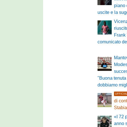
piano 
uscite e la su
Vicenz
riuscit
Frank 
comunicato de
Mantov
Modest
succe
"Buona tenuta
dobbiamo migl
UFFICIA
di con
Stabi
«I 72 
anno s