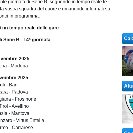
nte giornata di Serie B, seguendo in tempo reale le
lla vostra squadra del cuore e rimanendo informati su
incontri in programma.
 in tempo reale delle gare
Cal
 Serie B - 14ª giornata
ovembre 2025
ena - Modena
vembre 2025
li - Bari
Attu
cara - Padova
giana - Frosinone
irol - Avellino
ezia - Mantova
nzaro - Virtus Entella
rmo - Carrarese