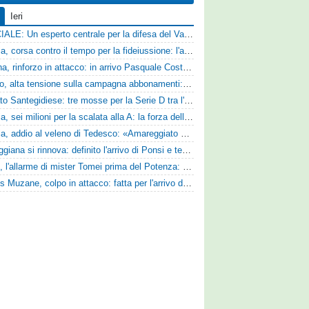
Ieri
UFFICIALE: Un esperto centrale per la difesa del Vado
Catania, corsa contro il tempo per la fideiussione: l'annuncio della società e le ragioni dello slittamento
Ternana, rinforzo in attacco: in arrivo Pasquale Costanzo dalla Paganese
Livorno, alta tensione sulla campagna abbonamenti: la stoccata della Curva Nord alla società
Mercato Santegidiese: tre mosse per la Serie D tra l'ingaggio di Diakhate e due rinnovi chiave
Perugia, sei milioni per la scalata alla A: la forza della nuova societa e il progetto di Alessandro Gaucci
Perugia, addio al veleno di Tedesco: «Amareggiato dalle parole di Alessandro Gaucci, mi hanno ferito umanamente»
La Reggiana si rinnova: definito l'arrivo di Ponsi e test con l'Alcione
Ascoli, l'allarme di mister Tomei prima del Potenza: «Mettiamoci l'elmetto, l'obiettivo è la salvezza e non dobbiamo vendere fumo!»
Cjarlins Muzane, colpo in attacco: fatta per l'arrivo di Franck Djoulou