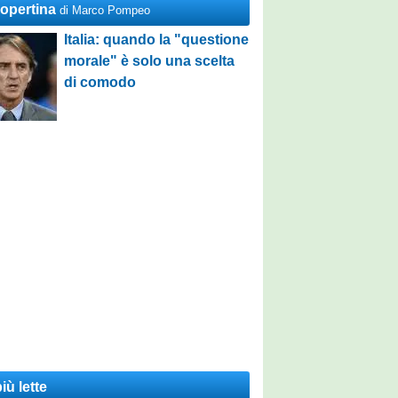
Copertina
di Marco Pompeo
Italia: quando la "questione
morale" è solo una scelta
di comodo
iù lette