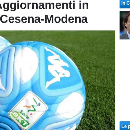
Aggiornamenti in
In 
i Cesena-Modena
Le p