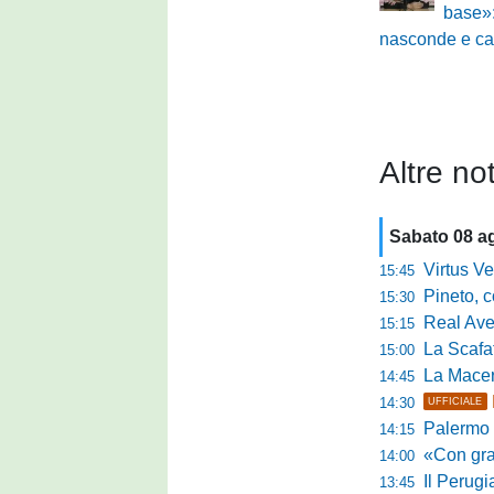
base»:
nasconde e car
Altre not
Sabato 08 a
Virtus Verona,
15:45
Pineto, conc
15:30
Real Aversa
15:15
La Scafatese c
15:00
La Macerat
14:45
14:30
UFFICIALE
Palermo tra t
14:15
«Con grande par
14:00
Il Perugia c
13:45