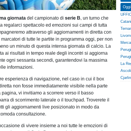
Oggi
ima giornata
del campionato di
serie B
, un turno che
 regalarci spettacolo ed emozioni sui campi di tutta
ompagneremo attraverso gli aggiornamenti in diretta con
 marcatori di tutte le partite in programma oggi, per non
no un minuto di questa intensa giornata di calcio. La
ta ai risultati in tempo reale degli incontri si aggiorna
te ogni sessanta secondi, garantendovi la massima
lle informazioni.
re esperienza di navigazione, nel caso in cui il box
diretta non fosse immediatamente visibile nella parte
 pagina, vi invitiamo a scorrere verso il basso
barra di scorrimento laterale o il touchpad. Troverete il
tti gli aggiornamenti live posizionato in modo da
 comoda consultazione.
occasione di vivere insieme a noi tutte le emozioni di