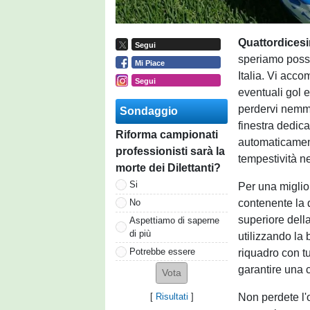
Quattordices
Segui
speriamo possa
Mi Piace
Italia. Vi acc
Segui
eventuali gol e
perdervi nemme
Sondaggio
finestra dedica
Riforma campionati
automaticamen
professionisti sarà la
tempestività ne
morte dei Dilettanti?
Si
Per una miglio
contenente la 
No
superiore della
Aspettiamo di saperne
di più
utilizzando la 
Potrebbe essere
riquadro con tu
garantire una
Non perdete l'
[
Risultati
]