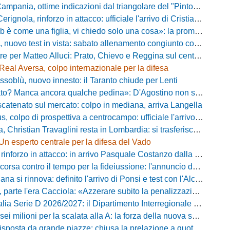
pania, ottime indicazioni dal triangolare del "Pinto": il report
nola, rinforzo in attacco: ufficiale l'arrivo di Cristian Padula dal Torino
e una figlia, vi chiedo solo una cosa»: la promessa di Vittorio Massi commuove la piazza
uovo test in vista: sabato allenamento congiunto con il Bisignano
e per Matteo Alluci: Prato, Chievo e Reggina sul centrocampista
Real Aversa, colpo internazionale per la difesa
ssoblù, nuovo innesto: il Taranto chiude per Lenti
? Manca ancora qualche pedina»: D'Agostino non si ferma e punta in alto
catenato sul mercato: colpo in mediana, arriva Langella
 colpo di prospettiva a centrocampo: ufficiale l'arrivo di Bilal Khamlich
 Christian Travaglini resta in Lombardia: si trasferisce in Serie D
Un esperto centrale per la difesa del Vado
inforzo in attacco: in arrivo Pasquale Costanzo dalla Paganese
contro il tempo per la fideiussione: l'annuncio della società e le ragioni dello slittamento
a si rinnova: definito l'arrivo di Ponsi e test con l'Alcione
rte l'era Cacciola: «Azzerare subito la penalizzazione, saremo camaleontici»
rie D 2026/2027: il Dipartimento Interregionale corregge il tabellone, ecco i nuovi abbinamenti
lioni per la scalata alla A: la forza della nuova societa e il progetto di Alessandro Gaucci
posta da grande piazze: chiusa la prelazione a quota 5.164 abbonamenti