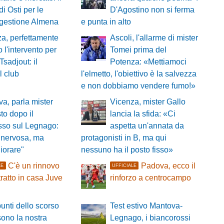
di Osti per le
D'Agostino non si ferma
ggestione Almena
e punta in alto
a, perfettamente
Ascoli, l'allarme di mister
o l'intervento per
Tomei prima del
Tsadjout: il
Potenza: «Mettiamoci
l club
l'elmetto, l'obiettivo è la salvezza
e non dobbiamo vendere fumo!»
a, parla mister
Vicenza, mister Gallo
o dopo il
lancia la sfida: «Ci
sso sul Legnago:
aspetta un'annata da
 nervosa, ma
protagonisti in B, ma qui
iorare"
nessuno ha il posto fisso»
C'è un rinnovo
Padova, ecco il
LE
UFFICIALE
tratto in casa Juve
rinforzo a centrocampo
a
punti dello scorso
Test estivo Mantova-
ono la nostra
Legnago, i biancorossi