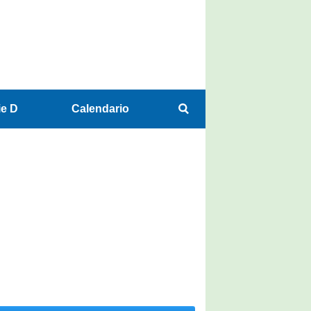
ie D
Calendario