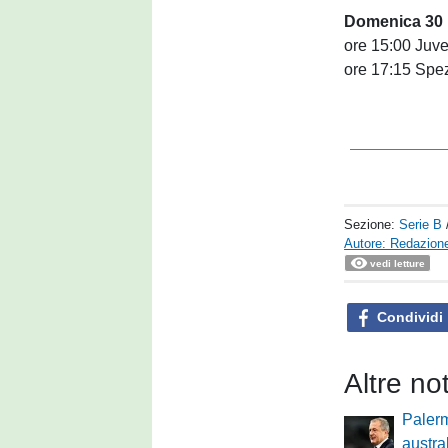
Domenica 30
ore 15:00 Juv
ore 17:15 Spe
Sezione:
Serie B
Autore: Redazione
vedi letture
Condividi
Altre no
Palerm
austra