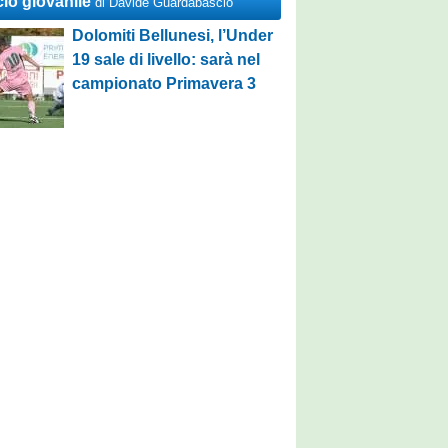
cio giovanile
di Davide Guardabascio
Dolomiti Bellunesi, l’Under
19 sale di livello: sarà nel
campionato Primavera 3