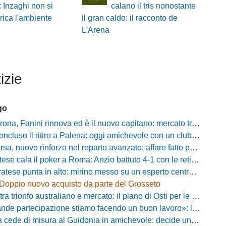
 Inzaghi non si
calano il tris nonostante
ica l'ambiente
il gran caldo: il racconto de
L'Arena
izie
go
 Fanini rinnova ed è il nuovo capitano: mercato tra colpi esperti e l'addio a Daffara
luso il ritiro a Palena: oggi amichevole con un club di D verso la Coppa
, nuovo rinforzo nel reparto avanzato: affare fatto per Della Pietra
ala il poker a Roma: Anzio battuto 4-1 con le reti di Palmieri, Esposito, Suhs e Maggio
ese punta in alto: mirino messo su un esperto centrocampista
Doppio nuovo acquisto da parte del Grosseto
rionfo australiano e mercato: il piano di Osti per le uscite e la suggestione Almena
tecipazione stiamo facendo un buon lavoro»: la carica di mister Bonera accende la Pro Vercelli
ede di misura al Guidonia in amichevole: decide un rigore di Zuppel a Bastia