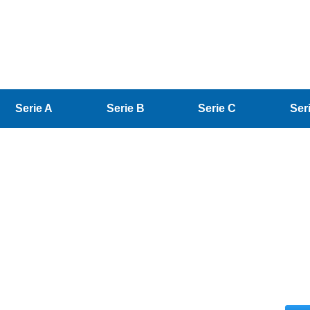
Serie A
Serie B
Serie C
Ser