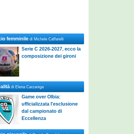
cio femminile
di Michele Caffarelli
Serie C 2026-2027, ecco la
composizione dei gironi
alità
di Elena Carzaniga
Game over Olbia:
ufficializzata l'esclusione
dal campionato di
Eccellenza