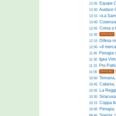
Equipe Cam
13:35
Audace Cerig
13:30
«La Samb è com
13:15
Cosenza, n
13:00
Corsa a tr
12:45
12:30
UFFICIALE
Difesa ro
12:15
«Il mercato
12:00
Perugia s
11:45
Igea Virtus,
11:30
Pro Patria,
11:15
11:00
UFFICIALE
Ternana, r
10:50
Catania, corsa 
10:45
La Reggian
10:35
Siracusa, pa
10:30
Coppa Italia Se
10:15
Perugia, sei mi
10:00
Spezia, ris
09:45