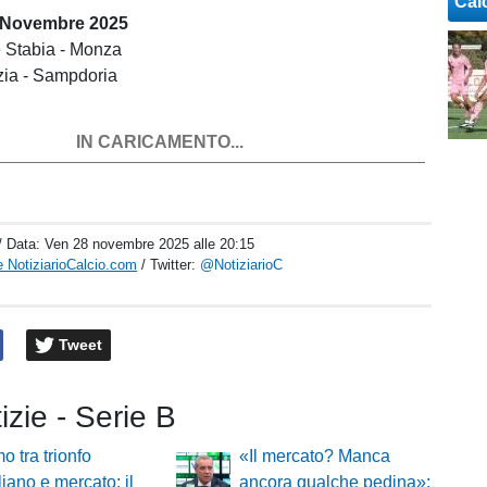
Cal
 Novembre 2025
e Stabia - Monza
zia - Sampdoria
IN CARICAMENTO...
/ Data:
Ven 28 novembre 2025 alle 20:15
 NotiziarioCalcio.com
/ Twitter:
@NotiziarioC
Tweet
tizie - Serie B
o tra trionfo
«Il mercato? Manca
liano e mercato: il
ancora qualche pedina»: