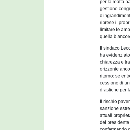
per la realtà b
gestione congi
d'ingrandimento
riprese il pro
limitare le amb
quella biancor
Il sindaco Lecc
ha evidenziato
chiarezza e tr
orizzonte anco
ritorno: se en
cessione di un
drastiche per 
Il rischio paven
sanzione estre
attuali proprie
del presidente
confermando ch