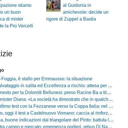
ipazione stiamo
al Guidonia in
do un buon
amichevole: decide un
ica di mister
rigore di Zuppel a Bastia
 la Pro Vercelli
izie
go
Foggia, è stallo per Emmausso: la situazione
taggio in salita ed Eccellenza a rischio: attesa per i fondi e l'ipotesi Promozione
to per la Dolomiti Bellunesi: preso Racine Ba a titolo definitivo
ister Diana: «La società ha dimostrato che in qualche giorno...»
o test con la Fezzanese verso la Coppa Italia: nel mirino la sfida con la Torres
i il test a Castelnuovo Vomano: caccia al rinforzo in attacco tra Giampaolo e Palma
e indicazioni dal triangolare del Pinto: battuta l'Ischia, ora c'è il Cassino prima della Coppa
ampo e mercato: emergenza portieri, rebus Di Nardo e le manovre del ds Foggia