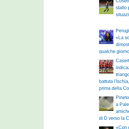
Cosen
stallo
situaz
Perugi
«La so
dimost
qualche giorno
Caser
indica
triang
battuta l'Ischia
prima della C
Pineto,
a Pale
amiche
di D verso la 
«Con 