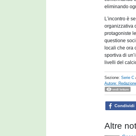
eliminando ogni 
L'incontro è se
organizzativa 
protagoniste le
questione socie
locali che ora
sportiva di un’
livelli del calc
Sezione:
Serie C
Autore: Redazione
vedi letture
Condividi
Altre no