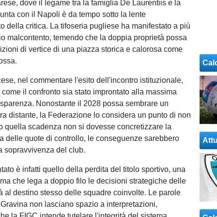
arese, dove il legame tra la famiglia De Laurentiis e la
unta con il Napoli è da tempo sotto la lente
 della critica. La tifoseria pugliese ha manifestato a più
prio malcontento, temendo che la doppia proprietà possa
izioni di vertice di una piazza storica e calorosa come
ossa.
Cal
ese, nel commentare l'esito dell'incontro istituzionale,
 come il confronto sia stato improntato alla massima
asparenza. Nonostante il 2028 possa sembrare un
ra distante, la Federazione lo considera un punto di non
tro quella scadenza non si dovesse concretizzare la
a delle quote di controllo, le conseguenze sarebbero
Attu
la sopravvivenza del club.
tato è infatti quello della perdita del titolo sportivo, una
ma che lega a doppio filo le decisioni strategiche delle
tà al destino stesso delle squadre coinvolte. Le parole
 Gravina non lasciano spazio a interpretazioni,
e la FIGC intende tutelare l'integrità del sistema