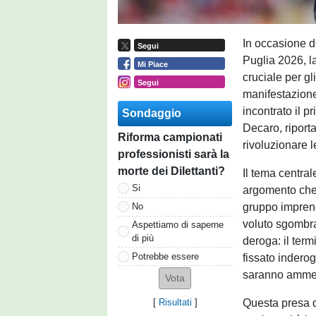
In occasione d
Segui
Puglia 2026, la
Mi Piace
cruciale per gl
Segui
manifestazione
incontrato il p
Sondaggio
Decaro, riport
Riforma campionati
rivoluzionare l
professionisti sarà la
morte dei Dilettanti?
Il tema central
Si
argomento che 
gruppo imprendi
No
voluto sgombra
Aspettiamo di saperne
di più
deroga: il term
Potrebbe essere
fissato inderog
saranno ammes
Questa presa d
[
Risultati
]