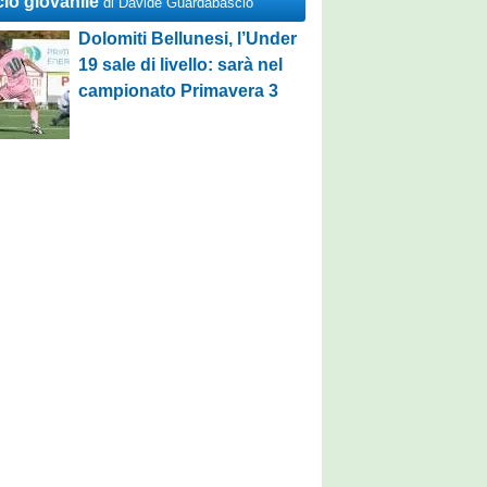
cio giovanile
di Davide Guardabascio
Dolomiti Bellunesi, l’Under
19 sale di livello: sarà nel
campionato Primavera 3