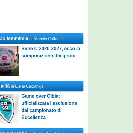
cio femminile
di Michele Caffarelli
Serie C 2026-2027, ecco la
composizione dei gironi
alità
di Elena Carzaniga
Game over Olbia:
ufficializzata l'esclusione
dal campionato di
Eccellenza