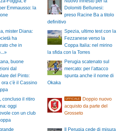
za-Foggia, è
Nuovo innesto per la
 per Emmausso: la
Dolomiti Bellunesi:
ione
preso Racine Ba a titolo
definitivo
a, mister Diana:
Spezia, ultimo test con la
cietà ha
Fezzanese verso la
rato che in
Coppa Italia: nel mirino
...»
la sfida con la Torres
tana, buone
Perugia scatenato sul
zioni dal
mercato: per l'attacco
olare del Pinto:
spunta anche il nome di
, ora c'è il Cassino
Okaka
oppa
 concluso il ritiro
Doppio nuovo
UFFICIALE
na: oggi
acquisto da parte del
vole con un club
Grosseto
Coppa
grande
Il Perugia cede di misura