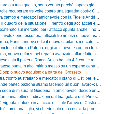
a tutto questo, sono venuto perché sapevo già tutto»: la carica di Nesta al popolo irpino
ecuperare tre volte contro una squadra così»: Calabro promuove il carattere del suo Padova
po e mercato: l'amichevole con la Fidelis Andria, le parole di Pelosi e l'idea Conti
uadro della situazione: il rientro degli acciaccati e le trattative di mercato
atenato sul mercato: per l'attacco spunta anche il nome di Okaka
oluzione rossonera: ufficiali tre rinforzi e nuovo assetto al vertice del club
 Fanini rinnova ed è il nuovo capitano: mercato tra colpi esperti e l'addio a Daffara
luso il ritiro a Palena: oggi amichevole con un club di D verso la Coppa
, nuovo rinforzo nel reparto avanzato: affare fatto per Della Pietra
ala il poker a Roma: Anzio battuto 4-1 con le reti di Palmieri, Esposito, Suhs e Maggio
ese punta in alto: mirino messo su un esperto centrocampista
Doppio nuovo acquisto da parte del Grosseto
rionfo australiano e mercato: il piano di Osti per le uscite e la suggestione Almena
tecipazione stiamo facendo un buon lavoro»: la carica di mister Bonera accende la Pro Vercelli
ede di misura al Guidonia in amichevole: decide un rigore di Zuppel a Bastia
pania, ottime indicazioni dal triangolare del "Pinto": il report
nola, rinforzo in attacco: ufficiale l'arrivo di Cristian Padula dal Torino
e una figlia, vi chiedo solo una cosa»: la promessa di Vittorio Massi commuove la piazza