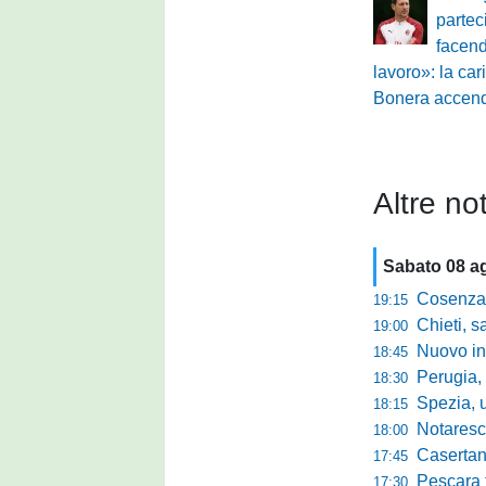
partec
facen
lavoro»: la car
Bonera accende
Altre not
Sabato 08 a
Cosenza-
19:15
Chieti, salva
19:00
Nuovo innes
18:45
Perugia, m
18:30
Spezia, ultim
18:15
Notaresco, ogg
18:00
Casertana, buon
17:45
Pescara tra c
17:30