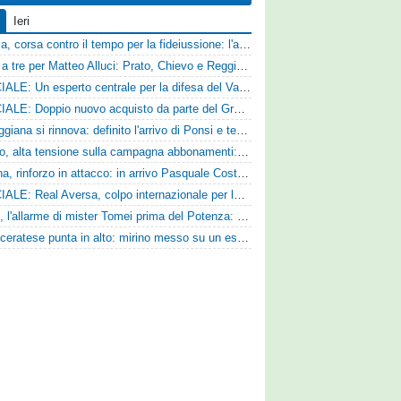
Ieri
Catania, corsa contro il tempo per la fideiussione: l'annuncio della società e le ragioni dello slittamento
Corsa a tre per Matteo Alluci: Prato, Chievo e Reggina sul centrocampista
UFFICIALE: Un esperto centrale per la difesa del Vado
UFFICIALE: Doppio nuovo acquisto da parte del Grosseto
La Reggiana si rinnova: definito l'arrivo di Ponsi e test con l'Alcione
Livorno, alta tensione sulla campagna abbonamenti: la stoccata della Curva Nord alla società
Ternana, rinforzo in attacco: in arrivo Pasquale Costanzo dalla Paganese
UFFICIALE: Real Aversa, colpo internazionale per la difesa
Ascoli, l'allarme di mister Tomei prima del Potenza: «Mettiamoci l'elmetto, l'obiettivo è la salvezza e non dobbiamo vendere fumo!»
La Maceratese punta in alto: mirino messo su un esperto centrocampista