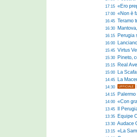
«Ero preparato 
17:15
«Non è facile r
17:00
Teramo tra cam
16:45
Mantova, il q
16:30
Perugia sc
16:15
Lanciano, riv
16:00
Virtus Verona,
15:45
Pineto, conc
15:30
Real Aversa
15:15
La Scafatese c
15:00
La Macerat
14:45
14:30
UFFICIALE
Palermo tra t
14:15
«Con grande par
14:00
Il Perugia c
13:45
Equipe Cam
13:35
Audace Cerig
13:30
«La Samb è com
13:15