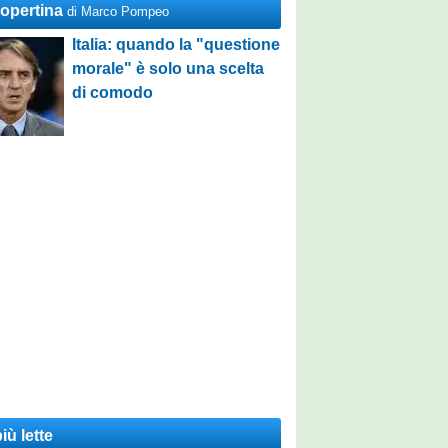
Copertina
di Marco Pompeo
Italia: quando la "questione
morale" è solo una scelta
di comodo
iù lette