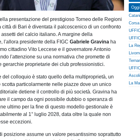
Oggi
ella presentazione del prestigioso Torneo delle Regioni
 città di Bari è diventata il palcoscenico di un confronto
i assetti del calcio italiano. A margine della
, l'allora presidente della FIGC
Gabriele Gravina
ha
rimo cittadino Vito Leccese e il governatore Antonio
ando l'attenzione su una normativa che promette di
e gerarchie proprietarie dei club professionistici.
e del colloquio è stato quello della multiproprietà, un
scotta particolarmente nelle piazze dove un unico
toriale detiene il controllo di più società. Gravina ha
re il campo da ogni possibile dubbio o speranza di
ine ultimo per la fine di questo modello gestionale è
abilmente al 1° luglio 2028, data oltre la quale non
se eccezioni.
i posizione assume un valore pesantissimo soprattutto