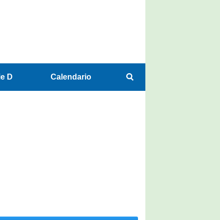
ie D
Calendario