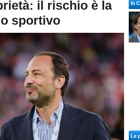
ietà: il rischio è la
In 
lo sportivo
Le p