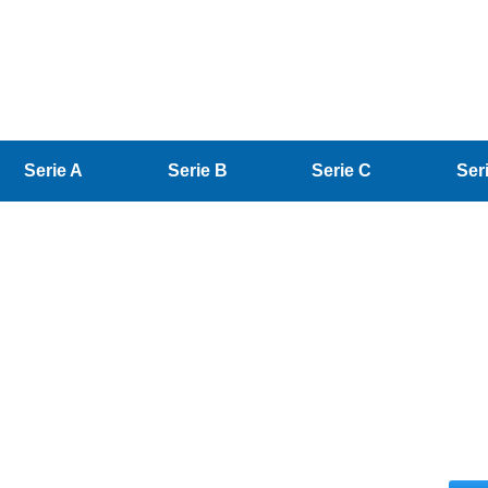
Serie A
Serie B
Serie C
Ser