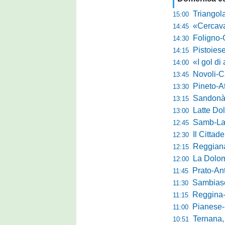
Triangolare 
15:00
«Cercavamo rispost
14:45
Foligno-Gui
14:30
Pistoiese, Bisoli spa
14:15
«I gol di agosto l
14:00
Novoli-Casara
13:45
Pineto-Atletic
13:30
Sandonà-Trev
13:15
Latte Dolce, Fin
13:00
Samb-Lanciano 4
12:45
Il Cittad
12:30
Reggiana, Tes
12:15
La Dolomit
12:00
Prato-Antel
11:45
Sambiase, 
11:30
Reggina-Gozzan
11:15
Pianese-Foll
11:00
Ternana, scatta
10:51