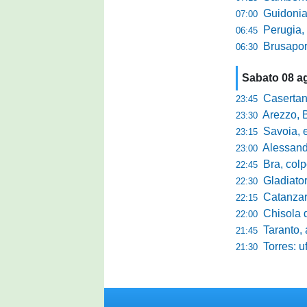
Guidonia Montecel
07:00
Perugia, il DG B
06:45
Brusaporto,
06:30
Sabato 08 a
Casertana,
23:45
Arezzo, Bucchi la
23:30
Savoia, eme
23:15
Alessandr
23:00
Bra, colpo
22:45
Gladiator,
22:30
Catanzaro-
22:15
Chisola da 
22:00
Taranto, a
21:45
Torres: u
21:30