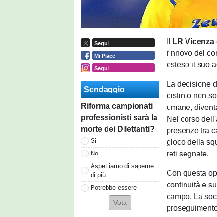
Il
LR Vicenza
Segui
rinnovo del con
Mi Piace
esteso il suo 
Segui
La decisione d
Sondaggio
distinto non so
Riforma campionati
umane, diventan
professionisti sarà la
Nel corso dell
morte dei Dilettanti?
presenze tra 
Si
gioco della squ
reti segnate.
No
Aspettiamo di saperne
Con questa ope
di più
continuità e su
Potrebbe essere
campo. La socie
proseguimento 