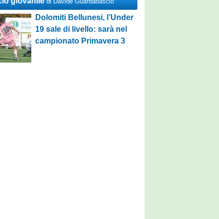
cio giovanile
di Davide Guardabascio
Dolomiti Bellunesi, l’Under
19 sale di livello: sarà nel
campionato Primavera 3