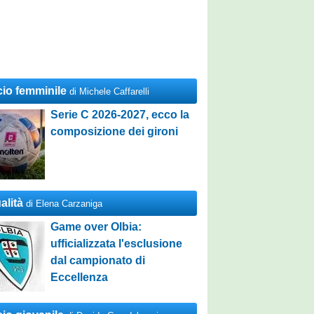
cio femminile
di Michele Caffarelli
Serie C 2026-2027, ecco la
composizione dei gironi
alità
di Elena Carzaniga
Game over Olbia:
ufficializzata l'esclusione
dal campionato di
Eccellenza