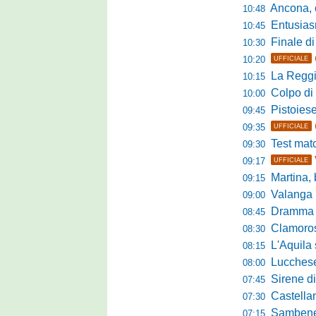
Ancona, conto
10:48
Entusiasmo 
10:45
Finale di pre
10:30
10:20
UFFICIALE
La Reggian
10:15
Colpo di sp
10:00
Pistoiese da
09:45
09:35
UFFICIALE
Test match 
09:30
09:17
UFFICIALE
Martina, b
09:15
Valanga ros
09:00
Dramma in ami
08:45
Clamoroso Citta
08:30
L'Aquila si
08:15
Lucchese, n
08:00
Sirene di m
07:45
Castellanzese
07:30
Sambenedettese, Bos
07:15