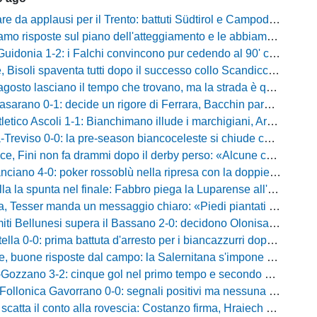
da applausi per il Trento: battuti Südtirol e Campodarsego, Tabbiani sorride
e sul piano dell'atteggiamento e le abbiamo avute»: Bernardini promuove i suoi e lancia la sfida al Taranto
donia 1-2: i Falchi convincono pur cedendo al 90' contro i laziali
venta tutti dopo il successo collo Scandicci: «Non possiamo fare un secondo tempo così, solo una cosa viene prima di questa maglia»
asciano il tempo che trovano, ma la strada è quella giusta»: Alma fa volare la Reggina e carica l'ambiente
no 0-1: decide un rigore di Ferrara, Bacchin para un penalty nel primo tempo
o Ascoli 1-1: Bianchimano illude i marchigiani, Ardizzone salva i biancazzurri nel finale
iso 0-0: la pre-season biancoceleste si chiude con un pareggio senza reti
i non fa drammi dopo il derby perso: «Alcune cose non mi sono piaciute, ma siamo sulla strada giusta»
-0: poker rossoblù nella ripresa con la doppietta di Faggioli e i gol di Candellori e Perrotta
ella la spunta nel finale: Fabbro piega la Luparense all'88'
ser manda un messaggio chiaro: «Piedi piantati a terra, ma la crescita è evidente»
i Bellunesi supera il Bassano 2-0: decidono Olonisakin e Mondonico
la 0-0: prima battuta d'arresto per i biancazzurri dopo tre successi
buone risposte dal campo: la Salernitana s'impone di misura 2-1
o 3-2: cinque gol nel primo tempo e secondo successo per la squadra di Marchionni
onica Gavorrano 0-0: segnali positivi ma nessuna rete nell'ultimo collaudo
 il conto alla rovescia: Costanzo firma, Hraiech vicino e nel pomeriggio c'è l'amichevole