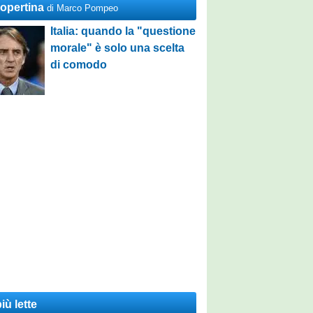
Copertina
di Marco Pompeo
Italia: quando la "questione
morale" è solo una scelta
di comodo
iù lette