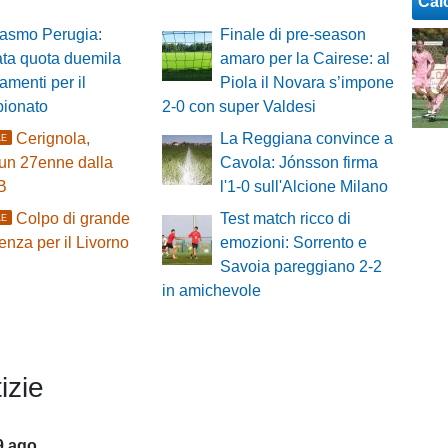
Cal
iasmo Perugia:
Finale di pre-season
ta quota duemila
amaro per la Cairese: al
menti per il
Piola il Novara s’impone
pionato
2-0 con super Valdesi
Cerignola,
La Reggiana convince a
LE
 un 27enne dalla
Cavola: Jónsson firma
B
l'1-0 sull'Alcione Milano
Colpo di grande
Test match ricco di
LE
enza per il Livorno
emozioni: Sorrento e
Savoia pareggiano 2-2
in amichevole
izie
9 ago