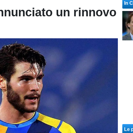
In 
annunciato un rinnovo
Le p