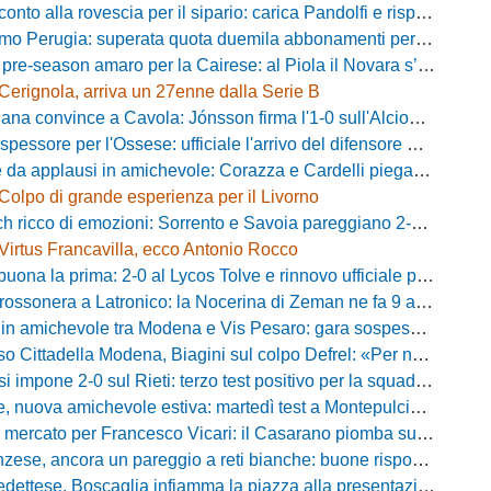
 alla rovescia per il sipario: carica Pandolfi e risposta da record degli abbonati
Perugia: superata quota duemila abbonamenti per il prossimo campionato
-season amaro per la Cairese: al Piola il Novara s’impone 2-0 con super Valdesi
Cerignola, arriva un 27enne dalla Serie B
a convince a Cavola: Jónsson firma l'1-0 sull'Alcione Milano
essore per l'Ossese: ufficiale l'arrivo del difensore Riccardo Idda
 applausi in amichevole: Corazza e Cardelli piegano lo Scandicci per 1-0
Colpo di grande esperienza per il Livorno
ricco di emozioni: Sorrento e Savoia pareggiano 2-2 in amichevole
Virtus Francavilla, ecco Antonio Rocco
uona la prima: 2-0 al Lycos Tolve e rinnovo ufficiale per Llanos
sonera a Latronico: la Nocerina di Zeman ne fa 9 all'Atletico Agromonte
chevole tra Modena e Vis Pesaro: gara sospesa per il grave infortunio di Sersanti
della Modena, Biagini sul colpo Defrel: «Per noi rappresenta un sogno, a volte si realizzano»
 impone 2-0 sul Rieti: terzo test positivo per la squadra di Andreucci
uova amichevole estiva: martedì test a Montepulciano contro il Taranto
ercato per Francesco Vicari: il Casarano piomba sul difensore del Bari
, ancora un pareggio a reti bianche: buone risposte per Bolzoni col Club Milano
caglia infiamma la piazza alla presentazione: «Senza di voi non saremmo nulla, vi promettiamo lavoro e maglia sudata»