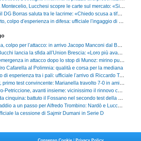
io, Lucchesi scopre le carte sul mercato: «Siamo contenti del lavoro fatto, puntiamo dritti ai playoff»
orras saluta tra le lacrime: «Chiedo scusa a tifosi e famiglia, Faroni ha perso tantissimi soldi»
 colpo d'esperienza in difesa: ufficiale l'ingaggio di Manuel Daffara
go
 colpo per l'attacco: in arrivo Jacopo Manconi dal Benevento
ncia la sfida all'Union Brescia: «Loro più avanti di noi, ma vogliamo dimostrare di essere competitivi»
rgenza in attacco dopo lo stop di Munoz: mirino puntato su Philip Yeboah
o Cafarella al Polimnia: qualità e corsa per la mediana
 di esperienza tra i pali: ufficiale l'arrivo di Riccardo Tosi
 primo test convincente: Marianella travolto 7-0 in amichevole
Petriccione, avanti insieme: vicinissimo il rinnovo contrattuale
cinquina: battuto il Fossano nel secondo test della preparazione estiva
ddio a un passo per Alfredo Trombino: Nardò e Lucchese sul bomber
fficiale la cessione di Sajmir Dumani in Serie D
Consenso Cookie
|
Privacy Policy