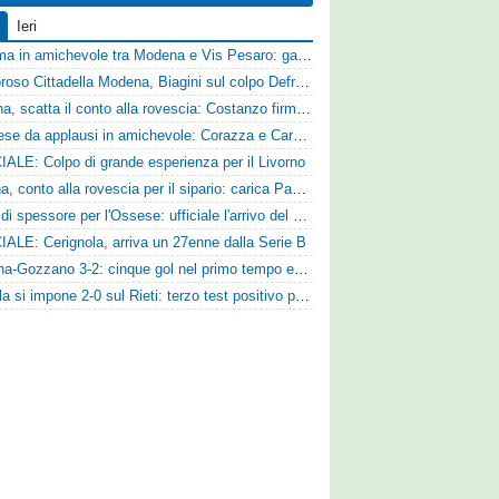
Ieri
Dramma in amichevole tra Modena e Vis Pesaro: gara sospesa per il grave infortunio di Sersanti
Clamoroso Cittadella Modena, Biagini sul colpo Defrel: «Per noi rappresenta un sogno, a volte si realizzano»
Ternana, scatta il conto alla rovescia: Costanzo firma, Hraiech vicino e nel pomeriggio c'è l'amichevole
Pistoiese da applausi in amichevole: Corazza e Cardelli piegano lo Scandicci per 1-0
IALE: Colpo di grande esperienza per il Livorno
Ancona, conto alla rovescia per il sipario: carica Pandolfi e risposta da record degli abbonati
Colpo di spessore per l'Ossese: ufficiale l'arrivo del difensore Riccardo Idda
IALE: Cerignola, arriva un 27enne dalla Serie B
Reggina-Gozzano 3-2: cinque gol nel primo tempo e secondo successo per la squadra di Marchionni
L'Aquila si impone 2-0 sul Rieti: terzo test positivo per la squadra di Andreucci