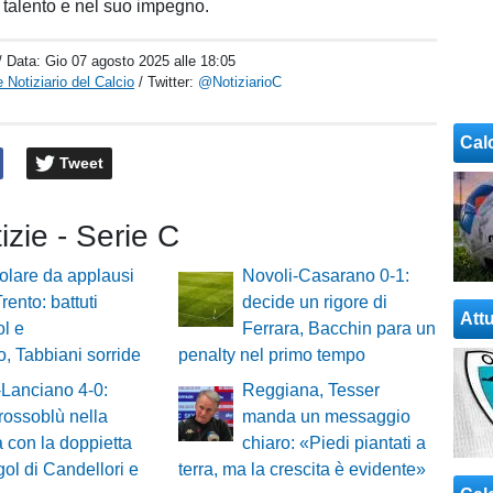
o talento e nel suo impegno.
/ Data:
Gio 07 agosto 2025 alle 18:05
 Notiziario del Calcio
/ Twitter:
@NotiziarioC
Cal
Tweet
tizie - Serie C
olare da applausi
Novoli-Casarano 0-1:
Trento: battuti
decide un rigore di
Attu
ol e
Ferrara, Bacchin para un
 Tabbiani sorride
penalty nel primo tempo
Lanciano 4-0:
Reggiana, Tesser
rossoblù nella
manda un messaggio
a con la doppietta
chiaro: «Piedi piantati a
 gol di Candellori e
terra, ma la crescita è evidente»