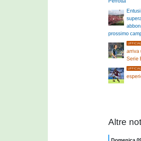
Perrotta
Entus
supera
abbona
prossimo cam
UFFICIA
arriva
Serie 
UFFICIA
esperi
Altre not
Domenica 0