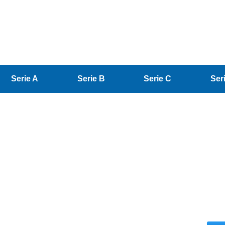
Serie A
Serie B
Serie C
Ser