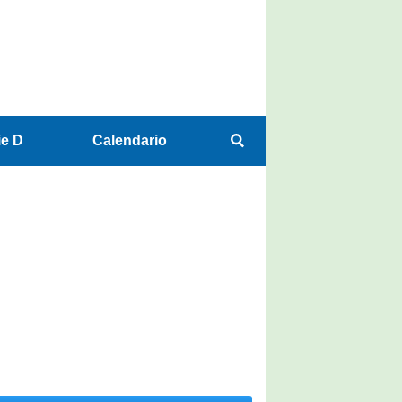
ie D
Calendario