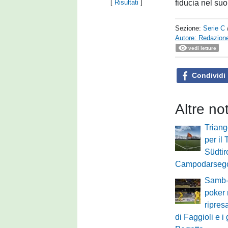
fiducia nel su
[
Risultati
]
Sezione:
Serie C
Autore: Redazione
vedi letture
Condividi
Altre no
Triang
per il 
Südtir
Campodarsego,
Samb-
poker 
ripres
di Faggioli e i