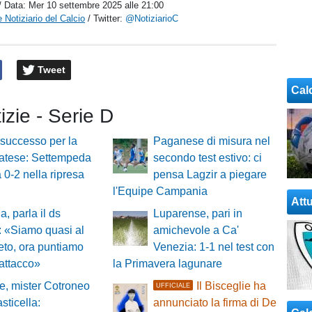
/ Data:
Mer 10 settembre 2025 alle 21:00
 Notiziario del Calcio
/ Twitter:
@NotiziarioC
Tweet
Cal
tizie - Serie D
successo per la
Paganese di misura nel
atese: Settempeda
secondo test estivo: ci
a 0-2 nella ripresa
pensa Lagzir a piegare
l'Equipe Campania
Attu
a, parla il ds
Luparense, pari in
 «Siamo quasi al
amichevole a Ca'
to, ora puntiamo
Venezia: 1-1 nel test con
'attacco»
la Primavera lagunare
, mister Cotroneo
Il Bisceglie ha
UFFICIALE
asticella:
annunciato la firma di De