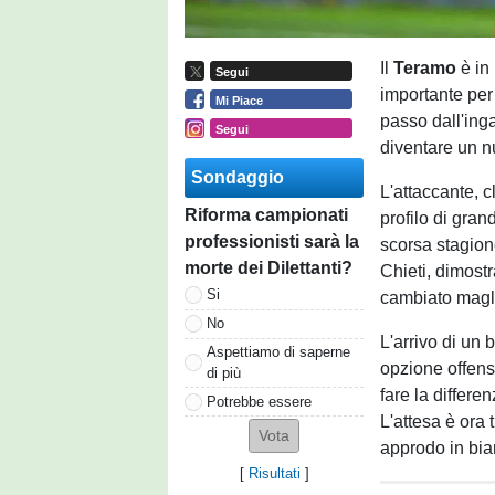
Il
Teramo
è in
Segui
importante per 
Mi Piace
passo dall'ing
Segui
diventare un n
Sondaggio
L'attaccante, 
Riforma campionati
profilo di gran
professionisti sarà la
scorsa stagione
morte dei Dilettanti?
Chieti, dimostr
Si
cambiato magli
No
L'arrivo di un
Aspettiamo di saperne
opzione offens
di più
fare la differe
Potrebbe essere
L'attesa è ora 
approdo in bi
[
Risultati
]