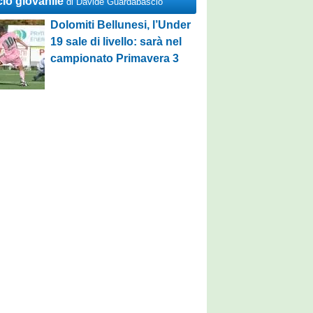
cio giovanile
di Davide Guardabascio
Dolomiti Bellunesi, l’Under
19 sale di livello: sarà nel
campionato Primavera 3