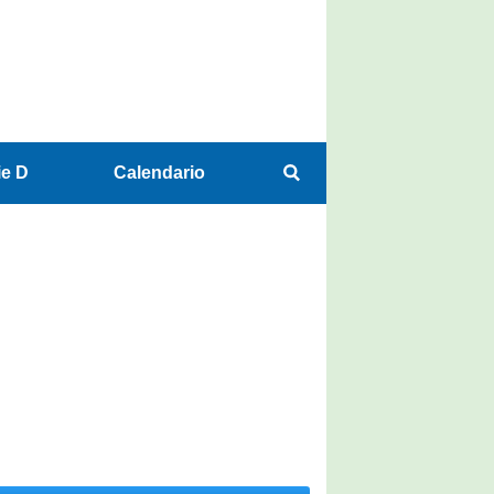
ie D
Calendario