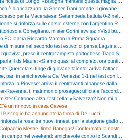
ricetta di Longo: «Bisogna meritarsi questa maglia ogni singolo giorno»
 biancazzurro: la Soccer Trani prende il giovane attaccante ex Monopoli
esso per la Maceratese: Settempeda battuta 0-2 nella ripresa
eone si rinforza sulle corsie esterne con l'argentino Rotela
oso a Conegliano, mister Gorini avvisa: «Visti buoni spunti, ma c'è ancora tanto da lavorare»
rio FC lancia Riccardo Marcon in Prima Squadra
misura nel secondo test estivo: ci pensa Lagzir a piegare l'Equipe Campania
Acquaviva, preso il centrocampista portoghese Tiago Santos
a il ds Maule: «Siamo quasi al completo, ora puntiamo sugli esterni d'attacco»
te Querceta si tinge di giovane talento: arriva l'attaccante Lucchesi
ari in amichevole a Ca' Venezia: 1-1 nel test con la Primavera lagunare
forza la Piovese: arriva il centravanti albanese dalla serie D
avenna, il matrimonio prosegue: ufficiale l'accordo quinquennale per l'attacco
otroneo alza l'asticella: «Salvezza? Non mi pongo limiti, voglio vincere più partite possibile»
C'è un rinnovo in casa Cavese
Il Bisceglie ha annunciato la firma di De Lucci
 rinforza la rosa: tre nuovi innesti per la stagione gialloblù
Colpaccio Mestre, firma Banegas! Confermata la nostra anteprima
campo nel weekend: amichevole contro lo Scandicci allo stadio Strulli di Monsummano