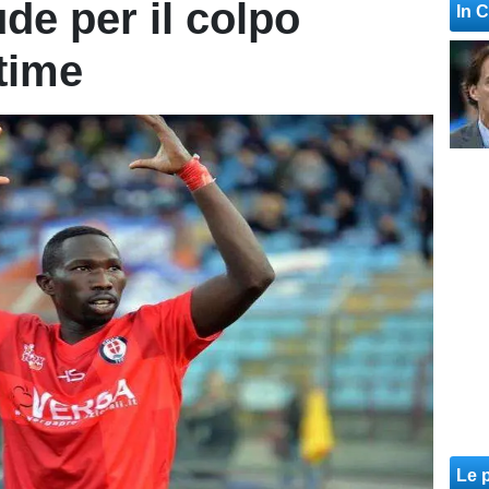
de per il colpo
In 
ltime
Le p