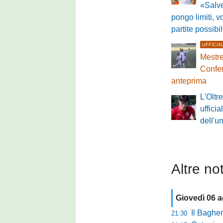
«Salv
pongo limiti, v
partite possibi
UFFICIA
Mestre
Confer
anteprima
L'Olt
ufficia
dell'u
Altre not
Giovedì 06 
Il Bagher
21:30