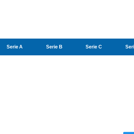
Serie A
Serie B
Serie C
Ser