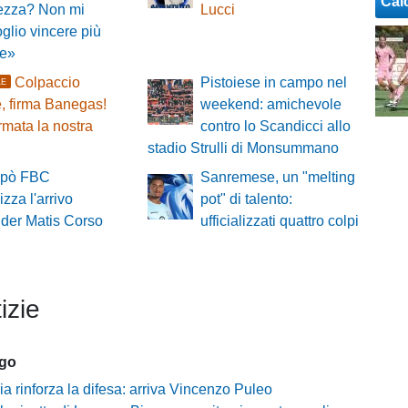
Cal
ezza? Non mi
Lucci
oglio vincere più
le»
Colpaccio
Pistoiese in campo nel
LE
, firma Banegas!
weekend: amichevole
mata la nostra
contro lo Scandicci allo
stadio Strulli di Monsummano
repò FBC
Sanremese, un "melting
lizza l'arrivo
pot" di talento:
nder Matis Corso
ufficializzati quattro colpi
izie
ago
ia rinforza la difesa: arriva Vincenzo Puleo