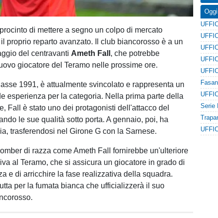
Oggi
 procinto di mettere a segno un colpo di mercato
il proprio reparto avanzato. Il club biancorosso è a un
aggio del centravanti
Ameth Fall
, che potrebbe
uovo giocatore del Teramo nelle prossime ore.
classe 1991, è attualmente svincolato e rappresenta un
de esperienza per la categoria. Nella prima parte della
, Fall è stato uno dei protagonisti dell'attacco del
ando le sue qualità sotto porta. A gennaio, poi, ha
a, trasferendosi nel Girone G con la Sarnese.
 bomber di razza come Ameth Fall fornirebbe un'ulteriore
iva al Teramo, che si assicura un giocatore in grado di
nza e di arricchire la fase realizzativa della squadra.
tutta per la fumata bianca che ufficializzerà il suo
ancorosso.