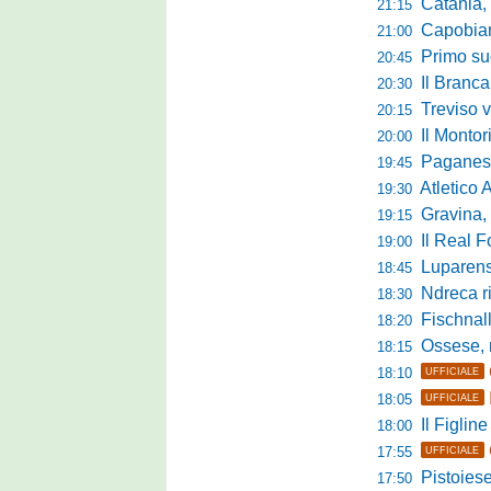
Catania, la 
21:15
Capobianco è
21:00
Primo succ
20:45
Il Brancal
20:30
Treviso vittori
20:15
Il Monto
20:00
Paganese di 
19:45
Atletico 
19:30
Gravina, parl
19:15
Il Real For
19:00
Luparense, p
18:45
Ndreca rin
18:30
Fischnaller-R
18:20
Ossese, mister C
18:15
18:10
UFFICIALE
18:05
UFFICIALE
Il Figline
18:00
17:55
UFFICIALE
Pistoiese in 
17:50