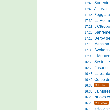
Sorrento, 
17:45
Acireale,
17:40
Foggia a ca
17:35
La Polimn
17:30
L'Oltrepò
17:25
Sanremese
17:20
Derby del P
17:15
Messina, 
17:10
Svolta stori
17:05
Il Montem
17:00
Sestri Lev
16:55
Fasano, via al
16:50
La Santegid
16:45
Colpo di m
16:40
16:35
UFFICIALE
La Murese
16:30
Nuovo cent
16:25
16:20
UFFICIALE
«Ho visto l'atte
16:15