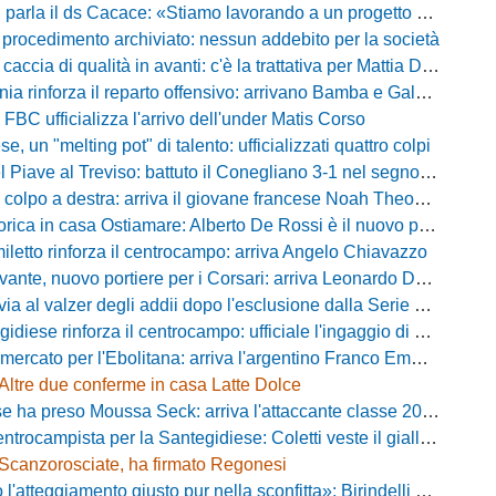
parla il ds Cacace: «Stiamo lavorando a un progetto ambizioso»
 procedimento archiviato: nessun addebito per la società
ccia di qualità in avanti: c'è la trattativa per Mattia Della Morte
ia rinforza il reparto offensivo: arrivano Bamba e Galeota
 FBC ufficializza l'arrivo dell'under Matis Corso
, un "melting pot" di talento: ufficializzati quattro colpi
iave al Treviso: battuto il Conegliano 3-1 nel segno di Gerbi e Vita
colpo a destra: arriva il giovane francese Noah Theodore
ca in casa Ostiamare: Alberto De Rossi è il nuovo presidente biancoviola
iletto rinforza il centrocampo: arriva Angelo Chiavazzo
ante, nuovo portiere per i Corsari: arriva Leonardo De Franceschi
 valzer degli addii dopo l'esclusione dalla Serie D: Salzano verso una big campana
iese rinforza il centrocampo: ufficiale l'ingaggio di Luca Scimia
ercato per l'Ebolitana: arriva l'argentino Franco Emmanuel Boló
Altre due conferme in casa Latte Dolce
 ha preso Moussa Seck: arriva l'attaccante classe 2006
rocampista per la Santegidiese: Coletti veste il giallorosso
Scanzorosciate, ha firmato Regonesi
ggiamento giusto pur nella sconfitta»: Birindelli promuove il Novara nonostante il KO di Chiavari