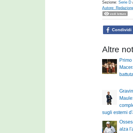
Sezione:
Serie D
Autore: Redazione
vedi letture
Condividi
Altre no
Primo 
Macer
battut
Gravin
Maule:
comple
sugli esterni d
Ossese
alza l'