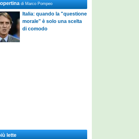
Copertina
di Marco Pompeo
Italia: quando la "questione
morale" è solo una scelta
di comodo
iù lette