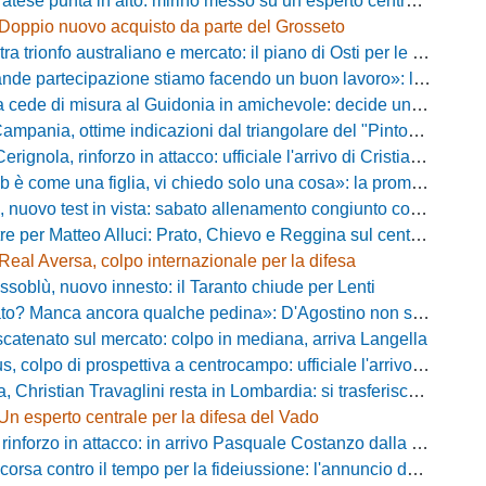
ese punta in alto: mirino messo su un esperto centrocampista
Doppio nuovo acquisto da parte del Grosseto
rionfo australiano e mercato: il piano di Osti per le uscite e la suggestione Almena
tecipazione stiamo facendo un buon lavoro»: la carica di mister Bonera accende la Pro Vercelli
ede di misura al Guidonia in amichevole: decide un rigore di Zuppel a Bastia
pania, ottime indicazioni dal triangolare del "Pinto": il report
nola, rinforzo in attacco: ufficiale l'arrivo di Cristian Padula dal Torino
e una figlia, vi chiedo solo una cosa»: la promessa di Vittorio Massi commuove la piazza
uovo test in vista: sabato allenamento congiunto con il Bisignano
e per Matteo Alluci: Prato, Chievo e Reggina sul centrocampista
Real Aversa, colpo internazionale per la difesa
ssoblù, nuovo innesto: il Taranto chiude per Lenti
? Manca ancora qualche pedina»: D'Agostino non si ferma e punta in alto
catenato sul mercato: colpo in mediana, arriva Langella
 colpo di prospettiva a centrocampo: ufficiale l'arrivo di Bilal Khamlich
 Christian Travaglini resta in Lombardia: si trasferisce in Serie D
Un esperto centrale per la difesa del Vado
inforzo in attacco: in arrivo Pasquale Costanzo dalla Paganese
contro il tempo per la fideiussione: l'annuncio della società e le ragioni dello slittamento