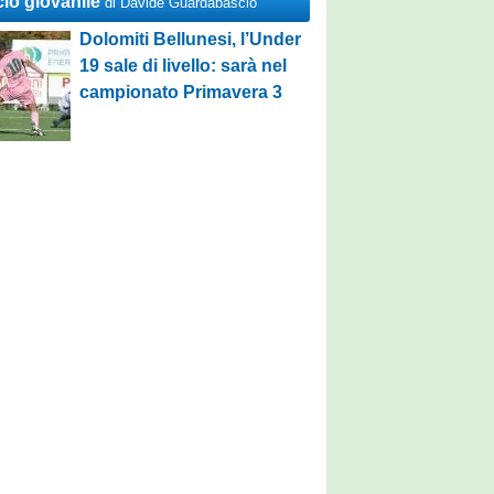
cio giovanile
di Davide Guardabascio
Dolomiti Bellunesi, l’Under
19 sale di livello: sarà nel
campionato Primavera 3