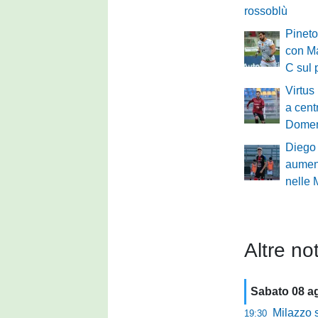
rossoblù
Pineto
con Ma
C sul 
Virtus
a cent
Domen
Diego
aument
nelle
Altre not
Sabato 08 a
Milazzo subi
19:30