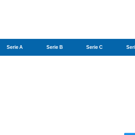
Serie A
Serie B
Serie C
Ser