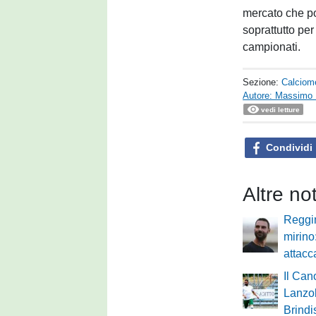
mercato che po
soprattutto per
campionati.
Sezione:
Calciom
Autore: Massimo 
vedi letture
Condividi
Altre no
Reggi
mirino
attacc
Il Can
Lanzol
Brindi