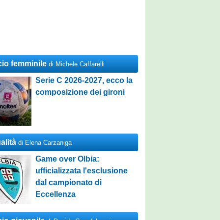
cio femminile
di Michele Caffarelli
Serie C 2026-2027, ecco la
composizione dei gironi
alità
di Elena Carzaniga
Game over Olbia:
ufficializzata l'esclusione
dal campionato di
Eccellenza