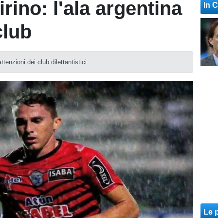
rino: l'ala argentina
In 
club
ttenzioni dei club dilettantistici
Le p