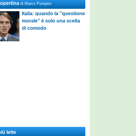
Copertina
di Marco Pompeo
Italia: quando la "questione
morale" è solo una scelta
di comodo
iù lette