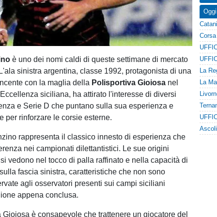
Oggi
ino
è uno dei nomi caldi di queste settimane di mercato
. L'ala sinistra argentina, classe 1992, protagonista di una
ncente con la maglia della
Polisportiva Gioiosa
nel
ccellenza siciliana, ha attirato l'interesse di diversi
lenza e Serie D che puntano sulla sua esperienza e
e per rinforzare le corsie esterne.
nzino rappresenta il classico innesto di esperienza che
ferenza nei campionati dilettantistici. Le sue origini
i vedono nel tocco di palla raffinato e nella capacità di
sulla fascia sinistra, caratteristiche che non sono
vate agli osservatori presenti sui campi siciliani
gione appena conclusa.
a Gioiosa è consapevole che trattenere un giocatore del