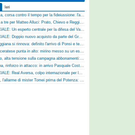
Ieri
Catania, corsa contro il tempo per la fideiussione: l'annuncio della società e le ragioni dello slittamento
Corsa a tre per Matteo Alluci: Prato, Chievo e Reggina sul centrocampista
UFFICIALE: Un esperto centrale per la difesa del Vado
UFFICIALE: Doppio nuovo acquisto da parte del Grosseto
La Reggiana si rinnova: definito l'arrivo di Ponsi e test con l'Alcione
La Maceratese punta in alto: mirino messo su un esperto centrocampista
Livorno, alta tensione sulla campagna abbonamenti: la stoccata della Curva Nord alla società
Ternana, rinforzo in attacco: in arrivo Pasquale Costanzo dalla Paganese
UFFICIALE: Real Aversa, colpo internazionale per la difesa
Ascoli, l'allarme di mister Tomei prima del Potenza: «Mettiamoci l'elmetto, l'obiettivo è la salvezza e non dobbiamo vendere fumo!»