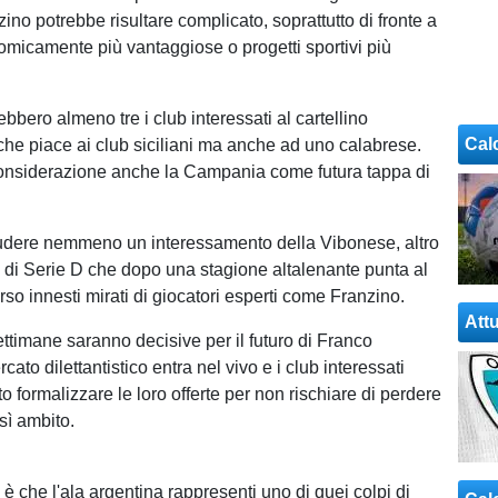
zino potrebbe risultare complicato, soprattutto di fronte a
micamente più vantaggiose o progetti sportivi più
ebbero almeno tre i club interessati al cartellino
Cal
 che piace ai club siciliani ma anche ad uno calabrese.
considerazione anche la Campania come futura tappa di
udere nemmeno un interessamento della Vibonese, altro
 di Serie D che dopo una stagione altalenante punta al
erso innesti mirati di giocatori esperti come Franzino.
Attu
ttimane saranno decisive per il futuro di Franco
rcato dilettantistico entra nel vivo e i club interessati
 formalizzare le loro offerte per non rischiare di perdere
sì ambito.
è che l'ala argentina rappresenti uno di quei colpi di