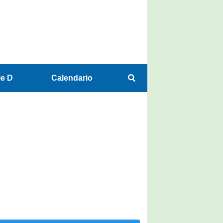
ie D
Calendario