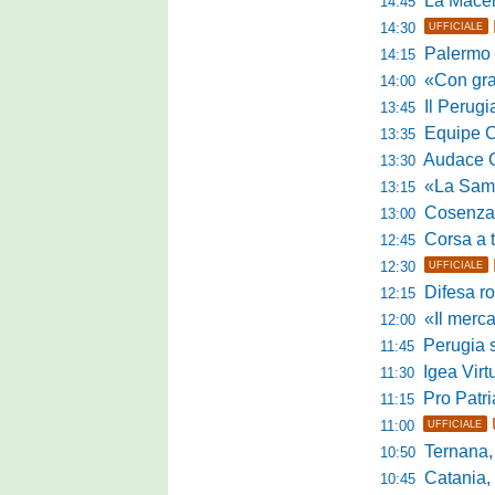
La Macerat
14:45
14:30
UFFICIALE
Palermo tra t
14:15
«Con grande par
14:00
Il Perugia c
13:45
Equipe Cam
13:35
Audace Cerig
13:30
«La Samb è com
13:15
Cosenza, n
13:00
Corsa a tr
12:45
12:30
UFFICIALE
Difesa ro
12:15
«Il mercato
12:00
Perugia s
11:45
Igea Virtus,
11:30
Pro Patria,
11:15
11:00
UFFICIALE
Ternana, r
10:50
Catania, corsa 
10:45