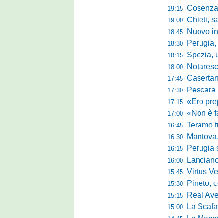
Cosenza-
19:15
Chieti, salva
19:00
Nuovo innes
18:45
Perugia, m
18:30
Spezia, ultim
18:15
Notaresco, ogg
18:00
Casertana, buon
17:45
Pescara tra c
17:30
«Ero preparato 
17:15
«Non è facile r
17:00
Teramo tra cam
16:45
Mantova, il q
16:30
Perugia sc
16:15
Lanciano, riv
16:00
Virtus Verona,
15:45
Pineto, conc
15:30
Real Aversa
15:15
La Scafatese c
15:00