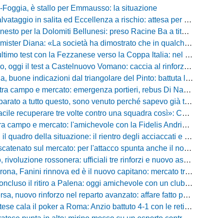
Foggia, è stallo per Emmausso: la situazione
taggio in salita ed Eccellenza a rischio: attesa per i fondi e l'ipotesi Promozione
to per la Dolomiti Bellunesi: preso Racine Ba a titolo definitivo
ister Diana: «La società ha dimostrato che in qualche giorno...»
o test con la Fezzanese verso la Coppa Italia: nel mirino la sfida con la Torres
i il test a Castelnuovo Vomano: caccia al rinforzo in attacco tra Giampaolo e Palma
e indicazioni dal triangolare del Pinto: battuta l'Ischia, ora c'è il Cassino prima della Coppa
ampo e mercato: emergenza portieri, rebus Di Nardo e le manovre del ds Foggia
a tutto questo, sono venuto perché sapevo già tutto»: la carica di Nesta al popolo irpino
ecuperare tre volte contro una squadra così»: Calabro promuove il carattere del suo Padova
po e mercato: l'amichevole con la Fidelis Andria, le parole di Pelosi e l'idea Conti
uadro della situazione: il rientro degli acciaccati e le trattative di mercato
atenato sul mercato: per l'attacco spunta anche il nome di Okaka
oluzione rossonera: ufficiali tre rinforzi e nuovo assetto al vertice del club
 Fanini rinnova ed è il nuovo capitano: mercato tra colpi esperti e l'addio a Daffara
luso il ritiro a Palena: oggi amichevole con un club di D verso la Coppa
, nuovo rinforzo nel reparto avanzato: affare fatto per Della Pietra
ala il poker a Roma: Anzio battuto 4-1 con le reti di Palmieri, Esposito, Suhs e Maggio