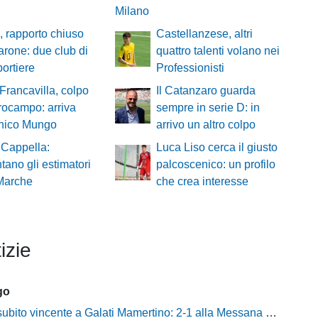
Milano
, rapporto chiuso
Castellanzese, altri
rone: due club di
quattro talenti volano nei
portiere
Professionisti
 Francavilla, colpo
Il Catanzaro guarda
rocampo: arriva
sempre in serie D: in
ico Mungo
arrivo un altro colpo
 Cappella:
Luca Liso cerca il giusto
ano gli estimatori
palcoscenico: un profilo
 Marche
che crea interesse
izie
go
to vincente a Galati Mamertino: 2-1 alla Messana Riviera tra campo e mercato