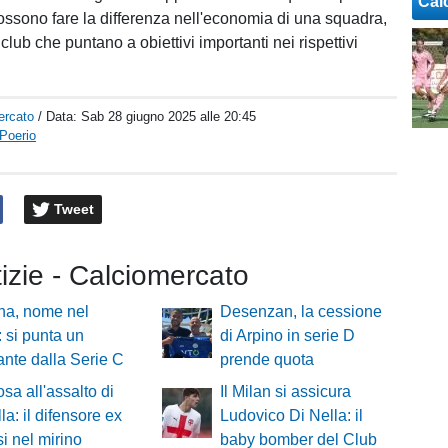
Cal
ssono fare la differenza nell'economia di una squadra,
 club che puntano a obiettivi importanti nei rispettivi
ercato
/ Data:
Sab 28 giugno 2025 alle 20:45
Poerio
Tweet
tizie - Calciomercato
na, nome nel
Desenzan, la cessione
: si punta un
di Arpino in serie D
ante dalla Serie C
prende quota
osa all'assalto di
Il Milan si assicura
la: il difensore ex
Ludovico Di Nella: il
si nel mirino
baby bomber del Club