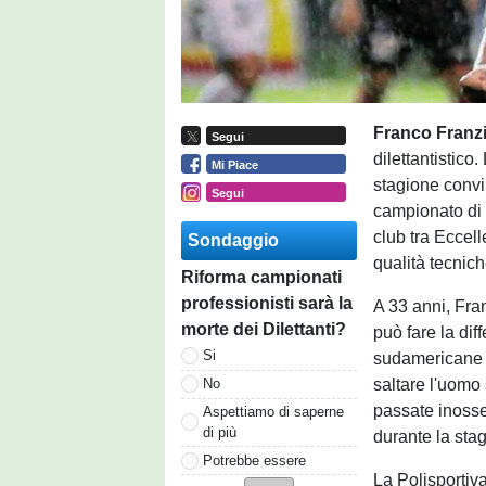
Franco Franz
Segui
dilettantistico
Mi Piace
stagione convi
Segui
campionato di E
club tra Eccel
Sondaggio
qualità tecnich
Riforma campionati
professionisti sarà la
A 33 anni, Fra
morte dei Dilettanti?
può fare la dif
Si
sudamericane s
saltare l'uomo 
No
passate inosser
Aspettiamo di saperne
di più
durante la sta
Potrebbe essere
La Polisportiv