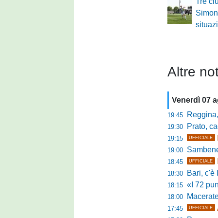
Tre cl
Simone
situaz
Altre not
Venerdì 07 
Reggina, pr
19:45
Prato, cao
19:30
19:15
UFFICIALE
Sambenedett
19:00
18:45
UFFICIALE
Bari, c'è l'ac
18:30
«I 72 punti d
18:15
Maceratese, il 
18:00
17:45
UFFICIALE