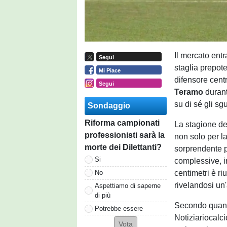
Il mercato entr
Segui
staglia prepote
Mi Piace
difensore cent
Segui
Teramo
durant
su di sé gli sg
Sondaggio
Riforma campionati
La stagione de
professionisti sarà la
non solo per la
morte dei Dilettanti?
sorprendente pr
Si
complessive, in
centimetri è riu
No
rivelandosi un'
Aspettiamo di saperne
di più
Secondo quanto
Potrebbe essere
Notiziariocalci