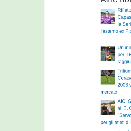
Riflett
Capass
la Ser
l'esterno ex Fi
Un inn
per il
raggi
Tritium
Cerasa
2003 v
mercato
AIC, G
all'E.
"Servo
per gli atleti di