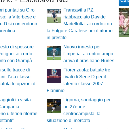
Cal
ori puntati su Ciro
Francavilla PZ,
o: la Viterbese e
riabbracciato Davide
ie D si contendono
Martellotta: accordo con
orentina
la Folgore Caratese per il ritorno
in prestito
esto di spessore
Nuovo innesto per
 Foligno: accordo
l'Imperia: a centrocampo
unto con Giampà
arriva il brasiliano Nunes
 sulle tracce di
Fiorenzuola: battute tre
ni: l'ala classe
rivali di Serie D per il
aluta le opzioni di
talento classe 2007
Flaminio
aggioli in visita
Ligorna, sondaggio per
 Campania:
un 27enne
no ulteriori riforme
centrocampista: la
lettanti"
situazione di mercato