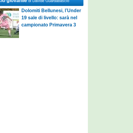
cio giovanile
di Davide Guardabascio
Dolomiti Bellunesi, l’Under
19 sale di livello: sarà nel
campionato Primavera 3