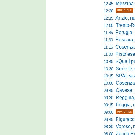
Messina sc
12:45
12:30
UFFICIALE
Anzio, nuo
12:15
Trento-Roma
12:00
Perugia, Diana
11:45
Pescara, da 
11:30
Cosenza, es
11:15
Pistoiese, f
11:00
«Quali prestano
10:45
Serie D, 
10:30
SPAL scate
10:15
Cosenza-Vi
10:00
Cavese, c
09:45
Reggina, la p
09:30
Foggia, r
09:15
09:00
UFFICIALE
Figuraccia LN
08:45
Varese, mis
08:30
Zenith P
08:00