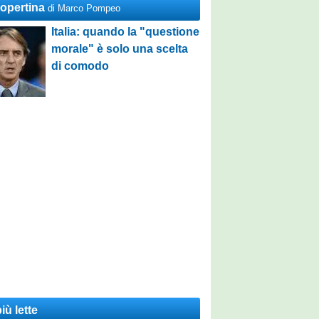
Copertina
di Marco Pompeo
Italia: quando la "questione
morale" è solo una scelta
di comodo
iù lette