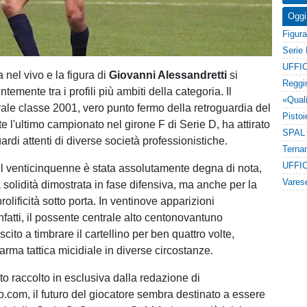
Oggi
UFFIC
a nel vivo e la figura di
Giovanni Alessandretti
si
ntemente tra i profili più ambiti della categoria. Il
rale classe 2001, vero punto fermo della retroguardia del
e l'ultimo campionato nel girone F di Serie D, ha attirato
uardi attenti di diverse società professionistiche.
UFFIC
l venticinquenne è stata assolutamente degna di nota,
 solidità dimostrata in fase difensiva, ma anche per la
olificità sotto porta. In ventinove apparizioni
fatti, il possente centrale alto centonovantuno
scito a timbrare il cartellino per ben quattro volte,
arma tattica micidiale in diverse circostanze.
 raccolto in esclusiva dalla redazione di
o.com, il futuro del giocatore sembra destinato a essere