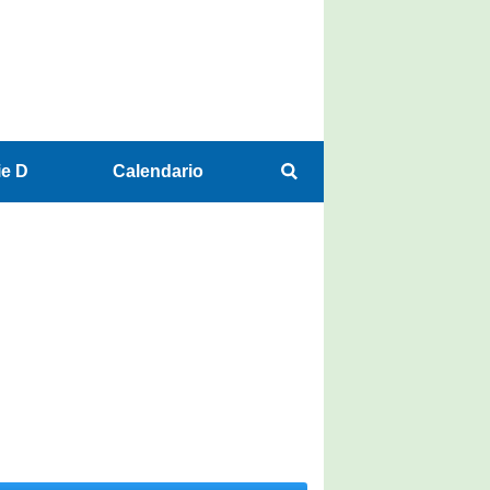
ie D
Calendario