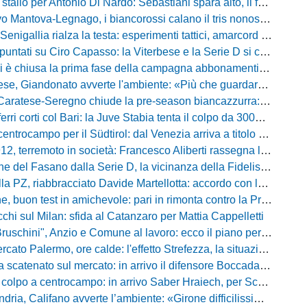
llo per Antonio Di Nardo: Sebastiani spara alto, il futuro resta un enigma
tova-Legnago, i biancorossi calano il tris nonostante il gran caldo: il racconto de L'Arena
igallia rialza la testa: esperimenti tattici, amarcord e lo sguardo al Rimini
tati su Ciro Capasso: la Viterbese e la Serie D si contendono l'esterno ex Fiorentina
hiusa la prima fase della campagna abbonamenti: circa 400 tessere rinnovate in prelazione
o avverte l'ambiente: «Più che guardare chi avremo di fronte, mi interessa vedere la mia squadra migliorare giorno dopo giorno»
tese-Seregno chiude la pre-season biancazzurra: info e dove vedere il match
ferri corti col Bari: la Juve Stabia tenta il colpo da 300mila euro
ocampo per il Südtirol: dal Venezia arriva a titolo definitivo Bjarki Bjarkason
erremoto in società: Francesco Aliberti rassegna le dimissioni da tutte le cariche
Fasano dalla Serie D, la vicinanza della Fidelis Andria e le parole del presidente Vallarella
 riabbracciato Davide Martellotta: accordo con la Folgore Caratese per il ritorno in prestito
buon test in amichevole: pari in rimonta contro la Primavera del Sassuolo
cchi sul Milan: sfida al Catanzaro per Mattia Cappelletti
chini", Anzio e Comune al lavoro: ecco il piano per far rientrare i tifosi
Palermo, ore calde: l'effetto Strefezza, la situazione Segre e i nomi per l'attacco
atenato sul mercato: in arrivo il difensore Boccadamo a titolo temporaneo
po a centrocampo: in arrivo Saber Hraiech, per Scappini si attende l'accordo
alifano avverte l’ambiente: «Girone difficilissimo, affascinante e bellissimo: non prometto risultati»