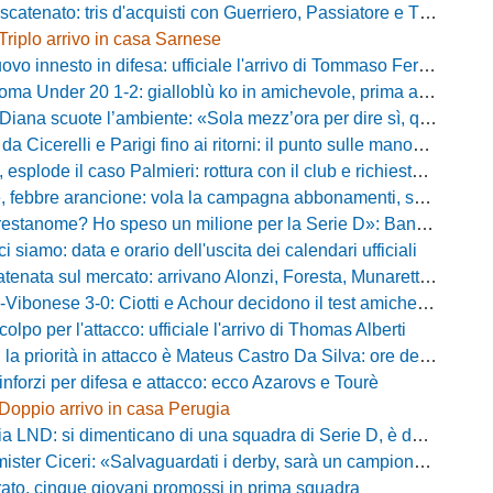
atenato: tris d'acquisti con Guerriero, Passiatore e Theodore
Triplo arrivo in casa Sarnese
vo innesto in difesa: ufficiale l'arrivo di Tommaso Ferraro
 Under 20 1-2: gialloblù ko in amichevole, prima apparizione per Caia
 scuote l’ambiente: «Sola mezz’ora per dire sì, qui per costruire una squadra da livello»
Cicerelli e Parigi fino ai ritorni: il punto sulle manovre del Delfino
plode il caso Palmieri: rottura con il club e richiesta di cessione
ebbre arancione: vola la campagna abbonamenti, superata quota 750 tessere
me? Ho speso un milione per la Serie D»: Bandecchi rompe il silenzio sul futuro della Ternana
ci siamo: data e orario dell'uscita dei calendari ufficiali
nata sul mercato: arrivano Alonzi, Foresta, Munaretto e Tobia
bonese 3-0: Ciotti e Achour decidono il test amichevole di Lorica
olpo per l'attacco: ufficiale l'arrivo di Thomas Alberti
riorità in attacco è Mateus Castro Da Silva: ore decisive per la fumata bianca
inforzi per difesa e attacco: ecco Azarovs e Tourè
Doppio arrivo in casa Perugia
D: si dimenticano di una squadra di Serie D, è da rifare il programma Coppa Italia
ter Ciceri: «Salvaguardati i derby, sarà un campionato avvincente»
rato, cinque giovani promossi in prima squadra