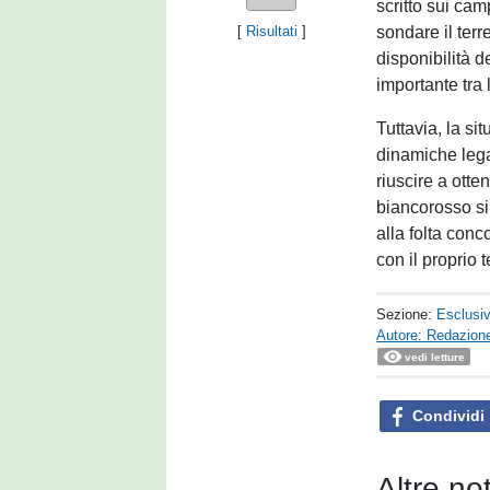
scritto sui cam
sondare il terr
[
Risultati
]
disponibilità d
importante tra
Tuttavia, la si
dinamiche lega
riuscire a otte
biancorosso si
alla folta con
con il proprio 
Sezione:
Esclusi
Autore: Redazione
vedi letture
Condividi
Altre no