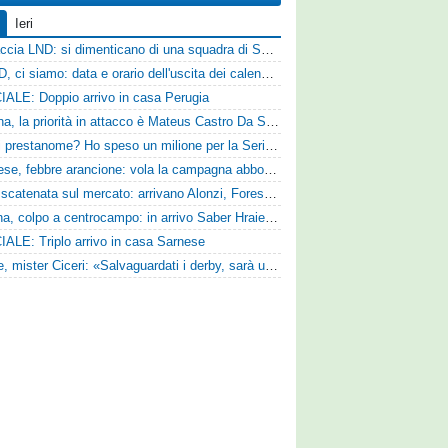
Ieri
Figuraccia LND: si dimenticano di una squadra di Serie D, è da rifare il programma Coppa Italia
Serie D, ci siamo: data e orario dell'uscita dei calendari ufficiali
IALE: Doppio arrivo in casa Perugia
Reggina, la priorità in attacco è Mateus Castro Da Silva: ore decisive per la fumata bianca
«Quali prestanome? Ho speso un milione per la Serie D»: Bandecchi rompe il silenzio sul futuro della Ternana
Pistoiese, febbre arancione: vola la campagna abbonamenti, superata quota 750 tessere
SPAL scatenata sul mercato: arrivano Alonzi, Foresta, Munaretto e Tobia
Ternana, colpo a centrocampo: in arrivo Saber Hraiech, per Scappini si attende l'accordo
IALE: Triplo arrivo in casa Sarnese
Varese, mister Ciceri: «Salvaguardati i derby, sarà un campionato avvincente»