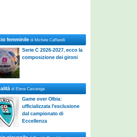
cio femminile
di Michele Caffarelli
Serie C 2026-2027, ecco la
composizione dei gironi
alità
di Elena Carzaniga
Game over Olbia:
ufficializzata l'esclusione
dal campionato di
Eccellenza