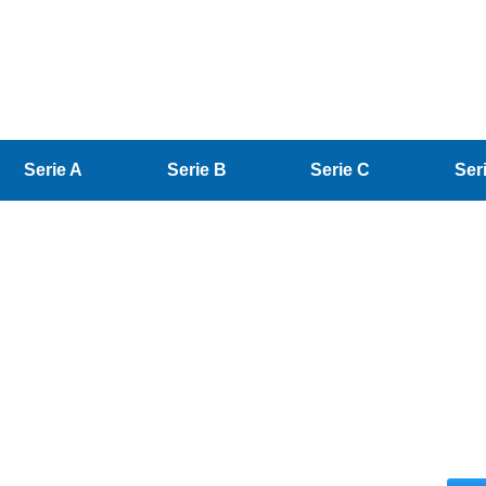
Serie A
Serie B
Serie C
Ser