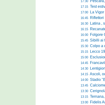
Pescara, sta
17:30
Test estivo Man
17:15
La Vigor Sen
17:00
Riflettori pun
16:45
Latina , si è c
16:30
Recanatese, Giandonat
16:15
Folgore Cara
16:00
Sibilli ai 
15:45
Colpo a centr
15:30
Lecco 1912, t
15:15
Esclusione del 
15:00
Francavilla PZ,
14:45
Lentigione, 
14:30
Ascoli, o
14:15
Stadio "Brus
14:00
Calciomercato 
13:45
Cerignola sc
13:30
Ternana, col
13:15
Fidelis Andria, C
13:00