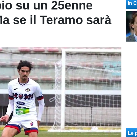
io su un 25enne
In 
Ma se il Teramo sarà
Le p