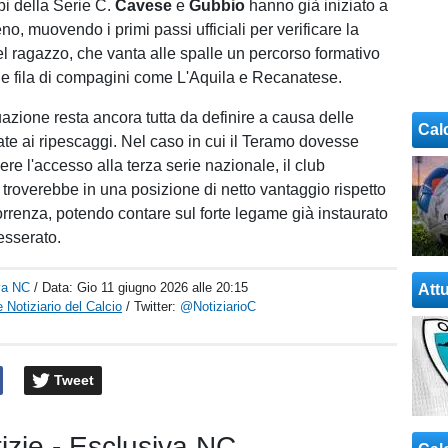
pi della Serie C.
Cavese
e
Gubbio
hanno già iniziato a
eno, muovendo i primi passi ufficiali per verificare la
el ragazzo, che vanta alle spalle un percorso formativo
 le fila di compagini come L'Aquila e Recanatese.
tuazione resta ancora tutta da definire a causa delle
Cal
te ai ripescaggi. Nel caso in cui il Teramo dovesse
nere l'accesso alla terza serie nazionale, il club
 troverebbe in una posizione di netto vantaggio rispetto
correnza, potendo contare sul forte legame già instaurato
tesserato.
va NC
/ Data:
Gio 11 giugno 2026 alle 20:15
Attu
 Notiziario del Calcio
/ Twitter:
@NotiziarioC
Tweet
tizie - Esclusiva NC