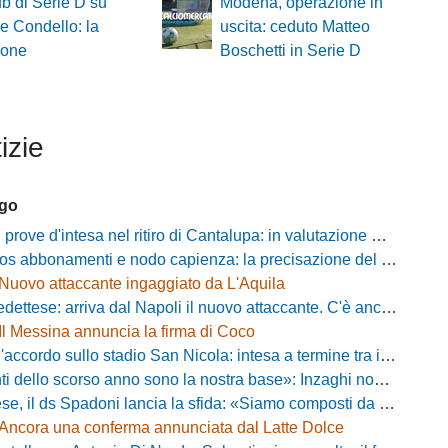
ub di Serie D su
Modena, operazione in
 Condello: la
uscita: ceduto Matteo
ione
Boschetti in Serie D
izie
ago
ove d'intesa nel ritiro di Cantalupa: in valutazione Blazevic e Anton
s abbonamenti e nodo capienza: la precisazione del club laniero
Nuovo attaccante ingaggiato da L'Aquila
ese: arriva dal Napoli il nuovo attaccante. C'è anche l'ufficialità
Il Messina annuncia la firma di Coco
cordo sullo stadio San Nicola: intesa a termine tra il Comune e il club di De Laurentiis
ello scorso anno sono la nostra base»: Inzaghi non si nasconde e carica l'ambiente
ds Spadoni lancia la sfida: «Siamo composti da elementi validi con motivazioni altissime»
Ancora una conferma annunciata dal Latte Dolce