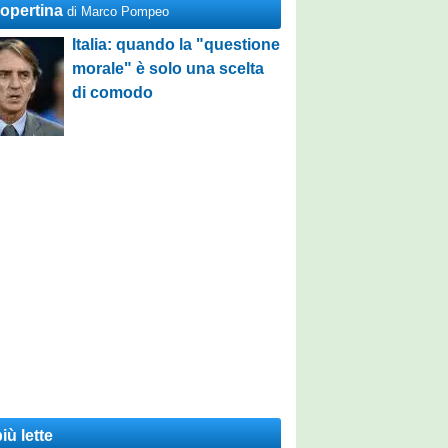
Copertina
di Marco Pompeo
Italia: quando la "questione
morale" è solo una scelta
di comodo
iù lette