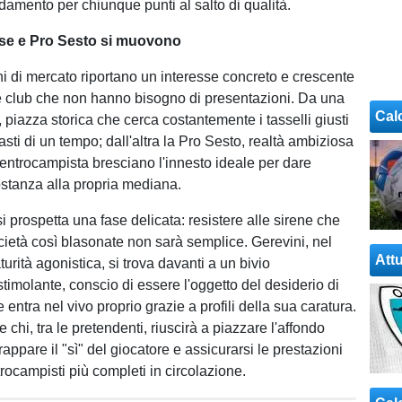
idamento per chiunque punti al salto di qualità.
rese e Pro Sesto si muovono
ni di mercato riportano un interesse concreto e crescente
e club che non hanno bisogno di presentazioni. Da una
Cal
, piazza storica che cerca costantemente i tasselli giusti
fasti di un tempo; dall'altra la Pro Sesto, realtà ambiziosa
entrocampista bresciano l'innesto ideale per dare
stanza alla propria mediana.
si prospetta una fase delicata: resistere alle sirene che
cietà così blasonate non sarà semplice. Gerevini, nel
Attu
urità agonistica, si trova davanti a un bivio
timolante, conscio di essere l'oggetto del desiderio di
entra nel vivo proprio grazie a profili della sua caratura.
 chi, tra le pretendenti, riuscirà a piazzare l'affondo
rappare il "sì" del giocatore e assicurarsi le prestazioni
rocampisti più completi in circolazione.