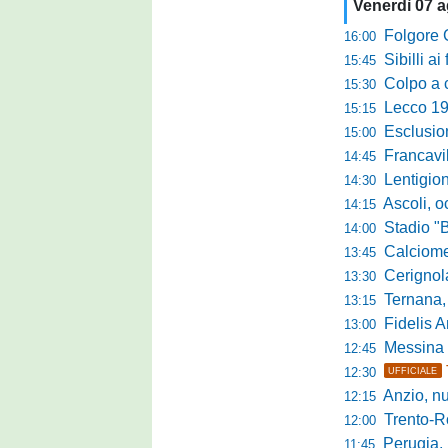
Venerdì 07 
Folgore Cara
16:00
Sibilli ai 
15:45
Colpo a centr
15:30
Lecco 1912, t
15:15
Esclusione del 
15:00
Francavilla PZ,
14:45
Lentigione, 
14:30
Ascoli, o
14:15
Stadio "Brus
14:00
Calciomercato 
13:45
Cerignola sc
13:30
Ternana, col
13:15
Fidelis Andria, C
13:00
Messina sc
12:45
12:30
UFFICIALE
Anzio, nuo
12:15
Trento-Roma
12:00
Perugia, Diana
11:45