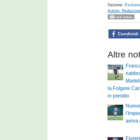
Sezione:
Esclusi
Autore: Redazione
vedi letture
Condividi
Altre no
Franca
riabbr
Martel
la Folgore Cara
in prestito
Nuovo 
l'Impe
arriva
Fioren