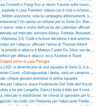
Cicerelli e Parigi fino ai ritorni: il punto sulle manovre del Delfino
plode il caso Palmieri: rottura con il club e richiesta di cessione
ebbre arancione: vola la campagna abbonamenti, superata quota 750 tessere
me? Ho speso un milione per la Serie D»: Bandecchi rompe il silenzio sul futuro della Ternana
ci siamo: data e orario dell'uscita dei calendari ufficiali
nata sul mercato: arrivano Alonzi, Foresta, Munaretto e Tobia
bonese 3-0: Ciotti e Achour decidono il test amichevole di Lorica
olpo per l'attacco: ufficiale l'arrivo di Thomas Alberti
riorità in attacco è Mateus Castro Da Silva: ore decisive per la fumata bianca
inforzi per difesa e attacco: ecco Azarovs e Tourè
Doppio arrivo in casa Perugia
D: si dimenticano di una squadra di Serie D, è da rifare il programma Coppa Italia
ter Ciceri: «Salvaguardati i derby, sarà un campionato avvincente»
rato, cinque giovani promossi in prima squadra
dea per l'attacco: piace Ferdinando Del Sole dell'Ascoli
a a tre per Langella: Gaucci tenta il blitz per il centrocampista del Cosenza
rcato in ebollizione: tre innesti di spessore per lo scacchiere di Vinicio Espinal
unto l'accordo con l'Atalanta per l'attaccante Frederick Samuel Ndongue