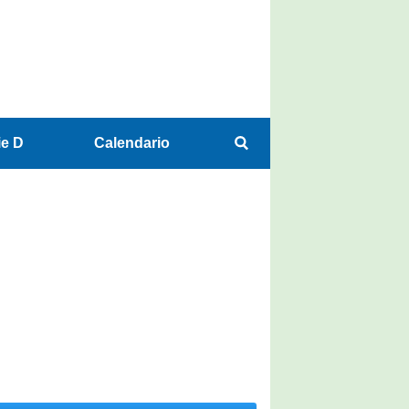
ie D
Calendario