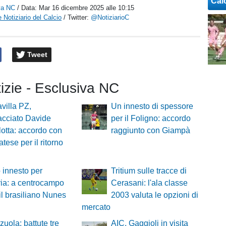
Cal
va NC
/ Data:
Mar 16 dicembre 2025 alle 10:15
 Notiziario del Calcio
/ Twitter:
@NotiziarioC
Tweet
tizie - Esclusiva NC
villa PZ,
Un innesto di spessore
acciato Davide
per il Foligno: accordo
lotta: accordo con
raggiunto con Giampà
tese per il ritorno
innesto per
Tritium sulle tracce di
ria: a centrocampo
Cerasani: l'ala classe
 il brasiliano Nunes
2003 valuta le opzioni di
mercato
zuola: battute tre
AIC, Gaggioli in visita