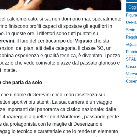
Oggi
el calciomercato, si sa, non dormono mai, specialmente
UFFIC
no finiscono profili capaci di spostare gli equilibri in
 In queste ore, i riflettori sono tutti puntati su
revini
, il faro del centrocampo del
Vigasio
che sta
enzioni dei piani alti della categoria. Il classe ’93, un
abbina esperienza e qualità tecnica, è diventato il pezzo
 puzzle che vede coinvolte piazze dal passato glorioso e
 intatte.
 che parla da solo
che il nome di Gerevini circoli con insistenza sui
ettori sportivi più attenti. La sua carriera è un viaggio
zze importanti del panorama calcistico nazionale: dalle
 il Viareggio a quelle con il Monterosi, passando per le
te da protagonista con le maglie di Desenzano e
agaglio tecnico e caratteriale che lo rende un elemento