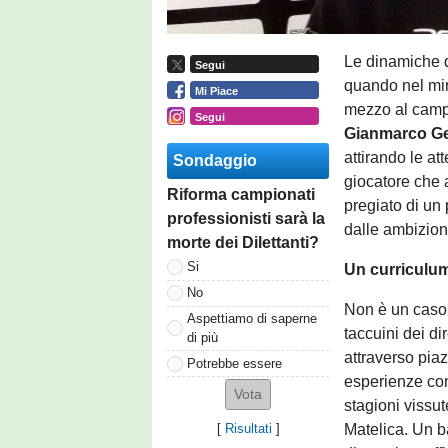
Le dinamiche d
Segui
quando nel miri
Mi Piace
mezzo al campo.
Segui
Gianmarco Ge
attirando le att
Sondaggio
giocatore che 
Riforma campionati
pregiato di un
professionisti sarà la
dalle ambizioni
morte dei Dilettanti?
Si
Un curriculum
No
Non è un caso 
Aspettiamo di saperne
taccuini dei dir
di più
attraverso pia
Potrebbe essere
esperienze con
stagioni vissu
Matelica. Un b
[
Risultati
]