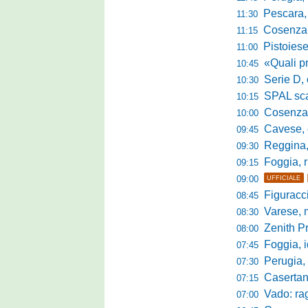
Pescara, da 
11:30
Cosenza, es
11:15
Pistoiese, f
11:00
«Quali prestano
10:45
Serie D, 
10:30
SPAL scate
10:15
Cosenza-Vi
10:00
Cavese, c
09:45
Reggina, la p
09:30
Foggia, r
09:15
09:00
UFFICIALE
Figuraccia LN
08:45
Varese, mis
08:30
Zenith P
08:00
Foggia, i
07:45
Perugia, sfid
07:30
Casertana, me
07:15
Vado: raggi
07:00