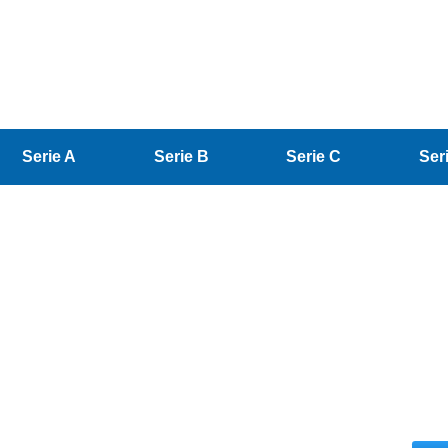
Serie A
Serie B
Serie C
Ser