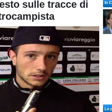
sto sulle tracce di
In 
trocampista
Le p