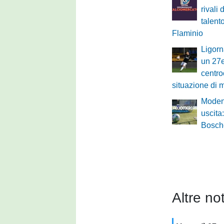
rivali 
talent
Flaminio
Ligorn
un 27
centro
situazione di 
Moden
uscita
Bosche
Altre not