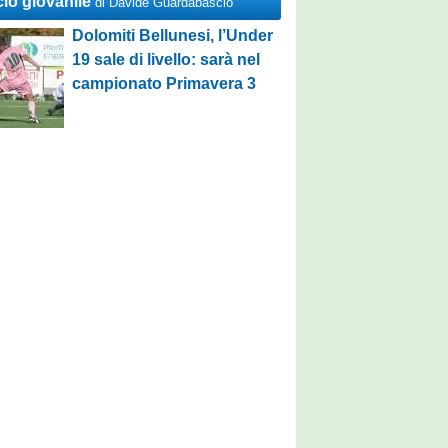
cio giovanile
di Davide Guardabascio
Dolomiti Bellunesi, l’Under
19 sale di livello: sarà nel
campionato Primavera 3