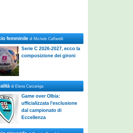
cio femminile
di Michele Caffarelli
Serie C 2026-2027, ecco la
composizione dei gironi
alità
di Elena Carzaniga
Game over Olbia:
ufficializzata l'esclusione
dal campionato di
Eccellenza