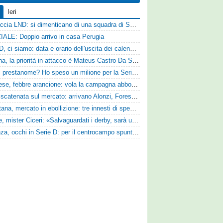
Ieri
Figuraccia LND: si dimenticano di una squadra di Serie D, è da rifare il programma Coppa Italia
IALE: Doppio arrivo in casa Perugia
Serie D, ci siamo: data e orario dell'uscita dei calendari ufficiali
Reggina, la priorità in attacco è Mateus Castro Da Silva: ore decisive per la fumata bianca
«Quali prestanome? Ho speso un milione per la Serie D»: Bandecchi rompe il silenzio sul futuro della Ternana
Pistoiese, febbre arancione: vola la campagna abbonamenti, superata quota 750 tessere
SPAL scatenata sul mercato: arrivano Alonzi, Foresta, Munaretto e Tobia
Casertana, mercato in ebollizione: tre innesti di spessore per lo scacchiere di Vinicio Espinal
Varese, mister Ciceri: «Salvaguardati i derby, sarà un campionato avvincente»
Cosenza, occhi in Serie D: per il centrocampo spunta anche Gerardo Di Gilio