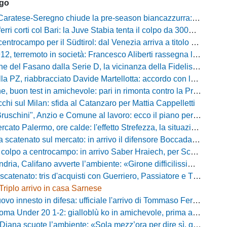
ago
tese-Seregno chiude la pre-season biancazzurra: info e dove vedere il match
ferri corti col Bari: la Juve Stabia tenta il colpo da 300mila euro
ocampo per il Südtirol: dal Venezia arriva a titolo definitivo Bjarki Bjarkason
erremoto in società: Francesco Aliberti rassegna le dimissioni da tutte le cariche
Fasano dalla Serie D, la vicinanza della Fidelis Andria e le parole del presidente Vallarella
 riabbracciato Davide Martellotta: accordo con la Folgore Caratese per il ritorno in prestito
buon test in amichevole: pari in rimonta contro la Primavera del Sassuolo
cchi sul Milan: sfida al Catanzaro per Mattia Cappelletti
chini", Anzio e Comune al lavoro: ecco il piano per far rientrare i tifosi
Palermo, ore calde: l'effetto Strefezza, la situazione Segre e i nomi per l'attacco
atenato sul mercato: in arrivo il difensore Boccadamo a titolo temporaneo
po a centrocampo: in arrivo Saber Hraiech, per Scappini si attende l'accordo
alifano avverte l’ambiente: «Girone difficilissimo, affascinante e bellissimo: non prometto risultati»
atenato: tris d'acquisti con Guerriero, Passiatore e Theodore
Triplo arrivo in casa Sarnese
vo innesto in difesa: ufficiale l'arrivo di Tommaso Ferraro
 Under 20 1-2: gialloblù ko in amichevole, prima apparizione per Caia
 scuote l’ambiente: «Sola mezz’ora per dire sì, qui per costruire una squadra da livello»