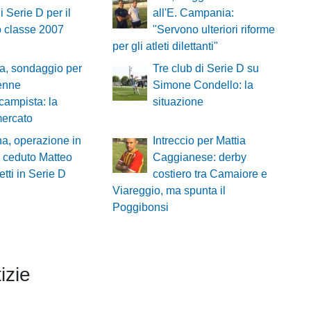
di Serie D per il
all'E. Campania:
o classe 2007
"Servono ulteriori riforme
per gli atleti dilettanti"
a, sondaggio per
Tre club di Serie D su
enne
Simone Condello: la
campista: la
situazione
mercato
a, operazione in
Intreccio per Mattia
: ceduto Matteo
Caggianese: derby
tti in Serie D
costiero tra Camaiore e
Viareggio, ma spunta il
Poggibonsi
izie