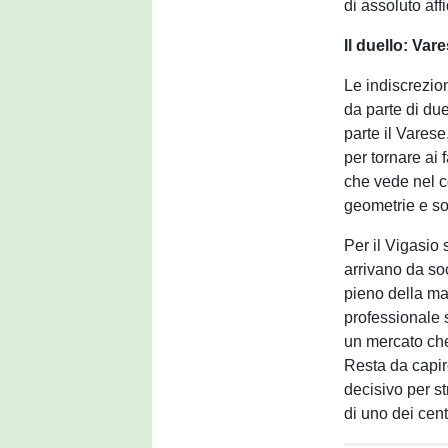
di assoluto aff
Il duello: Va
Le indiscrezio
da parte di du
parte il Varese
per tornare ai 
che vede nel c
geometrie e so
Per il Vigasio 
arrivano da so
pieno della mat
professionale s
un mercato che 
Resta da capire
decisivo per st
di uno dei cent