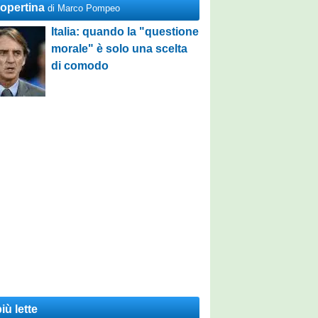
Copertina
di Marco Pompeo
Italia: quando la "questione
morale" è solo una scelta
di comodo
iù lette