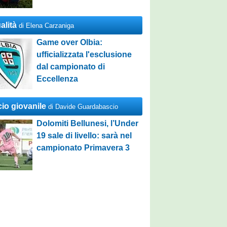
alità
di Elena Carzaniga
Game over Olbia:
ufficializzata l'esclusione
dal campionato di
Eccellenza
cio giovanile
di Davide Guardabascio
Dolomiti Bellunesi, l’Under
19 sale di livello: sarà nel
campionato Primavera 3