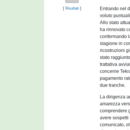
Entrando nel de
[
Risultati
]
voluto puntuali
Allo stato attu
ha rinnovato c
confermando l
stagione in co
ricostruzioni g
stato raggiunt
trattativa avvi
concerne Tekra
pagamento rate
due tranche.
La dirigenza a
amarezza verso
comprendere gli
avere sospetti 
comunicato, olt