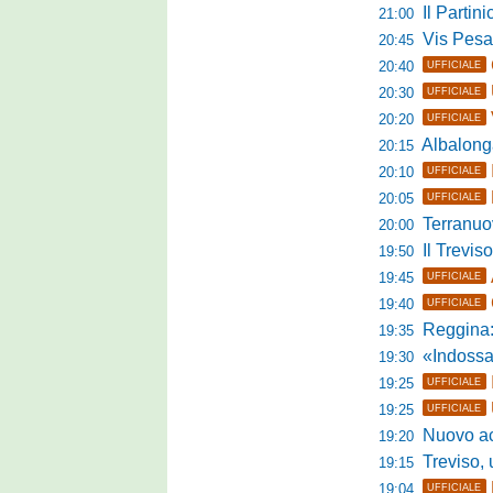
Il Partini
21:00
Vis Pesaro, u
20:45
20:40
UFFICIALE
20:30
UFFICIALE
20:20
UFFICIALE
Albalonga,
20:15
20:10
UFFICIALE
20:05
UFFICIALE
Terranuova Tra
20:00
Il Treviso
19:50
19:45
UFFICIALE
19:40
UFFICIALE
Reggina:
19:35
«Indossare la mag
19:30
19:25
UFFICIALE
19:25
UFFICIALE
Nuovo accordo
19:20
Treviso, uff
19:15
19:04
UFFICIALE