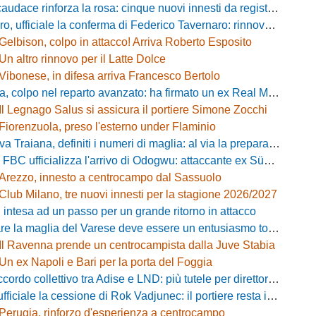
caudace rinforza la rosa: cinque nuovi innesti da registrare
fficiale la conferma di Federico Tavernaro: rinnovato il prestito dal Venezia
Gelbison, colpo in attacco! Arriva Roberto Esposito
Un altro rinnovo per il Latte Dolce
Vibonese, in difesa arriva Francesco Bertolo
 colpo nel reparto avanzato: ha firmato un ex Real Monterotondo
Il Legnago Salus si assicura il portiere Simone Zocchi
Fiorenzuola, preso l'esterno under Flaminio
iana, definiti i numeri di maglia: al via la preparazione e la sfida con il Grosseto
 FBC ufficializza l'arrivo di Odogwu: attaccante ex Südtirol
Arezzo, innesto a centrocampo dal Sassuolo
Club Milano, tre nuovi innesti per la stagione 2026/2027
 intesa ad un passo per un grande ritorno in attacco
lia del Varese deve essere un entusiasmo totale»: mister Ciceri traccia la strada e carica i biancorossi
Il Ravenna prende un centrocampista dalla Juve Stabia
Un ex Napoli e Bari per la porta del Foggia
 collettivo tra Adise e LND: più tutele per direttori sportivi e collaboratori
iciale la cessione di Rok Vadjunec: il portiere resta in Italia, ecco dove
Perugia, rinforzo d'esperienza a centrocampo