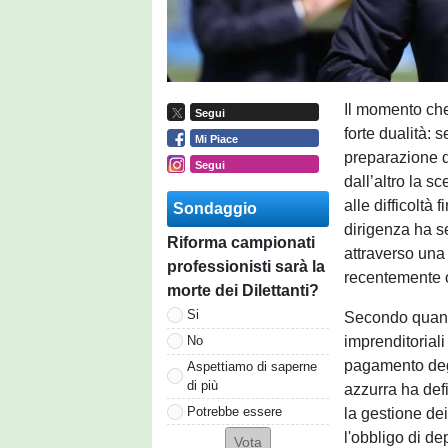
Il momento che
Segui
forte dualità: 
Mi Piace
preparazione d
Segui
dall’altro la 
alle difficoltà 
Sondaggio
dirigenza ha s
Riforma campionati
attraverso una 
professionisti sarà la
recentemente 
morte dei Dilettanti?
Si
Secondo quanto 
imprenditoriali
No
pagamento degli
Aspettiamo di saperne
di più
azzurra ha def
Potrebbe essere
la gestione dei
l'obbligo di de