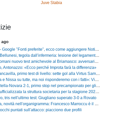
Juve Stabia
izie
5 ago
gle "Fonti preferite", ecco come aggiungere NotiziarioCalcio alle tue notizie
unesi, tegola dall'infermeria: lesione del legamento crociato per Nicola Masut
ani nuovo test amichevole al Briamasco: avversaria la Roma Under 20
o, Antonazzo: «Ecco perché Improta farà la differenza»
villa, primo test di livello: sette gol alla Virtus Sammarco e colpo in difesa
issa su tutte, ma noi risponderemo con i fatti»: Vibonese, parla il ds Maglia
-Novara 2-1, primo stop nel precampionato per gli azzurri: Forte ribalta Lartey nel finale
fficializzata la struttura societaria per la stagione 2026-2027
, tris nell'ultimo test: Giugliano superato 3-0 a Rovato
vità nell'organigramma: Francesco Marroccu è il nuovo DG dell'Area Tecnica
occhi puntati sull'attacco: piacciono due profili