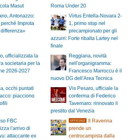
icola Masut
Roma Under 20
ano, Antonazzo:
Virtus Entella-Novara 2-
 perché Improta
1, primo stop nel
a differenza»
precampionato per gli
azzurri: Forte ribalta Lartey nel
finale
, ufficializzata la
Reggiana, novità
ra societaria per la
nell'organigramma:
one 2026-2027
Francesco Marroccu è il
nuovo DG dell'Area Tecnica
a, occhi puntati
Vis Pesaro, ufficiale la
ttacco: piacciono
conferma di Federico
fili
Tavernaro: rinnovato il
prestito dal Venezia
viso FBC
Il Ravenna
UFFICIALE
lizza l'arrivo di
prende un
u: attaccante ex
centrocampista dalla