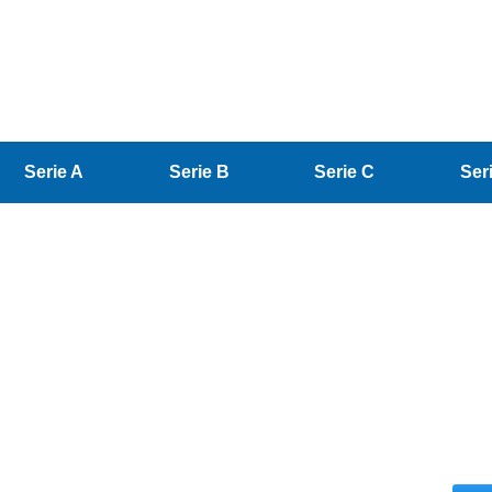
Serie A
Serie B
Serie C
Ser