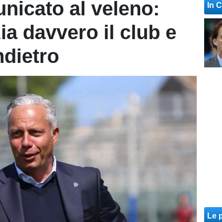
nicato al veleno:
In 
ia davvero il club e
indietro
Le p