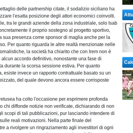
ttaglio delle partnership citate, il sodalizio siciliano ha
Attu
zzare l'esatta posizione degli attori economici coinvolti.
ale, tra le grandi aziende della zona industriale, solo Isab
oncretamente il proprio sostegno al progetto sportivo,
a sua presenza come sponsor di maglia anche per la
rso. Per quanto riguarda le altre realtà menzionate nelle
iornalistiche, la società ha chiarito che con Irem non è
o alcun accordo definitivo, nonostante una fase di
Cal
ata durante la scorsa sessione estiva. Per quanto
, esiste invece un rapporto contrattuale basato su un
izzato, del quale devono ancora essere corrisposte
retusea ha colto l'occasione per esprimere profonda
 chi diffonde notizie non verificate, dichiarando di non
 scopi di tali pubblicazioni, pur lasciando intendere di
sulle reali motivazioni. Nella parte finale del
re a rivolgere un ringraziamento agli investitori di ogni