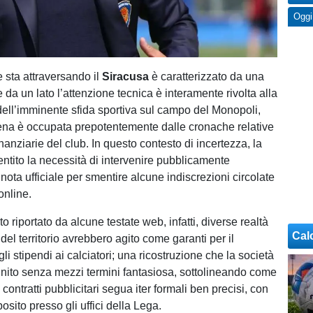
Oggi
 sta attraversando il
Siracusa
è caratterizzato da una
se da un lato l’attenzione tecnica è interamente rivolta alla
ell’imminente sfida sportiva sul campo del Monopoli,
scena è occupata prepotentemente dalle cronache relative
finanziarie del club. In questo contesto di incertezza, la
entito la necessità di intervenire pubblicamente
nota ufficiale per smentire alcune indiscrezioni circolate
online.
riportato da alcune testate web, infatti, diverse realtà
Cal
 del territorio avrebbero agito come garanti per il
 stipendi ai calciatori; una ricostruzione che la società
inito senza mezzi termini fantasiosa, sottolineando come
 contratti pubblicitari segua iter formali ben precisi, con
posito presso gli uffici della Lega.