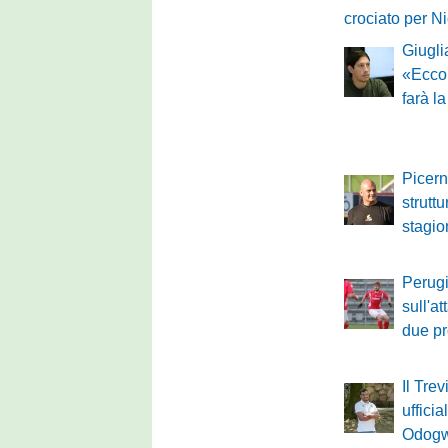
crociato per N
Giugli
«Ecco
farà l
Picerno
struttu
stagi
Perugi
sull'a
due pro
Il Tre
ufficia
Odogw