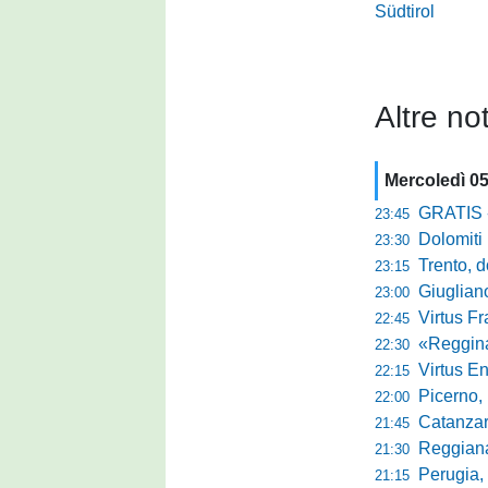
Südtirol
Altre not
Mercoledì 0
GRATIS - Goo
23:45
Dolomiti Bell
23:30
Trento, dom
23:15
Giuglian
23:00
Virtus Franca
22:45
«Reggina e N
22:30
Virtus Entella
22:15
Picerno, u
22:00
Catanzaro
21:45
Reggiana, no
21:30
Perugia, 
21:15