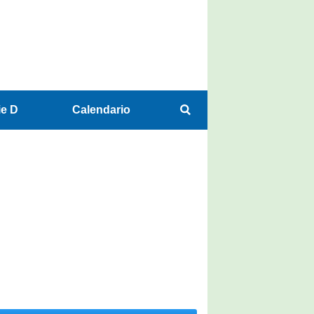
ie D
Calendario