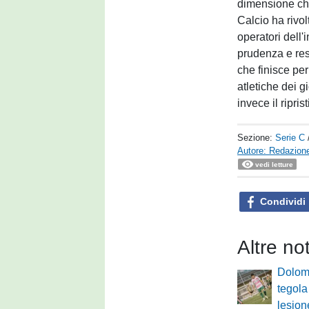
dimensione ch
Calcio ha rivol
operatori dell'
prudenza e res
che finisce per
atletiche dei g
invece il ripri
Sezione:
Serie C
Autore: Redazione
vedi letture
Condividi
Altre no
Dolomi
tegola
lesion