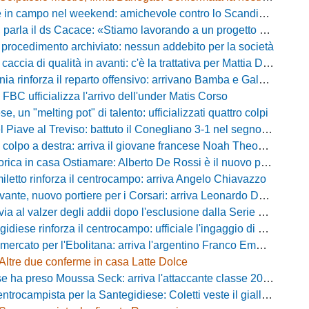
campo nel weekend: amichevole contro lo Scandicci allo stadio Strulli di Monsummano
parla il ds Cacace: «Stiamo lavorando a un progetto ambizioso»
 procedimento archiviato: nessun addebito per la società
ccia di qualità in avanti: c'è la trattativa per Mattia Della Morte
ia rinforza il reparto offensivo: arrivano Bamba e Galeota
 FBC ufficializza l'arrivo dell'under Matis Corso
, un "melting pot" di talento: ufficializzati quattro colpi
iave al Treviso: battuto il Conegliano 3-1 nel segno di Gerbi e Vita
colpo a destra: arriva il giovane francese Noah Theodore
ca in casa Ostiamare: Alberto De Rossi è il nuovo presidente biancoviola
iletto rinforza il centrocampo: arriva Angelo Chiavazzo
ante, nuovo portiere per i Corsari: arriva Leonardo De Franceschi
 valzer degli addii dopo l'esclusione dalla Serie D: Salzano verso una big campana
iese rinforza il centrocampo: ufficiale l'ingaggio di Luca Scimia
ercato per l'Ebolitana: arriva l'argentino Franco Emmanuel Boló
Altre due conferme in casa Latte Dolce
 ha preso Moussa Seck: arriva l'attaccante classe 2006
rocampista per la Santegidiese: Coletti veste il giallorosso