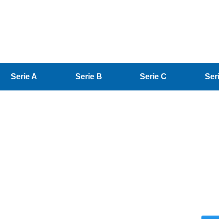
Serie A
Serie B
Serie C
Ser