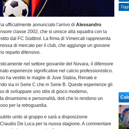
Oggi
ha ufficialmente annunciato l'arrivo di
Alessandro
nsore classe 2002, che si unisce alla squadra con la
stito dal FC Südtirol. La firma di Vimercati rappresenta
mossa di mercato per il club, che aggiunge un giovane
rio reparto difensivo.
sticamente nel settore giovanile del Novara, il difensore
nato esperienze significative nel calcio professionistico.
so ha vestito le maglie di Juve Stabia, Renate e
ando sia in Serie C che in Serie B. Queste esperienze gli
 di sviluppare uno stile di gioco moderno,
Cal
 da dinamismo e personalità, doti che lo rendono un
oso per la retroguardia.
subito unito al gruppo e sarà a disposizione
e Claudio De Luca per la nuova stagione. A commentare