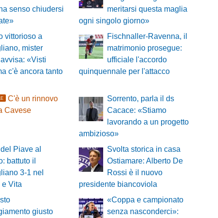
ha senso chiudersi
meritarsi questa maglia
cate»
ogni singolo giorno»
o vittorioso a
Fischnaller-Ravenna, il
iano, mister
matrimonio prosegue:
 avvisa: «Visti
ufficiale l'accordo
ma c'è ancora tanto
quinquennale per l'attacco
C'è un rinnovo
Sorrento, parla il ds
LE
sa Cavese
Cacace: «Stiamo
lavorando a un progetto
ambizioso»
del Piave al
Svolta storica in casa
: battuto il
Ostiamare: Alberto De
iano 3-1 nel
Rossi è il nuovo
 e Vita
presidente biancoviola
sto
«Coppa e campionato
ggiamento giusto
senza nasconderci»: