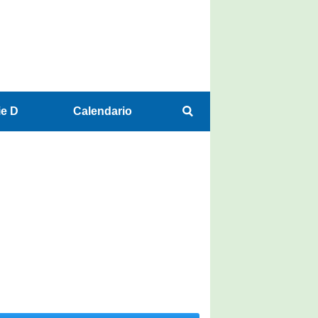
ie D
Calendario