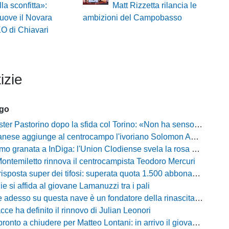
lla sconfitta»:
Matt Rizzetta rilancia le
muove il Novara
ambizioni del Campobasso
KO di Chiavari
izie
ago
Pastorino dopo la sfida col Torino: «Non ha senso chiudersi e fare le barricate»
ese aggiunge al centrocampo l'ivoriano Solomon Andrews Manu
granata a InDiga: l'Union Clodiense svela la rosa per la nuova annata
Montemiletto rinnova il centrocampista Teodoro Mercuri
risposta super dei tifosi: superata quota 1.500 abbonamenti
lie si affida al giovane Lamanuzzi tra i pali
sso su questa nave è un fondatore della rinascita»: Davis carica l'ambiente Messina
acce ha definito il rinnovo di Julian Leonori
o a chiudere per Matteo Lontani: in arrivo il giovane talento dello Spezia