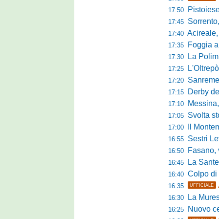
Pistoiese in 
17:50
Sorrento, 
17:45
Acireale,
17:40
Foggia a ca
17:35
La Polimn
17:30
L'Oltrepò
17:25
Sanremese
17:20
Derby del P
17:15
Messina, 
17:10
Svolta stori
17:05
Il Montem
17:00
Sestri Lev
16:55
Fasano, via al
16:50
La Santegid
16:45
Colpo di m
16:40
16:35
UFFICIALE
La Murese
16:30
Nuovo cent
16:25