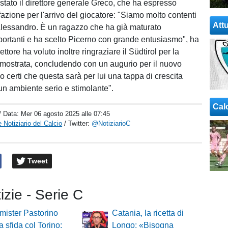
 stato il direttore generale Greco, che ha espresso
azione per l'arrivo del giocatore: "Siamo molto contenti
Attu
Alessandro. È un ragazzo che ha già maturato
ortanti e ha scelto Picerno con grande entusiasmo", ha
rettore ha voluto inoltre ringraziare il Südtirol per la
dimostrata, concludendo con un augurio per il nuovo
o certi che questa sarà per lui una tappa di crescita
 un ambiente serio e stimolante".
Cal
/ Data:
Mer 06 agosto 2025 alle 07:45
 Notiziario del Calcio
/ Twitter:
@NotiziarioC
Tweet
tizie - Serie C
mister Pastorino
Catania, la ricetta di
a sfida col Torino:
Longo: «Bisogna