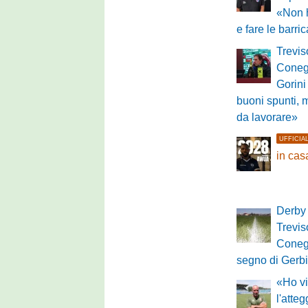
«Non 
e fare le barri
Trevis
Conegl
Gorini
buoni spunti, 
da lavorare»
UFFICIA
in ca
Derby 
Treviso
Conegl
segno di Gerbi
«Ho vi
l'atte