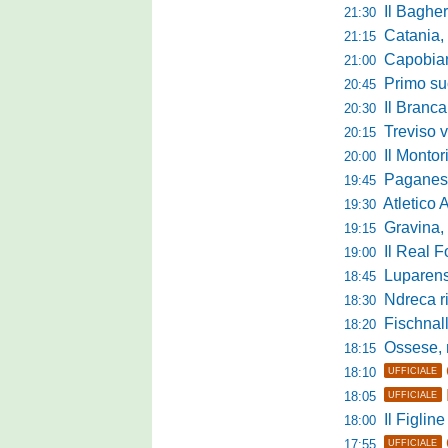
Il Bagher
21:30
Catania, la 
21:15
Capobianco è
21:00
Primo succ
20:45
Il Brancal
20:30
Treviso vittori
20:15
Il Monto
20:00
Paganese di 
19:45
Atletico 
19:30
Gravina, parl
19:15
Il Real For
19:00
Luparense, p
18:45
Ndreca rin
18:30
Fischnaller-R
18:20
Ossese, mister C
18:15
18:10
UFFICIALE
18:05
UFFICIALE
Il Figline
18:00
17:55
UFFICIALE