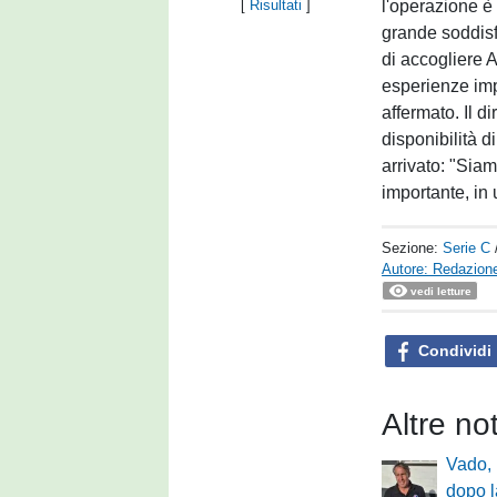
l'operazione è
[
Risultati
]
grande soddisf
di accogliere 
esperienze imp
affermato. Il di
disponibilità 
arrivato: "Siam
importante, in
Sezione:
Serie C
Autore: Redazione
vedi letture
Condividi
Altre no
Vado, 
dopo l