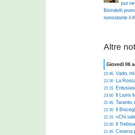
pur ne
Birindelli pro
nonostante il 
Altre not
Giovedì 06 
Vado, mister 
23:45
La Rossan
23:30
Entusiasmo 
23:15
Il Lions 
23:00
Taranto, 
22:45
Il Bisceg
22:30
«Chi sale ade
22:15
Il Trebis
22:00
Cesena pront
21:45