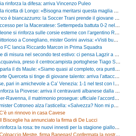
ia rinforza la difesa: arriva Vincenzo Puleo
ricetta di Longo: «Bisogna meritarsi questa maglia ogni singolo giorno»
 biancazzurro: la Soccer Trani prende il giovane attaccante ex Monopoli
esso per la Maceratese: Settempeda battuta 0-2 nella ripresa
eone si rinforza sulle corsie esterne con l'argentino Rotela
oso a Conegliano, mister Gorini avvisa: «Visti buoni spunti, ma c'è ancora tanto da lavorare»
rio FC lancia Riccardo Marcon in Prima Squadra
misura nel secondo test estivo: ci pensa Lagzir a piegare l'Equipe Campania
Acquaviva, preso il centrocampista portoghese Tiago Santos
a il ds Maule: «Siamo quasi al completo, ora puntiamo sugli esterni d'attacco»
te Querceta si tinge di giovane talento: arriva l'attaccante Lucchesi
ari in amichevole a Ca' Venezia: 1-1 nel test con la Primavera lagunare
forza la Piovese: arriva il centravanti albanese dalla serie D
avenna, il matrimonio prosegue: ufficiale l'accordo quinquennale per l'attacco
otroneo alza l'asticella: «Salvezza? Non mi pongo limiti, voglio vincere più partite possibile»
C'è un rinnovo in casa Cavese
Il Bisceglie ha annunciato la firma di De Lucci
 rinforza la rosa: tre nuovi innesti per la stagione gialloblù
Colpaccio Mestre, firma Banegas! Confermata la nostra anteprima