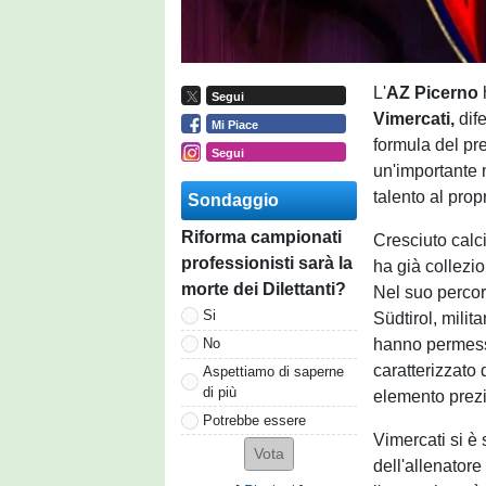
L'
AZ
Picerno
Segui
Vimercati,
dife
Mi Piace
formula del pre
Segui
un'importante 
talento al prop
Sondaggio
Riforma campionati
Cresciuto calci
professionisti sarà la
ha già collezio
morte dei Dilettanti?
Nel suo percor
Si
Südtirol, milit
hanno permesso
No
caratterizzato
Aspettiamo di saperne
di più
elemento prezi
Potrebbe essere
Vimercati si è 
dell'allenator