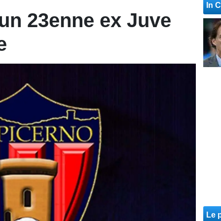
In 
 un 23enne ex Juve
e
Le p