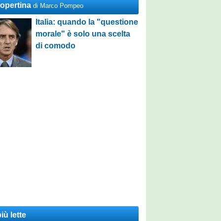
Copertina
di Marco Pompeo
Italia: quando la "questione
morale" è solo una scelta
di comodo
iù lette