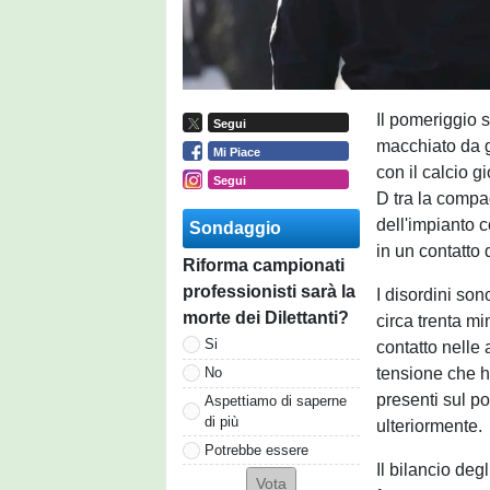
Il pomeriggio s
Segui
macchiato da g
Mi Piace
con il calcio g
Segui
D tra la compag
dell'impianto 
Sondaggio
in un contatto d
Riforma campionati
professionisti sarà la
I disordini so
morte dei Dilettanti?
circa trenta mi
Si
contatto nelle 
tensione che h
No
presenti sul p
Aspettiamo di saperne
di più
ulteriormente.
Potrebbe essere
Il bilancio deg