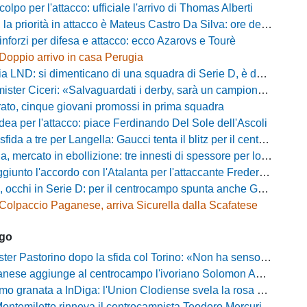
olpo per l'attacco: ufficiale l'arrivo di Thomas Alberti
riorità in attacco è Mateus Castro Da Silva: ore decisive per la fumata bianca
inforzi per difesa e attacco: ecco Azarovs e Tourè
Doppio arrivo in casa Perugia
D: si dimenticano di una squadra di Serie D, è da rifare il programma Coppa Italia
ter Ciceri: «Salvaguardati i derby, sarà un campionato avvincente»
rato, cinque giovani promossi in prima squadra
dea per l'attacco: piace Ferdinando Del Sole dell'Ascoli
a a tre per Langella: Gaucci tenta il blitz per il centrocampista del Cosenza
rcato in ebollizione: tre innesti di spessore per lo scacchiere di Vinicio Espinal
unto l'accordo con l'Atalanta per l'attaccante Frederick Samuel Ndongue
cchi in Serie D: per il centrocampo spunta anche Gerardo Di Gilio
Colpaccio Paganese, arriva Sicurella dalla Scafatese
ago
Pastorino dopo la sfida col Torino: «Non ha senso chiudersi e fare le barricate»
ese aggiunge al centrocampo l'ivoriano Solomon Andrews Manu
granata a InDiga: l'Union Clodiense svela la rosa per la nuova annata
Montemiletto rinnova il centrocampista Teodoro Mercuri