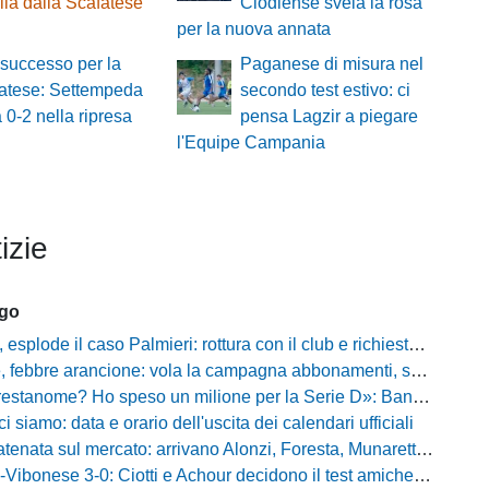
lla dalla Scafatese
Clodiense svela la rosa
per la nuova annata
successo per la
Paganese di misura nel
atese: Settempeda
secondo test estivo: ci
a 0-2 nella ripresa
pensa Lagzir a piegare
l'Equipe Campania
izie
ago
plode il caso Palmieri: rottura con il club e richiesta di cessione
ebbre arancione: vola la campagna abbonamenti, superata quota 750 tessere
me? Ho speso un milione per la Serie D»: Bandecchi rompe il silenzio sul futuro della Ternana
ci siamo: data e orario dell'uscita dei calendari ufficiali
nata sul mercato: arrivano Alonzi, Foresta, Munaretto e Tobia
bonese 3-0: Ciotti e Achour decidono il test amichevole di Lorica