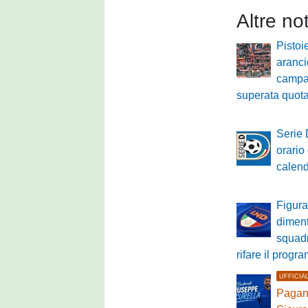
Altre no
Pistoi
aranci
campa
superata quot
Serie 
orario 
calenda
Figura
diment
squadr
rifare il prog
UFFICIA
Pagane