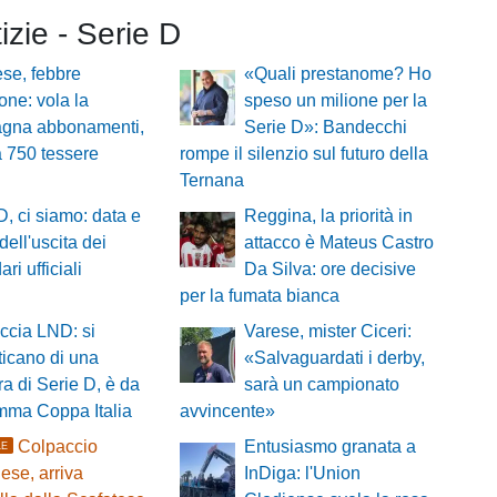
tizie - Serie D
ese, febbre
«Quali prestanome? Ho
one: vola la
speso un milione per la
gna abbonamenti,
Serie D»: Bandecchi
a 750 tessere
rompe il silenzio sul futuro della
Ternana
D, ci siamo: data e
Reggina, la priorità in
dell'uscita dei
attacco è Mateus Castro
ri ufficiali
Da Silva: ore decisive
per la fumata bianca
ccia LND: si
Varese, mister Ciceri:
icano di una
«Salvaguardati i derby,
a di Serie D, è da
sarà un campionato
ramma Coppa Italia
avvincente»
Colpaccio
Entusiasmo granata a
LE
se, arriva
InDiga: l'Union