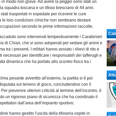
 in modo non grave. Ad avere la peggio sono stati un
lla squadra toscana e un tifoso bresciano di 44 anni.
tati trasportati in ospedale per ricevere le cure
 le loro condizioni cliniche non sembrano destare
eoccupazioni secondo le prime informazioni raccolte.
Cal
'accaduto sono intervenuti tempestivamente i Carabinieri
a di Chiari, che si sono adoperati per sedare gli animi e
ma tra i presenti. I militari hanno avviato i rilievi di rito e
i necessari per identificare i responsabili dei tafferugli e
satta dinamica che ha portato allo scontro fisico tra i
Attu
lima pesante avvertito all'esterno, la partita si è poi
isputata sul terreno di gioco, concludendosi con il
. Per prevenire ulteriori criticità al termine dell'incontro, è
sto un rigoroso piano di sicurezza che ha coordinato il
spettatori dall'area dell'impianto sportivo.
rdine hanno gestito l'uscita della tifoseria ospite in