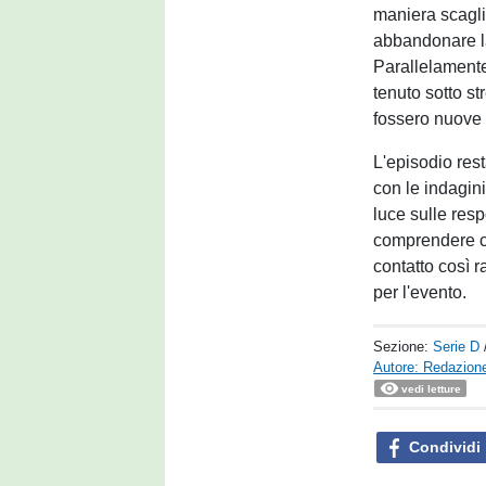
maniera scagli
abbandonare la
Parallelamente,
tenuto sotto s
fossero nuove s
L'episodio re
con le indagin
luce sulle resp
comprendere co
contatto così r
per l'evento.
Sezione:
Serie D
Autore: Redazione
vedi letture
Condividi