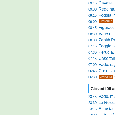
Cavese, c
09:45
Reggina, la p
09:30
Foggia, r
09:15
09:00
UFFICIALE
Figuraccia LN
08:45
Varese, mis
08:30
Zenith P
08:00
Foggia, i
07:45
Perugia, sfid
07:30
Casertana, me
07:15
Vado: raggi
07:00
Cosenza, o
06:45
06:30
UFFICIALE
Giovedì 06 
Vado, mister 
23:45
La Rossan
23:30
Entusiasmo 
23:15
Il Lions 