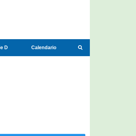
ie D
Calendario