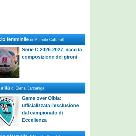
cio femminile
di Michele Caffarelli
Serie C 2026-2027, ecco la
composizione dei gironi
alità
di Elena Carzaniga
Game over Olbia:
ufficializzata l'esclusione
dal campionato di
Eccellenza