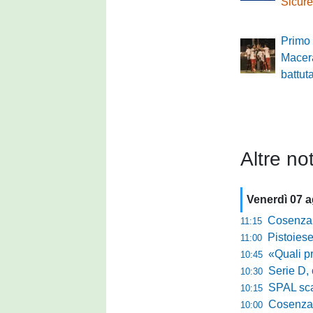
Sicure
Primo 
Macer
battut
Altre not
Venerdì 07 
Cosenza, es
11:15
Pistoiese, f
11:00
«Quali prestano
10:45
Serie D, 
10:30
SPAL scate
10:15
Cosenza-Vi
10:00