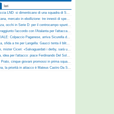
Ieri
Figuraccia LND: si dimenticano di una squadra di Serie D, è da rifare il programma Coppa Italia
Casertana, mercato in ebollizione: tre innesti di spessore per lo scacchiere di Vinicio Espinal
Cosenza, occhi in Serie D: per il centrocampo spunta anche Gerardo Di Gilio
Vado: raggiunto l'accordo con l'Atalanta per l'attaccante Frederick Samuel Ndongue
UFFICIALE: Colpaccio Paganese, arriva Sicurella dalla Scafatese
Perugia, sfida a tre per Langella: Gaucci tenta il blitz per il centrocampista del Cosenza
Varese, mister Ciceri: «Salvaguardati i derby, sarà un campionato avvincente»
Foggia, idea per l'attacco: piace Ferdinando Del Sole dell'Ascoli
Zenith Prato, cinque giovani promossi in prima squadra
Reggina, la priorità in attacco è Mateus Castro Da Silva: ore decisive per la fumata bianca