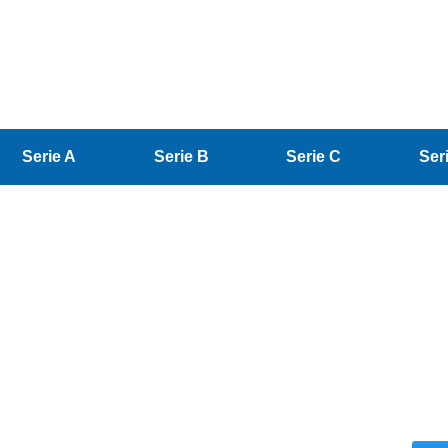
Serie A
Serie B
Serie C
Ser