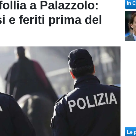
ollia a Palazzolo:
In 
si e feriti prima del
Le p