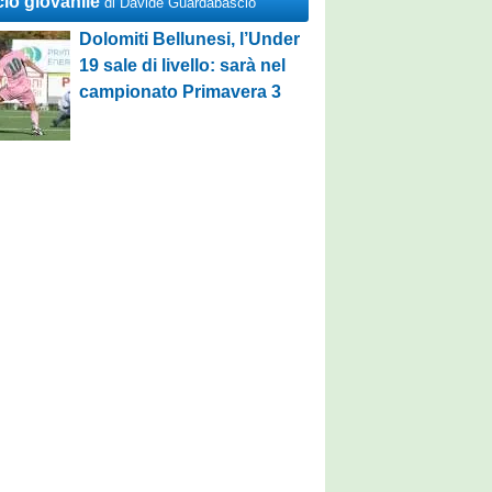
cio giovanile
di Davide Guardabascio
Dolomiti Bellunesi, l’Under
19 sale di livello: sarà nel
campionato Primavera 3