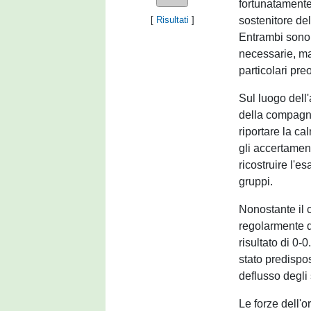
fortunatamente
sostenitore de
[
Risultati
]
Entrambi sono s
necessarie, ma
particolari pr
Sul luogo dell
della compagni
riportare la cal
gli accertament
ricostruire l'e
gruppi.
Nonostante il c
regolarmente d
risultato di 0-0
stato predispo
deflusso degli 
Le forze dell'o