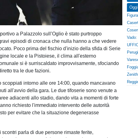
Oggi
portivo a Palazzolo sull’Oglio è stato purtroppo
ravi episodi di cronaca che nulla hanno a che vedere
iocato. Poco prima del fischio d'inizio della sfida di Serie
ine locale e la Pistoiese, il clima all'esterno
comunale si è surriscaldato improvvisamente, sfociando
iretto tra le due fazioni.
no scoppiati intorno alle ore 14:00, quando mancavano
nuti all'avvio della gara. Le due tifoserie sono venute a
aree adiacenti allo stadio, dando vita a momenti di forte
anno richiesto l'immediato intervento delle autorità
osto per evitare che la situazione degenerasse
li scontri parla di due persone rimaste ferite,