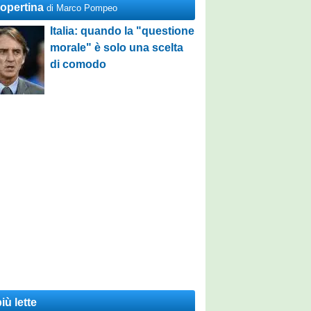
Copertina
di Marco Pompeo
Italia: quando la "questione
morale" è solo una scelta
di comodo
iù lette