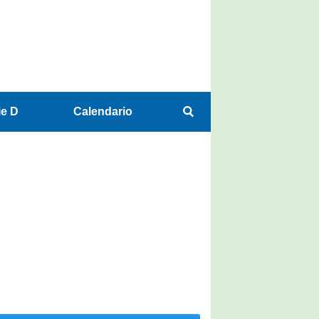
ie D
Calendario