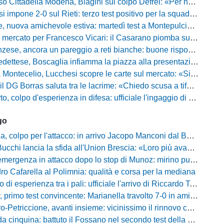
della Modena, Biagini sul colpo Defrel: «Per noi rappresenta un sogno, a volte si realizzano»
 impone 2-0 sul Rieti: terzo test positivo per la squadra di Andreucci
uova amichevole estiva: martedì test a Montepulciano contro il Taranto
ercato per Francesco Vicari: il Casarano piomba sul difensore del Bari
, ancora un pareggio a reti bianche: buone risposte per Bolzoni col Club Milano
caglia infiamma la piazza alla presentazione: «Senza di voi non saremmo nulla, vi promettiamo lavoro e maglia sudata»
io, Lucchesi scopre le carte sul mercato: «Siamo contenti del lavoro fatto, puntiamo dritti ai playoff»
orras saluta tra le lacrime: «Chiedo scusa a tifosi e famiglia, Faroni ha perso tantissimi soldi»
 colpo d'esperienza in difesa: ufficiale l'ingaggio di Manuel Daffara
go
 colpo per l'attacco: in arrivo Jacopo Manconi dal Benevento
ncia la sfida all'Union Brescia: «Loro più avanti di noi, ma vogliamo dimostrare di essere competitivi»
rgenza in attacco dopo lo stop di Munoz: mirino puntato su Philip Yeboah
o Cafarella al Polimnia: qualità e corsa per la mediana
 di esperienza tra i pali: ufficiale l'arrivo di Riccardo Tosi
 primo test convincente: Marianella travolto 7-0 in amichevole
Petriccione, avanti insieme: vicinissimo il rinnovo contrattuale
cinquina: battuto il Fossano nel secondo test della preparazione estiva