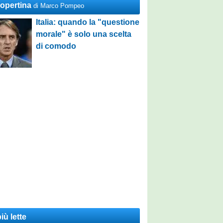
Copertina
di Marco Pompeo
Italia: quando la "questione
morale" è solo una scelta
di comodo
iù lette