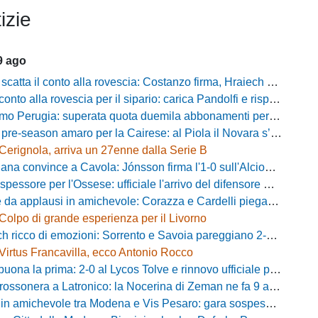
izie
9 ago
 il conto alla rovescia: Costanzo firma, Hraiech vicino e nel pomeriggio c'è l'amichevole
 alla rovescia per il sipario: carica Pandolfi e risposta da record degli abbonati
Perugia: superata quota duemila abbonamenti per il prossimo campionato
-season amaro per la Cairese: al Piola il Novara s’impone 2-0 con super Valdesi
Cerignola, arriva un 27enne dalla Serie B
a convince a Cavola: Jónsson firma l'1-0 sull'Alcione Milano
essore per l'Ossese: ufficiale l'arrivo del difensore Riccardo Idda
 applausi in amichevole: Corazza e Cardelli piegano lo Scandicci per 1-0
Colpo di grande esperienza per il Livorno
ricco di emozioni: Sorrento e Savoia pareggiano 2-2 in amichevole
Virtus Francavilla, ecco Antonio Rocco
uona la prima: 2-0 al Lycos Tolve e rinnovo ufficiale per Llanos
sonera a Latronico: la Nocerina di Zeman ne fa 9 all'Atletico Agromonte
chevole tra Modena e Vis Pesaro: gara sospesa per il grave infortunio di Sersanti