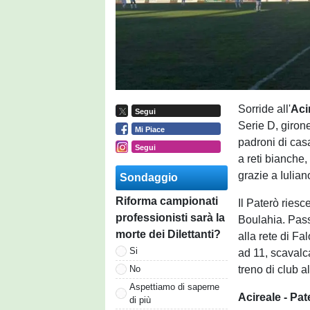
Sorride all'
Aci
Segui
Serie D, girone
Mi Piace
padroni di cas
Segui
a reti bianche,
grazie a Iulian
Sondaggio
Riforma campionati
Il Paterò riesc
professionisti sarà la
Boulahia. Passa
morte dei Dilettanti?
alla rete di Fa
Si
ad 11, scavalc
treno di club 
No
Aspettiamo di saperne
Acireale - Pat
di più