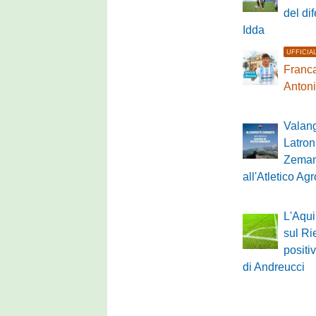
del di
Idda
UFFICIA
Franca
Anton
Valan
Latron
Zeman
all'Atletico A
L'Aqui
sul Rie
positi
di Andreucci