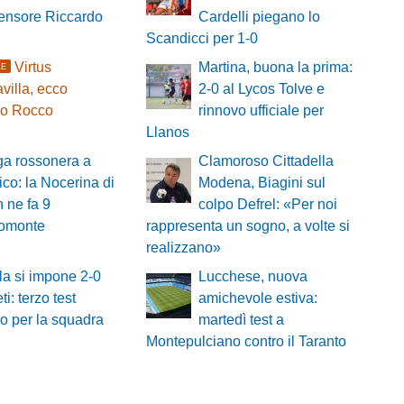
fensore Riccardo
Cardelli piegano lo
Scandicci per 1-0
Virtus
Martina, buona la prima:
LE
villa, ecco
2-0 al Lycos Tolve e
io Rocco
rinnovo ufficiale per
Llanos
ga rossonera a
Clamoroso Cittadella
ico: la Nocerina di
Modena, Biagini sul
 ne fa 9
colpo Defrel: «Per noi
gromonte
rappresenta un sogno, a volte si
realizzano»
la si impone 2-0
Lucchese, nuova
ti: terzo test
amichevole estiva:
vo per la squadra
martedì test a
Montepulciano contro il Taranto