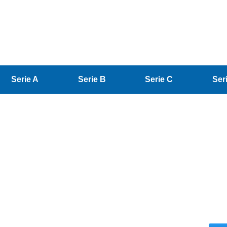
Serie A
Serie B
Serie C
Ser