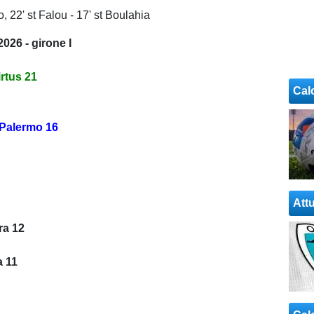
ano, 22' st Falou - 17' st Boulahia
026 - girone I
irtus 21
Cal
 Palermo 16
Attu
ra 12
a 11