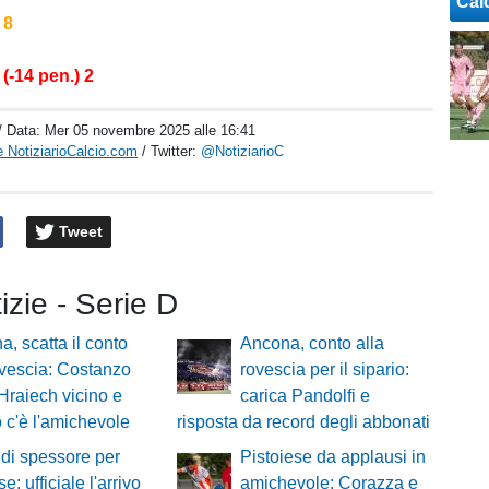
Cal
 8
-14 pen.) 2
/ Data:
Mer 05 novembre 2025 alle 16:41
 NotiziarioCalcio.com
/ Twitter:
@NotiziarioC
Tweet
tizie - Serie D
a, scatta il conto
Ancona, conto alla
ovescia: Costanzo
rovescia per il sipario:
 Hraiech vicino e
carica Pandolfi e
 c'è l'amichevole
risposta da record degli abbonati
di spessore per
Pistoiese da applausi in
e: ufficiale l'arrivo
amichevole: Corazza e