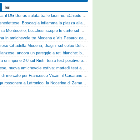
Ieri
Perugia, il DG Borras saluta tra le lacrime: «Chiedo scusa a tifosi e famiglia, Faroni ha perso tantissimi soldi»
Sambenedettese, Boscaglia infiamma la piazza alla presentazione: «Senza di voi non saremmo nulla, vi promettiamo lavoro e maglia sudata»
Guidonia Montecelio, Lucchesi scopre le carte sul mercato: «Siamo contenti del lavoro fatto, puntiamo dritti ai playoff»
Dramma in amichevole tra Modena e Vis Pesaro: gara sospesa per il grave infortunio di Sersanti
Clamoroso Cittadella Modena, Biagini sul colpo Defrel: «Per noi rappresenta un sogno, a volte si realizzano»
Castellanzese, ancora un pareggio a reti bianche: buone risposte per Bolzoni col Club Milano
L'Aquila si impone 2-0 sul Rieti: terzo test positivo per la squadra di Andreucci
Lucchese, nuova amichevole estiva: martedì test a Montepulciano contro il Taranto
Sirene di mercato per Francesco Vicari: il Casarano piomba sul difensore del Bari
Valanga rossonera a Latronico: la Nocerina di Zeman ne fa 9 all'Atletico Agromonte