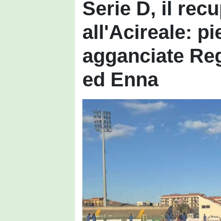
Serie D, il rec
all'Acireale: p
agganciate Re
ed Enna