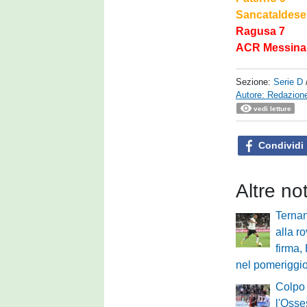
Sancataldese
Ragusa 7
ACR Messina (
Sezione:
Serie D
Autore: Redazione
vedi letture
Condividi
Altre no
Ternan
alla r
firma,
nel pomeriggio
Colpo 
l'Osses