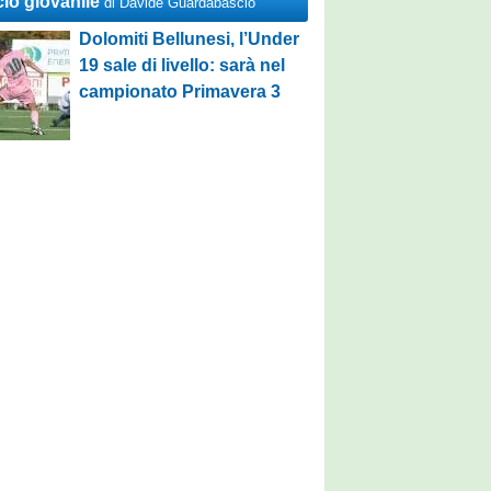
cio giovanile
di Davide Guardabascio
Dolomiti Bellunesi, l’Under
19 sale di livello: sarà nel
campionato Primavera 3