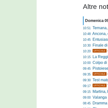
Altre not
Domenica 0
Ternana, scatta
10:51
Ancona, conto
10:48
Entusiasmo 
10:45
Finale di pre
10:30
10:20
UFFICIALE
La Reggian
10:15
Colpo di sp
10:00
Pistoiese da
09:45
09:35
UFFICIALE
Test match 
09:30
09:17
UFFICIALE
Martina, b
09:15
Valanga ros
09:00
Dramma in ami
08:45