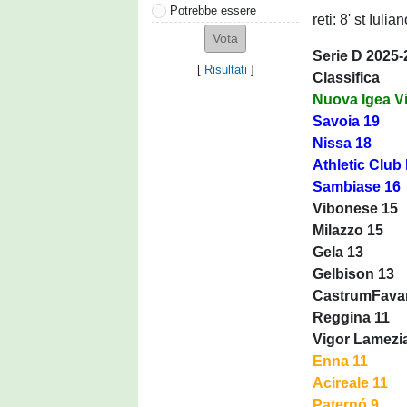
Potrebbe essere
reti: 8' st Iuli
Serie D 2025-2
[
Risultati
]
Classifica
Nuova Igea V
Savoia 19
Nissa 18
Athletic Club
Sambiase 16
Vibonese 15
Milazzo 15
Gela 13
Gelbison 13
CastrumFava
Reggina 11
Vigor Lamezi
Enna 11
Acireale 11
Paternó 9