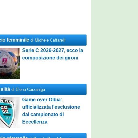
cio femminile
di Michele Caffarelli
Serie C 2026-2027, ecco la
composizione dei gironi
alità
di Elena Carzaniga
Game over Olbia:
ufficializzata l'esclusione
dal campionato di
Eccellenza