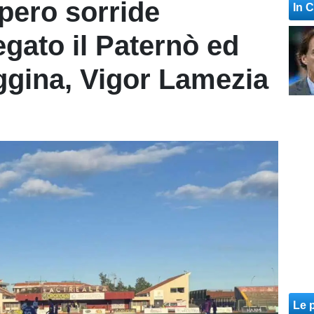
upero sorride
In 
iegato il Paternò ed
ggina, Vigor Lamezia
Le p