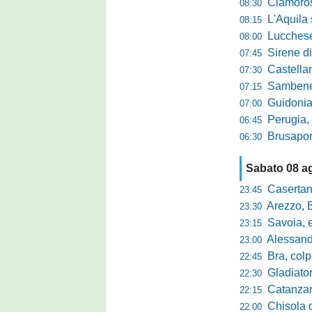
Clamoroso Citta
08:30
L'Aquila si
08:15
Lucchese, n
08:00
Sirene di m
07:45
Castellanzese
07:30
Sambenedettese, Bos
07:15
Guidonia Montecel
07:00
Perugia, il DG B
06:45
Brusaporto,
06:30
Sabato 08 a
Casertana,
23:45
Arezzo, Bucchi la
23:30
Savoia, eme
23:15
Alessandr
23:00
Bra, colpo
22:45
Gladiator,
22:30
Catanzaro-
22:15
Chisola da 
22:00