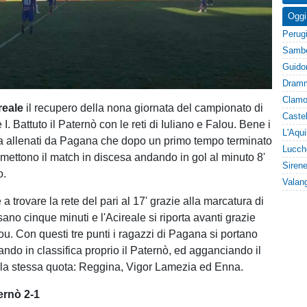
Oggi
reale
il recupero della nona giornata del campionato di
 I. Battuto il Paternò con le reti di Iuliano e Falou. Bene i
a allenati da Pagana che dopo un primo tempo terminato
 mettono il match in discesa andando in gol al minuto 8'
o.
e a trovare la rete del pari al 17' grazie alla marcatura di
no cinque minuti e l'Acireale si riporta avanti grazie
lou. Con questi tre punti i ragazzi di Pagana si portano
ando in classifica proprio il Paternò, ed agganciando il
alla stessa quota: Reggina, Vigor Lamezia ed Enna.
ernò 2-1