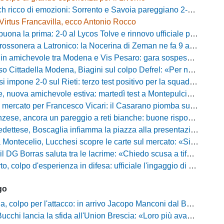
ricco di emozioni: Sorrento e Savoia pareggiano 2-2 in amichevole
Virtus Francavilla, ecco Antonio Rocco
uona la prima: 2-0 al Lycos Tolve e rinnovo ufficiale per Llanos
sonera a Latronico: la Nocerina di Zeman ne fa 9 all'Atletico Agromonte
chevole tra Modena e Vis Pesaro: gara sospesa per il grave infortunio di Sersanti
della Modena, Biagini sul colpo Defrel: «Per noi rappresenta un sogno, a volte si realizzano»
 impone 2-0 sul Rieti: terzo test positivo per la squadra di Andreucci
uova amichevole estiva: martedì test a Montepulciano contro il Taranto
ercato per Francesco Vicari: il Casarano piomba sul difensore del Bari
, ancora un pareggio a reti bianche: buone risposte per Bolzoni col Club Milano
caglia infiamma la piazza alla presentazione: «Senza di voi non saremmo nulla, vi promettiamo lavoro e maglia sudata»
io, Lucchesi scopre le carte sul mercato: «Siamo contenti del lavoro fatto, puntiamo dritti ai playoff»
orras saluta tra le lacrime: «Chiedo scusa a tifosi e famiglia, Faroni ha perso tantissimi soldi»
 colpo d'esperienza in difesa: ufficiale l'ingaggio di Manuel Daffara
go
 colpo per l'attacco: in arrivo Jacopo Manconi dal Benevento
ncia la sfida all'Union Brescia: «Loro più avanti di noi, ma vogliamo dimostrare di essere competitivi»