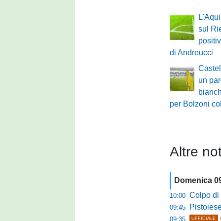
L'Aqui
sul Rie
positi
di Andreucci
Castel
un par
bianch
per Bolzoni co
Altre not
Domenica 0
Colpo di sp
10:00
Pistoiese da
09:45
09:35
UFFICIALE