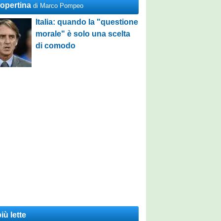
Copertina
di Marco Pompeo
Italia: quando la "questione
morale" è solo una scelta
di comodo
iù lette