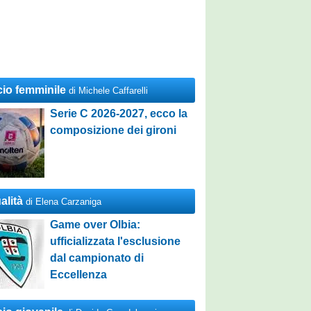
cio femminile
di Michele Caffarelli
Serie C 2026-2027, ecco la
composizione dei gironi
alità
di Elena Carzaniga
Game over Olbia:
ufficializzata l'esclusione
dal campionato di
Eccellenza