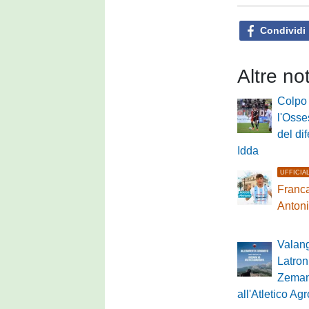
Condividi
Altre no
Colpo 
l'Osses
del di
Idda
UFFICIA
Franca
Anton
Valan
Latron
Zeman
all'Atletico A