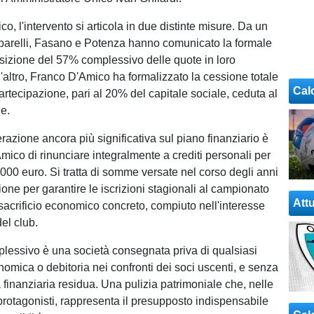
co, l'intervento si articola in due distinte misure. Da un
arparelli, Fasano e Potenza hanno comunicato la formale
izione del 57% complessivo delle quote in loro
'altro, Franco D'Amico ha formalizzato la cessione totale
Cal
artecipazione, pari al 20% del capitale sociale, ceduta al
e.
razione ancora più significativa sul piano finanziario è
Amico di rinunciare integralmente a crediti personali per
.000 euro. Si tratta di somme versate nel corso degli anni
zione per garantire le iscrizioni stagionali al campionato
Attu
 sacrificio economico concreto, compiuto nell'interesse
del club.
mplessivo è una società consegnata priva di qualsiasi
mica o debitoria nei confronti dei soci uscenti, e senza
 finanziaria residua. Una pulizia patrimoniale che, nelle
 protagonisti, rappresenta il presupposto indispensabile