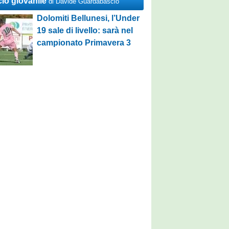
cio giovanile
di Davide Guardabascio
Dolomiti Bellunesi, l’Under
19 sale di livello: sarà nel
campionato Primavera 3