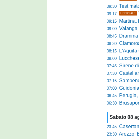
Test match 
09:30
09:17
UFFICIALE
Martina, b
09:15
Valanga ros
09:00
Dramma in ami
08:45
Clamoroso Citta
08:30
L'Aquila si
08:15
Lucchese, n
08:00
Sirene di m
07:45
Castellanzese
07:30
Sambenedettese, Bos
07:15
Guidonia Montecel
07:00
Perugia, il DG B
06:45
Brusaporto,
06:30
Sabato 08 a
Casertana,
23:45
Arezzo, Bucchi la
23:30