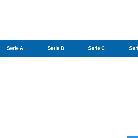
Serie A
Serie B
Serie C
Ser