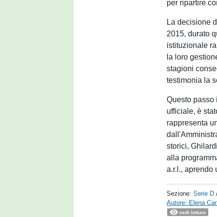
per ripartire co
La decisione d
2015, durato q
istituzionale r
la loro gestion
stagioni conse
testimonia la s
Questo passo i
ufficiale, è st
rappresenta un
dall'Amministr
storici, Ghilar
alla programma
a.r.l., aprendo
Sezione:
Serie D
Autore: Elena Ca
vedi letture