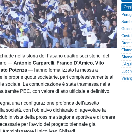
Oggi
hiude nella storia del Fasano quattro soci storici del
urro —
Antonio Carparelli
,
Franco D'Amico
,
Vito
ato
Potenza
— hanno formalizzato la messa a
elle proprie quote societarie, pari complessivamente al
le sociale. La comunicazione è stata trasmessa nella
a tramite PEC, con valore di atto ufficiale e definitivo.
egna una riconfigurazione profonda dell'assetto
lla società, con l'obiettivo dichiarato di agevolare la
club in vista della prossima stagione sportiva e di creare
ecessarie per l'avvio del progetto triennale già
l'Amministratore Unico Ivan Ghilardi.