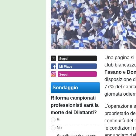
Una pagina si c
Segui
club biancazz
Mi Piace
Fasano
e
Don
Segui
disposizione d
77% del capita
Sondaggio
giornata odiern
Riforma campionati
professionisti sarà la
L'operazione s
morte dei Dilettanti?
proprietario de
Si
continuità del 
le condizioni n
No
annunciato dal
Aspettiamo di saperne