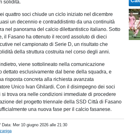
Cal
n solidità.
ei quattro soci chiude un ciclo iniziato nel dicembre
uasi un decennio e contraddistinto da una continuità
ara nel panorama del calcio dilettantistico italiano. Sotto
e, il Fasano ha ottenuto il record assoluto di dieci
cutive nel campionato di Serie D, un risultato che
olidità della struttura costruita nel corso degli anni.
ndietro, viene sottolineato nella comunicazione
ato dettato esclusivamente dal bene della squadra, e
a risposta concreta alla richiesta avanzata
atore Unico Ivan Ghilardi. Con il disimpegno dei soci
di si trova ora nelle condizioni immediate di procedere
zione del progetto triennale della SSD Città di Fasano
 ufficialmente una nuova fase per il calcio fasanese.
/ Data:
Mer 10 giugno 2026 alle 21:30
rzaniga