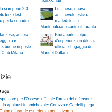
realizzano»
la si impone 2-0
Lucchese, nuova
ti: terzo test
amichevole estiva:
vo per la squadra
martedì test a
Montepulciano contro il Taranto
lanzese, ancora
Brusaporto, colpo
eggio a reti
d'esperienza in difesa:
e: buone risposte
ufficiale l'ingaggio di
l Club Milano
Manuel Daffara
izie
9 ago
essore per l'Ossese: ufficiale l'arrivo del difensore Riccardo Idda
 applausi in amichevole: Corazza e Cardelli piegano lo Scandicci per 1-0
Colpo di grande esperienza per il Livorno