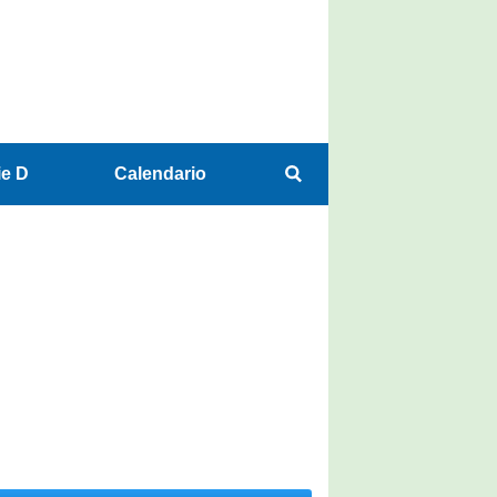
ie D
Calendario