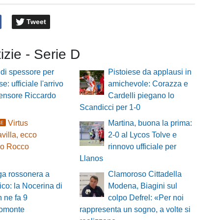
Tweet
tizie - Serie D
di spessore per
Pistoiese da applausi in
e: ufficiale l'arrivo
amichevole: Corazza e
fensore Riccardo
Cardelli piegano lo
Scandicci per 1-0
Virtus
Martina, buona la prima:
LE
villa, ecco
2-0 al Lycos Tolve e
io Rocco
rinnovo ufficiale per
Llanos
ga rossonera a
Clamoroso Cittadella
ico: la Nocerina di
Modena, Biagini sul
 ne fa 9
colpo Defrel: «Per noi
gromonte
rappresenta un sogno, a volte si