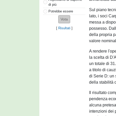
di più
Sul piano tecni
Potrebbe essere
lato, i soci C
messa a dispos
possesso. Dall
[
Risultati
]
della propria p
valore nominal
A rendere l'ope
la scelta di D'
un totale di 31
a titolo di cau
di Serie D: un
della stabilità 
Il risultato co
pendenza econo
alcuna pretesa
intenzioni dei