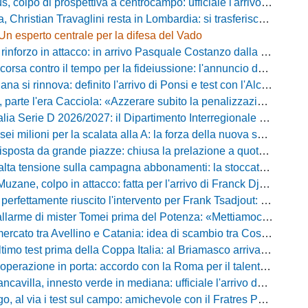
 colpo di prospettiva a centrocampo: ufficiale l'arrivo di Bilal Khamlich
 Christian Travaglini resta in Lombardia: si trasferisce in Serie D
Un esperto centrale per la difesa del Vado
inforzo in attacco: in arrivo Pasquale Costanzo dalla Paganese
contro il tempo per la fideiussione: l'annuncio della società e le ragioni dello slittamento
a si rinnova: definito l'arrivo di Ponsi e test con l'Alcione
rte l'era Cacciola: «Azzerare subito la penalizzazione, saremo camaleontici»
rie D 2026/2027: il Dipartimento Interregionale corregge il tabellone, ecco i nuovi abbinamenti
lioni per la scalata alla A: la forza della nuova societa e il progetto di Alessandro Gaucci
posta da grande piazze: chiusa la prelazione a quota 5.164 abbonamenti
 tensione sulla campagna abbonamenti: la stoccata della Curva Nord alla società
uzane, colpo in attacco: fatta per l'arrivo di Franck Djoulou
fettamente riuscito l'intervento per Frank Tsadjout: il comunicato del club
i mister Tomei prima del Potenza: «Mettiamoci l'elmetto, l'obiettivo è la salvezza e non dobbiamo vendere fumo!»
to tra Avellino e Catania: idea di scambio tra Cosimo Patierno e Kaleb Jimenez
test prima della Coppa Italia: al Briamasco arriva il triangolare con Südtirol e Campodarsego
perazione in porta: accordo con la Roma per il talento Zelezny
illa, innesto verde in mediana: ufficiale l'arrivo del classe 2008 Gianluca Ajello
 via i test sul campo: amichevole con il Fratres Perignano e sguardo al nuovo girone E