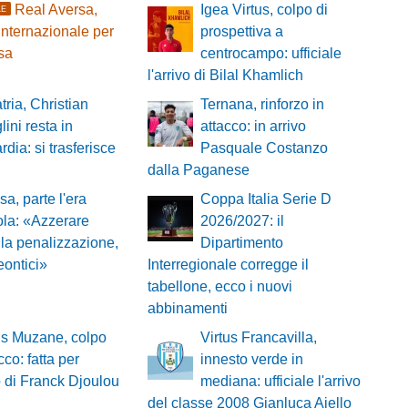
Real Aversa,
Igea Virtus, colpo di
LE
internazionale per
prospettiva a
esa
centrocampo: ufficiale
l'arrivo di Bilal Khamlich
tria, Christian
Ternana, rinforzo in
lini resta in
attacco: in arrivo
dia: si trasferisce
Pasquale Costanzo
dalla Paganese
sa, parte l'era
Coppa Italia Serie D
la: «Azzerare
2026/2027: il
 la penalizzazione,
Dipartimento
ontici»
Interregionale corregge il
tabellone, ecco i nuovi
abbinamenti
ns Muzane, colpo
Virtus Francavilla,
cco: fatta per
innesto verde in
vo di Franck Djoulou
mediana: ufficiale l'arrivo
del classe 2008 Gianluca Ajello