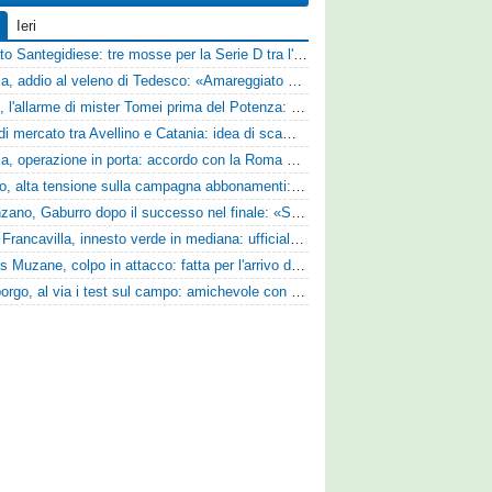
Ieri
Mercato Santegidiese: tre mosse per la Serie D tra l'ingaggio di Diakhate e due rinnovi chiave
Perugia, addio al veleno di Tedesco: «Amareggiato dalle parole di Alessandro Gaucci, mi hanno ferito umanamente»
Ascoli, l'allarme di mister Tomei prima del Potenza: «Mettiamoci l'elmetto, l'obiettivo è la salvezza e non dobbiamo vendere fumo!»
Asse di mercato tra Avellino e Catania: idea di scambio tra Cosimo Patierno e Kaleb Jimenez
Perugia, operazione in porta: accordo con la Roma per il talento Zelezny
Livorno, alta tensione sulla campagna abbonamenti: la stoccata della Curva Nord alla società
Desenzano, Gaburro dopo il successo nel finale: «Sapevamo che avremmo sofferto, ma si è vista la voglia di vincere»
Virtus Francavilla, innesto verde in mediana: ufficiale l'arrivo del classe 2008 Gianluca Ajello
Cjarlins Muzane, colpo in attacco: fatta per l'arrivo di Franck Djoulou
Ghiviborgo, al via i test sul campo: amichevole con il Fratres Perignano e sguardo al nuovo girone E