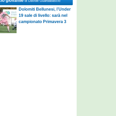
cio giovanile
di Davide Guardabascio
Dolomiti Bellunesi, l’Under
19 sale di livello: sarà nel
campionato Primavera 3