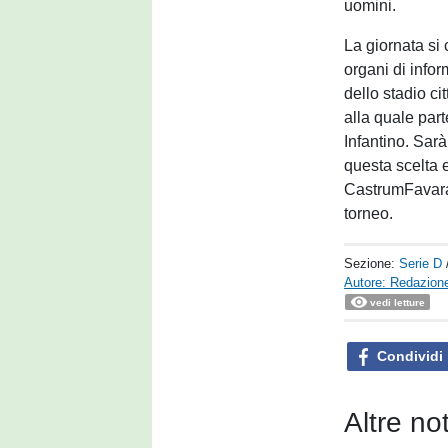
uomini.
La giornata si
organi di info
dello stadio ci
alla quale part
Infantino. Sar
questa scelta e
CastrumFavara,
torneo.
Sezione:
Serie D
Autore: Redazione
vedi letture
Condividi
Altre no