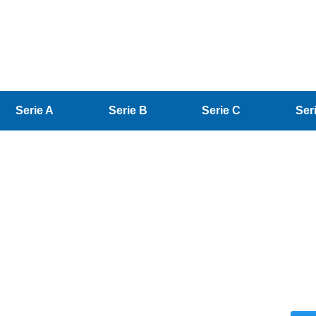
Serie A
Serie B
Serie C
Ser