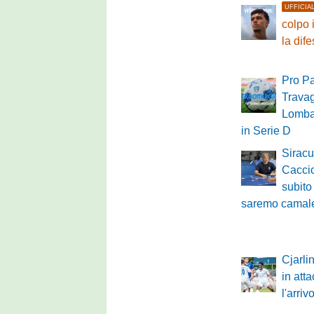
UFFICIA
colpo 
la dif
Pro Pa
Travag
Lombar
in Serie D
Siracu
Caccio
subito
saremo camale
Cjarli
in atta
l'arri