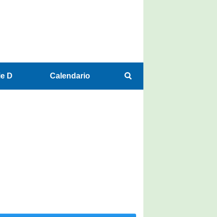
ie D
Calendario