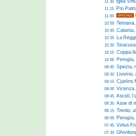
Igea Virtus,
11:30
Pro Patria,
11:15
11:00
UFFICIALE
Ternana, r
10:50
Catania, corsa 
10:45
La Reggian
10:35
Siracusa, pa
10:30
Coppa Italia Se
10:15
Perugia, sei mi
10:00
Spezia, ris
09:45
Livorno, alta
09:30
Cjarlins M
09:15
Vicenza, per
09:00
Ascoli, l'allarme d
08:45
Asse di merca
08:30
Trento, ultimo 
08:15
Perugia, o
08:00
Virtus Francav
07:45
Ghiviborgo, al
07:30