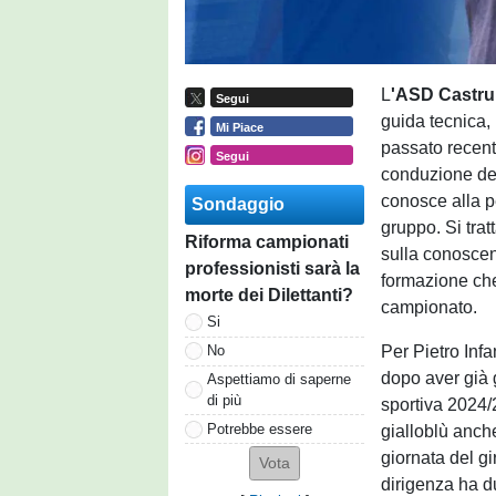
L
'ASD
Castru
Segui
guida tecnica,
Mi Piace
passato recente
Segui
conduzione de
conosce alla p
Sondaggio
gruppo. Si tra
Riforma campionati
sulla conoscenz
professionisti sarà la
formazione che
morte dei Dilettanti?
campionato.
Si
Per Pietro Infa
No
dopo aver già 
Aspettiamo di saperne
di più
sportiva 2024/2
Potrebbe essere
gialloblù anche
giornata del gi
dirigenza ha 