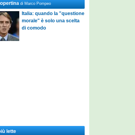
Copertina
di Marco Pompeo
Italia: quando la "questione
morale" è solo una scelta
di comodo
iù lette