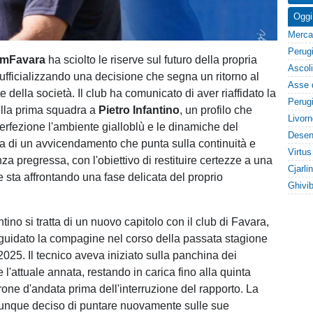
Oggi
mFavara
ha sciolto le riserve sul futuro della propria
 ufficializzando una decisione che segna un ritorno al
 della società. Il club ha comunicato di aver riaffidato la
lla prima squadra a
Pietro Infantino
, un profilo che
erfezione l'ambiente gialloblù e le dinamiche del
tta di un avvicendamento che punta sulla continuità e
a pregressa, con l'obiettivo di restituire certezze a una
 sta affrontando una fase delicata del proprio
ntino si tratta di un nuovo capitolo con il club di Favara,
guidato la compagine nel corso della passata stagione
025. Il tecnico aveva iniziato sulla panchina dei
 l'attuale annata, restando in carica fino alla quinta
rone d'andata prima dell'interruzione del rapporto. La
dunque deciso di puntare nuovamente sulle sue