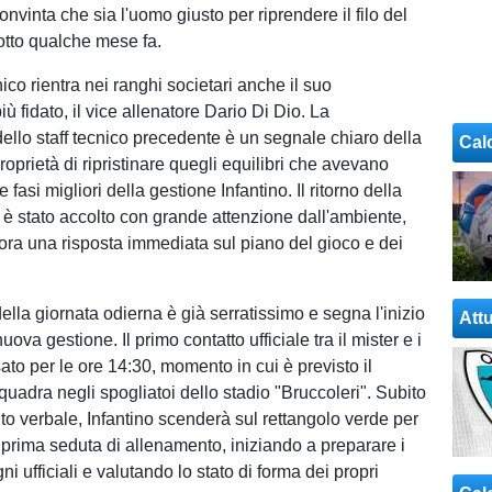
vinta che sia l'uomo giusto per riprendere il filo del
rotto qualche mese fa.
ico rientra nei ranghi societari anche il suo
iù fidato, il vice allenatore Dario Di Dio. La
dello staff tecnico precedente è un segnale chiaro della
Cal
roprietà di ripristinare quegli equilibri che avevano
e fasi migliori della gestione Infantino. Il ritorno della
 è stato accolto con grande attenzione dall'ambiente,
 ora una risposta immediata sul piano del gioco e dei
lla giornata odierna è già serratissimo e segna l'inizio
Attu
nuova gestione. Il primo contatto ufficiale tra il mister e i
ssato per le ore 14:30, momento in cui è previsto il
quadra negli spogliatoi dello stadio "Bruccoleri". Subito
nto verbale, Infantino scenderà sul rettangolo verde per
a prima seduta di allenamento, iniziando a preparare i
i ufficiali e valutando lo stato di forma dei propri