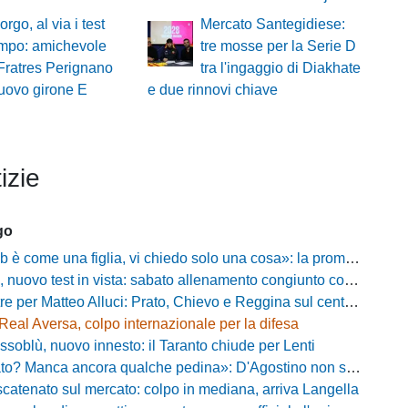
rgo, al via i test
Mercato Santegidiese:
ampo: amichevole
tre mosse per la Serie D
 Fratres Perignano
tra l'ingaggio di Diakhate
uovo girone E
e due rinnovi chiave
izie
go
e una figlia, vi chiedo solo una cosa»: la promessa di Vittorio Massi commuove la piazza
uovo test in vista: sabato allenamento congiunto con il Bisignano
e per Matteo Alluci: Prato, Chievo e Reggina sul centrocampista
Real Aversa, colpo internazionale per la difesa
ssoblù, nuovo innesto: il Taranto chiude per Lenti
? Manca ancora qualche pedina»: D'Agostino non si ferma e punta in alto
catenato sul mercato: colpo in mediana, arriva Langella