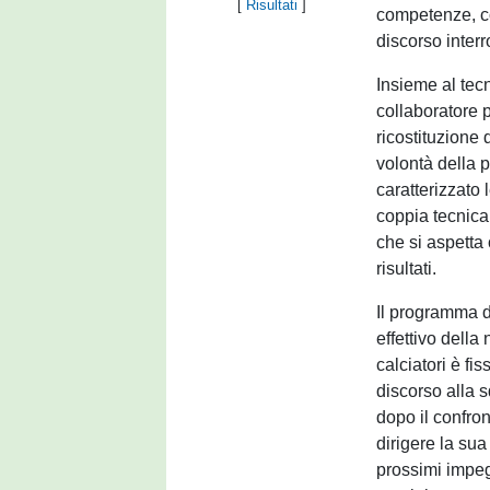
[
Risultati
]
competenze, con
discorso inter
Insieme al tecn
collaboratore p
ricostituzione 
volontà della p
caratterizzato l
coppia tecnica
che si aspetta
risultati.
Il programma de
effettivo della 
calciatori è fi
discorso alla s
dopo il confro
dirigere la su
prossimi impegn