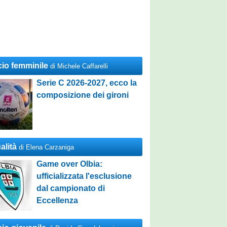
cio femminile
di Michele Caffarelli
Serie C 2026-2027, ecco la
composizione dei gironi
alità
di Elena Carzaniga
Game over Olbia:
ufficializzata l'esclusione
dal campionato di
Eccellenza