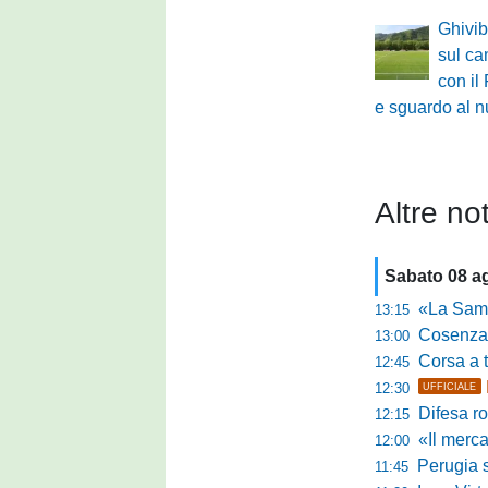
Ghivibo
sul c
con il
e sguardo al n
Altre not
Sabato 08 a
«La Samb è com
13:15
Cosenza, n
13:00
Corsa a tr
12:45
12:30
UFFICIALE
Difesa ro
12:15
«Il mercato
12:00
Perugia s
11:45