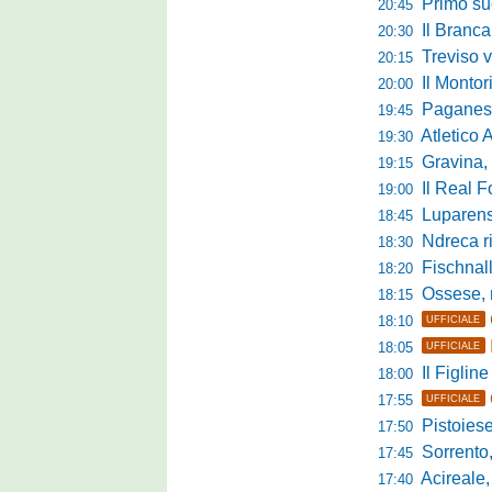
Primo succ
20:45
Il Brancal
20:30
Treviso vittori
20:15
Il Monto
20:00
Paganese di 
19:45
Atletico 
19:30
Gravina, parl
19:15
Il Real For
19:00
Luparense, p
18:45
Ndreca rin
18:30
Fischnaller-R
18:20
Ossese, mister C
18:15
18:10
UFFICIALE
18:05
UFFICIALE
Il Figline
18:00
17:55
UFFICIALE
Pistoiese in 
17:50
Sorrento, 
17:45
Acireale,
17:40