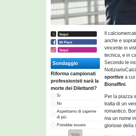
Il calciomercat
Segui
anche e sopratt
Mi Piace
vincente in vi
Segui
tecnica, e in 
Secondo le ind
Sondaggio
NotiziarioCalci
Riforma campionati
sportivo
a cui 
professionisti sarà la
Bonaffini
.
morte dei Dilettanti?
Si
Per la piazza s
tratta di un v
No
romantico. Bona
Aspettiamo di saperne
di più
ma un nome ind
Potrebbe essere
gloriose della 