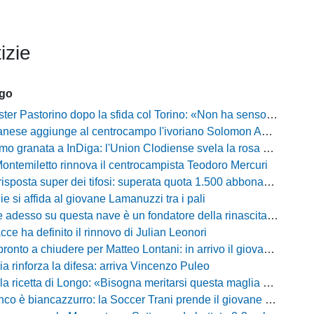
izie
ago
Pastorino dopo la sfida col Torino: «Non ha senso chiudersi e fare le barricate»
ese aggiunge al centrocampo l'ivoriano Solomon Andrews Manu
granata a InDiga: l'Union Clodiense svela la rosa per la nuova annata
Montemiletto rinnova il centrocampista Teodoro Mercuri
risposta super dei tifosi: superata quota 1.500 abbonamenti
lie si affida al giovane Lamanuzzi tra i pali
sso su questa nave è un fondatore della rinascita»: Davis carica l'ambiente Messina
acce ha definito il rinnovo di Julian Leonori
o a chiudere per Matteo Lontani: in arrivo il giovane talento dello Spezia
ia rinforza la difesa: arriva Vincenzo Puleo
ricetta di Longo: «Bisogna meritarsi questa maglia ogni singolo giorno»
 biancazzurro: la Soccer Trani prende il giovane attaccante ex Monopoli