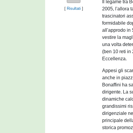
Il legame tra B
2005, l'allora
[
Risultati
]
trascinatori a
formidabile dop
all'approdo in
vestire la mag
una volta deter
(ben 10 reti in
Eccellenza.
Appesi gli sca
anche in piazz
Bonaffini ha sa
dirigente. La 
dinamiche calci
grandissimi ris
dirigenziale ne
principale del
storica promoz