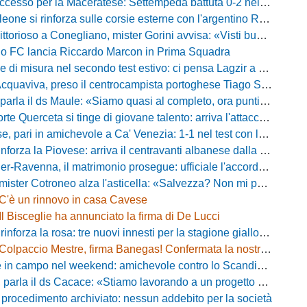
esso per la Maceratese: Settempeda battuta 0-2 nella ripresa
eone si rinforza sulle corsie esterne con l'argentino Rotela
oso a Conegliano, mister Gorini avvisa: «Visti buoni spunti, ma c'è ancora tanto da lavorare»
rio FC lancia Riccardo Marcon in Prima Squadra
misura nel secondo test estivo: ci pensa Lagzir a piegare l'Equipe Campania
Acquaviva, preso il centrocampista portoghese Tiago Santos
a il ds Maule: «Siamo quasi al completo, ora puntiamo sugli esterni d'attacco»
te Querceta si tinge di giovane talento: arriva l'attaccante Lucchesi
ari in amichevole a Ca' Venezia: 1-1 nel test con la Primavera lagunare
forza la Piovese: arriva il centravanti albanese dalla serie D
avenna, il matrimonio prosegue: ufficiale l'accordo quinquennale per l'attacco
otroneo alza l'asticella: «Salvezza? Non mi pongo limiti, voglio vincere più partite possibile»
C'è un rinnovo in casa Cavese
Il Bisceglie ha annunciato la firma di De Lucci
 rinforza la rosa: tre nuovi innesti per la stagione gialloblù
Colpaccio Mestre, firma Banegas! Confermata la nostra anteprima
campo nel weekend: amichevole contro lo Scandicci allo stadio Strulli di Monsummano
parla il ds Cacace: «Stiamo lavorando a un progetto ambizioso»
 procedimento archiviato: nessun addebito per la società