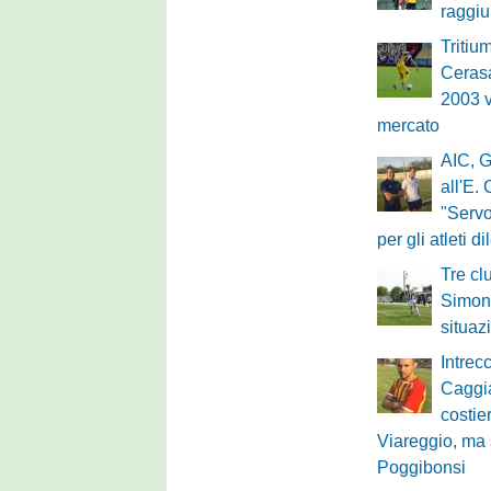
raggi
Tritium
Cerasa
2003 v
mercato
AIC, G
all'E.
"Servo
per gli atleti di
Tre cl
Simone
situaz
Intrec
Caggi
costie
Viareggio, ma 
Poggibonsi