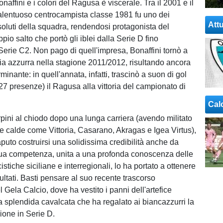
onaffini e i colori del Ragusa è viscerale. Tra il 2001 e il
 talentuoso centrocampista classe 1981 fu uno dei
Attu
ssoluti della squadra, rendendosi protagonista del
pio salto che portò gli iblei dalla Serie D fino
 Serie C2. Non pago di quell'impresa, Bonaffini tornò a
lia azzurra nella stagione 2011/2012, risultando ancora
minante: in quell'annata, infatti, trascinò a suon di gol
 27 presenze) il Ragusa alla vittoria del campionato di
Cal
rpini al chiodo dopo una lunga carriera (avendo militato
e calde come Vittoria, Casarano, Akragas e Igea Virtus),
puto costruirsi una solidissima credibilità anche da
sua competenza, unita a una profonda conoscenza delle
stiche siciliane e interregionali, lo ha portato a ottenere
ultati. Basti pensare al suo recente trascorso
l Gela Calcio, dove ha vestito i panni dell'artefice
la splendida cavalcata che ha regalato ai biancazzurri la
ione in Serie D.