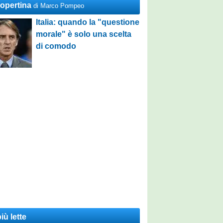
Copertina
di Marco Pompeo
Italia: quando la "questione
morale" è solo una scelta
di comodo
iù lette