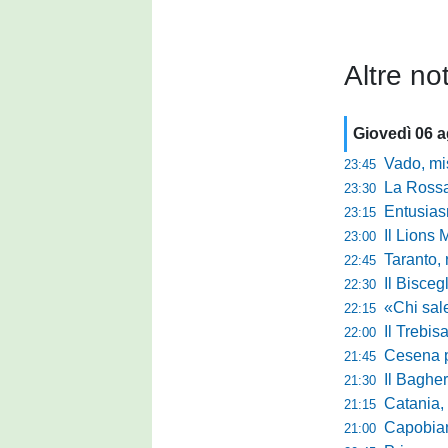
Altre not
Giovedì 06 
Vado, mister 
23:45
La Rossan
23:30
Entusiasmo 
23:15
Il Lions 
23:00
Taranto, 
22:45
Il Bisceg
22:30
«Chi sale ade
22:15
Il Trebis
22:00
Cesena pront
21:45
Il Bagher
21:30
Catania, la 
21:15
Capobianco è
21:00