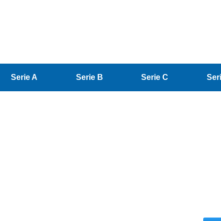
Serie A
Serie B
Serie C
Ser