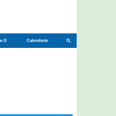
ie D
Calendario