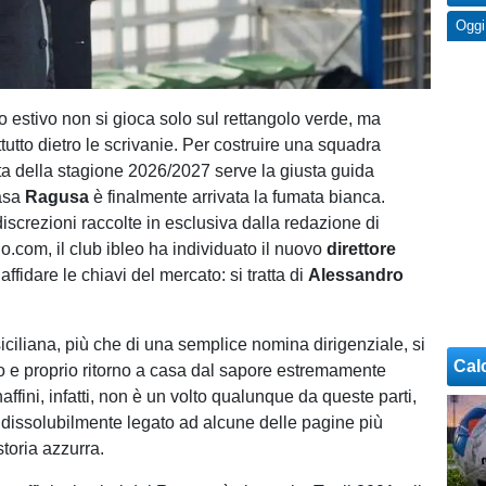
Oggi
o estivo non si gioca solo sul rettangolo verde, ma
utto dietro le scrivanie. Per costruire una squadra
sta della stagione 2026/2027 serve la giusta guida
casa
Ragusa
è finalmente arrivata la fumata bianca.
iscrezioni raccolte in esclusiva dalla redazione di
o.com, il club ibleo ha individuato il nuovo
direttore
affidare le chiavi del mercato: si tratta di
Alessandro
iciliana, più che di una semplice nomina dirigenziale, si
Cal
ero e proprio ritorno a casa dal sapore estremamente
ffini, infatti, non è un volto qualunque da queste parti,
issolubilmente legato ad alcune delle pagine più
storia azzurra.