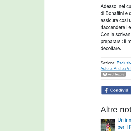
Adesso, nel cuo
di Bonaffini e 
assicura così 
riaccendere l'
Con la scrivani
prepararsi: il 
decollare.
Sezione:
Esclusi
Autore: Andrea Vil
vedi letture
Condividi
Altre no
Un inn
per il