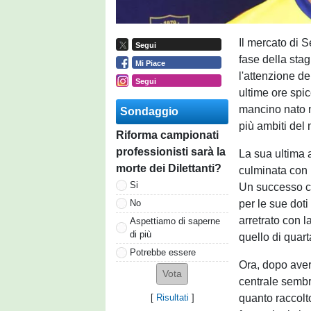
Il mercato di 
Segui
fase della stag
Mi Piace
l'attenzione dei
Segui
ultime ore spi
mancino nato n
Sondaggio
più ambiti del
Riforma campionati
professionisti sarà la
La sua ultima 
morte dei Dilettanti?
culminata con 
Si
Un successo ch
per le sue doti
No
arretrato con 
Aspettiamo di saperne
di più
quello di quart
Potrebbe essere
Ora, dopo aver 
centrale sembr
quanto raccolt
[
Risultati
]