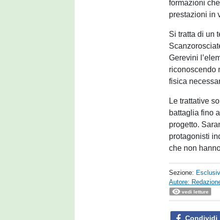
formazioni che
prestazioni in 
Si tratta di un
Scanzorosciate
Gerevini l’elem
riconoscendo n
fisica necessa
Le trattative s
battaglia fino 
progetto. Sara
protagonisti in
che non hanno 
Sezione:
Esclusi
Autore: Redazione
vedi letture
Condividi