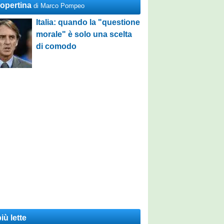
Copertina
di Marco Pompeo
Italia: quando la "questione
morale" è solo una scelta
di comodo
iù lette