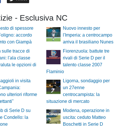
tizie - Esclusiva NC
esto di spessore
Nuovo innesto per
 Foligno: accordo
l'Imperia: a centrocampo
unto con Giampà
arriva il brasiliano Nunes
 sulle tracce di
Fiorenzuola: battute tre
ni: l'ala classe
rivali di Serie D per il
aluta le opzioni di
talento classe 2007
Flaminio
aggioli in visita
Ligorna, sondaggio per
 Campania:
un 27enne
no ulteriori riforme
centrocampista: la
lettanti"
situazione di mercato
ub di Serie D su
Modena, operazione in
 Condello: la
uscita: ceduto Matteo
ione
Boschetti in Serie D