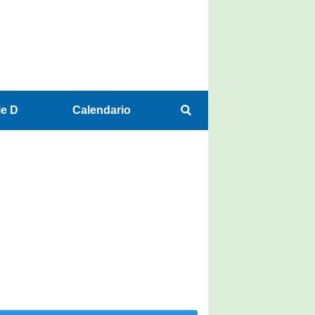
ie D
Calendario