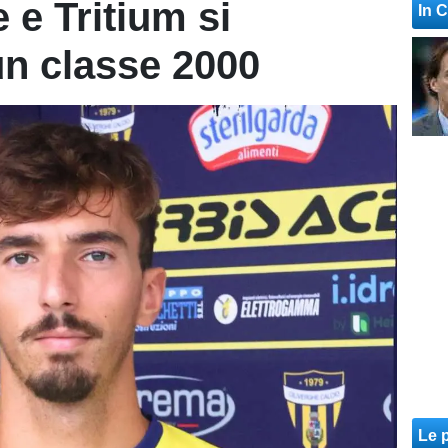
 e Tritium si
In 
n classe 2000
Le p