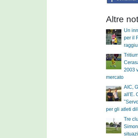
Altre no
Un inn
per il
raggi
Tritium
Cerasa
2003 v
mercato
AIC, G
all'E.
"Servo
per gli atleti di
Tre cl
Simone
situaz