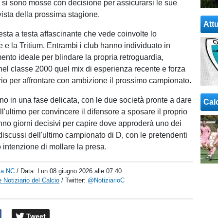
 si sono mosse con decisione per assicurarsi le sue
vista della prossima stagione.
Attu
 testa a testa affascinante che vede coinvolte lo
 e la Tritium. Entrambi i club hanno individuato in
ento ideale per blindare la propria retroguardia,
el classe 2000 quel mix di esperienza recente e forza
rio per affrontare con ambizione il prossimo campionato.
ono in una fase delicata, con le due società pronte a dare
Cal
all'ultimo per convincere il difensore a sposare il proprio
nno giorni decisivi per capire dove approderà uno dei
discussi dell'ultimo campionato di D, con le pretendenti
intenzione di mollare la presa.
va NC
/ Data:
Lun 08 giugno 2026 alle 07:40
 Notiziario del Calcio
/ Twitter:
@NotiziarioC
Tweet