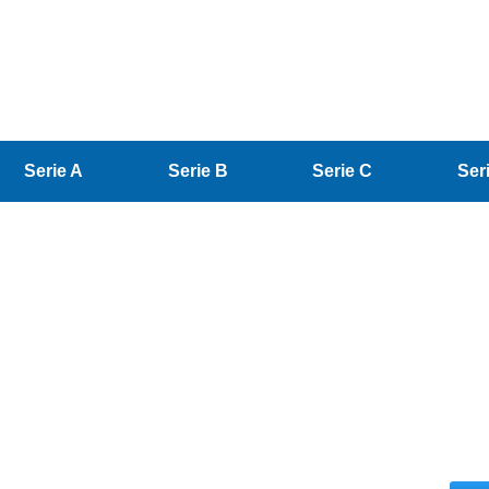
Serie A
Serie B
Serie C
Ser