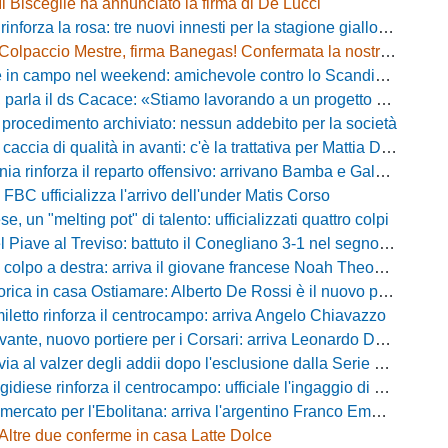
Il Bisceglie ha annunciato la firma di De Lucci
 rinforza la rosa: tre nuovi innesti per la stagione gialloblù
Colpaccio Mestre, firma Banegas! Confermata la nostra anteprima
campo nel weekend: amichevole contro lo Scandicci allo stadio Strulli di Monsummano
parla il ds Cacace: «Stiamo lavorando a un progetto ambizioso»
 procedimento archiviato: nessun addebito per la società
ccia di qualità in avanti: c'è la trattativa per Mattia Della Morte
ia rinforza il reparto offensivo: arrivano Bamba e Galeota
 FBC ufficializza l'arrivo dell'under Matis Corso
, un "melting pot" di talento: ufficializzati quattro colpi
iave al Treviso: battuto il Conegliano 3-1 nel segno di Gerbi e Vita
colpo a destra: arriva il giovane francese Noah Theodore
ca in casa Ostiamare: Alberto De Rossi è il nuovo presidente biancoviola
iletto rinforza il centrocampo: arriva Angelo Chiavazzo
ante, nuovo portiere per i Corsari: arriva Leonardo De Franceschi
 valzer degli addii dopo l'esclusione dalla Serie D: Salzano verso una big campana
iese rinforza il centrocampo: ufficiale l'ingaggio di Luca Scimia
ercato per l'Ebolitana: arriva l'argentino Franco Emmanuel Boló
Altre due conferme in casa Latte Dolce