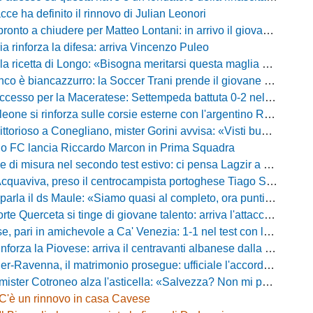
acce ha definito il rinnovo di Julian Leonori
o a chiudere per Matteo Lontani: in arrivo il giovane talento dello Spezia
ia rinforza la difesa: arriva Vincenzo Puleo
ricetta di Longo: «Bisogna meritarsi questa maglia ogni singolo giorno»
 biancazzurro: la Soccer Trani prende il giovane attaccante ex Monopoli
esso per la Maceratese: Settempeda battuta 0-2 nella ripresa
eone si rinforza sulle corsie esterne con l'argentino Rotela
oso a Conegliano, mister Gorini avvisa: «Visti buoni spunti, ma c'è ancora tanto da lavorare»
rio FC lancia Riccardo Marcon in Prima Squadra
misura nel secondo test estivo: ci pensa Lagzir a piegare l'Equipe Campania
Acquaviva, preso il centrocampista portoghese Tiago Santos
a il ds Maule: «Siamo quasi al completo, ora puntiamo sugli esterni d'attacco»
te Querceta si tinge di giovane talento: arriva l'attaccante Lucchesi
ari in amichevole a Ca' Venezia: 1-1 nel test con la Primavera lagunare
forza la Piovese: arriva il centravanti albanese dalla serie D
avenna, il matrimonio prosegue: ufficiale l'accordo quinquennale per l'attacco
otroneo alza l'asticella: «Salvezza? Non mi pongo limiti, voglio vincere più partite possibile»
C'è un rinnovo in casa Cavese