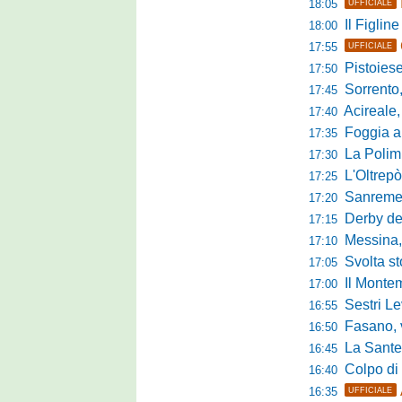
18:05
UFFICIALE
Il Figline
18:00
17:55
UFFICIALE
Pistoiese in 
17:50
Sorrento, 
17:45
Acireale,
17:40
Foggia a ca
17:35
La Polimn
17:30
L'Oltrepò
17:25
Sanremese
17:20
Derby del P
17:15
Messina, 
17:10
Svolta stori
17:05
Il Montem
17:00
Sestri Lev
16:55
Fasano, via al
16:50
La Santegid
16:45
Colpo di m
16:40
16:35
UFFICIALE