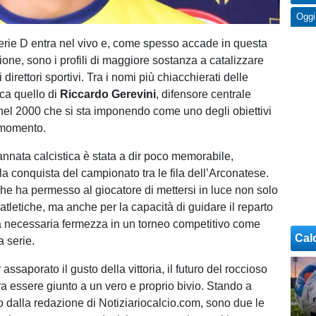
Oggi
Serie D entra nel vivo e, come spesso accade in questa
ione, sono i profili di maggiore sostanza a catalizzare
 direttori sportivi. Tra i nomi più chiacchierati delle
cca quello di
Riccardo Gerevini
, difensore centrale
el 2000 che si sta imponendo come uno degli obiettivi
 momento.
annata calcistica è stata a dir poco memorabile,
la conquista del campionato tra le fila dell’Arconatese.
e ha permesso al giocatore di mettersi in luce non solo
 atletiche, ma anche per la capacità di guidare il reparto
la necessaria fermezza in un torneo competitivo come
Cal
a serie.
assaporato il gusto della vittoria, il futuro del roccioso
a essere giunto a un vero e proprio bivio. Stando a
o dalla redazione di Notiziariocalcio.com, sono due le