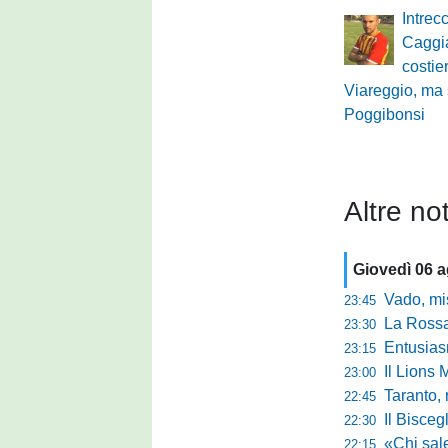
Intrec
Caggi
costie
Viareggio, ma 
Poggibonsi
Altre not
Giovedì 06 
Vado, mister 
23:45
La Rossan
23:30
Entusiasmo 
23:15
Il Lions 
23:00
Taranto, 
22:45
Il Bisceg
22:30
«Chi sale ade
22:15