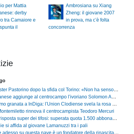
cio per Mattia
Ambrosiana su Xiang
anese: derby
Zheng: il giovane 2007
ro tra Camaiore e
in prova, ma c'è folta
spunta il
concorrenza
izie
ago
Pastorino dopo la sfida col Torino: «Non ha senso chiudersi e fare le barricate»
ese aggiunge al centrocampo l'ivoriano Solomon Andrews Manu
granata a InDiga: l'Union Clodiense svela la rosa per la nuova annata
Montemiletto rinnova il centrocampista Teodoro Mercuri
risposta super dei tifosi: superata quota 1.500 abbonamenti
lie si affida al giovane Lamanuzzi tra i pali
sso su questa nave è un fondatore della rinascita»: Davis carica l'ambiente Messina