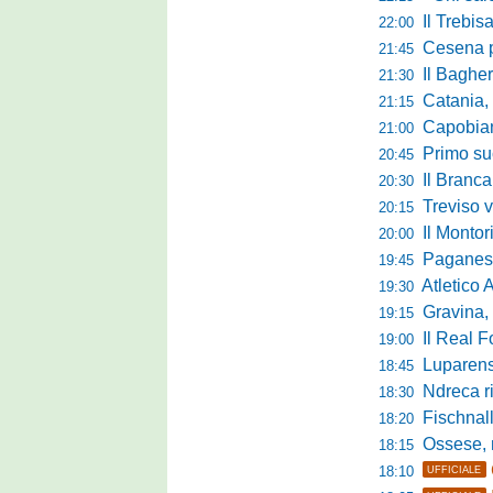
Il Trebis
22:00
Cesena pront
21:45
Il Bagher
21:30
Catania, la 
21:15
Capobianco è
21:00
Primo succ
20:45
Il Brancal
20:30
Treviso vittori
20:15
Il Monto
20:00
Paganese di 
19:45
Atletico 
19:30
Gravina, parl
19:15
Il Real For
19:00
Luparense, p
18:45
Ndreca rin
18:30
Fischnaller-R
18:20
Ossese, mister C
18:15
18:10
UFFICIALE