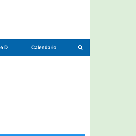
ie D
Calendario