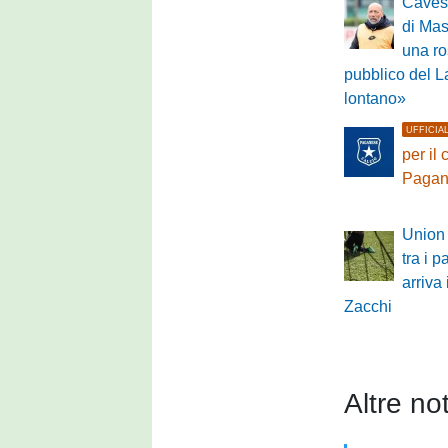
Cavese
di Mas
una ros
pubblico del L
lontano»
UFFICIA
per il
Pagan
Union 
tra i p
arriva 
Zacchi
Altre not