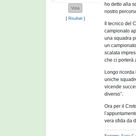
ho detto alla s
nostro percors
[
Risultati
]
Il tecnico del 
campionato app
una squadra pi
un campionato 
scalata impres
che ci porterà 
Longo ricorda i
uniche squadre 
vicende succes
diverso".
Ora per il Crot
l'appuntamento
vera sfida da d
Sezione:
Serie C