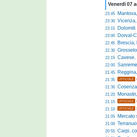
Venerdì 07 
Mantova, parla 
23:45
Vicenza, mister 
23:30
Dolomiti Bellun
23:15
Dorval-Catan
23:00
Brescia, l'a
22:45
Grosseto-Tau A
22:30
Cavese, parlano
22:15
Sanremese s
22:00
Reggina, non
21:45
21:35
UFFICIALE
Cosenza, duris
21:30
Monastir, avan
21:20
21:15
UFFICIALE
21:10
UFFICIALE
Mercato si
21:05
Terranuova Tr
21:00
Carpi, colpo 
20:55