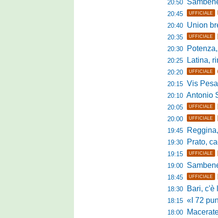
Sambenedett
20:50
20:45
UFFICIALE
Union bresc
20:40
20:35
UFFICIALE
Potenza, mister
20:30
Latina, r
20:25
20:20
UFFICIALE
Vis Pesaro, u
20:15
Antonio Se
20:10
20:05
UFFICIALE
20:00
UFFICIALE
Reggina, pr
19:45
Prato, cao
19:30
19:15
UFFICIALE
Sambenedett
19:00
18:45
UFFICIALE
Bari, c'è l'ac
18:30
«I 72 punti d
18:15
Maceratese, il 
18:00