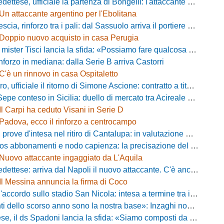
ese, ufficiale la partenza di Bongelli: l'attaccante passa in Serie D
Un attaccante argentino per l'Ebolitana
ia, rinforzo tra i pali: dal Sassuolo arriva il portiere Gioele Zacchi
Doppio nuovo acquisto in casa Perugia
 Tisci lancia la sfida: «Possiamo fare qualcosa di storico e regalarci la trasferta a Genova»
inforzo in mediana: dalla Serie B arriva Castorri
C'è un rinnovo in casa Ospitaletto
fficiale il ritorno di Simone Ascione: contratto a titolo definitivo fino al 2029
pe conteso in Sicilia: duello di mercato tra Acireale e Messina
Il Carpi ha ceduto Visani in Serie D
Padova, ecco il rinforzo a centrocampo
ove d'intesa nel ritiro di Cantalupa: in valutazione Blazevic e Anton
s abbonamenti e nodo capienza: la precisazione del club laniero
Nuovo attaccante ingaggiato da L'Aquila
ese: arriva dal Napoli il nuovo attaccante. C'è anche l'ufficialità
Il Messina annuncia la firma di Coco
cordo sullo stadio San Nicola: intesa a termine tra il Comune e il club di De Laurentiis
ello scorso anno sono la nostra base»: Inzaghi non si nasconde e carica l'ambiente
ds Spadoni lancia la sfida: «Siamo composti da elementi validi con motivazioni altissime»