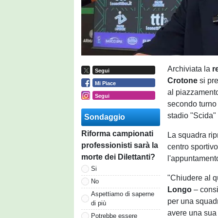
Archiviata la
r
Segui
Crotone
si pr
Mi Piace
al piazzamento
Segui
secondo turno 
stadio "Scida" 
Sondaggio
Riforma campionati
La squadra rip
professionisti sarà la
centro sportivo
morte dei Dilettanti?
l'appuntamento
Si
"Chiudere al q
No
Longo
– consi
Aspettiamo di saperne
per una squadr
di più
avere una sua i
Potrebbe essere