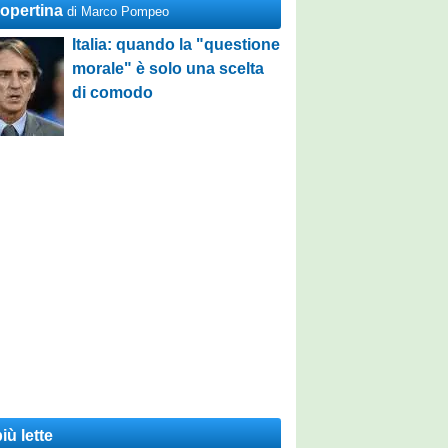
Copertina
di Marco Pompeo
Italia: quando la "questione
morale" è solo una scelta
di comodo
iù lette