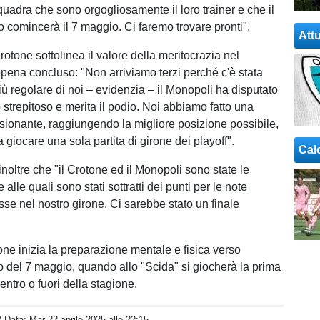
quadra che sono orgogliosamente il loro trainer e che il
o comincerà il 7 maggio. Ci faremo trovare pronti".
Attu
Crotone sottolinea il valore della meritocrazia nel
ena concluso: "Non arriviamo terzi perché c'è stata
ù regolare di noi – evidenzia – il Monopoli ha disputato
strepitoso e merita il podio. Noi abbiamo fatto una
sionante, raggiungendo la migliore posizione possibile,
a giocare una sola partita di girone dei playoff".
Cal
noltre che "il Crotone ed il Monopoli sono state le
alle quali sono stati sottratti dei punti per le note
se nel nostro girone. Ci sarebbe stato un finale
one inizia la preparazione mentale e fisica verso
 del 7 maggio, quando allo "Scida" si giocherà la prima
entro o fuori della stagione.
/ Data:
Mar 22 aprile 2025 alle 22:15