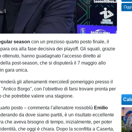
Oggi
egular season
con un prezioso quarto posto finale, il
epara ora alla fase decisiva dei playoff. Gli squali, grazie
 ottenuto, hanno guadagnato l'accesso diretto al
della post-season, che si disputerà il 7 maggio allo
in gara unica.
renderà gli allenamenti mercoledì pomeriggio presso il
 "Antico Borgo", con l'obiettivo di farsi trovare pronta per
 che potrebbe valere una stagione.
Cal
uarto posto – commenta l'allenatore rossoblù
Emilio
derando da dove siamo partiti, è un risultato eccellente
a che aveva bisogno di tempo, inizialmente, per poter
dentità, che oggi è chiara. Dopo la sconfitta a Caserta,