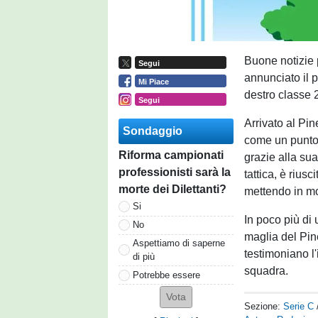
Buone notizie p
Segui
annunciato il 
Mi Piace
destro classe 
Segui
Arrivato al Pin
Sondaggio
come un punto 
Riforma campionati
grazie alla sua
professionisti sarà la
tattica, è riusc
morte dei Dilettanti?
mettendo in mo
Si
In poco più di
No
maglia del Pin
Aspettiamo di saperne
testimoniano l'
di più
squadra.
Potrebbe essere
Sezione:
Serie C