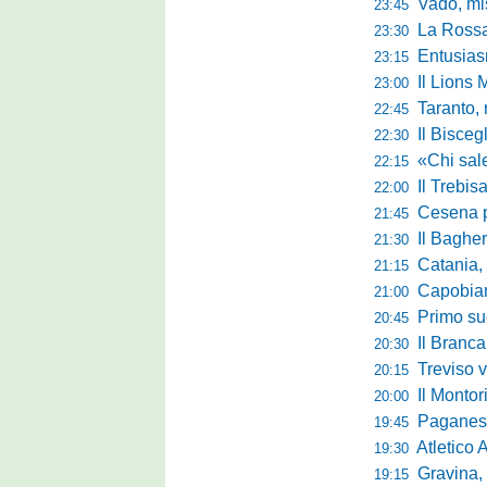
Vado, mister 
23:45
La Rossan
23:30
Entusiasmo 
23:15
Il Lions 
23:00
Taranto, 
22:45
Il Bisceg
22:30
«Chi sale ade
22:15
Il Trebis
22:00
Cesena pront
21:45
Il Bagher
21:30
Catania, la 
21:15
Capobianco è
21:00
Primo succ
20:45
Il Brancal
20:30
Treviso vittori
20:15
Il Monto
20:00
Paganese di 
19:45
Atletico 
19:30
Gravina, parl
19:15