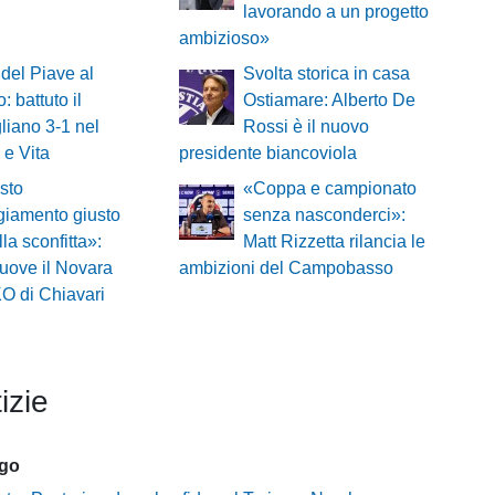
lavorando a un progetto
ambizioso»
del Piave al
Svolta storica in casa
: battuto il
Ostiamare: Alberto De
iano 3-1 nel
Rossi è il nuovo
 e Vita
presidente biancoviola
sto
«Coppa e campionato
ggiamento giusto
senza nasconderci»:
lla sconfitta»:
Matt Rizzetta rilancia le
muove il Novara
ambizioni del Campobasso
KO di Chiavari
izie
ago