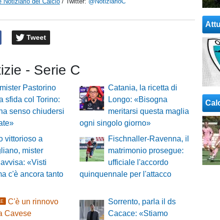
 Notiziario del Calcio
/ Twitter:
@NotiziarioC
Attu
Tweet
tizie - Serie C
mister Pastorino
Catania, la ricetta di
a sfida col Torino:
Longo: «Bisogna
Cal
ha senso chiudersi
meritarsi questa maglia
cate»
ogni singolo giorno»
o vittorioso a
Fischnaller-Ravenna, il
iano, mister
matrimonio prosegue:
 avvisa: «Visti
ufficiale l'accordo
ma c'è ancora tanto
quinquennale per l'attacco
C'è un rinnovo
Sorrento, parla il ds
LE
sa Cavese
Cacace: «Stiamo