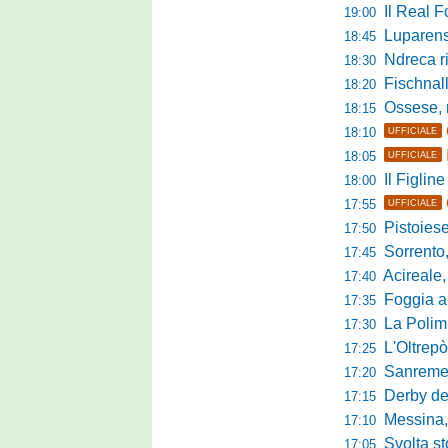
Il Real For
19:00
Luparense, p
18:45
Ndreca rin
18:30
Fischnaller-R
18:20
Ossese, mister C
18:15
18:10
UFFICIALE
18:05
UFFICIALE
Il Figline
18:00
17:55
UFFICIALE
Pistoiese in 
17:50
Sorrento, 
17:45
Acireale,
17:40
Foggia a ca
17:35
La Polimn
17:30
L'Oltrepò
17:25
Sanremese
17:20
Derby del P
17:15
Messina, 
17:10
Svolta stori
17:05