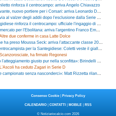
iletto rinforza il centrocampo: arriva Angelo Chiavazzo
ante, nuovo portiere per i Corsari: arriva Leonardo De Franceschi
 valzer degli addii dopo l'esclusione dalla Serie D: Salzano verso una big campana
iese rinforza il centrocampo: ufficiale l'ingaggio di Luca Scimia
ercato per l'Ebolitana: arriva l'argentino Franco Emmanuel Boló
Altre due conferme in casa Latte Dolce
 ha preso Moussa Seck: arriva l'attaccante classe 2006
rocampista per la Santegidiese: Coletti veste il giallorosso
Scanzorosciate, ha firmato Regonesi
ggiamento giusto pur nella sconfitta»: Birindelli promuove il Novara nonostante il KO di Chiavari
L'Ascoli ha ceduto Zagari in Serie D
ionato senza nasconderci»: Matt Rizzetta rilancia le ambizioni del Campobasso
Consenso Cookie
|
Privacy Policy
CALENDARIO
|
CONTATTI
|
MOBILE
|
RSS
© Notiziariocalcio.com 2026