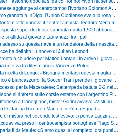
Pastorino dopo la sfida col Torino: «Non ha senso chiudersi e fare le barricate»
ese aggiunge al centrocampo l'ivoriano Solomon Andrews Manu
granata a InDiga: l'Union Clodiense svela la rosa per la nuova annata
Montemiletto rinnova il centrocampista Teodoro Mercuri
risposta super dei tifosi: superata quota 1.500 abbonamenti
lie si affida al giovane Lamanuzzi tra i pali
sso su questa nave è un fondatore della rinascita»: Davis carica l'ambiente Messina
acce ha definito il rinnovo di Julian Leonori
o a chiudere per Matteo Lontani: in arrivo il giovane talento dello Spezia
ia rinforza la difesa: arriva Vincenzo Puleo
ricetta di Longo: «Bisogna meritarsi questa maglia ogni singolo giorno»
 biancazzurro: la Soccer Trani prende il giovane attaccante ex Monopoli
esso per la Maceratese: Settempeda battuta 0-2 nella ripresa
eone si rinforza sulle corsie esterne con l'argentino Rotela
oso a Conegliano, mister Gorini avvisa: «Visti buoni spunti, ma c'è ancora tanto da lavorare»
rio FC lancia Riccardo Marcon in Prima Squadra
misura nel secondo test estivo: ci pensa Lagzir a piegare l'Equipe Campania
Acquaviva, preso il centrocampista portoghese Tiago Santos
a il ds Maule: «Siamo quasi al completo, ora puntiamo sugli esterni d'attacco»