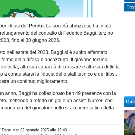
Oggi
er i tifosi del
Pineto
. La società abruzzese ha infatti
prolungamento del contratto di Federico Baggi, terzino
2003, fino al 30 giugno 2026.
eto nell'estate del 2023, Baggi si è subito affermato
fermo della difesa biancazzurra. Il giovane terzino,
 velocità, alla sua capacità di crossare e alla sua duttilità
ito a conquistarsi la fiducia dello staff tecnico e dei tifosi,
stra un continuo miglioramento.
 un anno, Baggi ha collezionato ben 49 presenze con la
eto, mettendo a referto un gol e un assist. Numeri che
Cal
importanza del giocatore nello scacchiere tattico della
/ Data:
Mer 22 gennaio 2025 alle 15:40