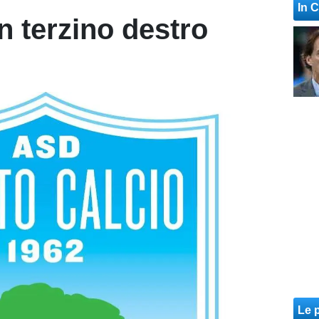
In 
n terzino destro
Le p