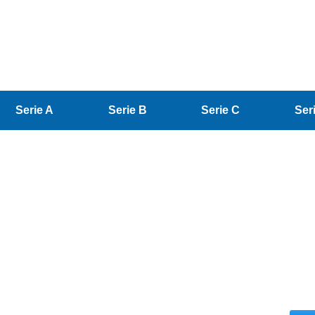
Serie A
Serie B
Serie C
Ser