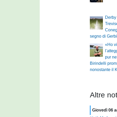
Derby 
Treviso
Conegl
segno di Gerbi
«Ho vi
l'atte
pur ne
Birindelli pro
nonostante il 
Altre not
Giovedì 06 