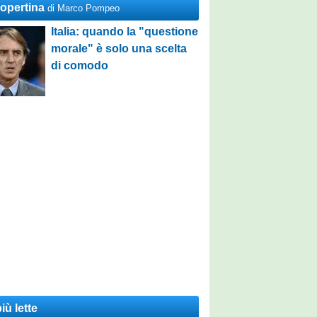
Copertina
di Marco Pompeo
Italia: quando la "questione
morale" è solo una scelta
di comodo
iù lette