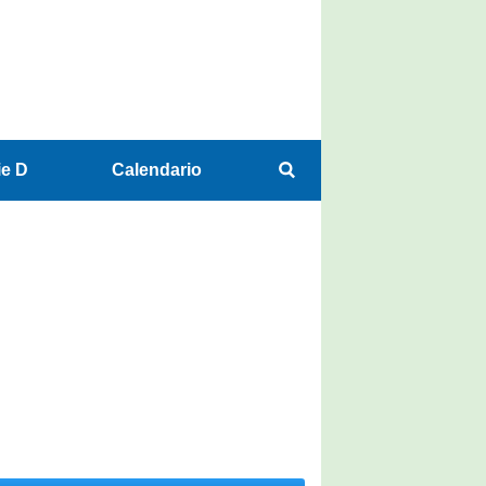
ie D
Calendario