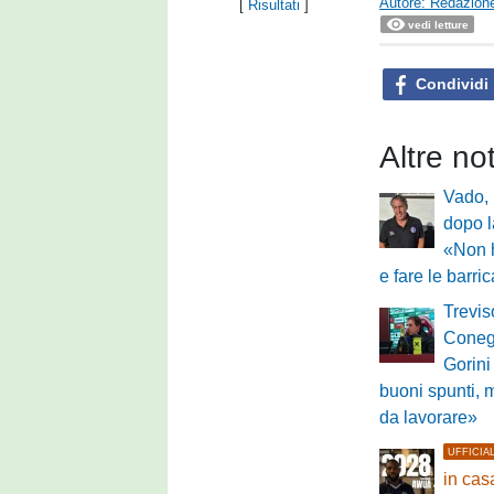
Autore: Redazione
[
Risultati
]
vedi letture
Condividi
Altre no
Vado, 
dopo l
«Non 
e fare le barri
Trevis
Conegl
Gorini
buoni spunti, 
da lavorare»
UFFICIA
in ca