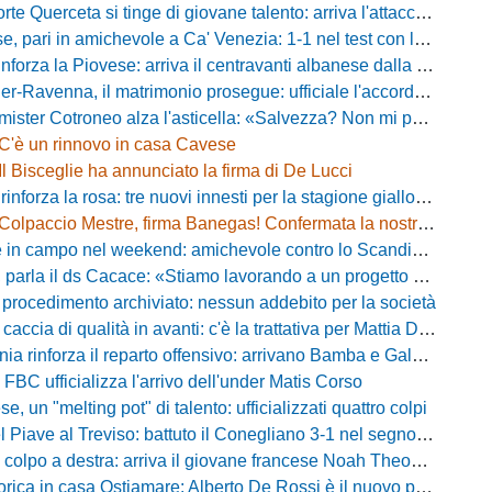
te Querceta si tinge di giovane talento: arriva l'attaccante Lucchesi
ari in amichevole a Ca' Venezia: 1-1 nel test con la Primavera lagunare
forza la Piovese: arriva il centravanti albanese dalla serie D
avenna, il matrimonio prosegue: ufficiale l'accordo quinquennale per l'attacco
otroneo alza l'asticella: «Salvezza? Non mi pongo limiti, voglio vincere più partite possibile»
C'è un rinnovo in casa Cavese
Il Bisceglie ha annunciato la firma di De Lucci
 rinforza la rosa: tre nuovi innesti per la stagione gialloblù
Colpaccio Mestre, firma Banegas! Confermata la nostra anteprima
campo nel weekend: amichevole contro lo Scandicci allo stadio Strulli di Monsummano
parla il ds Cacace: «Stiamo lavorando a un progetto ambizioso»
 procedimento archiviato: nessun addebito per la società
ccia di qualità in avanti: c'è la trattativa per Mattia Della Morte
ia rinforza il reparto offensivo: arrivano Bamba e Galeota
 FBC ufficializza l'arrivo dell'under Matis Corso
, un "melting pot" di talento: ufficializzati quattro colpi
iave al Treviso: battuto il Conegliano 3-1 nel segno di Gerbi e Vita
colpo a destra: arriva il giovane francese Noah Theodore
ca in casa Ostiamare: Alberto De Rossi è il nuovo presidente biancoviola