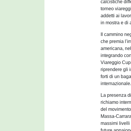
calcistiche dif
torneo viareggi
addetti ai lavor
in mostra e di 
Il cammino negl
che premia l'i
americana, nel
integrando con
Viareggio Cup,
riprendere gli
forti di un ba
internazionale
La presenza di 
richiamo inter
del movimento c
Massa-Carrara,
massimi livelli
future appaiono