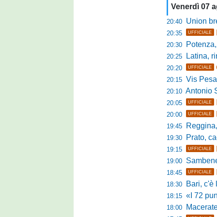
Venerdì 07 
Union bresc
20:40
20:35
UFFICIALE
Potenza, mister
20:30
Latina, r
20:25
20:20
UFFICIALE
Vis Pesaro, u
20:15
Antonio Se
20:10
20:05
UFFICIALE
20:00
UFFICIALE
Reggina, pr
19:45
Prato, cao
19:30
19:15
UFFICIALE
Sambenedett
19:00
18:45
UFFICIALE
Bari, c'è l'ac
18:30
«I 72 punti d
18:15
Maceratese, il 
18:00