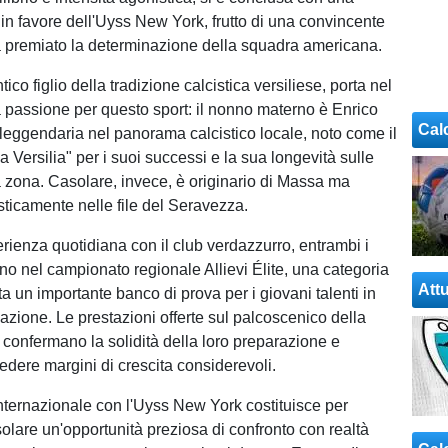
1 in favore dell'Uyss New York, frutto di una convincente
 premiato la determinazione della squadra americana.
tico figlio della tradizione calcistica versiliese, porta nel
 passione per questo sport: il nonno materno è Enrico
Cal
a leggendaria nel panorama calcistico locale, noto come il
 Versilia" per i suoi successi e la sua longevità sulle
 zona. Casolare, invece, è originario di Massa ma
sticamente nelle file del Seravezza.
erienza quotidiana con il club verdazzurro, entrambi i
ano nel campionato regionale Allievi Élite, una categoria
Attu
a un importante banco di prova per i giovani talenti in
azione. Le prestazioni offerte sul palcoscenico della
confermano la solidità della loro preparazione e
edere margini di crescita considerevoli.
nternazionale con l'Uyss New York costituisce per
olare un'opportunità preziosa di confronto con realtà