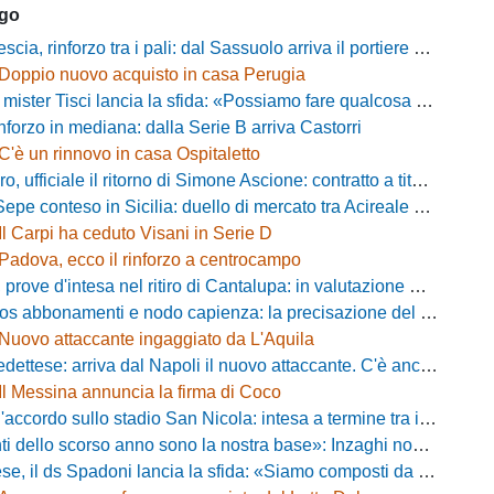
ago
ia, rinforzo tra i pali: dal Sassuolo arriva il portiere Gioele Zacchi
Doppio nuovo acquisto in casa Perugia
 Tisci lancia la sfida: «Possiamo fare qualcosa di storico e regalarci la trasferta a Genova»
inforzo in mediana: dalla Serie B arriva Castorri
C'è un rinnovo in casa Ospitaletto
fficiale il ritorno di Simone Ascione: contratto a titolo definitivo fino al 2029
pe conteso in Sicilia: duello di mercato tra Acireale e Messina
Il Carpi ha ceduto Visani in Serie D
Padova, ecco il rinforzo a centrocampo
ove d'intesa nel ritiro di Cantalupa: in valutazione Blazevic e Anton
s abbonamenti e nodo capienza: la precisazione del club laniero
Nuovo attaccante ingaggiato da L'Aquila
ese: arriva dal Napoli il nuovo attaccante. C'è anche l'ufficialità
Il Messina annuncia la firma di Coco
cordo sullo stadio San Nicola: intesa a termine tra il Comune e il club di De Laurentiis
ello scorso anno sono la nostra base»: Inzaghi non si nasconde e carica l'ambiente
ds Spadoni lancia la sfida: «Siamo composti da elementi validi con motivazioni altissime»