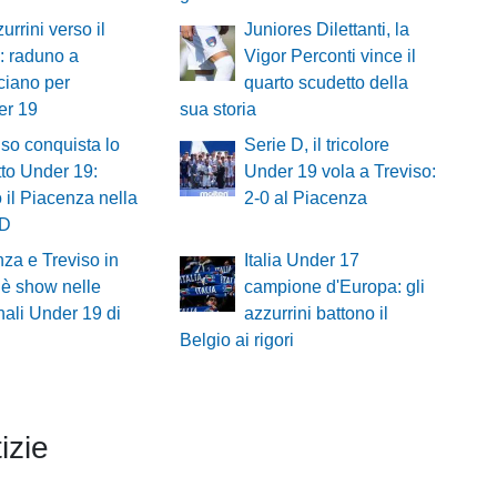
urrini verso il
Juniores Dilettanti, la
: raduno a
Vigor Perconti vince il
ciano per
quarto scudetto della
er 19
sua storia
viso conquista lo
Serie D, il tricolore
to Under 19:
Under 19 vola a Treviso:
o il Piacenza nella
2-0 al Piacenza
 D
za e Treviso in
Italia Under 17
: è show nelle
campione d'Europa: gli
nali Under 19 di
azzurrini battono il
Belgio ai rigori
izie