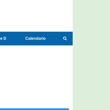
ie D
Calendario