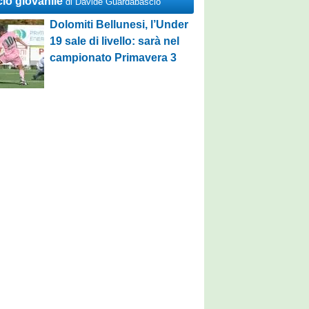
cio giovanile
di Davide Guardabascio
Dolomiti Bellunesi, l’Under
19 sale di livello: sarà nel
campionato Primavera 3