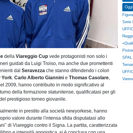
Oggi
UFFIC
ne
della
Viareggio Cup
vede protagonisti non solo i
neri guidati da Luigi Troiso, ma anche due promettenti
enienti dal
Seravezza
che stanno difendendo i colori
UFFIC
 York
.
Carlo Alberto Giannini
e
Thomas Casolare
,
el 2009, hanno contribuito in modo significativo al
urno della formazione statunitense, qualificatasi per gli
e del prestigioso torneo giovanile.
ttualmente in prestito alla società newyorkese, hanno
roprio valore durante l'intensa sfida disputatasi allo
ni" di Viareggio contro il Signa. La partita, caratterizzata
librio e intensità agonistica, si è conclusa con una