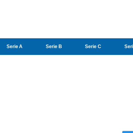
Serie A
Serie B
Serie C
Ser