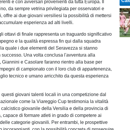
Cal
ferenti e con avversari provenienti da tutta Europa. Il
no, da sempre vetrina privilegiata per osservatori e
i, offre ai due giovani versiliesi la possibilità di mettersi
accumulare esperienza ad alti livelli.
i ottavi di finale rappresenta un traguardo significativo
mpegno e la qualità espressa fin qui dalla squadra
la quale i due elementi del Seravezza si stanno
 successo. Una volta conclusa l'avventura alla
 Giannini e Casolare faranno rientro alla base per
 impegni di campionato con il loro club di appartenenza,
gaglio tecnico e umano arricchito da questa esperienza
.
questi giovani talenti locali in una competizione dal
nazionale come la Viareggio Cup testimonia la vitalità
alcistico giovanile della Versilia e della provincia di
 capace di formare atleti in grado di competere ai
 delle categorie giovanili. Per entrambi, le prospettive
 incoraggianti, con la possibilità concreta di proseguire