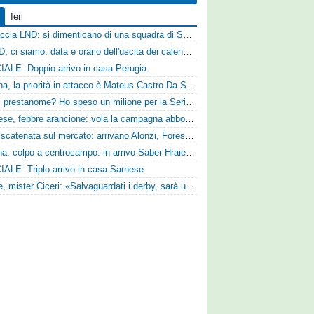
Ieri
Figuraccia LND: si dimenticano di una squadra di Serie D, è da rifare il programma Coppa Italia
Serie D, ci siamo: data e orario dell'uscita dei calendari ufficiali
IALE: Doppio arrivo in casa Perugia
Reggina, la priorità in attacco è Mateus Castro Da Silva: ore decisive per la fumata bianca
«Quali prestanome? Ho speso un milione per la Serie D»: Bandecchi rompe il silenzio sul futuro della Ternana
Pistoiese, febbre arancione: vola la campagna abbonamenti, superata quota 750 tessere
SPAL scatenata sul mercato: arrivano Alonzi, Foresta, Munaretto e Tobia
Ternana, colpo a centrocampo: in arrivo Saber Hraiech, per Scappini si attende l'accordo
IALE: Triplo arrivo in casa Sarnese
Varese, mister Ciceri: «Salvaguardati i derby, sarà un campionato avvincente»