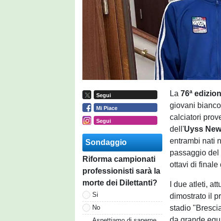
La
76ª edizio
Segui
giovani bianco
Mi Piace
calciatori prov
Segui
dell'
Uyss
New
entrambi nati n
Sondaggio
passaggio del t
Riforma campionati
ottavi di final
professionisti sarà la
morte dei Dilettanti?
I due atleti, a
Si
dimostrato il p
stadio "Brescia
No
da grande equi
Aspettiamo di saperne