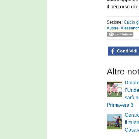
il percorso di 
Sezione:
Calcio g
Autore: Alessand
vedi letture
Condividi
Altre no
Dolomi
l’Under
sarà n
Primavera 3
Gerard
Il tal
Casara