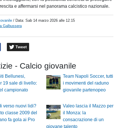
crescita e affermarsi nel panorama calcistico nazionale.
iovanile
/ Data:
Sab 14 marzo 2026 alle 12:15
ra Galbussera
Tweet
tizie - Calcio giovanile
ti Bellunesi,
Team Napoli Soccer, tutti
 19 sale di livello:
i movimenti del raduno
el campionato
giovanile partenopeo
i verso nuovi lidi?
Valeo lascia il Mazzo per
ento classe 2009 del
il Monza: la
no fa gola ai Pro
consacrazione di un
giovane talento