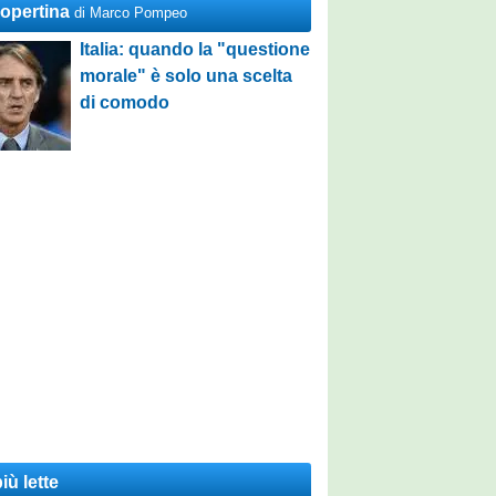
Copertina
di Marco Pompeo
Italia: quando la "questione
morale" è solo una scelta
di comodo
iù lette