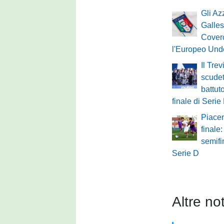
Gli Azz
Galles
Cover
l'Europeo Und
Il Tre
scudet
battut
finale di Serie
Piacen
finale
semifi
Serie D
Altre not