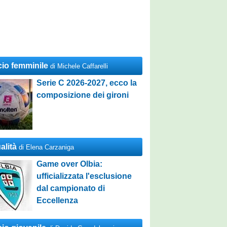
cio femminile
di Michele Caffarelli
Serie C 2026-2027, ecco la
composizione dei gironi
alità
di Elena Carzaniga
Game over Olbia:
ufficializzata l'esclusione
dal campionato di
Eccellenza