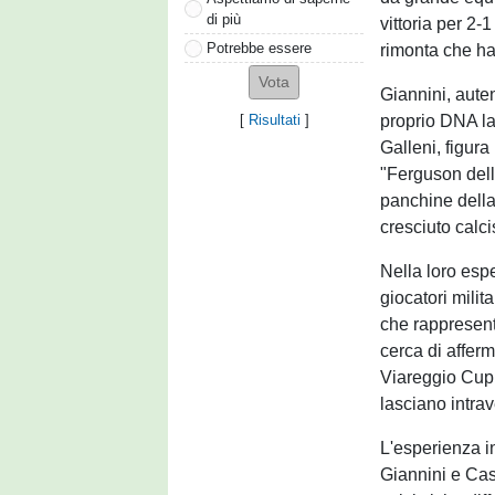
di più
vittoria per 2-
Potrebbe essere
rimonta che ha
Giannini, auten
proprio DNA la
[
Risultati
]
Galleni, figur
"Ferguson della
panchine della
cresciuto calci
Nella loro esp
giocatori milit
che rappresent
cerca di afferm
Viareggio Cup 
lasciano intrav
L'esperienza i
Giannini e Cas