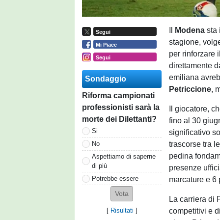
Il
Modena
sta
Segui
stagione, volg
Mi Piace
per rinforzare
Segui
direttamente da
emiliana avreb
Sondaggio
Petriccione
, 
Riforma campionati
professionisti sarà la
Il giocatore, c
morte dei Dilettanti?
fino al 30 giu
Si
significativo so
trascorse tra l
No
pedina fondame
Aspettiamo di saperne
di più
presenze uffici
Potrebbe essere
marcature e 6 
La carriera di 
competitivi e d
[
Risultati
]