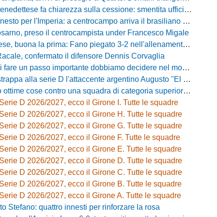
ttese fa chiarezza sulla cessione: smentita ufficiale del presidente Massi
sto per l'Imperia: a centrocampo arriva il brasiliano Nunes
osarno, preso il centrocampista under Francesco Migale
buona la prima: Fano piegato 3-2 nell'allenamento congiunto del Tubaldi
Racale, confermato il difensore Dennis Corvaglia
passo importante dobbiamo decidere nel modo giusto»: Greco e il rebus mercato dopo la vittoria con l'Ossese
strappa alla serie D l'attaccente argentino Augusto "El Tato" Diaz
e cose contro una squadra di categoria superiore»: Franzini analizza il test del Piacenza
Serie D 2026/2027, ecco il Girone I. Tutte le squadre
Serie D 2026/2027, ecco il Girone H. Tutte le squadre
Serie D 2026/2027, ecco il Girone G. Tutte le squadre
Serie D 2026/2027, ecco il Girone F. Tutte le squadre
Serie D 2026/2027, ecco il Girone E. Tutte le squadre
Serie D 2026/2027, ecco il Girone D. Tutte le squadre
Serie D 2026/2027, ecco il Girone C. Tutte le squadre
Serie D 2026/2027, ecco il Girone B. Tutte le squadre
Serie D 2026/2027, ecco il Girone A. Tutte le squadre
o Stefano: quattro innesti per rinforzare la rosa