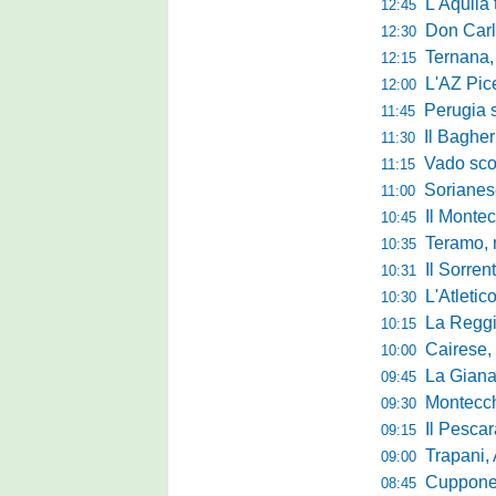
L'Aquila trav
12:45
Don Carlo Mi
12:30
Ternana, al via 
12:15
L'AZ Picern
12:00
Perugia scatena
11:45
Il Bagher
11:30
Vado sconfitt
11:15
Sorianese,
11:00
Il Montec
10:45
Teramo, r
10:35
Il Sorrent
10:31
L'Atletic
10:30
La Reggina 
10:15
Cairese, dopp
10:00
La Giana Erm
09:45
Montecch
09:30
Il Pescara
09:15
Trapani,
09:00
Cuppone nel 
08:45