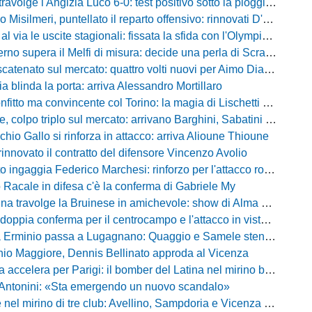
olge l'Angizia Luco 6-0: test positivo sotto la pioggia, doppietta per Gasperoni
silmeri, puntellato il reparto offensivo: rinnovati D'Aquila e Di Caccamo
le uscite stagionali: fissata la sfida con l'Olympia Thyrus tra lavoro di campo e incroci amarcord
o supera il Melfi di misura: decide una perla di Scravaglieri in avvio
to sul mercato: quattro volti nuovi per Aimo Diana tra prestiti e acquisti a titolo definitivo
ia blinda la porta: arriva Alessandro Mortillaro
o ma convincente col Torino: la magia di Lischetti non basta, Abate passa 3-1
 colpo triplo sul mercato: arrivano Barghini, Sabatini e Sgrò
chio Gallo si rinforza in attacco: arriva Alioune Thioune
innovato il contratto del difensore Vincenzo Avolio
o ingaggia Federico Marchesi: rinforzo per l'attacco rossonero
o Racale in difesa c'è la conferma di Gabriele My
travolge la Bruinese in amichevole: show di Alma con una cinquina
ia conferma per il centrocampo e l'attacco in vista della prossima Eccellenza
inio passa a Lugagnano: Quaggio e Samele stendono il Piacenza nel test estivo
io Maggiore, Dennis Bellinato approda al Vicenza
 accelera per Parigi: il bomber del Latina nel mirino biancazzurro
 Antonini: «Sta emergendo un nuovo scandalo»
mirino di tre club: Avellino, Sampdoria e Vicenza sull'attaccante dell'Entella