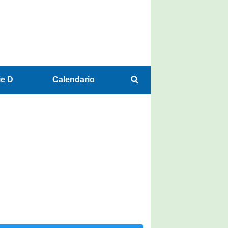
ie D
Calendario