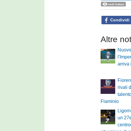
vedi letture
Condividi
Altre no
Nuovo 
l'Impe
arriva
Fioren
rivali 
talent
Flaminio
Ligorn
un 27
centro