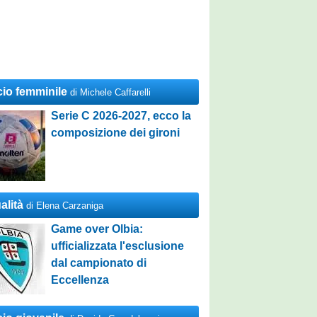
cio femminile
di Michele Caffarelli
Serie C 2026-2027, ecco la
composizione dei gironi
alità
di Elena Carzaniga
Game over Olbia:
ufficializzata l'esclusione
dal campionato di
Eccellenza