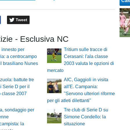
Cal
Tweet
tizie - Esclusiva NC
innesto per
Tritium sulle tracce di
ria: a centrocampo
Cerasani: l'ala classe
 il brasiliano Nunes
2003 valuta le opzioni di
mercato
zuola: battute tre
AIC, Gaggioli in visita
di Serie D per il
all'E. Campania:
o classe 2007
"Servono ulteriori riforme
per gli atleti dilettanti"
a, sondaggio per
Tre club di Serie D su
enne
Simone Condello: la
campista: la
situazione