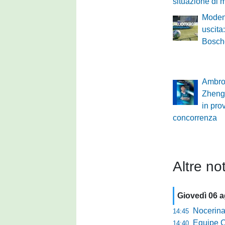
situazione di 
Moden
uscita
Bosche
Ambro
Zheng:
in pro
concorrenza
Altre not
Giovedì 06 
Nocerina tr
14:45
Equipe Campa
14:40