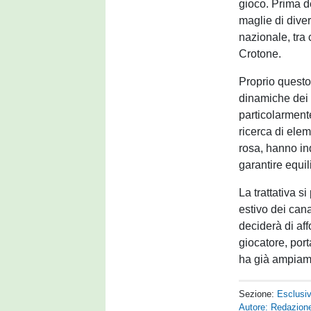
gioco. Prima de
maglie di dive
nazionale, tra
Crotone.
Proprio questo 
dinamiche dei c
particolarmente
ricerca di elem
rosa, hanno in
garantire equi
La trattativa s
estivo dei can
deciderà di aff
giocatore, por
ha già ampiame
Sezione:
Esclusi
Autore: Redazione