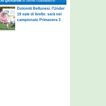
cio giovanile
di Davide Guardabascio
Dolomiti Bellunesi, l’Under
19 sale di livello: sarà nel
campionato Primavera 3