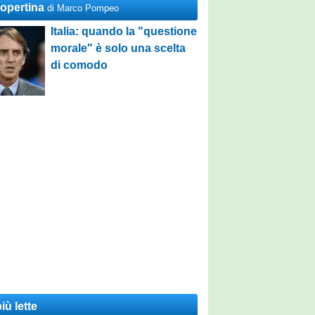
Copertina
di Marco Pompeo
Italia: quando la "questione
morale" è solo una scelta
di comodo
iù lette