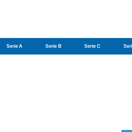
Serie A
Serie B
Serie C
Ser