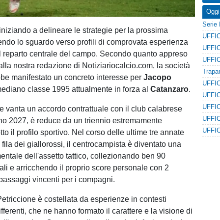
Oggi
 iniziando a delineare le strategie per la prossima
endo lo sguardo verso profili di comprovata esperienza
 il reparto centrale del campo. Secondo quanto appreso
lla nostra redazione di Notiziariocalcio.com, la società
be manifestato un concreto interesse per
Jacopo
mediano classe 1995 attualmente in forza al
Catanzaro
.
he vanta un accordo contrattuale con il club calabrese
gno 2027, è reduce da un triennio estremamente
tto il profilo sportivo. Nel corso delle ultime tre annate
e fila dei giallorossi, il centrocampista è diventato una
ntale dell'assetto tattico, collezionando ben 90
ali e arricchendo il proprio score personale con 2
passaggi vincenti per i compagni.
Petriccione è costellata da esperienze in contesti
ifferenti, che ne hanno formato il carattere e la visione di