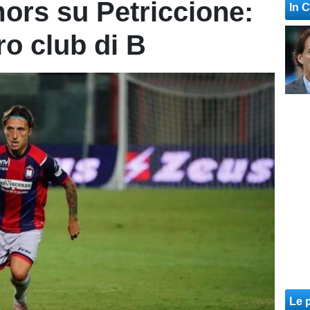
ors su Petriccione:
In 
ro club di B
Le p