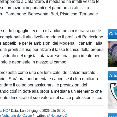
ll'approdo a Catanzaro, il mediano ha infatti vestito le
rse formazioni importanti nel panorama calcistico
 cui Pordenone, Benevento, Bari, Pistoiese, Ternana e
solido bagaglio tecnico e l'abitudine a misurarsi con le
Cal
ampionati di alto livello rendono il profilo di Petriccione
 appetibile per le ambizioni del Modena. I canarini, alla
enti pronti all'uso per alzare il tasso tecnico della propria
dividuato nel regista catanzarese una figura ideale per
librio e geometrie in mezzo al campo.
i prospetta come uno dei temi caldi del calciomercato
Attu
arini. Sarà ora fondamentale capire se il club emiliano
ondare il colpo per assicurarsi le prestazioni del
tando così in dote alla propria mediana un elemento che
nte dimostrato il suo valore nel calcio professionistico.
va NC
/ Data:
Lun 08 giugno 2026 alle 08:00
 Notiziario del Calcio
/ Twitter:
@NotiziarioC