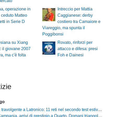
mercato
a, operazione in
Intreccio per Mattia
: ceduto Matteo
Caggianese: derby
tti in Serie D
costiero tra Camaiore e
Viareggio, ma spunta il
Poggibonsi
siana su Xiang
Rovato, rinforzi per
 il giovane 2007
attacco e difesa: presi
va, ma c'è folta
Foh e Dainesi
izie
ago
avolgente a Latronico: 11 reti nel secondo test estivo per i molossi
nia, arrivi di prestigio a Quarto. Domani triangolare con Casertana e Ischia