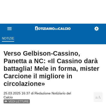
NOTIZIE
Verso Gelbison-Cassino,
Panetta a NC: «Il Cassino darà
battaglia! Mele in forma, mister
Carcione il migliore in
circolazione»
25.03.2025 16:37 di
Redazione Notiziario del
Calcio
VEDI LETTURE