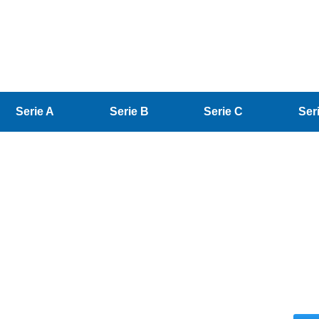
Serie A
Serie B
Serie C
Ser