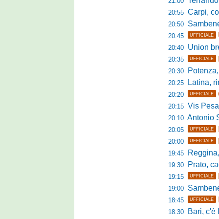
Terranuova Tr
21:00
Carpi, colpo 
20:55
Sambenedett
20:50
20:45
UFFICIALE
Union bresc
20:40
20:35
UFFICIALE
Potenza, mister
20:30
Latina, r
20:25
20:20
UFFICIALE
Vis Pesaro, u
20:15
Antonio Se
20:10
20:05
UFFICIALE
20:00
UFFICIALE
Reggina, pr
19:45
Prato, cao
19:30
19:15
UFFICIALE
Sambenedett
19:00
18:45
UFFICIALE
Bari, c'è l'ac
18:30