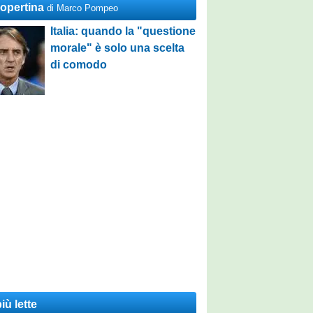
Copertina
di Marco Pompeo
Italia: quando la "questione
morale" è solo una scelta
di comodo
iù lette