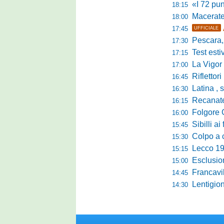
«I 72 punti d
18:15
Maceratese, il 
18:00
17:45
UFFICIALE
Pescara, sta
17:30
Test estivo Man
17:15
La Vigor Sen
17:00
Riflettori pun
16:45
Latina , si è c
16:30
Recanatese, Giandonat
16:15
Folgore Cara
16:00
Sibilli ai 
15:45
Colpo a centr
15:30
Lecco 1912, t
15:15
Esclusione del 
15:00
Francavilla PZ,
14:45
Lentigione, 
14:30