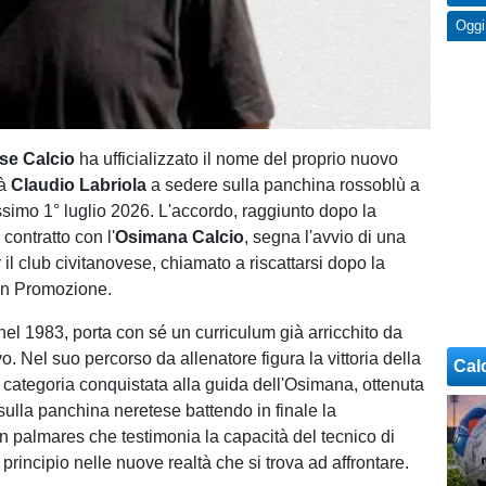
Oggi
se Calcio
ha ufficializzato il nome del proprio nuovo
rà
Claudio Labriola
a sedere sulla panchina rossoblù a
ossimo 1° luglio 2026. L'accordo, raggiunto dopo la
 contratto con l'
Osimana Calcio
, segna l'avvio di una
il club civitanovese, chiamato a riscattarsi dopo la
in Promozione.
nel 1983, porta con sé un curriculum già arricchito da
ievo. Nel suo percorso da allenatore figura la vittoria della
Cal
i categoria conquistata alla guida dell'Osimana, ottenuta
sulla panchina neretese battendo in finale la
 palmares che testimonia la capacità del tecnico di
 principio nelle nuove realtà che si trova ad affrontare.