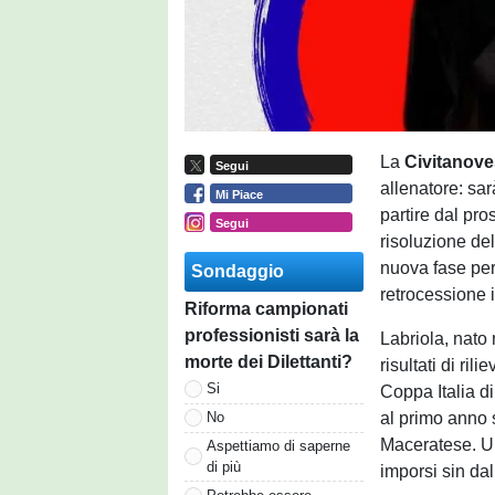
La
Civitanove
Segui
allenatore: sa
Mi Piace
partire dal pr
Segui
risoluzione del
nuova fase per 
Sondaggio
retrocessione 
Riforma campionati
professionisti sarà la
Labriola, nato 
morte dei Dilettanti?
risultati di ril
Si
Coppa Italia d
al primo anno 
No
Maceratese. Un
Aspettiamo di saperne
di più
imporsi sin dal