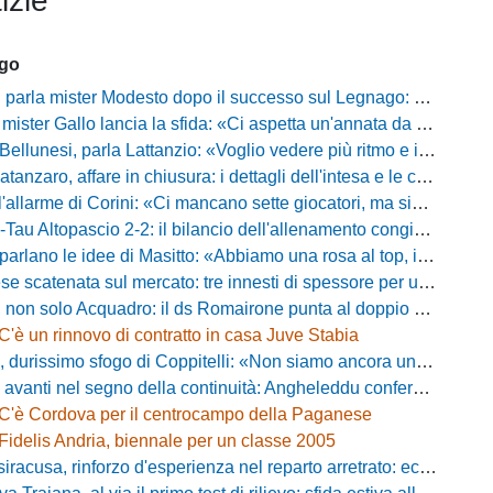
izie
ago
mister Modesto dopo il successo sul Legnago: "Buona tenuta nervosa, ma dobbiamo migliorare"
Gallo lancia la sfida: «Ci aspetta un'annata da protagonisti in B, ma qui nessuno ha il posto fisso»
esi, parla Lattanzio: «Voglio vedere più ritmo e intensità, dobbiamo lasciare tutto sul campo»
zaro, affare in chiusura: i dettagli dell'intesa e le cifre dell'operazione
llarme di Corini: «Ci mancano sette giocatori, ma siamo una squadra forte»
ltopascio 2-2: il bilancio dell'allenamento congiunto e la risposta dei nuovi arrivi
 le idee di Masitto: «Abbiamo una rosa al top, il pubblico del Lamberti ci spingerà lontano»
catenata sul mercato: tre innesti di spessore per un attacco da sogni
 solo Acquadro: il ds Romairone punta al doppio colpo Baldan-Volpicelli
C'è un rinnovo di contratto in casa Juve Stabia
simo sfogo di Coppitelli: «Non siamo ancora una squadra, ora serve tirare una riga!»
ti nel segno della continuità: Angheleddu confermato in panchina, in attacco arriva Loru
C'è Cordova per il centrocampo della Paganese
Fidelis Andria, biennale per un classe 2005
racusa, rinforzo d'esperienza nel reparto arretrato: ecco Orlando