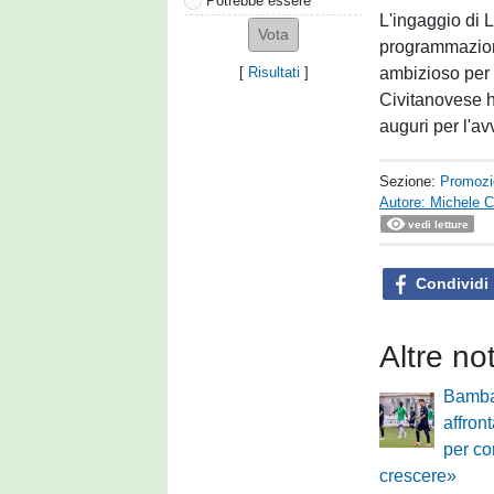
Potrebbe essere
L'ingaggio di L
programmazione
ambizioso per 
[
Risultati
]
Civitanovese ha
auguri per l'av
Sezione:
Promozi
Autore: Michele Ca
vedi letture
Condividi
Altre no
Bamba
affron
per co
crescere»