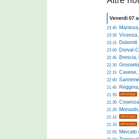
Altre not
Venerdì 07 
Mantova, parla 
23:45
Vicenza, mister 
23:30
Dolomiti Bellun
23:15
Dorval-Catan
23:00
Brescia, l'a
22:45
Grosseto-Tau A
22:30
Cavese, parlano
22:15
Sanremese s
22:00
Reggina, non
21:45
21:35
UFFICIALE
Cosenza, duris
21:30
Monastir, avan
21:20
21:15
UFFICIALE
21:10
UFFICIALE
Mercato si
21:05