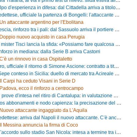
aiana, al via il primo test di rilievo: sfida estiva allo Zecchini con il Grosseto
d'esperienza in difesa: dal Cittadella arriva a titolo definitivo Riccardo Gatti
ese, ufficiale la partenza di Bongelli: l'attaccante passa in Serie D
Un attaccante argentino per l'Ebolitana
ia, rinforzo tra i pali: dal Sassuolo arriva il portiere Gioele Zacchi
Doppio nuovo acquisto in casa Perugia
 Tisci lancia la sfida: «Possiamo fare qualcosa di storico e regalarci la trasferta a Genova»
inforzo in mediana: dalla Serie B arriva Castorri
C'è un rinnovo in casa Ospitaletto
fficiale il ritorno di Simone Ascione: contratto a titolo definitivo fino al 2029
pe conteso in Sicilia: duello di mercato tra Acireale e Messina
Il Carpi ha ceduto Visani in Serie D
Padova, ecco il rinforzo a centrocampo
ove d'intesa nel ritiro di Cantalupa: in valutazione Blazevic e Anton
s abbonamenti e nodo capienza: la precisazione del club laniero
Nuovo attaccante ingaggiato da L'Aquila
ese: arriva dal Napoli il nuovo attaccante. C'è anche l'ufficialità
Il Messina annuncia la firma di Coco
cordo sullo stadio San Nicola: intesa a termine tra il Comune e il club di De Laurentiis