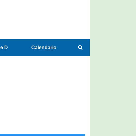
ie D
Calendario