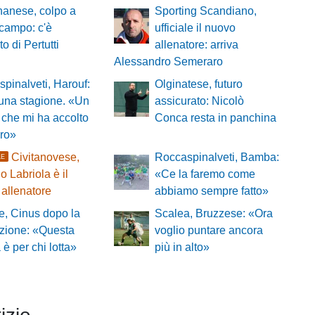
nanese, colpo a
Sporting Scandiano,
campo: c'è
ufficiale il nuovo
to di Pertutti
allenatore: arriva
Alessandro Semeraro
pinalveti, Harouf:
Olginatese, futuro
 una stagione. «Un
assicurato: Nicolò
che mi ha accolto
Conca resta in panchina
oro»
Civitanovese,
Roccaspinalveti, Bamba:
LE
o Labriola è il
«Ce la faremo come
allenatore
abbiamo sempre fatto»
, Cinus dopo la
Scalea, Bruzzese: «Ora
zione: «Questa
voglio puntare ancora
a è per chi lotta»
più in alto»