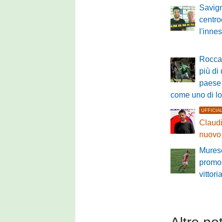
Savig
centro
l'innes
Roccas
più di
paese 
come uno di l
UFFICIA
Claudi
nuovo 
Murese
promo
vittori