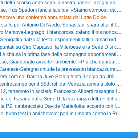
ello scorso anno sono la nostra base»: Inzaghi non si nasconde e carica l'ambiente
ds Spadoni lancia la sfida: «Siamo composti da elementi validi con motivazioni altissime»
Ancora una conferma annunciata dal Latte Dolce
llo per Antonio Di Nardo: Sebastiani spara alto, il futuro resta un enigma
tova-Legnago, i biancorossi calano il tris nonostante il gran caldo: il racconto de L'Arena
igallia rialza la testa: esperimenti tattici, amarcord e lo sguardo al Rimini
tati su Ciro Capasso: la Viterbese e la Serie D si contendono l'esterno ex Fiorentina
hiusa la prima fase della campagna abbonamenti: circa 400 tessere rinnovate in prelazione
o avverte l'ambiente: «Più che guardare chi avremo di fronte, mi interessa vedere la mia squadra migliorare giorno dopo giorno»
tese-Seregno chiude la pre-season biancazzurra: info e dove vedere il match
ferri corti col Bari: la Juve Stabia tenta il colpo da 300mila euro
ocampo per il Südtirol: dal Venezia arriva a titolo definitivo Bjarki Bjarkason
erremoto in società: Francesco Aliberti rassegna le dimissioni da tutte le cariche
Fasano dalla Serie D, la vicinanza della Fidelis Andria e le parole del presidente Vallarella
 riabbracciato Davide Martellotta: accordo con la Folgore Caratese per il ritorno in prestito
buon test in amichevole: pari in rimonta contro la Primavera del Sassuolo