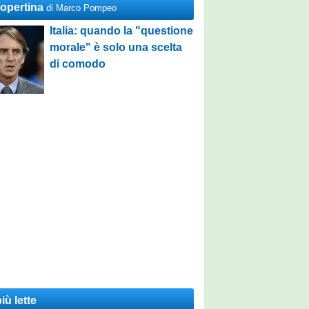
Copertina
di Marco Pompeo
Italia: quando la "questione
morale" è solo una scelta
di comodo
iù lette