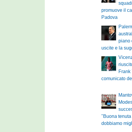
squadr
promuove il ca
Padova
Palerm
austra
piano 
uscite e la su
Vicenz
riuscit
Frank 
comunicato de
Mantov
Modest
succe
"Buona tenuta
dobbiamo migl