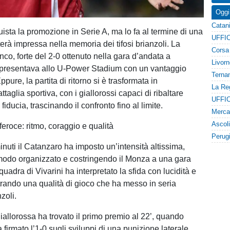
Oggi
ista la promozione in Serie A, ma lo fa al termine di una
erà impressa nella memoria dei tifosi brianzoli. La
co, forte del 2-0 ottenuto nella gara d’andata a
i presentava allo U‑Power Stadium con un vantaggio
ppure, la partita di ritorno si è trasformata in
ttaglia sportiva, con i giallorossi capaci di ribaltare
 fiducia, trascinando il confronto fino al limite.
eroce: ritmo, coraggio e qualità
inuti il Catanzaro ha imposto un’intensità altissima,
modo organizzato e costringendo il Monza a una gara
quadra di Vivarini ha interpretato la sfida con lucidità e
rando una qualità di gioco che ha messo in seria
nzoli.
iallorossa ha trovato il primo premio al 22’, quando
 firmato l’1-0 sugli sviluppi di una punizione laterale.