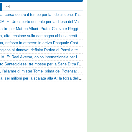
Ieri
Catania, corsa contro il tempo per la fideiussione: l'annuncio della società e le ragioni dello slittamento
UFFICIALE: Un esperto centrale per la difesa del Vado
Corsa a tre per Matteo Alluci: Prato, Chievo e Reggina sul centrocampista
Livorno, alta tensione sulla campagna abbonamenti: la stoccata della Curva Nord alla società
Ternana, rinforzo in attacco: in arrivo Pasquale Costanzo dalla Paganese
La Reggiana si rinnova: definito l'arrivo di Ponsi e test con l'Alcione
UFFICIALE: Real Aversa, colpo internazionale per la difesa
Mercato Santegidiese: tre mosse per la Serie D tra l'ingaggio di Diakhate e due rinnovi chiave
Ascoli, l'allarme di mister Tomei prima del Potenza: «Mettiamoci l'elmetto, l'obiettivo è la salvezza e non dobbiamo vendere fumo!»
Perugia, sei milioni per la scalata alla A: la forza della nuova societa e il progetto di Alessandro Gaucci