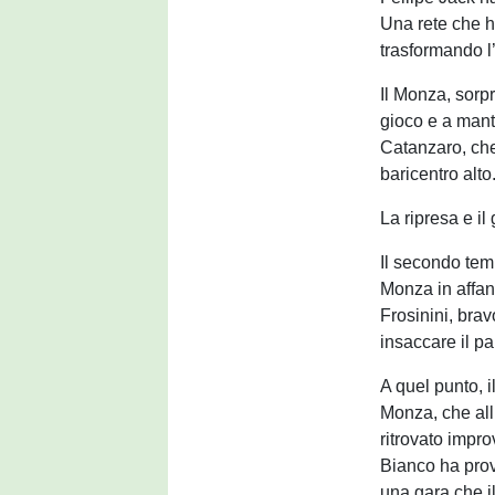
Una rete che h
trasformando l
Il Monza, sorpr
gioco e a mant
Catanzaro, che
baricentro alto
La ripresa e il
Il secondo tem
Monza in affann
Frosinini, brav
insaccare il pa
A quel punto, i
Monza, che all
ritrovato impr
Bianco ha prova
una gara che i