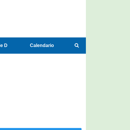
ie D
Calendario