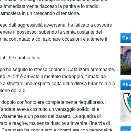
a immediatamente riacceso la partita e lo stadio,
’atmosfera in un crescendo di tensione.
eso dall’aggressività avversaria, ha faticato a costruire
enere il possesso, subendo la spinta costante del
Cal
 ha continuato a collezionare occasioni e a tenere il
.
 gol che cambia tutto
po ha seguito lo stesso copione: Catanzaro arrembante,
o. Al 54’ è arrivato il meritato raddoppio, firmato da
o a sfruttare una respinta corta della difesa brianzola e a
Attu
llone del 2-0.
l doppio confronto era completamente riequilibrato. Il
’andata aveva costruito un vantaggio solido, si è
ovvisamente a un passo dal baratro. La squadra di
to a reagire, ma senza riuscire a invertire l’inerzia di
l Catanzaro ha continuato a controllare con personalità.