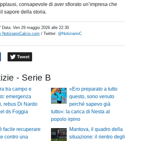
applausi, consapevole di aver sfiorato un’impresa che
l sapore della storia.
/ Data:
Ven 29 maggio 2026 alle 22:30
 NotiziarioCalcio.com
/ Twitter:
@NotiziarioC
Tweet
tizie - Serie B
ra tra campo e
«Ero preparato a tutto
to: emergenza
questo, sono venuto
ri, rebus Di Nardo
perché sapevo già
del ds Foggia
tutto»: la carica di Nesta al
popolo irpino
 facile recuperare
Mantova, il quadro della
lte contro una
situazione: il rientro degli