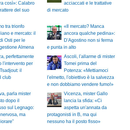
a così»: Calabro
acciaccati e le trattative
rattere del suo
di mercato
o tra trionfo
«Il mercato? Manca
liano e mercato: il
ancora qualche pedina»:
di Osti per le
D'Agostino non si ferma
ggestione Almena
e punta in alto
a, perfettamente
Ascoli, l'allarme di mister
o l'intervento per
Tomei prima del
Tsadjout: il
Potenza: «Mettiamoci
l club
l'elmetto, l'obiettivo è la salvezza
e non dobbiamo vendere fumo!»
a, parla mister
Vicenza, mister Gallo
o dopo il
lancia la sfida: «Ci
sso sul Legnago:
aspetta un'annata da
 nervosa, ma
protagonisti in B, ma qui
iorare"
nessuno ha il posto fisso»