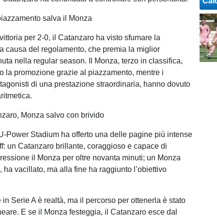
Cal
piazzamento salva il Monza
ittoria per 2-0, il Catanzaro ha visto sfumare la
 a causa del regolamento, che premia la miglior
uta nella regular season. Il Monza, terzo in classifica,
to la promozione grazie al piazzamento, mentre i
otagonisti di una prestazione straordinaria, hanno dovuto
aritmetica.
zaro, Monza salvo con brivido
 U‑Power Stadium ha offerto una delle pagine più intense
ff: un Catanzaro brillante, coraggioso e capace di
pressione il Monza per oltre novanta minuti; un Monza
, ha vacillato, ma alla fine ha raggiunto l’obiettivo
n Serie A è realtà, ma il percorso per ottenerla è stato
lineare. E se il Monza festeggia, il Catanzaro esce dal