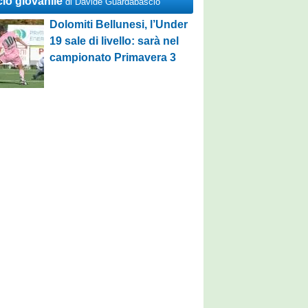
cio giovanile
di Davide Guardabascio
Dolomiti Bellunesi, l’Under
19 sale di livello: sarà nel
campionato Primavera 3