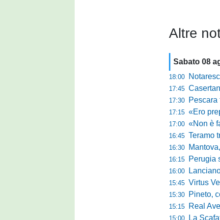
Altre not
Sabato 08 a
Notaresco, ogg
18:00
Casertana, buon
17:45
Pescara tra c
17:30
«Ero preparato 
17:15
«Non è facile r
17:00
Teramo tra cam
16:45
Mantova, il q
16:30
Perugia sc
16:15
Lanciano, riv
16:00
Virtus Verona,
15:45
Pineto, conc
15:30
Real Aversa
15:15
La Scafatese c
15:00