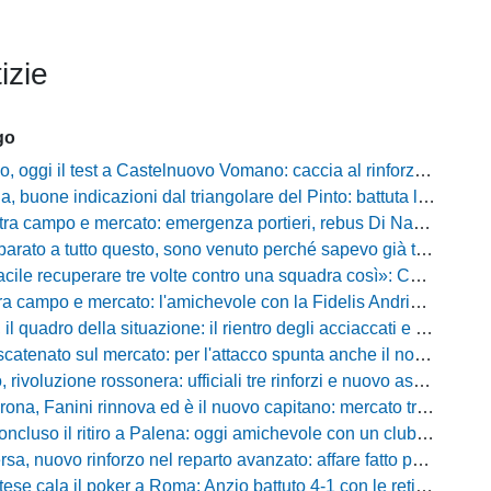
izie
go
i il test a Castelnuovo Vomano: caccia al rinforzo in attacco tra Giampaolo e Palma
e indicazioni dal triangolare del Pinto: battuta l'Ischia, ora c'è il Cassino prima della Coppa
ampo e mercato: emergenza portieri, rebus Di Nardo e le manovre del ds Foggia
a tutto questo, sono venuto perché sapevo già tutto»: la carica di Nesta al popolo irpino
ecuperare tre volte contro una squadra così»: Calabro promuove il carattere del suo Padova
po e mercato: l'amichevole con la Fidelis Andria, le parole di Pelosi e l'idea Conti
uadro della situazione: il rientro degli acciaccati e le trattative di mercato
atenato sul mercato: per l'attacco spunta anche il nome di Okaka
oluzione rossonera: ufficiali tre rinforzi e nuovo assetto al vertice del club
 Fanini rinnova ed è il nuovo capitano: mercato tra colpi esperti e l'addio a Daffara
luso il ritiro a Palena: oggi amichevole con un club di D verso la Coppa
, nuovo rinforzo nel reparto avanzato: affare fatto per Della Pietra
ala il poker a Roma: Anzio battuto 4-1 con le reti di Palmieri, Esposito, Suhs e Maggio