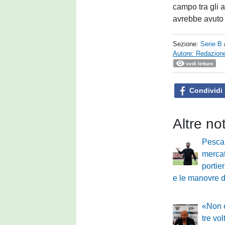
campo tra gli 
avrebbe avuto i
Sezione:
Serie B
Autore: Redazione
vedi letture
Condividi
Altre no
Pesca
merca
portie
e le manovre 
«Non è
tre vo