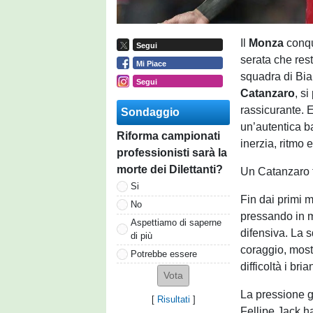
Il
Monza
conqu
Segui
serata che rest
Mi Piace
squadra di Bian
Segui
Catanzaro
, s
rassicurante. E
Sondaggio
un’autentica ba
Riforma campionati
inerzia, ritmo e
professionisti sarà la
morte dei Dilettanti?
Un Catanzaro f
Si
Fin dai primi m
No
pressando in 
Aspettiamo di saperne
difensiva. La s
di più
coraggio, most
Potrebbe essere
difficoltà i bria
La pressione g
[
Risultati
]
Fellipe Jack ha