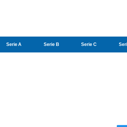
Serie A
Serie B
Serie C
Ser