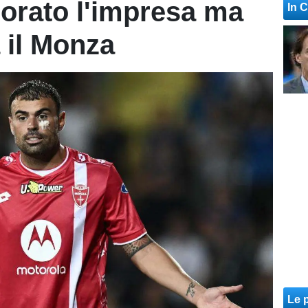
iorato l'impresa ma
In 
a il Monza
Le p