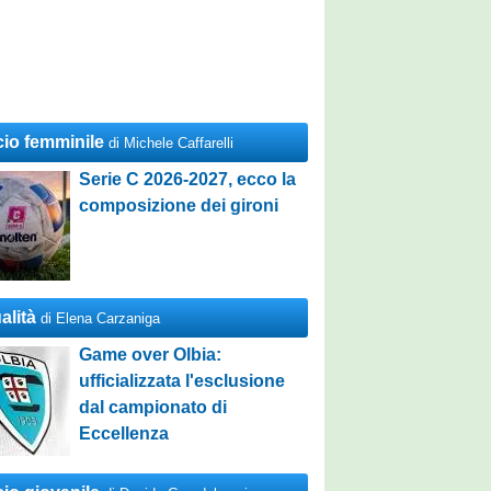
cio femminile
di Michele Caffarelli
Serie C 2026-2027, ecco la
composizione dei gironi
alità
di Elena Carzaniga
Game over Olbia:
ufficializzata l'esclusione
dal campionato di
Eccellenza