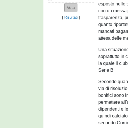
esposto nelle 
con un messaggi
trasparenza, p
[
Risultati
]
quanto riportat
mancati pagame
attesa delle me
Una situazione
soprattutto in
la quale il cl
Serie B.
Secondo quanto 
via di risoluzi
bonifici sono in
permettere all'
dipendenti e le 
quindi calciato
secondo Corrie