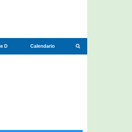
ie D
Calendario