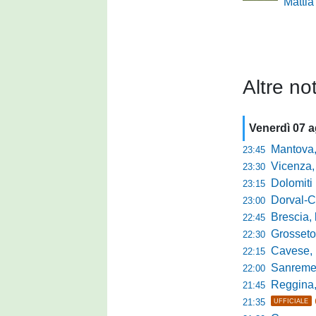
Mattia
Altre not
Venerdì 07 
Mantova, parla 
23:45
Vicenza, mister 
23:30
Dolomiti Bellun
23:15
Dorval-Catan
23:00
Brescia, l'a
22:45
Grosseto-Tau A
22:30
Cavese, parlano
22:15
Sanremese s
22:00
Reggina, non
21:45
21:35
UFFICIALE