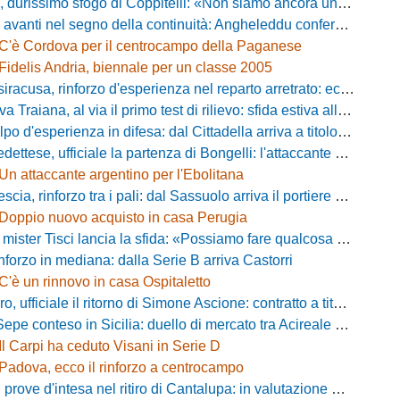
simo sfogo di Coppitelli: «Non siamo ancora una squadra, ora serve tirare una riga!»
ti nel segno della continuità: Angheleddu confermato in panchina, in attacco arriva Loru
C'è Cordova per il centrocampo della Paganese
Fidelis Andria, biennale per un classe 2005
racusa, rinforzo d'esperienza nel reparto arretrato: ecco Orlando
aiana, al via il primo test di rilievo: sfida estiva allo Zecchini con il Grosseto
d'esperienza in difesa: dal Cittadella arriva a titolo definitivo Riccardo Gatti
ese, ufficiale la partenza di Bongelli: l'attaccante passa in Serie D
Un attaccante argentino per l'Ebolitana
ia, rinforzo tra i pali: dal Sassuolo arriva il portiere Gioele Zacchi
Doppio nuovo acquisto in casa Perugia
 Tisci lancia la sfida: «Possiamo fare qualcosa di storico e regalarci la trasferta a Genova»
inforzo in mediana: dalla Serie B arriva Castorri
C'è un rinnovo in casa Ospitaletto
fficiale il ritorno di Simone Ascione: contratto a titolo definitivo fino al 2029
pe conteso in Sicilia: duello di mercato tra Acireale e Messina
Il Carpi ha ceduto Visani in Serie D
Padova, ecco il rinforzo a centrocampo
ove d'intesa nel ritiro di Cantalupa: in valutazione Blazevic e Anton