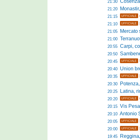
Cosenza, duris
21:30
Monastir, avan
21:20
21:15
UFFICIALE
21:10
UFFICIALE
Mercato si
21:05
Terranuova Tr
21:00
Carpi, colpo 
20:55
Sambenedett
20:50
20:45
UFFICIALE
Union bresc
20:40
20:35
UFFICIALE
Potenza, mister
20:30
Latina, r
20:25
20:20
UFFICIALE
Vis Pesaro, u
20:15
Antonio Se
20:10
20:05
UFFICIALE
20:00
UFFICIALE
Reggina, pr
19:45