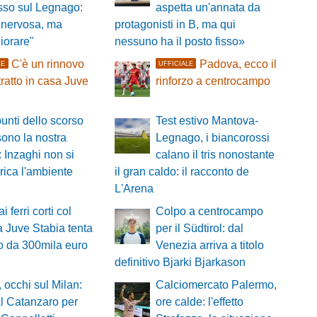
sso sul Legnago:
aspetta un'annata da
 nervosa, ma
protagonisti in B, ma qui
iorare"
nessuno ha il posto fisso»
C'è un rinnovo
Padova, ecco il
LE
UFFICIALE
tratto in casa Juve
rinforzo a centrocampo
a
punti dello scorso
Test estivo Mantova-
ono la nostra
Legnago, i biancorossi
 Inzaghi non si
calano il tris nonostante
ica l'ambiente
il gran caldo: il racconto de
L'Arena
ai ferri corti col
Colpo a centrocampo
la Juve Stabia tenta
per il Südtirol: dal
po da 300mila euro
Venezia arriva a titolo
definitivo Bjarki Bjarkason
, occhi sul Milan:
Calciomercato Palermo,
al Catanzaro per
ore calde: l'effetto