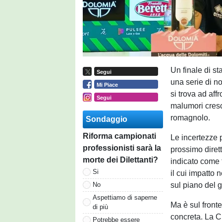
Un finale di st
Segui
una serie di no
Mi Piace
si trova ad aff
Segui
malumori cresce
romagnolo.
Sondaggio
Riforma campionati
Le incertezze p
professionisti sarà la
prossimo diret
morte dei Dilettanti?
indicato come 
Si
il cui impatto 
sul piano del g
No
Aspettiamo di saperne
Ma è sul front
di più
concreta. La C
Potrebbe essere