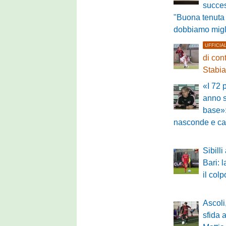
succe
"Buona tenuta
dobbiamo migl
UFFICIA
di con
Stabi
«I 72 
anno s
base»:
nasconde e car
Sibilli 
Bari: 
il col
Ascoli
sfida 