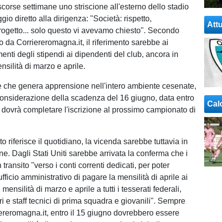
scorse settimane uno striscione all'esterno dello stadio
o diretto alla dirigenza: "Società: rispetto,
Attu
rogetto... solo questo vi avevamo chiesto". Secondo
o da Corriereromagna.it, il riferimento sarebbe ai
nti degli stipendi ai dipendenti del club, ancora in
nsilità di marzo e aprile.
 che genera apprensione nell'intero ambiente cesenate,
 considerazione della scadenza del 16 giugno, data entro
Cal
ub dovrà completare l'iscrizione al prossimo campionato di
riferisce il quotidiano, la vicenda sarebbe tuttavia in
one. Dagli Stati Uniti sarebbe arrivata la conferma che i
 transito "verso i conti correnti dedicati, per poter
ufficio amministrativo di pagare la mensilità di aprile ai
mensilità di marzo e aprile a tutti i tesserati federali,
ri e staff tecnici di prima squadra e giovanili". Sempre
reromagna.it, entro il 15 giugno dovrebbero essere