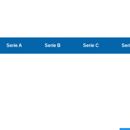
Serie A
Serie B
Serie C
Ser