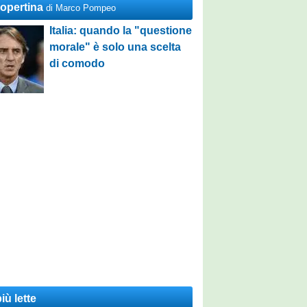
Copertina
di Marco Pompeo
Italia: quando la "questione
morale" è solo una scelta
di comodo
iù lette