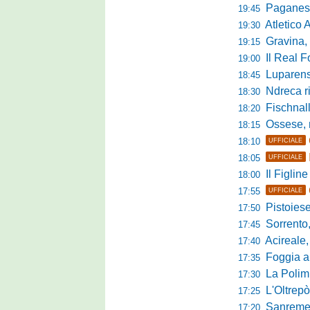
Paganese di 
19:45
Atletico 
19:30
Gravina, parl
19:15
Il Real For
19:00
Luparense, p
18:45
Ndreca rin
18:30
Fischnaller-R
18:20
Ossese, mister C
18:15
18:10
UFFICIALE
18:05
UFFICIALE
Il Figline
18:00
17:55
UFFICIALE
Pistoiese in 
17:50
Sorrento, 
17:45
Acireale,
17:40
Foggia a ca
17:35
La Polimn
17:30
L'Oltrepò
17:25
Sanremese
17:20