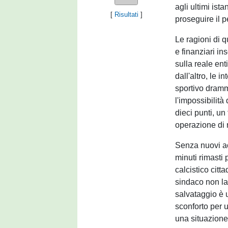
agli ultimi ist
[
Risultati
]
proseguire il p
Le ragioni di 
e finanziari i
sulla reale ent
dall'altro, le 
sportivo dramm
l'impossibilità
dieci punti, u
operazione di r
Senza nuovi ac
minuti rimasti 
calcistico citt
sindaco non la
salvataggio è u
sconforto per u
una situazione 