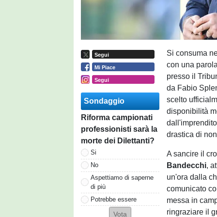
Si consuma nel
Segui
con una parola 
Mi Piace
presso il Tribu
Segui
da Fabio Splen
scelto ufficial
Sondaggio
disponibilità m
Riforma campionati
dall'imprendit
professionisti sarà la
drastica di non
morte dei Dilettanti?
Si
A sancire il cr
Bandecchi
, a
No
un'ora dalla ch
Aspettiamo di saperne
di più
comunicato con
Potrebbe essere
messa in campo
ringraziare il 