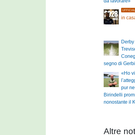
da lavorare»
UFFICIA
in ca
Derby 
Treviso
Conegl
segno di Gerbi
«Ho vi
l'atte
pur ne
Birindelli pro
nonostante il 
Altre not