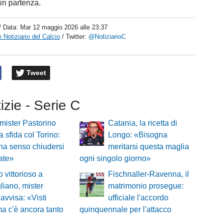
n partenza.
/ Data:
Mar 12 maggio 2026 alle 23:37
 Notiziario del Calcio
/ Twitter:
@NotiziarioC
Tweet
tizie - Serie C
mister Pastorino
Catania, la ricetta di
a sfida col Torino:
Longo: «Bisogna
ha senso chiudersi
meritarsi questa maglia
cate»
ogni singolo giorno»
o vittorioso a
Fischnaller-Ravenna, il
iano, mister
matrimonio prosegue:
 avvisa: «Visti
ufficiale l'accordo
ma c'è ancora tanto
quinquennale per l'attacco