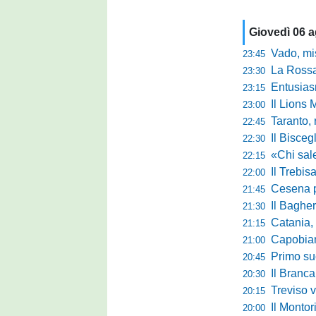
Giovedì 06 
Vado, mister 
23:45
La Rossan
23:30
Entusiasmo 
23:15
Il Lions 
23:00
Taranto, 
22:45
Il Bisceg
22:30
«Chi sale ade
22:15
Il Trebis
22:00
Cesena pront
21:45
Il Bagher
21:30
Catania, la 
21:15
Capobianco è
21:00
Primo succ
20:45
Il Brancal
20:30
Treviso vittori
20:15
Il Monto
20:00