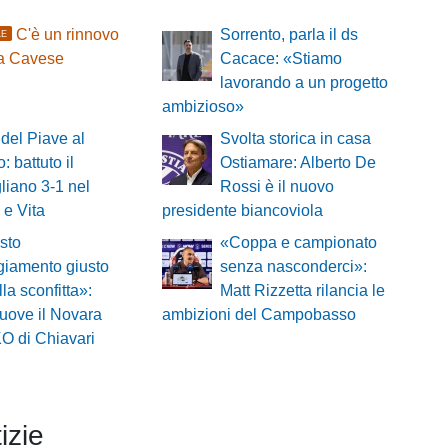
C'è un rinnovo
Sorrento, parla il ds
LE
sa Cavese
Cacace: «Stiamo
lavorando a un progetto
ambizioso»
del Piave al
Svolta storica in casa
: battuto il
Ostiamare: Alberto De
iano 3-1 nel
Rossi è il nuovo
 e Vita
presidente biancoviola
sto
«Coppa e campionato
ggiamento giusto
senza nasconderci»:
lla sconfitta»:
Matt Rizzetta rilancia le
muove il Novara
ambizioni del Campobasso
KO di Chiavari
izie