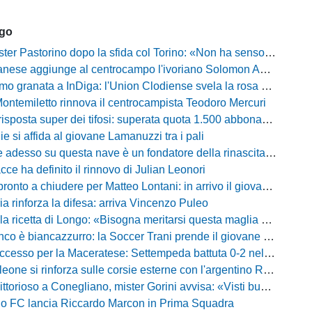
ago
Pastorino dopo la sfida col Torino: «Non ha senso chiudersi e fare le barricate»
ese aggiunge al centrocampo l'ivoriano Solomon Andrews Manu
granata a InDiga: l'Union Clodiense svela la rosa per la nuova annata
Montemiletto rinnova il centrocampista Teodoro Mercuri
risposta super dei tifosi: superata quota 1.500 abbonamenti
lie si affida al giovane Lamanuzzi tra i pali
sso su questa nave è un fondatore della rinascita»: Davis carica l'ambiente Messina
acce ha definito il rinnovo di Julian Leonori
o a chiudere per Matteo Lontani: in arrivo il giovane talento dello Spezia
ia rinforza la difesa: arriva Vincenzo Puleo
ricetta di Longo: «Bisogna meritarsi questa maglia ogni singolo giorno»
 biancazzurro: la Soccer Trani prende il giovane attaccante ex Monopoli
esso per la Maceratese: Settempeda battuta 0-2 nella ripresa
eone si rinforza sulle corsie esterne con l'argentino Rotela
oso a Conegliano, mister Gorini avvisa: «Visti buoni spunti, ma c'è ancora tanto da lavorare»
rio FC lancia Riccardo Marcon in Prima Squadra