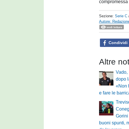
compromessa i
Sezione:
Serie C
Autore: Redazione
vedi letture
Condividi
Altre no
Vado, 
dopo l
«Non 
e fare le barri
Trevis
Conegl
Gorini
buoni spunti, 