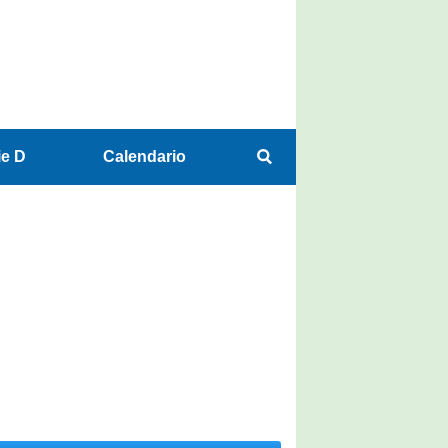
ie D
Calendario