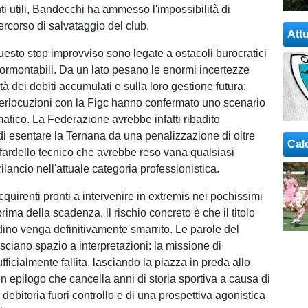
anti utili, Bandecchi ha ammesso l'impossibilità di
ercorso di salvataggio del club.
Attu
questo stop improvviso sono legate a ostacoli burocratici
nsormontabili. Da un lato pesano le enormi incertezze
ità dei debiti accumulati e sulla loro gestione futura;
interlocuzioni con la Figc hanno confermato uno scenario
atico. La Federazione avrebbe infatti ribadito
 di esentare la Ternana da una penalizzazione di oltre
Cal
n fardello tecnico che avrebbe reso vana qualsiasi
ilancio nell'attuale categoria professionistica.
quirenti pronti a intervenire in extremis nei pochissimi
prima della scadenza, il rischio concreto è che il titolo
adino venga definitivamente smarrito. Le parole del
sciano spazio a interpretazioni: la missione di
fficialmente fallita, lasciando la piazza in preda allo
n epilogo che cancella anni di storia sportiva a causa di
debitoria fuori controllo e di una prospettiva agonistica