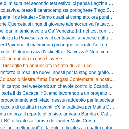
misura nel secondo test estivo: ci pensa Lagzir a piegare l'Equipe Campania
Acquaviva, preso il centrocampista portoghese Tiago Santos
a il ds Maule: «Siamo quasi al completo, ora puntiamo sugli esterni d'attacco»
te Querceta si tinge di giovane talento: arriva l'attaccante Lucchesi
ari in amichevole a Ca' Venezia: 1-1 nel test con la Primavera lagunare
forza la Piovese: arriva il centravanti albanese dalla serie D
avenna, il matrimonio prosegue: ufficiale l'accordo quinquennale per l'attacco
otroneo alza l'asticella: «Salvezza? Non mi pongo limiti, voglio vincere più partite possibile»
C'è un rinnovo in casa Cavese
Il Bisceglie ha annunciato la firma di De Lucci
 rinforza la rosa: tre nuovi innesti per la stagione gialloblù
Colpaccio Mestre, firma Banegas! Confermata la nostra anteprima
campo nel weekend: amichevole contro lo Scandicci allo stadio Strulli di Monsummano
parla il ds Cacace: «Stiamo lavorando a un progetto ambizioso»
 procedimento archiviato: nessun addebito per la società
ccia di qualità in avanti: c'è la trattativa per Mattia Della Morte
ia rinforza il reparto offensivo: arrivano Bamba e Galeota
 FBC ufficializza l'arrivo dell'under Matis Corso
, un "melting pot" di talento: ufficializzati quattro colpi