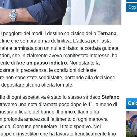
Oggi
 peggiore dei modi il destino calcistico della
Ternana
,
fine che sembra ormai definitiva. L'attesa per l'asta
nale è terminata con un nulla di fatto: la cordata guidata
dori, che inizialmente aveva manifestato interesse, ha
mente di
fare un passo indietro
. Nonostante la
ostrata in precedenza, le condizioni richieste
ore non sono state soddisfatte, portando alla decisione
 depositare alcuna offerta formale.
ollo di ogni aspettativa è stato lo stesso sindaco
Stefano
Cal
ttraverso una nota diramata poco dopo le 11, a meno di
iusura ufficiale del bando. Il primo cittadino ha
 profonda amarezza il fallimento di ogni manovra
 dal Comune per tutelare il titolo sportivo. Nel
gruppo di investitori che ha lavorato freneticamente fino