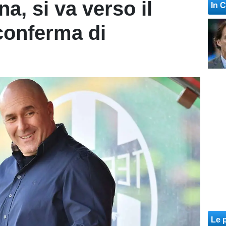
, si va verso il
In 
 conferma di
Le p