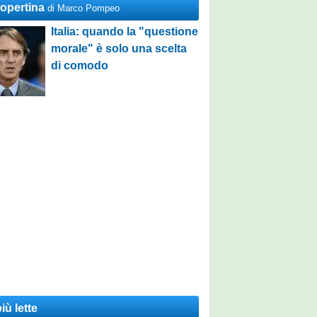
Copertina
di Marco Pompeo
Italia: quando la "questione
morale" è solo una scelta
di comodo
iù lette