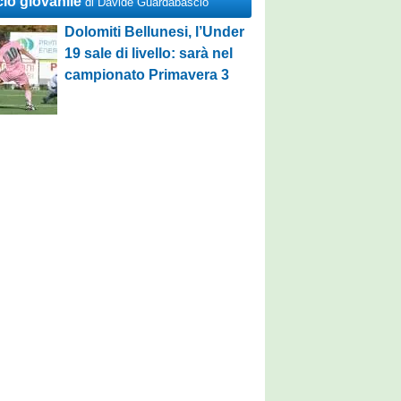
cio giovanile
di Davide Guardabascio
Dolomiti Bellunesi, l’Under
19 sale di livello: sarà nel
campionato Primavera 3