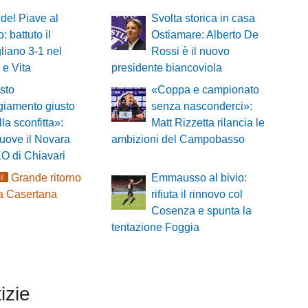
del Piave al
Svolta storica in casa
: battuto il
Ostiamare: Alberto De
iano 3-1 nel
Rossi è il nuovo
 e Vita
presidente biancoviola
sto
«Coppa e campionato
ggiamento giusto
senza nasconderci»:
lla sconfitta»:
Matt Rizzetta rilancia le
muove il Novara
ambizioni del Campobasso
KO di Chiavari
Grande ritorno
Emmausso al bivio:
LE
a Casertana
rifiuta il rinnovo col
Cosenza e spunta la
tentazione Foggia
izie