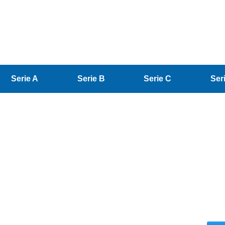
Serie A
Serie B
Serie C
Ser