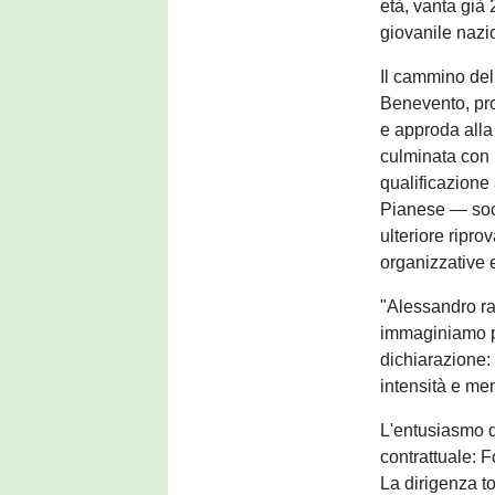
età, vanta già 
giovanile nazi
Il cammino del
Benevento, pro
e approda alla
culminata con 
qualificazione 
Pianese — soci
ulteriore ripro
organizzative 
"Alessandro ra
immaginiamo pe
dichiarazione:
intensità e men
L'entusiasmo d
contrattuale: 
La dirigenza to