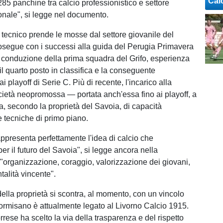
Cal
285 panchine tra calcio professionistico e settore
onale", si legge nel documento.
 tecnico prende le mosse dal settore giovanile del
segue con i successi alla guida del Perugia Primavera
 conduzione della prima squadra del Grifo, esperienza
il quarto posto in classifica e la conseguente
ai playoff di Serie C. Più di recente, l'incarico alla
età neopromossa — portata anch'essa fino ai playoff, a
va, secondo la proprietà del Savoia, di capacità
e tecniche di primo piano.
ppresenta perfettamente l'idea di calcio che
r il futuro del Savoia", si legge ancora nella
 "organizzazione, coraggio, valorizzazione dei giovani,
talità vincente".
ella proprietà si scontra, al momento, con un vincolo
Formisano è attualmente legato al Livorno Calcio 1915.
rrese ha scelto la via della trasparenza e del rispetto