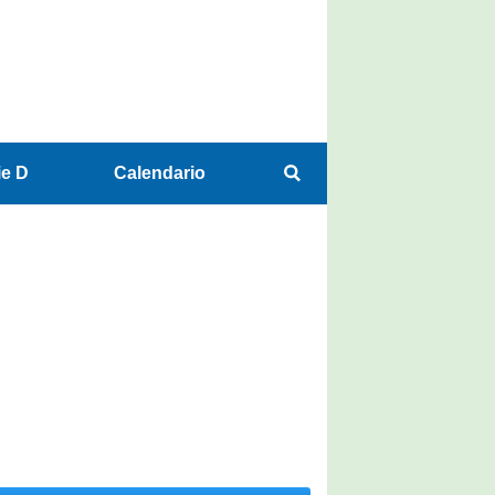
ie D
Calendario