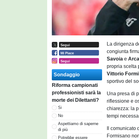
La dirigenza d
Segui
congiunta firm
Mi Piace
Savoia
e
Arc
Segui
propria scelta
Vittorio For
Sondaggio
sportivo del so
Riforma campionati
professionisti sarà la
Una presa di p
morte dei Dilettanti?
riflessione e 
Si
chiarezza: la p
tempi necessar
No
Aspettiamo di saperne
Il comunicato d
di più
Formisano non 
Potrebbe essere