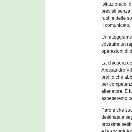
istituzionale,
previsti senza 
ruoli e delle so
il comunicato.
Un atteggiament
costruire un ra
operazioni di d
La chiusura del
Alessandro Vitt
profilo che ab
per competenza
allenatore. È l
aspetteremo pe
Parole che su
destinata a se
prossime setti
e la società è 