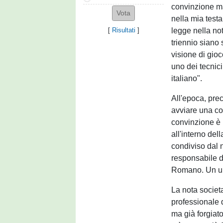
convinzione ma
nella mia testa
legge nella no
[
Risultati
]
triennio siano 
visione di gio
uno dei tecnici
italiano".
All'epoca, prec
avviare una co
convinzione è 
all'interno del
condiviso dal 
responsabile d
Romano. Un un
La nota societa
professionale
ma già forgiat