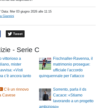
/ Data:
Mer 03 giugno 2026 alle 11:15
a Giannini
Tweet
tizie - Serie C
o vittorioso a
Fischnaller-Ravenna, il
iano, mister
matrimonio prosegue:
 avvisa: «Visti
ufficiale l'accordo
ma c'è ancora tanto
quinquennale per l'attacco
C'è un rinnovo
Sorrento, parla il ds
LE
sa Cavese
Cacace: «Stiamo
lavorando a un progetto
ambizioso»