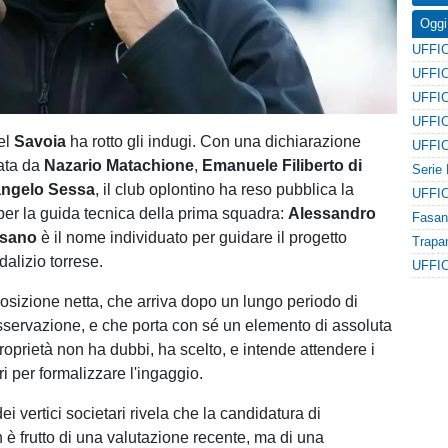
Oggi
el
Savoia
ha rotto gli indugi. Con una dichiarazione
ata da
Nazario Matachione
,
Emanuele Filiberto di
angelo
Sessa
, il club oplontino ha reso pubblica la
 per la guida tecnica della prima squadra:
Alessandro
misano
è il nome individuato per guidare il progetto
dalizio torrese.
osizione netta, che arriva dopo un lungo periodo di
osservazione, e che porta con sé un elemento di assoluta
roprietà non ha dubbi, ha scelto, e intende attendere i
i per formalizzare l'ingaggio.
ei vertici societari rivela che la candidatura di
è frutto di una valutazione recente, ma di una