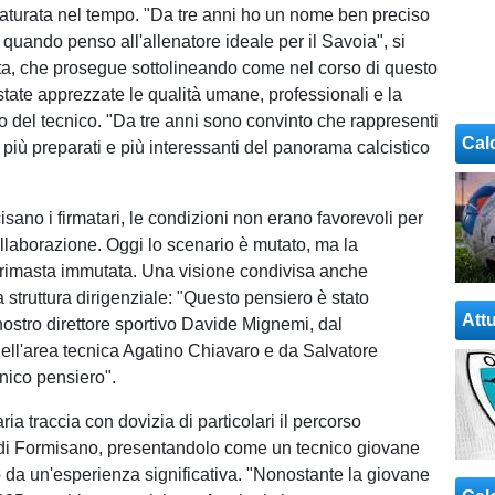
turata nel tempo. "Da tre anni ho un nome ben preciso
 quando penso all'allenatore ideale per il Savoia", si
ta, che prosegue sottolineando come nel corso di questo
state apprezzate le qualità umane, professionali e la
co del tecnico. "Da tre anni sono convinto che rappresenti
Cal
 più preparati e più interessanti del panorama calcistico
isano i firmatari, le condizioni non erano favorevoli per
llaborazione. Oggi lo scenario è mutato, ma la
rimasta immutata. Una visione condivisa anche
la struttura dirigenziale: "Questo pensiero è stato
Attu
nostro direttore sportivo Davide Mignemi, dal
ell'area tecnica Agatino Chiavaro e da Salvatore
ico pensiero".
ria traccia con dovizia di particolari il percorso
 di Formisano, presentandolo come un tecnico giovane
o da un'esperienza significativa. "Nonostante la giovane