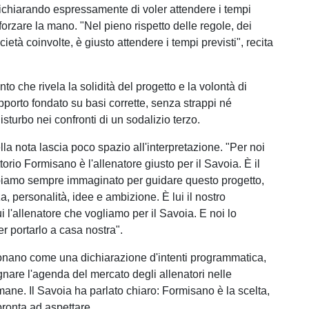
 dichiarando espressamente di voler attendere i tempi
forzare la mano. "Nel pieno rispetto delle regole, dei
cietà coinvolte, è giusto attendere i tempi previsti", recita
o che rivela la solidità del progetto e la volontà di
pporto fondato su basi corrette, senza strappi né
isturbo nei confronti di un sodalizio terzo.
la nota lascia poco spazio all'interpretazione. "Per noi
orio Formisano è l'allenatore giusto per il Savoia. È il
biamo sempre immaginato per guidare questo progetto,
, personalità, idee e ambizione. È lui il nostro
ui l'allenatore che vogliamo per il Savoia. E noi lo
r portarlo a casa nostra".
onano come una dichiarazione d'intenti programmatica,
gnare l'agenda del mercato degli allenatori nelle
mane. Il Savoia ha parlato chiaro: Formisano è la scelta,
pronta ad aspettare.