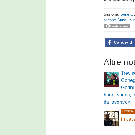
Sezione:
Serie C
Autore: Anna Laur
vedi letture
Condividi
Altre no
Trevis
Conegl
Gorini
buoni spunti, 
da lavorare»
UFFICIA
in ca