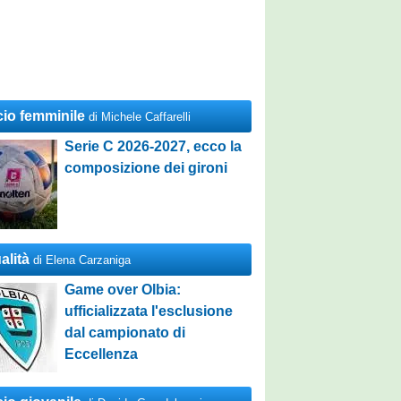
cio femminile
di Michele Caffarelli
Serie C 2026-2027, ecco la
composizione dei gironi
alità
di Elena Carzaniga
Game over Olbia:
ufficializzata l'esclusione
dal campionato di
Eccellenza