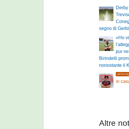
Derby 
Treviso
Conegl
segno di Gerbi
«Ho vi
l'atte
pur ne
Birindelli pro
nonostante il 
UFFICIA
in cas
Altre not