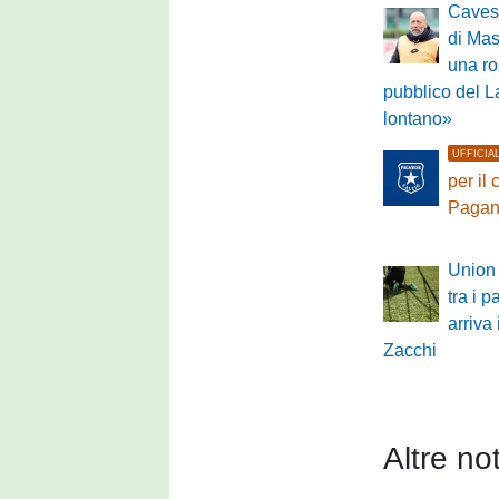
Cavese
di Mas
una ros
pubblico del L
lontano»
UFFICIA
per il
Pagan
Union 
tra i p
arriva 
Zacchi
Altre not