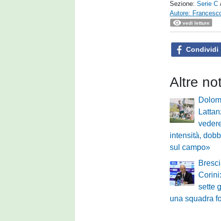
Sezione:
Serie C
Autore: Francesco 
vedi letture
Condividi
Altre no
Dolomi
Lattan
vedere
intensità, dobb
sul campo»
Bresci
Corin
sette 
una squadra fo