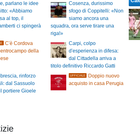
Cal
, parlano le idee
Cosenza, durissimo
itto: «Abbiamo
sfogo di Coppitelli: «Non
a al top, il
siamo ancora una
amberti ci spingerà
squadra, ora serve tirare una
riga!»
C'è Cordova
Carpi, colpo
LE
 centrocampo della
d'esperienza in difesa:
ese
dal Cittadella arriva a
titolo definitivo Riccardo Gatti
brescia, rinforzo
Doppio nuovo
UFFICIALE
ali: dal Sassuolo
acquisto in casa Perugia
il portiere Gioele
izie