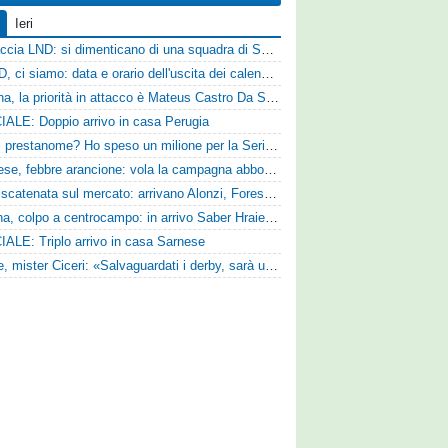
Ieri
Figuraccia LND: si dimenticano di una squadra di Serie D, è da rifare il programma Coppa Italia
Serie D, ci siamo: data e orario dell'uscita dei calendari ufficiali
Reggina, la priorità in attacco è Mateus Castro Da Silva: ore decisive per la fumata bianca
IALE: Doppio arrivo in casa Perugia
«Quali prestanome? Ho speso un milione per la Serie D»: Bandecchi rompe il silenzio sul futuro della Ternana
Pistoiese, febbre arancione: vola la campagna abbonamenti, superata quota 750 tessere
SPAL scatenata sul mercato: arrivano Alonzi, Foresta, Munaretto e Tobia
Ternana, colpo a centrocampo: in arrivo Saber Hraiech, per Scappini si attende l'accordo
IALE: Triplo arrivo in casa Sarnese
Varese, mister Ciceri: «Salvaguardati i derby, sarà un campionato avvincente»