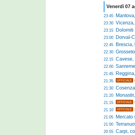
Venerdì 07 
Mantova, parla 
23:45
Vicenza, mister 
23:30
Dolomiti Bellun
23:15
Dorval-Catan
23:00
Brescia, l'a
22:45
Grosseto-Tau A
22:30
Cavese, parlano
22:15
Sanremese s
22:00
Reggina, non
21:45
21:35
UFFICIALE
Cosenza, duris
21:30
Monastir, avan
21:20
21:15
UFFICIALE
21:10
UFFICIALE
Mercato si
21:05
Terranuova Tr
21:00
Carpi, colpo 
20:55