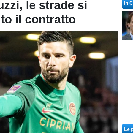
zi, le strade si
In 
to il contratto
Le p