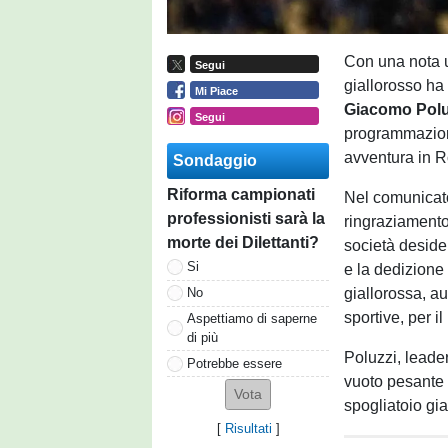
Con una nota uf
Segui
giallorosso ha
Mi Piace
Giacomo Polu
Segui
programmazion
avventura in R
Sondaggio
Riforma campionati
Nel comunicato
professionisti sarà la
ringraziamento 
morte dei Dilettanti?
società deside
Si
e la dedizione
giallorossa, au
No
sportive, per 
Aspettiamo di saperne
di più
Poluzzi, leader
Potrebbe essere
vuoto pesante n
spogliatoio gia
[
Risultati
]