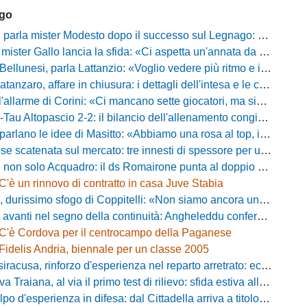
ago
mister Modesto dopo il successo sul Legnago: "Buona tenuta nervosa, ma dobbiamo migliorare"
Gallo lancia la sfida: «Ci aspetta un'annata da protagonisti in B, ma qui nessuno ha il posto fisso»
esi, parla Lattanzio: «Voglio vedere più ritmo e intensità, dobbiamo lasciare tutto sul campo»
zaro, affare in chiusura: i dettagli dell'intesa e le cifre dell'operazione
llarme di Corini: «Ci mancano sette giocatori, ma siamo una squadra forte»
ltopascio 2-2: il bilancio dell'allenamento congiunto e la risposta dei nuovi arrivi
 le idee di Masitto: «Abbiamo una rosa al top, il pubblico del Lamberti ci spingerà lontano»
catenata sul mercato: tre innesti di spessore per un attacco da sogni
 solo Acquadro: il ds Romairone punta al doppio colpo Baldan-Volpicelli
C'è un rinnovo di contratto in casa Juve Stabia
simo sfogo di Coppitelli: «Non siamo ancora una squadra, ora serve tirare una riga!»
ti nel segno della continuità: Angheleddu confermato in panchina, in attacco arriva Loru
C'è Cordova per il centrocampo della Paganese
Fidelis Andria, biennale per un classe 2005
racusa, rinforzo d'esperienza nel reparto arretrato: ecco Orlando
aiana, al via il primo test di rilievo: sfida estiva allo Zecchini con il Grosseto
d'esperienza in difesa: dal Cittadella arriva a titolo definitivo Riccardo Gatti