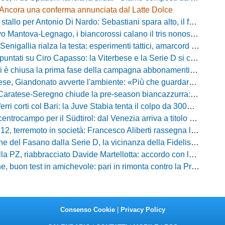
Ancora una conferma annunciata dal Latte Dolce
llo per Antonio Di Nardo: Sebastiani spara alto, il futuro resta un enigma
tova-Legnago, i biancorossi calano il tris nonostante il gran caldo: il racconto de L'Arena
igallia rialza la testa: esperimenti tattici, amarcord e lo sguardo al Rimini
tati su Ciro Capasso: la Viterbese e la Serie D si contendono l'esterno ex Fiorentina
hiusa la prima fase della campagna abbonamenti: circa 400 tessere rinnovate in prelazione
o avverte l'ambiente: «Più che guardare chi avremo di fronte, mi interessa vedere la mia squadra migliorare giorno dopo giorno»
tese-Seregno chiude la pre-season biancazzurra: info e dove vedere il match
ferri corti col Bari: la Juve Stabia tenta il colpo da 300mila euro
ocampo per il Südtirol: dal Venezia arriva a titolo definitivo Bjarki Bjarkason
erremoto in società: Francesco Aliberti rassegna le dimissioni da tutte le cariche
Fasano dalla Serie D, la vicinanza della Fidelis Andria e le parole del presidente Vallarella
 riabbracciato Davide Martellotta: accordo con la Folgore Caratese per il ritorno in prestito
buon test in amichevole: pari in rimonta contro la Primavera del Sassuolo
Consenso Cookie
|
Privacy Policy