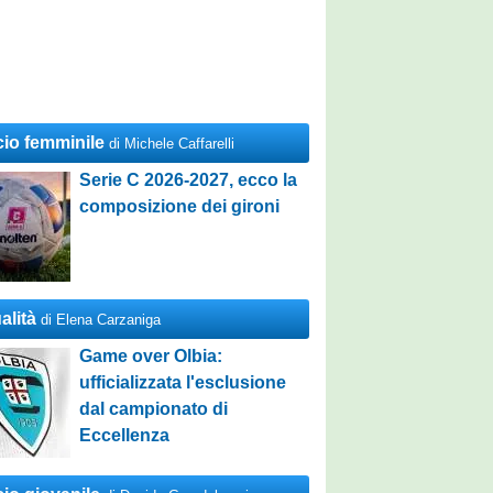
cio femminile
di Michele Caffarelli
Serie C 2026-2027, ecco la
composizione dei gironi
alità
di Elena Carzaniga
Game over Olbia:
ufficializzata l'esclusione
dal campionato di
Eccellenza