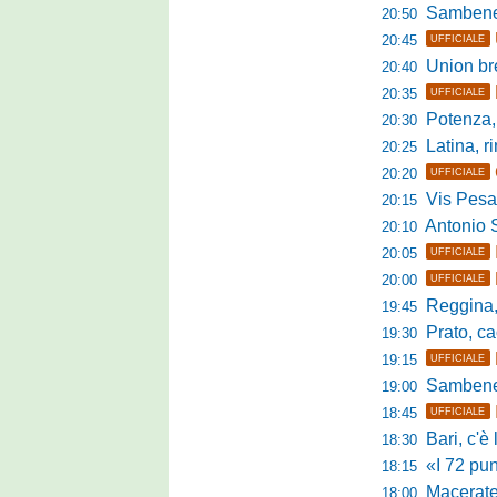
Sambenedett
20:50
20:45
UFFICIALE
Union bresc
20:40
20:35
UFFICIALE
Potenza, mister
20:30
Latina, r
20:25
20:20
UFFICIALE
Vis Pesaro, u
20:15
Antonio Se
20:10
20:05
UFFICIALE
20:00
UFFICIALE
Reggina, pr
19:45
Prato, cao
19:30
19:15
UFFICIALE
Sambenedett
19:00
18:45
UFFICIALE
Bari, c'è l'ac
18:30
«I 72 punti d
18:15
Maceratese, il 
18:00