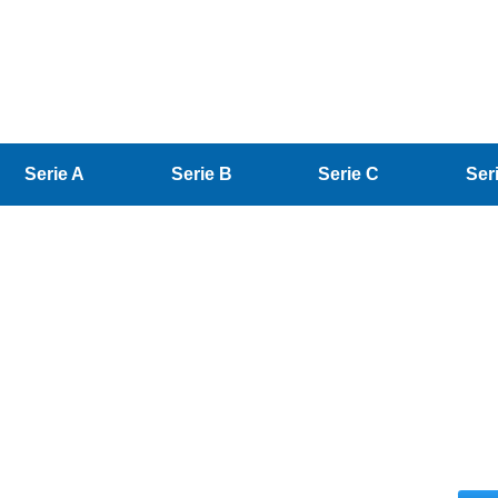
Serie A
Serie B
Serie C
Ser