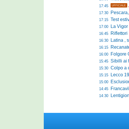
17:45
UFFICIALE
Pescara, sta
17:30
Test estivo Man
17:15
La Vigor Sen
17:00
Riflettori pun
16:45
Latina , si è c
16:30
Recanatese, Giandonat
16:15
Folgore Cara
16:00
Sibilli ai 
15:45
Colpo a centr
15:30
Lecco 1912, t
15:15
Esclusione del 
15:00
Francavilla PZ,
14:45
Lentigione, 
14:30