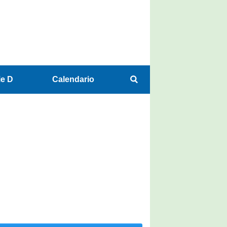
ie D
Calendario