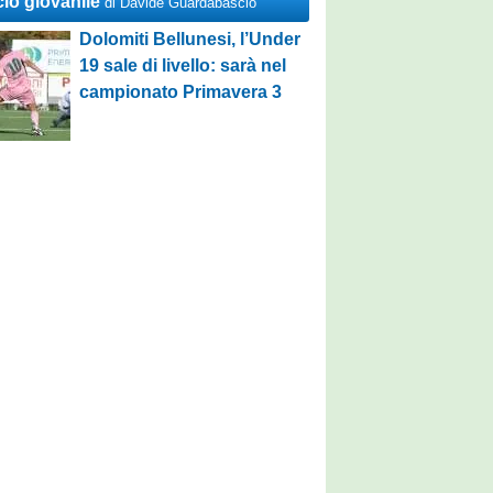
cio giovanile
di Davide Guardabascio
Dolomiti Bellunesi, l’Under
19 sale di livello: sarà nel
campionato Primavera 3