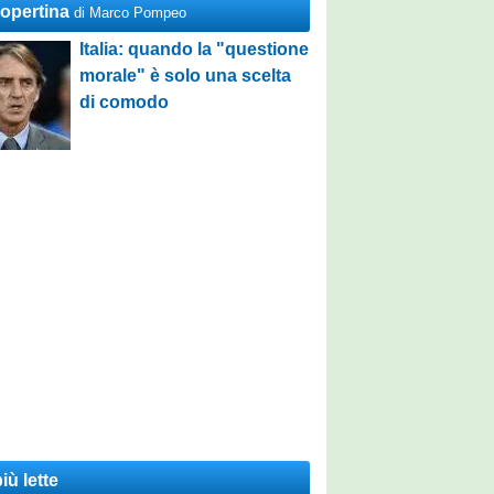
Copertina
di Marco Pompeo
Italia: quando la "questione
morale" è solo una scelta
di comodo
iù lette