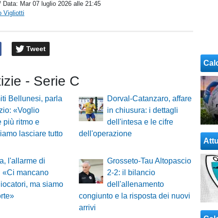
/ Data:
Mar 07 luglio 2026 alle 21:45
Vigliotti
Tweet
Cal
tizie - Serie C
ti Bellunesi, parla
Dorval-Catanzaro, affare
zio: «Voglio
in chiusura: i dettagli
 più ritmo e
dell'intesa e le cifre
iamo lasciare tutto
dell'operazione
Attu
a, l'allarme di
Grosseto-Tau Altopascio
i: «Ci mancano
2-2: il bilancio
giocatori, ma siamo
dell'allenamento
rte»
congiunto e la risposta dei nuovi
arrivi