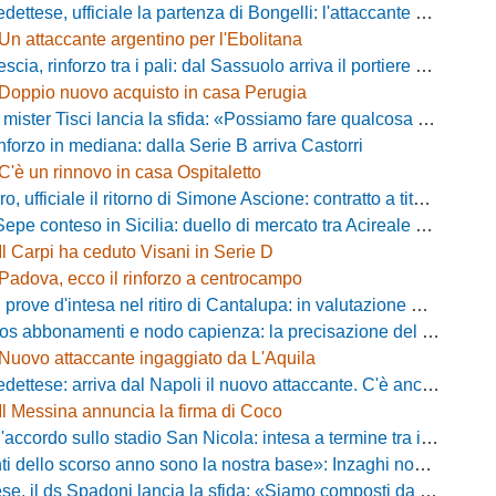
ese, ufficiale la partenza di Bongelli: l'attaccante passa in Serie D
Un attaccante argentino per l'Ebolitana
ia, rinforzo tra i pali: dal Sassuolo arriva il portiere Gioele Zacchi
Doppio nuovo acquisto in casa Perugia
 Tisci lancia la sfida: «Possiamo fare qualcosa di storico e regalarci la trasferta a Genova»
inforzo in mediana: dalla Serie B arriva Castorri
C'è un rinnovo in casa Ospitaletto
fficiale il ritorno di Simone Ascione: contratto a titolo definitivo fino al 2029
pe conteso in Sicilia: duello di mercato tra Acireale e Messina
Il Carpi ha ceduto Visani in Serie D
Padova, ecco il rinforzo a centrocampo
ove d'intesa nel ritiro di Cantalupa: in valutazione Blazevic e Anton
s abbonamenti e nodo capienza: la precisazione del club laniero
Nuovo attaccante ingaggiato da L'Aquila
ese: arriva dal Napoli il nuovo attaccante. C'è anche l'ufficialità
Il Messina annuncia la firma di Coco
cordo sullo stadio San Nicola: intesa a termine tra il Comune e il club di De Laurentiis
ello scorso anno sono la nostra base»: Inzaghi non si nasconde e carica l'ambiente
ds Spadoni lancia la sfida: «Siamo composti da elementi validi con motivazioni altissime»