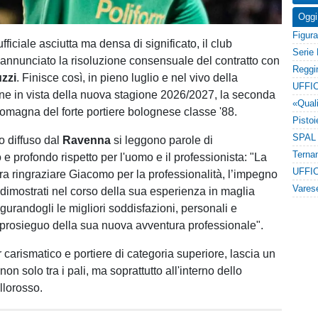
Oggi
ficiale asciutta ma densa di significato, il club
 annunciato la risoluzione consensuale del contratto con
zzi
. Finisce così, in pieno luglio e nel vivo della
UFFIC
e in vista della nuova stagione 2026/2027, la seconda
omagna del forte portiere bolognese classe '88.
 diffuso dal
Ravenna
si leggono parole di
e profondo rispetto per l'uomo e il professionista: "La
UFFIC
ra ringraziare Giacomo per la professionalità, l’impegno
 dimostrati nel corso della sua esperienza in maglia
gurandogli le migliori soddisfazioni, personali e
il prosieguo della sua nuova avventura professionale".
 carismatico e portiere di categoria superiore, lascia un
on solo tra i pali, ma soprattutto all'interno dello
llorosso.