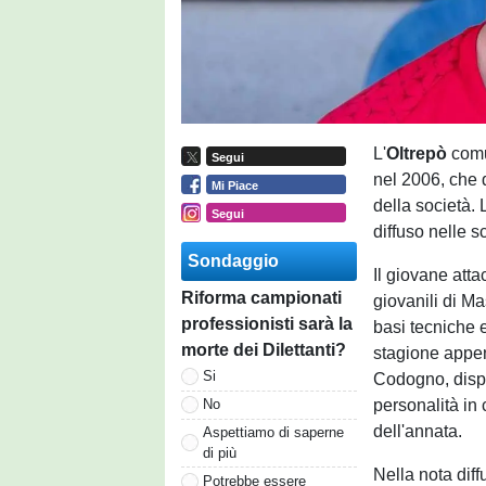
L'
Oltrepò
comu
Segui
nel 2006, che 
Mi Piace
della società.
Segui
diffuso nelle s
Sondaggio
Il giovane att
Riforma campionati
giovanili di Ma
professionisti sarà la
basi tecniche e
morte dei Dilettanti?
stagione appena
Si
Codogno, dispu
personalità in
No
dell'annata.
Aspettiamo di saperne
di più
Nella nota diff
Potrebbe essere