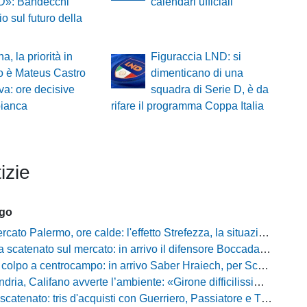
 D»: Bandecchi
calendari ufficiali
io sul futuro della
a, la priorità in
Figuraccia LND: si
o è Mateus Castro
dimenticano di una
va: ore decisive
squadra di Serie D, è da
bianca
rifare il programma Coppa Italia
izie
ago
Palermo, ore calde: l'effetto Strefezza, la situazione Segre e i nomi per l'attacco
atenato sul mercato: in arrivo il difensore Boccadamo a titolo temporaneo
po a centrocampo: in arrivo Saber Hraiech, per Scappini si attende l'accordo
alifano avverte l’ambiente: «Girone difficilissimo, affascinante e bellissimo: non prometto risultati»
atenato: tris d'acquisti con Guerriero, Passiatore e Theodore