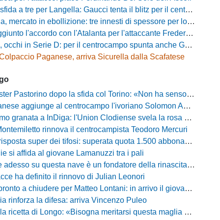
a a tre per Langella: Gaucci tenta il blitz per il centrocampista del Cosenza
rcato in ebollizione: tre innesti di spessore per lo scacchiere di Vinicio Espinal
unto l'accordo con l'Atalanta per l'attaccante Frederick Samuel Ndongue
cchi in Serie D: per il centrocampo spunta anche Gerardo Di Gilio
Colpaccio Paganese, arriva Sicurella dalla Scafatese
ago
Pastorino dopo la sfida col Torino: «Non ha senso chiudersi e fare le barricate»
ese aggiunge al centrocampo l'ivoriano Solomon Andrews Manu
granata a InDiga: l'Union Clodiense svela la rosa per la nuova annata
Montemiletto rinnova il centrocampista Teodoro Mercuri
risposta super dei tifosi: superata quota 1.500 abbonamenti
lie si affida al giovane Lamanuzzi tra i pali
sso su questa nave è un fondatore della rinascita»: Davis carica l'ambiente Messina
acce ha definito il rinnovo di Julian Leonori
o a chiudere per Matteo Lontani: in arrivo il giovane talento dello Spezia
ia rinforza la difesa: arriva Vincenzo Puleo
ricetta di Longo: «Bisogna meritarsi questa maglia ogni singolo giorno»