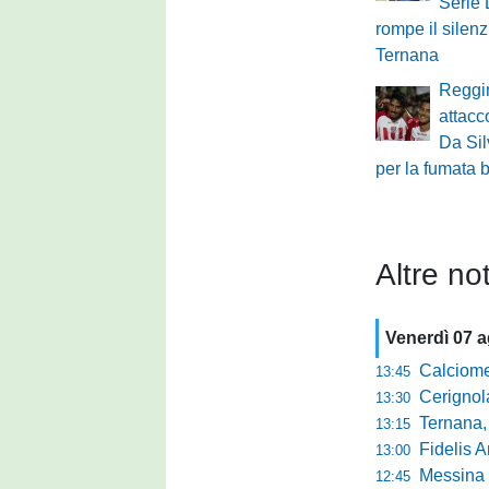
Serie
rompe il silenz
Ternana
Reggin
attacc
Da Sil
per la fumata 
Altre not
Venerdì 07 
Calciomercato 
13:45
Cerignola sc
13:30
Ternana, col
13:15
Fidelis Andria, C
13:00
Messina sc
12:45