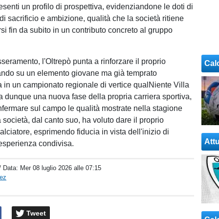
senti un profilo di prospettiva, evidenziandone le doti di
 di sacrificio e ambizione, qualità che la società ritiene
i fin da subito in un contributo concreto al gruppo
eramento, l'Oltrepò punta a rinforzare il proprio
Cal
ando su un elemento giovane ma già temprato
a in un campionato regionale di vertice qualNiente Villa
 dunque una nuova fase della propria carriera sportiva,
fermare sul campo le qualità mostrate nella stagione
società, dal canto suo, ha voluto dare il proprio
lciatore, esprimendo fiducia in vista dell'inizio di
Attu
esperienza condivisa.
/ Data:
Mer 08 luglio 2026 alle 07:15
pez
Tweet