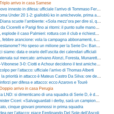
Triplo arrivo in casa Sarnese
vo innesto in difesa: ufficiale l'arrivo di Tommaso Ferraro
 Under 20 1-2: gialloblù ko in amichevole, prima apparizione per Caia
 scuote l’ambiente: «Sola mezz’ora per dire sì, qui per costruire una squadra da livello»
Cicerelli e Parigi fino ai ritorni: il punto sulle manovre del Delfino
plode il caso Palmieri: rottura con il club e richiesta di cessione
ebbre arancione: vola la campagna abbonamenti, superata quota 750 tessere
me? Ho speso un milione per la Serie D»: Bandecchi rompe il silenzio sul futuro della Ternana
ci siamo: data e orario dell'uscita dei calendari ufficiali
nata sul mercato: arrivano Alonzi, Foresta, Munaretto e Tobia
bonese 3-0: Ciotti e Achour decidono il test amichevole di Lorica
olpo per l'attacco: ufficiale l'arrivo di Thomas Alberti
riorità in attacco è Mateus Castro Da Silva: ore decisive per la fumata bianca
inforzi per difesa e attacco: ecco Azarovs e Tourè
Doppio arrivo in casa Perugia
D: si dimenticano di una squadra di Serie D, è da rifare il programma Coppa Italia
ter Ciceri: «Salvaguardati i derby, sarà un campionato avvincente»
rato, cinque giovani promossi in prima squadra
dea per l'attacco: piace Ferdinando Del Sole dell'Ascoli