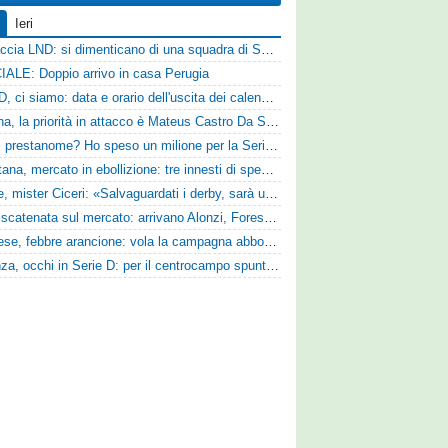
Ieri
Figuraccia LND: si dimenticano di una squadra di Serie D, è da rifare il programma Coppa Italia
IALE: Doppio arrivo in casa Perugia
Serie D, ci siamo: data e orario dell'uscita dei calendari ufficiali
Reggina, la priorità in attacco è Mateus Castro Da Silva: ore decisive per la fumata bianca
«Quali prestanome? Ho speso un milione per la Serie D»: Bandecchi rompe il silenzio sul futuro della Ternana
Casertana, mercato in ebollizione: tre innesti di spessore per lo scacchiere di Vinicio Espinal
Varese, mister Ciceri: «Salvaguardati i derby, sarà un campionato avvincente»
SPAL scatenata sul mercato: arrivano Alonzi, Foresta, Munaretto e Tobia
Pistoiese, febbre arancione: vola la campagna abbonamenti, superata quota 750 tessere
Cosenza, occhi in Serie D: per il centrocampo spunta anche Gerardo Di Gilio