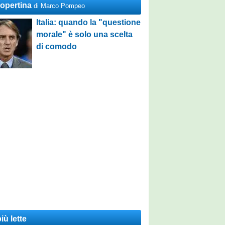
Copertina
di Marco Pompeo
Italia: quando la "questione
morale" è solo una scelta
di comodo
iù lette