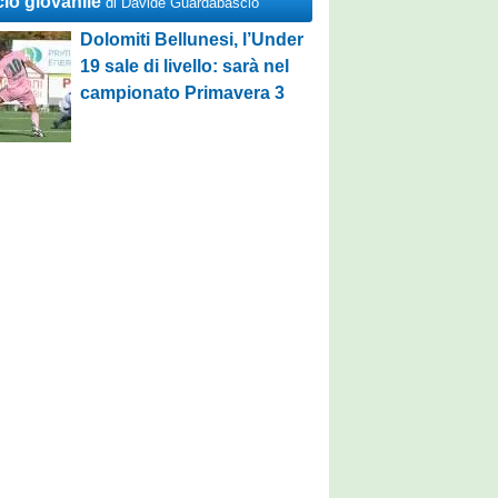
cio giovanile
di Davide Guardabascio
Dolomiti Bellunesi, l’Under
19 sale di livello: sarà nel
campionato Primavera 3