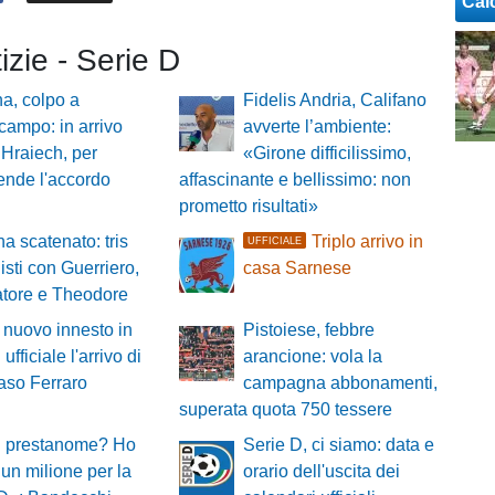
Cal
tizie - Serie D
a, colpo a
Fidelis Andria, Califano
campo: in arrivo
avverte l’ambiente:
Hraiech, per
«Girone difficilissimo,
tende l'accordo
affascinante e bellissimo: non
prometto risultati»
a scatenato: tris
Triplo arrivo in
UFFICIALE
isti con Guerriero,
casa Sarnese
atore e Theodore
 nuovo innesto in
Pistoiese, febbre
 ufficiale l'arrivo di
arancione: vola la
so Ferraro
campagna abbonamenti,
superata quota 750 tessere
i prestanome? Ho
Serie D, ci siamo: data e
un milione per la
orario dell'uscita dei