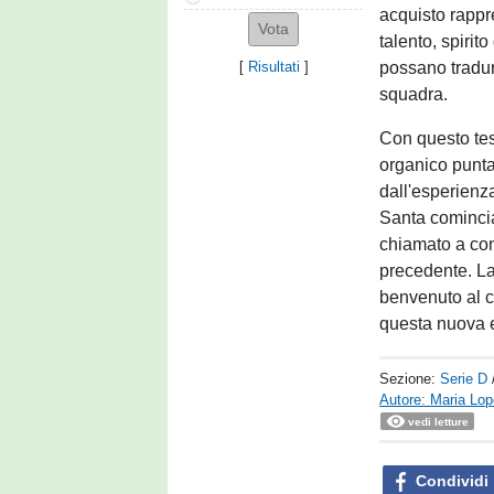
acquisto rappre
talento, spirito
possano tradurs
[
Risultati
]
squadra.
Con questo tess
organico punt
dall'esperienz
Santa comincia
chiamato a con
precedente. La 
benvenuto al ca
questa nuova 
Sezione:
Serie D
Autore: Maria Lo
vedi letture
Condividi