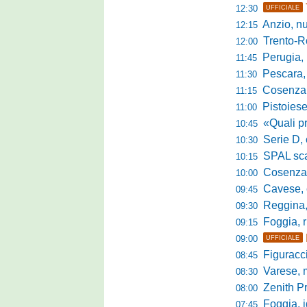
12:30
UFFICIALE
Anzio, nuo
12:15
Trento-Roma
12:00
Perugia, Diana
11:45
Pescara, da 
11:30
Cosenza, es
11:15
Pistoiese, f
11:00
«Quali prestano
10:45
Serie D, 
10:30
SPAL scate
10:15
Cosenza-Vi
10:00
Cavese, c
09:45
Reggina, la p
09:30
Foggia, r
09:15
09:00
UFFICIALE
Figuraccia LN
08:45
Varese, mis
08:30
Zenith P
08:00
Foggia, i
07:45