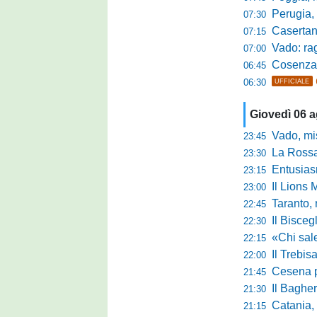
Perugia, sfid
07:30
Casertana, me
07:15
Vado: raggi
07:00
Cosenza, o
06:45
06:30
UFFICIALE
Giovedì 06 
Vado, mister 
23:45
La Rossan
23:30
Entusiasmo 
23:15
Il Lions 
23:00
Taranto, 
22:45
Il Bisceg
22:30
«Chi sale ade
22:15
Il Trebis
22:00
Cesena pront
21:45
Il Bagher
21:30
Catania, la 
21:15