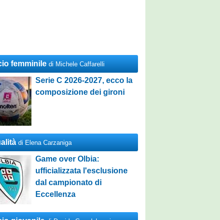
cio femminile
di Michele Caffarelli
Serie C 2026-2027, ecco la
composizione dei gironi
alità
di Elena Carzaniga
Game over Olbia:
ufficializzata l'esclusione
dal campionato di
Eccellenza