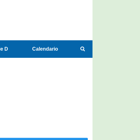
ie D
Calendario