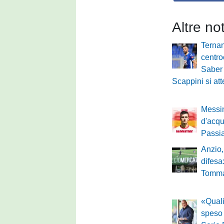
Altre no
Ternan
centro
Saber 
Scappini si at
Messin
d'acqu
Passi
Anzio,
difesa:
Tomma
«Qual
speso 