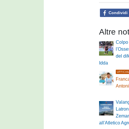
Condividi
Altre no
Colpo 
l'Osses
del di
Idda
UFFICIA
Franca
Anton
Valan
Latron
Zeman
all'Atletico A