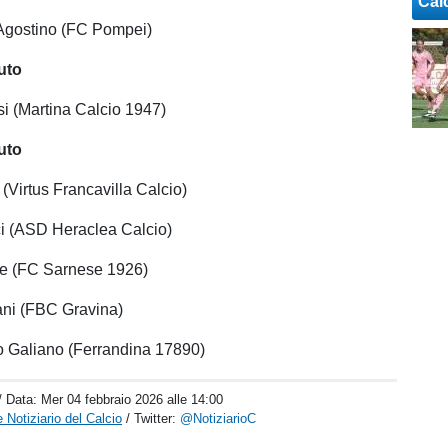
Cal
Agostino (FC Pompei)
uto
i (Martina Calcio 1947)
uto
 (Virtus Francavilla Calcio)
i (ASD Heraclea Calcio)
e (FC Sarnese 1926)
ni (FBC Gravina)
o Galiano (Ferrandina 17890)
/ Data:
Mer 04 febbraio 2026 alle 14:00
 Notiziario del Calcio
/ Twitter:
@NotiziarioC