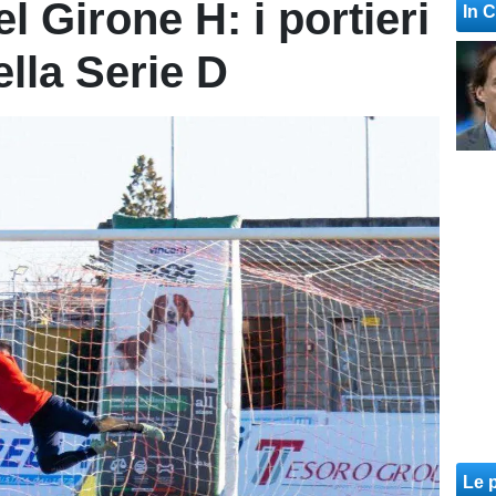
el Girone H: i portieri
In 
ella Serie D
Le p