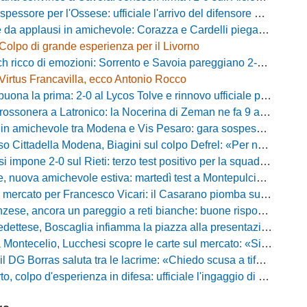
essore per l'Ossese: ufficiale l'arrivo del difensore Riccardo Idda
 applausi in amichevole: Corazza e Cardelli piegano lo Scandicci per 1-0
Colpo di grande esperienza per il Livorno
ricco di emozioni: Sorrento e Savoia pareggiano 2-2 in amichevole
Virtus Francavilla, ecco Antonio Rocco
uona la prima: 2-0 al Lycos Tolve e rinnovo ufficiale per Llanos
sonera a Latronico: la Nocerina di Zeman ne fa 9 all'Atletico Agromonte
chevole tra Modena e Vis Pesaro: gara sospesa per il grave infortunio di Sersanti
della Modena, Biagini sul colpo Defrel: «Per noi rappresenta un sogno, a volte si realizzano»
 impone 2-0 sul Rieti: terzo test positivo per la squadra di Andreucci
uova amichevole estiva: martedì test a Montepulciano contro il Taranto
ercato per Francesco Vicari: il Casarano piomba sul difensore del Bari
, ancora un pareggio a reti bianche: buone risposte per Bolzoni col Club Milano
caglia infiamma la piazza alla presentazione: «Senza di voi non saremmo nulla, vi promettiamo lavoro e maglia sudata»
io, Lucchesi scopre le carte sul mercato: «Siamo contenti del lavoro fatto, puntiamo dritti ai playoff»
orras saluta tra le lacrime: «Chiedo scusa a tifosi e famiglia, Faroni ha perso tantissimi soldi»
 colpo d'esperienza in difesa: ufficiale l'ingaggio di Manuel Daffara