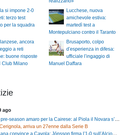
realizzano»
la si impone 2-0
Lucchese, nuova
ti: terzo test
amichevole estiva:
vo per la squadra
martedì test a
Montepulciano contro il Taranto
lanzese, ancora
Brusaporto, colpo
eggio a reti
d'esperienza in difesa:
e: buone risposte
ufficiale l'ingaggio di
l Club Milano
Manuel Daffara
izie
9 ago
-season amaro per la Cairese: al Piola il Novara s’impone 2-0 con super Valdesi
Cerignola, arriva un 27enne dalla Serie B
a convince a Cavola: Jónsson firma l'1-0 sull'Alcione Milano