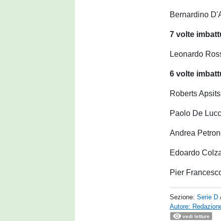
Bernardino D'
7 volte imbatt
Leonardo Ross
6 volte imbatt
Roberts Apsits
Paolo De Lucc
Andrea Petron
Edoardo Colza
Pier Francesc
Sezione:
Serie D
Autore: Redazione
vedi letture