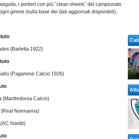
seguito, i portieri con più "clean sheets" del campionato
ogni girone (sulla base dei dati aggiornati disponibili).
ttuto
Cal
des (Barletta 1922)
ttuto
Gallo (Paganese Calcio 1926)
uto
Attu
 (Manfredonia Calcio)
 (Real Normanna)
i (AC Nardò)
uto