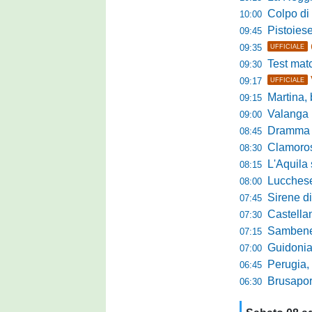
Colpo di sp
10:00
Pistoiese da
09:45
09:35
UFFICIALE
Test match 
09:30
09:17
UFFICIALE
Martina, b
09:15
Valanga ros
09:00
Dramma in ami
08:45
Clamoroso Citta
08:30
L'Aquila si
08:15
Lucchese, n
08:00
Sirene di m
07:45
Castellanzese
07:30
Sambenedettese, Bos
07:15
Guidonia Montecel
07:00
Perugia, il DG B
06:45
Brusaporto,
06:30