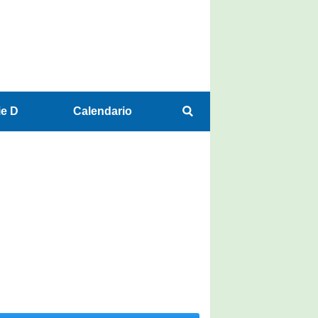
ie D
Calendario