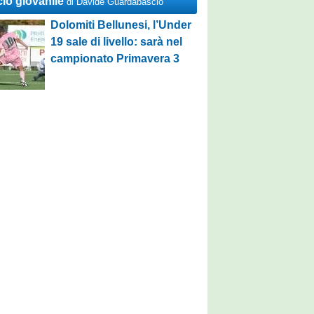
cio giovanile
di Davide Guardabascio
Dolomiti Bellunesi, l’Under
19 sale di livello: sarà nel
campionato Primavera 3