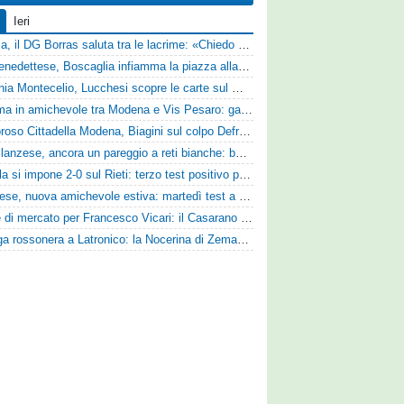
Ieri
Perugia, il DG Borras saluta tra le lacrime: «Chiedo scusa a tifosi e famiglia, Faroni ha perso tantissimi soldi»
Sambenedettese, Boscaglia infiamma la piazza alla presentazione: «Senza di voi non saremmo nulla, vi promettiamo lavoro e maglia sudata»
Guidonia Montecelio, Lucchesi scopre le carte sul mercato: «Siamo contenti del lavoro fatto, puntiamo dritti ai playoff»
Dramma in amichevole tra Modena e Vis Pesaro: gara sospesa per il grave infortunio di Sersanti
Clamoroso Cittadella Modena, Biagini sul colpo Defrel: «Per noi rappresenta un sogno, a volte si realizzano»
Castellanzese, ancora un pareggio a reti bianche: buone risposte per Bolzoni col Club Milano
L'Aquila si impone 2-0 sul Rieti: terzo test positivo per la squadra di Andreucci
Lucchese, nuova amichevole estiva: martedì test a Montepulciano contro il Taranto
Sirene di mercato per Francesco Vicari: il Casarano piomba sul difensore del Bari
Valanga rossonera a Latronico: la Nocerina di Zeman ne fa 9 all'Atletico Agromonte