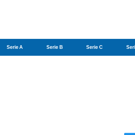
Serie A
Serie B
Serie C
Ser