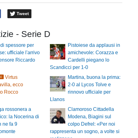
Tweet
tizie - Serie D
di spessore per
Pistoiese da applausi in
e: ufficiale l'arrivo
amichevole: Corazza e
fensore Riccardo
Cardelli piegano lo
Scandicci per 1-0
Virtus
Martina, buona la prima:
LE
villa, ecco
2-0 al Lycos Tolve e
io Rocco
rinnovo ufficiale per
Llanos
ga rossonera a
Clamoroso Cittadella
ico: la Nocerina di
Modena, Biagini sul
 ne fa 9
colpo Defrel: «Per noi
gromonte
rappresenta un sogno, a volte si