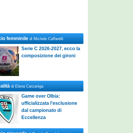
cio femminile
di Michele Caffarelli
Serie C 2026-2027, ecco la
composizione dei gironi
alità
di Elena Carzaniga
Game over Olbia:
ufficializzata l'esclusione
dal campionato di
Eccellenza