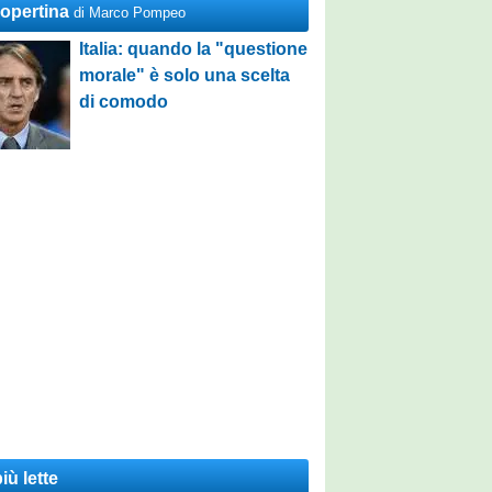
Copertina
di Marco Pompeo
Italia: quando la "questione
morale" è solo una scelta
di comodo
iù lette