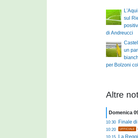
L'Aqui
sul Rie
positi
di Andreucci
Castel
un par
bianch
per Bolzoni co
Altre not
Domenica 0
Finale di pre
10:30
10:20
UFFICIALE
La Reggian
10:15