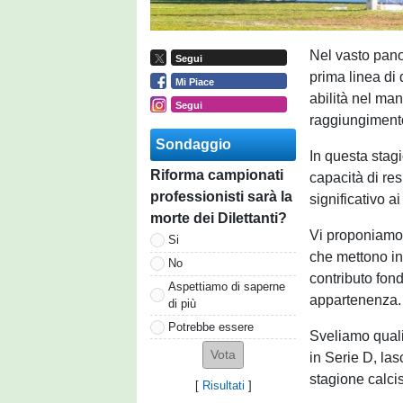
Nel vasto pano
Segui
prima linea di 
Mi Piace
abilità nel man
Segui
raggiungimento 
Sondaggio
In questa stagio
Riforma campionati
capacità di re
professionisti sarà la
significativo a
morte dei Dilettanti?
Vi proponiamo l
Si
che mettono in l
No
contributo fond
Aspettiamo di saperne
appartenenza.
di più
Potrebbe essere
Sveliamo quali
in Serie D, las
stagione calcis
[
Risultati
]