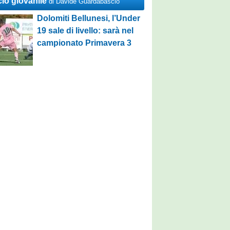
cio giovanile
di Davide Guardabascio
Dolomiti Bellunesi, l’Under
19 sale di livello: sarà nel
campionato Primavera 3