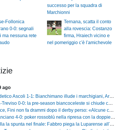
successo per la squadra di
Marchionni
e-Follonica
Ternana, scatta il conto
ano 0-0: segnali
alla rovescia: Costanzo
vi ma nessuna rete
firma, Hraiech vicino e
laudo
nel pomeriggio c'è l'amichevole
izie
9 ago
o Ascoli 1-1: Bianchimano illude i marchigiani, Ardizzone salva i biancazzurri nel finale
iso 0-0: la pre-season biancoceleste si chiude con un pareggio senza reti
i non fa drammi dopo il derby perso: «Alcune cose non mi sono piaciute, ma siamo sulla strada giusta»
-0: poker rossoblù nella ripresa con la doppietta di Faggioli e i gol di Candellori e Perrotta
ella la spunta nel finale: Fabbro piega la Luparense all'88'