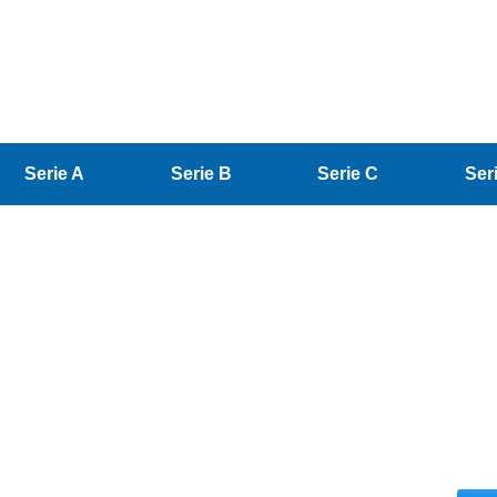
Serie A
Serie B
Serie C
Ser