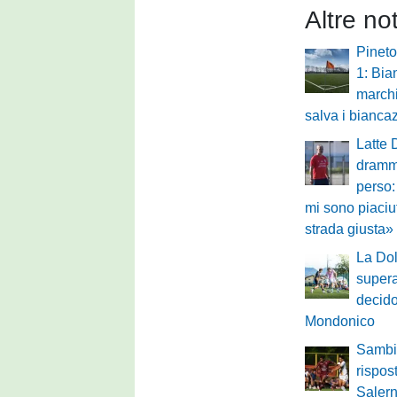
Altre no
Pineto
1: Bia
marchi
salva i biancaz
Latte 
drammi
perso:
mi sono piaciu
strada giusta»
La Dol
supera
decido
Mondonico
Sambi
rispos
Salern