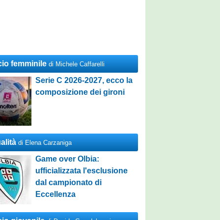
cio femminile
di Michele Caffarelli
Serie C 2026-2027, ecco la
composizione dei gironi
alità
di Elena Carzaniga
Game over Olbia:
ufficializzata l'esclusione
dal campionato di
Eccellenza