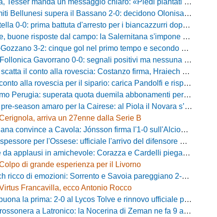
ser manda un messaggio chiaro: «Piedi piantati a terra, ma la crescita è evidente»
i Bellunesi supera il Bassano 2-0: decidono Olonisakin e Mondonico
la 0-0: prima battuta d'arresto per i biancazzurri dopo tre successi
buone risposte dal campo: la Salernitana s'impone di misura 2-1
o 3-2: cinque gol nel primo tempo e secondo successo per la squadra di Marchionni
onica Gavorrano 0-0: segnali positivi ma nessuna rete nell'ultimo collaudo
 il conto alla rovescia: Costanzo firma, Hraiech vicino e nel pomeriggio c'è l'amichevole
 alla rovescia per il sipario: carica Pandolfi e risposta da record degli abbonati
Perugia: superata quota duemila abbonamenti per il prossimo campionato
-season amaro per la Cairese: al Piola il Novara s’impone 2-0 con super Valdesi
Cerignola, arriva un 27enne dalla Serie B
a convince a Cavola: Jónsson firma l'1-0 sull'Alcione Milano
essore per l'Ossese: ufficiale l'arrivo del difensore Riccardo Idda
 applausi in amichevole: Corazza e Cardelli piegano lo Scandicci per 1-0
Colpo di grande esperienza per il Livorno
ricco di emozioni: Sorrento e Savoia pareggiano 2-2 in amichevole
Virtus Francavilla, ecco Antonio Rocco
uona la prima: 2-0 al Lycos Tolve e rinnovo ufficiale per Llanos
sonera a Latronico: la Nocerina di Zeman ne fa 9 all'Atletico Agromonte