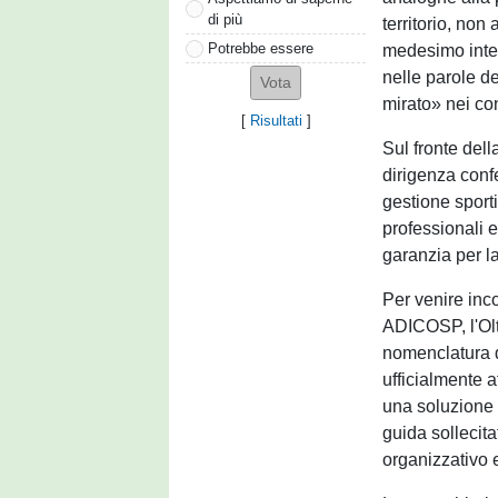
di più
territorio, non
Potrebbe essere
medesimo inter
nelle parole d
mirato» nei con
[
Risultati
]
Sul fronte dell
dirigenza confe
gestione sport
professionali 
garanzia per l
Per venire inc
ADICOSP, l'Olt
nomenclatura de
ufficialmente a
una soluzione 
guida sollecita
organizzativo 