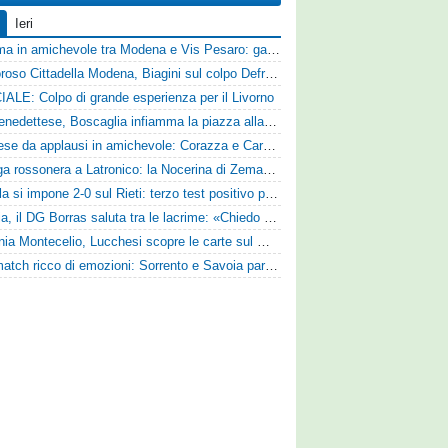
Ieri
Dramma in amichevole tra Modena e Vis Pesaro: gara sospesa per il grave infortunio di Sersanti
Clamoroso Cittadella Modena, Biagini sul colpo Defrel: «Per noi rappresenta un sogno, a volte si realizzano»
IALE: Colpo di grande esperienza per il Livorno
Sambenedettese, Boscaglia infiamma la piazza alla presentazione: «Senza di voi non saremmo nulla, vi promettiamo lavoro e maglia sudata»
Pistoiese da applausi in amichevole: Corazza e Cardelli piegano lo Scandicci per 1-0
Valanga rossonera a Latronico: la Nocerina di Zeman ne fa 9 all'Atletico Agromonte
L'Aquila si impone 2-0 sul Rieti: terzo test positivo per la squadra di Andreucci
Perugia, il DG Borras saluta tra le lacrime: «Chiedo scusa a tifosi e famiglia, Faroni ha perso tantissimi soldi»
Guidonia Montecelio, Lucchesi scopre le carte sul mercato: «Siamo contenti del lavoro fatto, puntiamo dritti ai playoff»
Test match ricco di emozioni: Sorrento e Savoia pareggiano 2-2 in amichevole