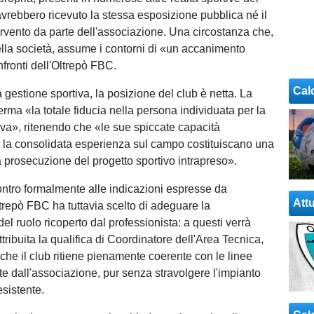
 avrebbero ricevuto la stessa esposizione pubblica né il
vento da parte dell'associazione. Una circostanza che,
ella società, assume i contorni di «un accanimento
fronti dell'Oltrepò FBC.
Cal
a gestione sportiva, la posizione del club è netta. La
rma «la totale fiducia nella persona individuata per la
iva», ritenendo che «le sue spiccate capacità
e la consolidata esperienza sul campo costituiscano una
a prosecuzione del progetto sportivo intrapreso».
ontro formalmente alle indicazioni espresse da
Attu
repò FBC ha tuttavia scelto di adeguare la
l ruolo ricoperto dal professionista: a questi verrà
ttribuita la qualifica di Coordinatore dell'Area Tecnica,
che il club ritiene pienamente coerente con le linee
te dall'associazione, pur senza stravolgere l'impianto
esistente.