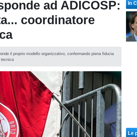
isponde ad ADICOSP:
In 
ta... coordinatore
ica
difende il proprio modello organizzativo, confermando piena fiducia
a tecnica
Le p