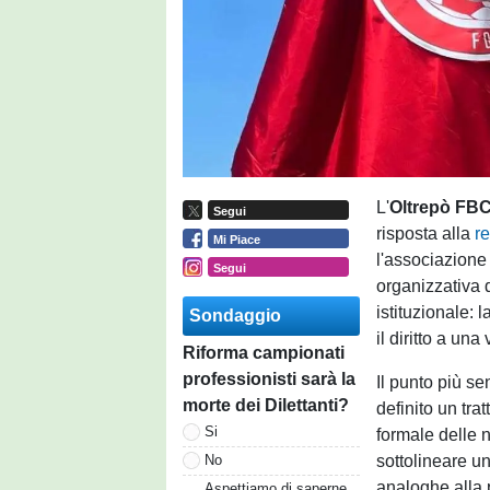
L'
Oltrepò FB
Segui
risposta alla
r
Mi Piace
l'associazione 
Segui
organizzativa d
istituzionale: 
Sondaggio
il diritto a un
Riforma campionati
professionisti sarà la
Il punto più se
morte dei Dilettanti?
definito un tra
Si
formale delle
sottolineare un
No
analoghe alla p
Aspettiamo di saperne