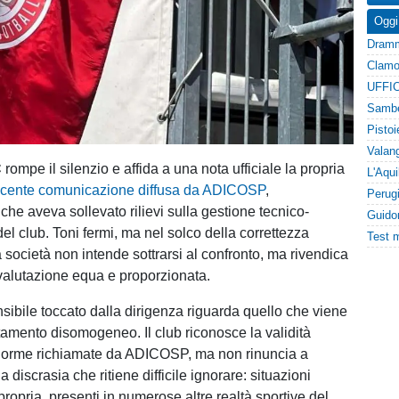
Oggi
UFFIC
C
rompe il silenzio e affida a una nota ufficiale la propria
ecente comunicazione diffusa da ADICOSP
,
che aveva sollevato rilievi sulla gestione tecnico-
el club. Toni fermi, ma nel solco della correttezza
la società non intende sottrarsi al confronto, ma rivendica
a valutazione equa e proporzionata.
nsibile toccato dalla dirigenza riguarda quello che viene
ttamento disomogeneo. Il club riconosce la validità
 norme richiamate da ADICOSP, ma non rinuncia a
a discrasia che ritiene difficile ignorare: situazioni
ropria, presenti in numerose altre realtà sportive del