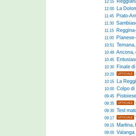
Reggiana, Tes
12:15
La Dolomit
12:00
Prato-Antel
11:45
Sambiase, 
11:30
Reggina-Gozzan
11:15
Pianese-Foll
11:00
Ternana, scatta
10:51
Ancona, conto
10:48
Entusiasmo 
10:45
Finale di pre
10:30
10:20
UFFICIALE
La Reggian
10:15
Colpo di sp
10:00
Pistoiese da
09:45
09:35
UFFICIALE
Test match 
09:30
09:17
UFFICIALE
Martina, b
09:15
Valanga ros
09:00