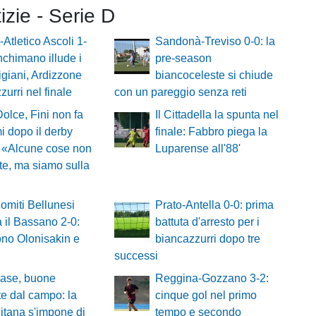
tizie - Serie D
-Atletico Ascoli 1-
Sandonà-Treviso 0-0: la
nchimano illude i
pre-season
giani, Ardizzone
biancoceleste si chiude
zurri nel finale
con un pareggio senza reti
Dolce, Fini non fa
Il Cittadella la spunta nel
 dopo il derby
finale: Fabbro piega la
 «Alcune cose non
Luparense all'88'
te, ma siamo sulla
omiti Bellunesi
Prato-Antella 0-0: prima
 il Bassano 2-0:
battuta d'arresto per i
no Olonisakin e
biancazzurri dopo tre
successi
ase, buone
Reggina-Gozzano 3-2:
te dal campo: la
cinque gol nel primo
itana s'impone di
tempo e secondo