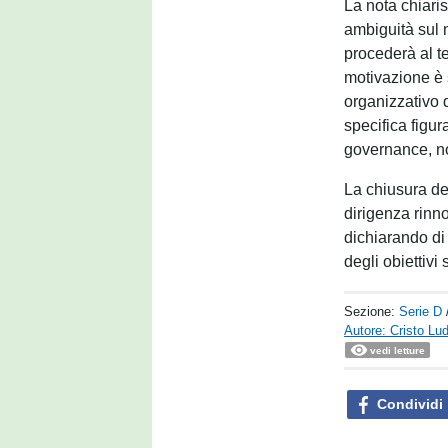
La nota chiari
ambiguità sul 
procederà al t
motivazione è 
organizzativo d
specifica figu
governance, n
La chiusura del
dirigenza rinno
dichiarando di
degli obiettivi
Sezione:
Serie D
Autore: Cristo Lu
vedi letture
Condividi