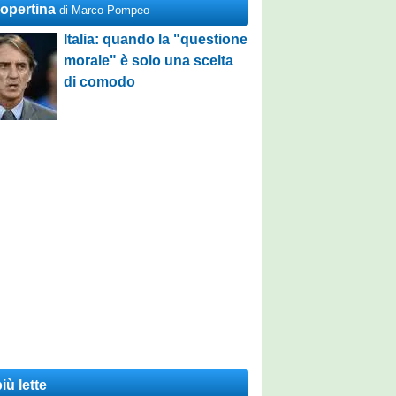
Copertina
di Marco Pompeo
Italia: quando la "questione
morale" è solo una scelta
di comodo
iù lette