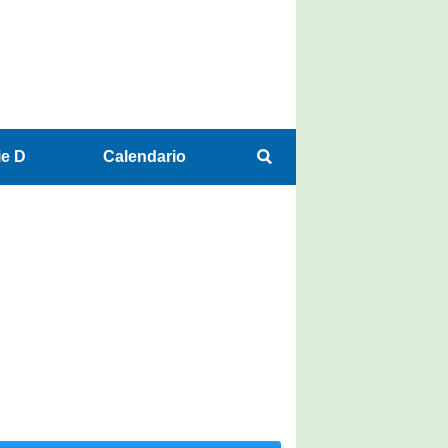
ie D
Calendario