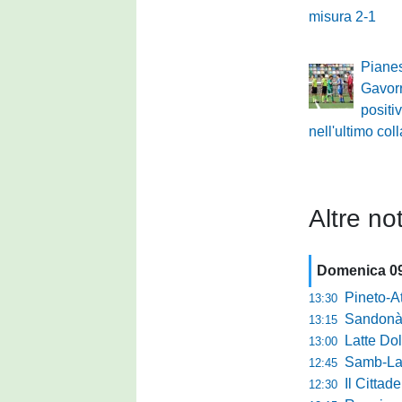
misura 2-1
Pianes
Gavorr
positi
nell'ultimo col
Altre not
Domenica 0
Pineto-Atletic
13:30
Sandonà-Trev
13:15
Latte Dolce, Fin
13:00
Samb-Lanciano 4
12:45
Il Cittad
12:30