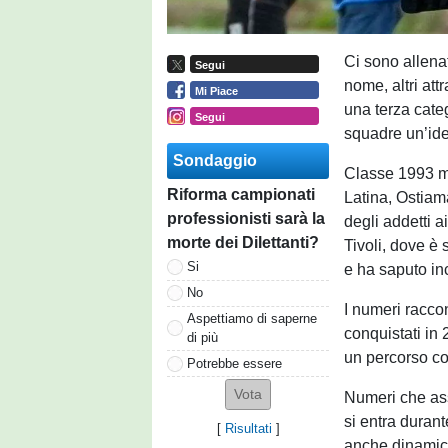
Ci sono allenat
Segui
nome, altri attr
Mi Piace
una terza categ
Segui
squadre un’iden
Sondaggio
Classe 1993 ma
Riforma campionati
Latina, Ostiam
professionisti sarà la
degli addetti a
morte dei Dilettanti?
Tivoli, dove è
Si
e ha saputo in
No
I numeri raccon
Aspettiamo di saperne
conquistati in 
di più
un percorso co
Potrebbe essere
Numeri che as
si entra durant
[
Risultati
]
anche dinamich