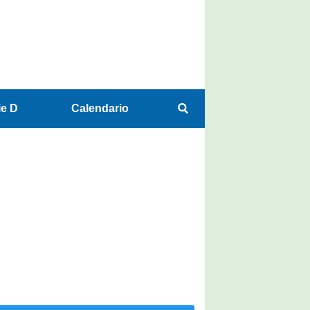
ie D
Calendario