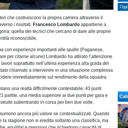
Oggi
ori che costruiscono la propria carriera attraverso il
averso i risultati.
Francesco Lombardo
appartiene a
oria: quella dei tecnici che cercano di dare alle proprie
tità riconoscibile.
 con esperienze importanti alle spalle (Paganese,
are per citarne alcune) Lombardo ha attirato l’attenzione
i lavori soprattutto nell’ultima esperienza alla guida del
 stato chiamato a intervenire in una situazione complessa
cidere immediatamente sul rendimento della squadra.
tano una realtà difficilmente contestabile: 43 punti
21 partite, una media superiore ai due punti per gara e
Cal
struito subentrando in corsa per ben due volte.
sumono ancora più valore se contestualizzati. Quando
e la stagione non si eredita soltanto una classifica, ma
e, equilibri e pressioni che richiedono capacità di