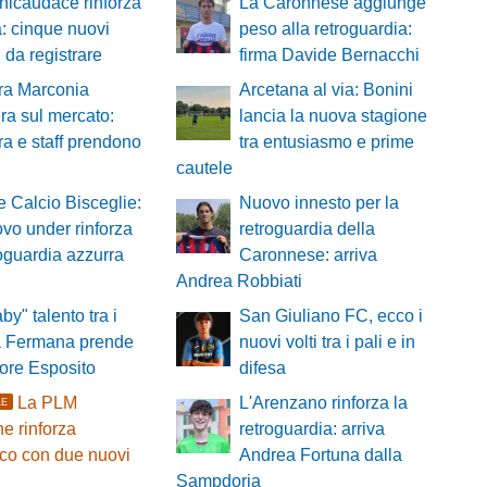
tinicaudace rinforza
La Caronnese aggiunge
a: cinque nuovi
peso alla retroguardia:
i da registrare
firma Davide Bernacchi
tra Marconia
Arcetana al via: Bonini
ra sul mercato:
lancia la nuova stagione
a e staff prendono
tra entusiasmo e prime
cautele
 Calcio Bisceglie:
Nuovo innesto per la
vo under rinforza
retroguardia della
roguardia azzurra
Caronnese: arriva
Andrea Robbiati
by" talento tra i
San Giuliano FC, ecco i
la Fermana prende
nuovi volti tra i pali e in
ore Esposito
difesa
La PLM
L'Arenzano rinforza la
LE
e rinforza
retroguardia: arriva
co con due nuovi
Andrea Fortuna dalla
Sampdoria