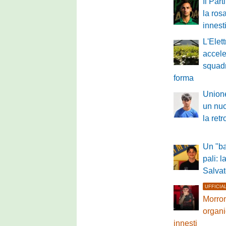
Il Par
la ros
innest
L'Elet
accele
squadr
forma
Unione
un nuo
la ret
Un "ba
pali: 
Salvat
UFFICIA
Morron
organi
innesti