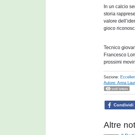
In un calcio se
storia rappres
valore dell’ide
gioco riconosci
Tecnico giovane
Francesco Lomba
prossimi movim
Sezione:
Eccelle
Autore: Anna Laur
vedi letture
Condividi
Altre no