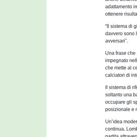
adattamento im
ottenere risult
“Il sistema di 
davvero sono le
avversari".
Una frase che 
impegnato nell
che mette al c
calciatori di i
Il sistema di r
soltanto una b
occupare gli s
posizionale e 
Un’idea modern
continua. Lomb
partita attrave