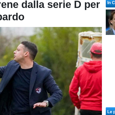
rene dalla serie D per
In 
bardo
Le p