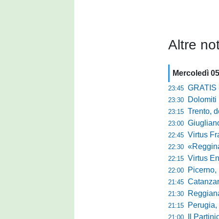
Altre not
Mercoledì 0
GRATIS - Goo
23:45
Dolomiti Bell
23:30
Trento, dom
23:15
Giuglian
23:00
Virtus Franca
22:45
«Reggina e N
22:30
Virtus Entella
22:15
Picerno, u
22:00
Catanzaro
21:45
Reggiana, no
21:30
Perugia, 
21:15
Il Partini
21:00