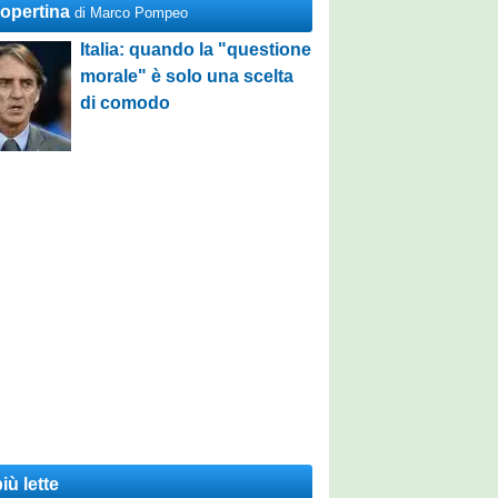
Copertina
di Marco Pompeo
Italia: quando la "questione
morale" è solo una scelta
di comodo
iù lette