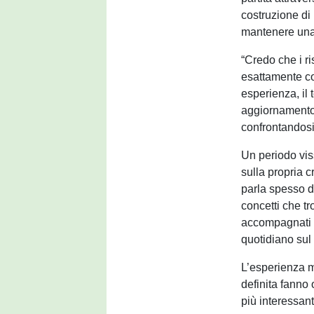
costruzione di
mantenere una 
“Credo che i r
esattamente co
esperienza, il 
aggiornamento,
confrontandosi
Un periodo vi
sulla propria c
parla spesso d
concetti che t
accompagnati d
quotidiano su
L’esperienza ma
definita fanno
più interessan