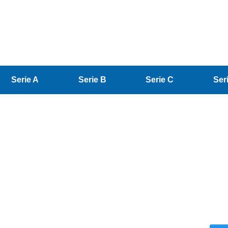
Serie A
Serie B
Serie C
Ser