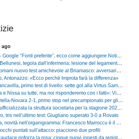
izie
5 ago
gle "Fonti preferite", ecco come aggiungere NotiziarioCalcio alle tue notizie
unesi, tegola dall'infermeria: lesione del legamento crociato per Nicola Masut
ani nuovo test amichevole al Briamasco: avversaria la Roma Under 20
o, Antonazzo: «Ecco perché Improta farà la differenza»
villa, primo test di livello: sette gol alla Virtus Sammarco e colpo in difesa
issa su tutte, ma noi risponderemo con i fatti»: Vibonese, parla il ds Maglia
-Novara 2-1, primo stop nel precampionato per gli azzurri: Forte ribalta Lartey nel finale
fficializzata la struttura societaria per la stagione 2026-2027
, tris nell'ultimo test: Giugliano superato 3-0 a Rovato
vità nell'organigramma: Francesco Marroccu è il nuovo DG dell'Area Tecnica
occhi puntati sull'attacco: piacciono due profili
caudace rinforza la rosa: cinque nuovi innesti da registrare