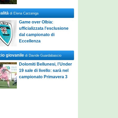
alità
di Elena Carzaniga
Game over Olbia:
ufficializzata l'esclusione
dal campionato di
Eccellenza
cio giovanile
di Davide Guardabascio
Dolomiti Bellunesi, l’Under
19 sale di livello: sarà nel
campionato Primavera 3