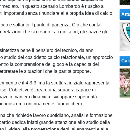
mediato. In questo scenario Lombardo è riuscito a
ati importanti senza rinunciare alla propria idea di calcio.
Attu
gioco è soltanto il punto di partenza. Ciò che conta
 relazioni che si creano tra i giocatori, gli spazi e gli
sintetizza bene il pensiero del tecnico, da anni
o studio del cosiddetto calcio relazionale, un approccio
Cal
entro la comprensione del gioco e la capacità dei
nterpretare le situazioni che la partita propone.
iferimento è il 4-3-3, ma la struttura iniziale rappresenta
ase. L’obiettivo è creare una squadra capace di
pazi in maniera dinamica, sviluppare superiorità
riconoscere continuamente l’uomo libero.
a che richiede lavoro quotidiano, analisi e formazione
ardo dedica infatti grande attenzione allo studio della
rso il video, alla progettazione degli allenamenti e alla