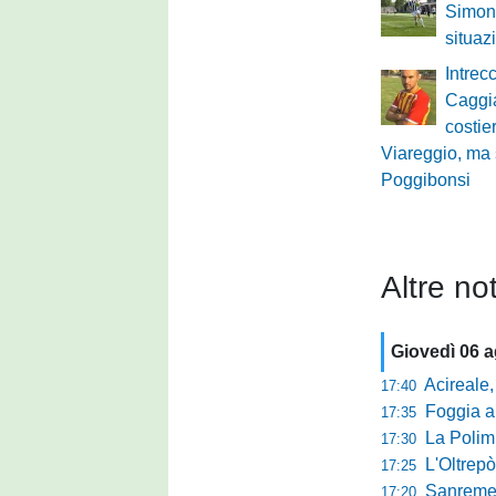
Simone
situaz
Intrec
Caggi
costie
Viareggio, ma 
Poggibonsi
Altre not
Giovedì 06 
Acireale,
17:40
Foggia a ca
17:35
La Polimn
17:30
L'Oltrepò
17:25
Sanremese
17:20