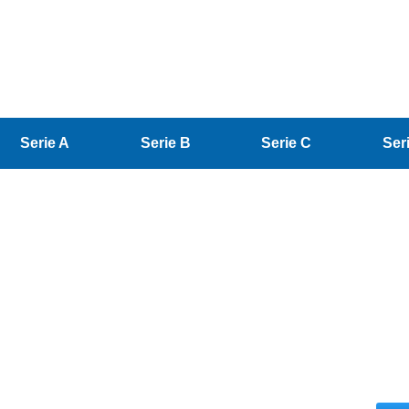
Serie A
Serie B
Serie C
Ser