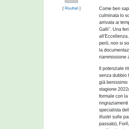
Come ben sappi
[
Risultati
]
culminata lo s
arrivata ai te
Galli". Una fe
all'Eccellenza.
però, non si s
la documentaz
riammissione a
Il potenziale 
senza dubbio l
già benissimo 
stagione 2022/
formale con la
ringraziamenti 
specialista del
illustri sulle 
passato), Forl