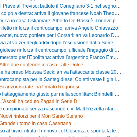
iave al Treviso: battuto il Conegliano 3-1 nel segno di Gerbi e Vita
colpo a destra: arriva il giovane francese Noah Theodore
ca in casa Ostiamare: Alberto De Rossi è il nuovo presidente biancoviola
iletto rinforza il centrocampo: arriva Angelo Chiavazzo
ante, nuovo portiere per i Corsari: arriva Leonardo De Franceschi
 valzer degli addii dopo l'esclusione dalla Serie D: Salzano verso una big campana
iese rinforza il centrocampo: ufficiale l'ingaggio di Luca Scimia
ercato per l'Ebolitana: arriva l'argentino Franco Emmanuel Boló
Altre due conferme in casa Latte Dolce
 ha preso Moussa Seck: arriva l'attaccante classe 2006
rocampista per la Santegidiese: Coletti veste il giallorosso
Scanzorosciate, ha firmato Regonesi
ggiamento giusto pur nella sconfitta»: Birindelli promuove il Novara nonostante il KO di Chiavari
L'Ascoli ha ceduto Zagari in Serie D
ionato senza nasconderci»: Matt Rizzetta rilancia le ambizioni del Campobasso
Nuovi rinforzi per il Mori Santo Stefano
Grande ritorno in casa Casertana
 bivio: rifiuta il rinnovo col Cosenza e spunta la tentazione Foggia