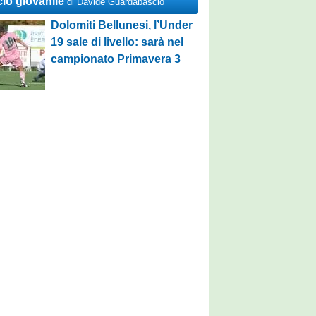
cio giovanile
di Davide Guardabascio
Dolomiti Bellunesi, l’Under
19 sale di livello: sarà nel
campionato Primavera 3