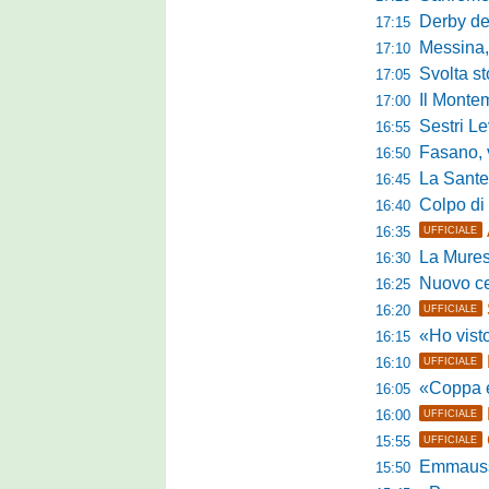
Derby del P
17:15
Messina, 
17:10
Svolta stori
17:05
Il Montem
17:00
Sestri Lev
16:55
Fasano, via al
16:50
La Santegid
16:45
Colpo di m
16:40
16:35
UFFICIALE
La Murese
16:30
Nuovo cent
16:25
16:20
UFFICIALE
«Ho visto l'atte
16:15
16:10
UFFICIALE
«Coppa e camp
16:05
16:00
UFFICIALE
15:55
UFFICIALE
Emmausso al
15:50