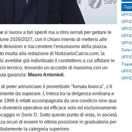
Oggi
se
si lavora a fari spenti ma a ritmi serrati per gettare le
ione 2026/2027, con il chiaro intento di mettersi alle
ti delusioni e riaccendere l'entusiasmo della piazza.
 risulta alla redazione di NotiziarioCalcio.com, la
ù avrebbe già individuato il condottiero a cui affidare le
ancio tecnico, trovando un accordo di massima con un
luta garanzia:
Mauro Antonioli
.
 di poter annunciare il proverbiale "fumata bianca", c'è
imente da superare. L'intesa tra la dirigenza emiliana e
sse 1968 è infatti accompagnata da una condicio sine qua
tto diventerà operativo ed efficace solo ed esclusivamente
scaggio in Serie D. Sotto questo punto di vista, in società
a sicuri di essere in ottima posizione in graduatoria per
diatamente la categoria superiore.