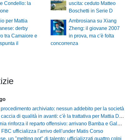
 Condello: la
uscita: ceduto Matteo
ione
Boschetti in Serie D
cio per Mattia
Ambrosiana su Xiang
anese: derby
Zheng: il giovane 2007
ro tra Camaiore e
in prova, ma c'è folta
spunta il
concorrenza
izie
ago
 procedimento archiviato: nessun addebito per la società
ccia di qualità in avanti: c'è la trattativa per Mattia Della Morte
ia rinforza il reparto offensivo: arrivano Bamba e Galeota
 FBC ufficializza l'arrivo dell'under Matis Corso
, un "melting pot" di talento: ufficializzati quattro colpi