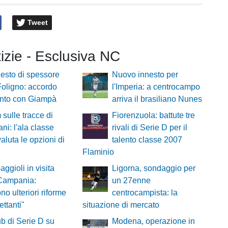
Tweet
tizie - Esclusiva NC
esto di spessore
Nuovo innesto per
 Foligno: accordo
l'Imperia: a centrocampo
unto con Giampà
arriva il brasiliano Nunes
 sulle tracce di
Fiorenzuola: battute tre
ni: l'ala classe
rivali di Serie D per il
aluta le opzioni di
talento classe 2007
Flaminio
aggioli in visita
Ligorna, sondaggio per
 Campania:
un 27enne
no ulteriori riforme
centrocampista: la
lettanti"
situazione di mercato
ub di Serie D su
Modena, operazione in