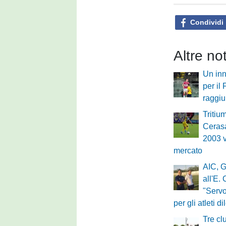
Condividi
Altre no
Un inn
per il
raggi
Tritium
Cerasa
2003 v
mercato
AIC, G
all'E.
"Servo
per gli atleti di
Tre cl