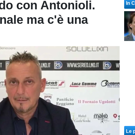
do con Antonioli.
In 
nale ma c'è una
Le p