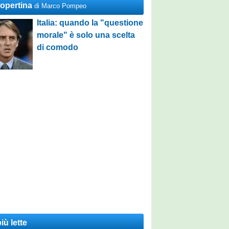
Copertina
di Marco Pompeo
Italia: quando la "questione
morale" è solo una scelta
di comodo
iù lette