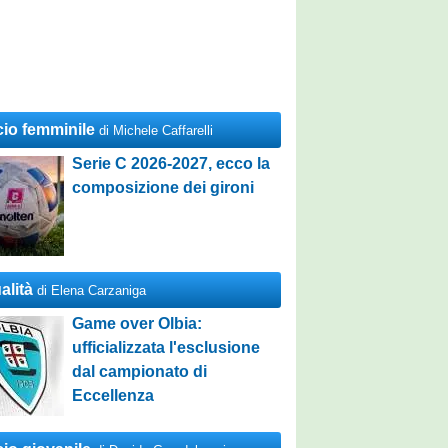
cio femminile
di Michele Caffarelli
Serie C 2026-2027, ecco la
composizione dei gironi
alità
di Elena Carzaniga
Game over Olbia:
ufficializzata l'esclusione
dal campionato di
Eccellenza