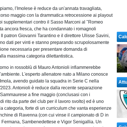
amo, l'Imolese è reduce da un'annata travagliata,
corso maggio con la drammatica retrocessione ai playout
mpi supplementari contro il Sasso Marconi al "Romeo
rita ancora fresca, che ha condannato i romagnoli
 Il patron Giovanni Tarantino e il direttore Ulisse Savini,
Cal
ono dati per vinti e stanno preparando scrupolosamente
ione necessaria per presentare domanda di
lla massima categoria dilettantistica.
ritorno in rossoblù di Mauro Antonioli infiammerebbe
'ambiente. L'esperto allenatore nato a Milano conosce
Imola, avendo guidato la squadra in Serie C nella
Attu
2023. Antonioli è reduce dalla recente separazione
 Sammaurese a fine maggio (conclusasi con i
di rito da parte del club per il lavoro svolto) ed è uno
la categoria, forte di un curriculum che vanta esperienze
panchine di Ravenna (con cui vinse il campionato di D in
ì, Fermana, Sambenedettese e Vigor Senigallia. Un