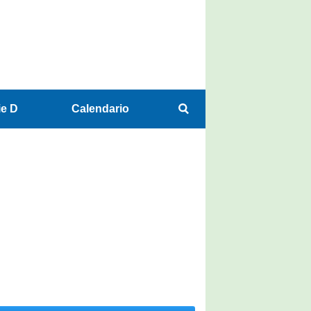
ie D
Calendario