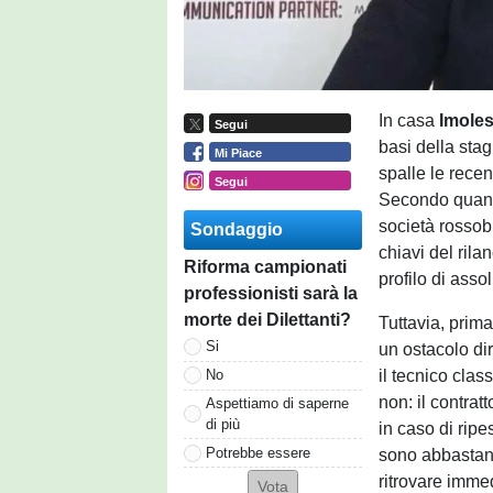
In casa
Imole
Segui
basi della stag
Mi Piace
spalle le recen
Segui
Secondo quanto
società rossobl
Sondaggio
chiavi del ril
Riforma campionati
profilo di asso
professionisti sarà la
morte dei Dilettanti?
Tuttavia, prima
Si
un ostacolo dir
il tecnico cla
No
non: il contra
Aspettiamo di saperne
di più
in caso di ripe
Potrebbe essere
sono abbastanz
ritrovare imme