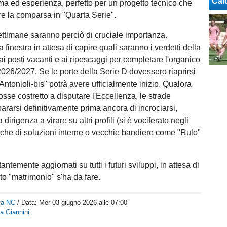
Cal
sma ed esperienza, perfetto per un progetto tecnico che
re la comparsa in "Quarta Serie".
ttimane saranno perciò di cruciale importanza.
a finestra in attesa di capire quali saranno i verdetti della
ai posti vacanti e ai ripescaggi per completare l'organico
2026/2027. Se le porte della Serie D dovessero riaprirsi
a "Antonioli-bis" potrà avere ufficialmente inizio. Qualora
fosse costretto a disputare l'Eccellenza, le strade
ararsi definitivamente prima ancora di incrociarsi,
dirigenza a virare su altri profili (si è vociferato negli
anche di soluzioni interne o vecchie bandiere come "Rulo"
antemente aggiornati su tutti i futuri sviluppi, in attesa di
to "matrimonio" s'ha da fare.
va NC
/ Data:
Mer 03 giugno 2026 alle 07:00
a Giannini