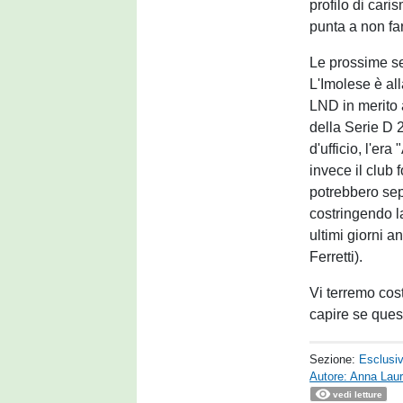
profilo di cari
punta a non fa
Le prossime se
L'Imolese è all
LND in merito 
della Serie D 
d'ufficio, l'er
invece il club 
potrebbero sep
costringendo la 
ultimi giorni 
Ferretti).
Vi terremo cost
capire se ques
Sezione:
Esclusi
Autore: Anna Laur
vedi letture