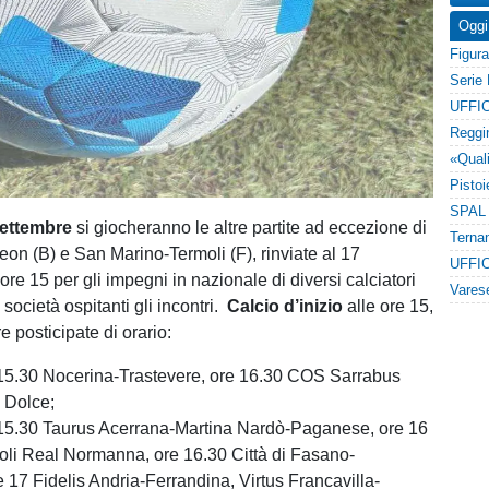
Oggi
UFFIC
ettembre
si giocheranno le altre partite ad eccezione di
eon (B) e San Marino-Termoli (F), rinviate al 17
UFFIC
ore 15 per gli impegni in nazionale di diversi calciatori
e società ospitanti gli incontri.
Calcio d’inizio
alle ore 15,
 posticipate di orario:
 15.30 Nocerina-Trastevere, ore 16.30 COS Sarrabus
e Dolce;
 15.30 Taurus Acerrana-Martina Nardò-Paganese, ore 16
li Real Normanna, ore 16.30 Città di Fasano-
e 17 Fidelis Andria-Ferrandina, Virtus Francavilla-