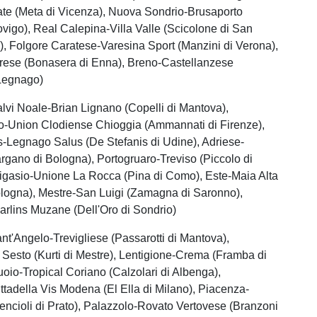
te (Meta di Vicenza), Nuova Sondrio-Brusaporto
vigo), Real Calepina-Villa Valle (Scicolone di San
), Folgore Caratese-Varesina Sport (Manzini di Verona),
rese (Bonasera di Enna), Breno-Castellanzese
 Legnago)
alvi Noale-Brian Lignano (Copelli di Mantova),
Union Clodiense Chioggia (Ammannati di Firenze),
-Legnago Salus (De Stefanis di Udine), Adriese-
gano di Bologna), Portogruaro-Treviso (Piccolo di
igasio-Unione La Rocca (Pina di Como), Este-Maia Alta
ologna), Mestre-San Luigi (Zamagna di Saronno),
rlins Muzane (Dell'Oro di Sondrio)
ant'Angelo-Trevigliese (Passarotti di Mantova),
Sesto (Kurti di Mestre), Lentigione-Crema (Framba di
cuoio-Tropical Coriano (Calzolari di Albenga),
tadella Vis Modena (El Ella di Milano), Piacenza-
cioli di Prato), Palazzolo-Rovato Vertovese (Branzoni