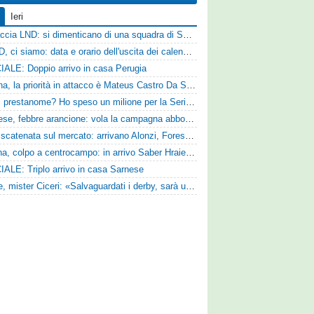
Ieri
Figuraccia LND: si dimenticano di una squadra di Serie D, è da rifare il programma Coppa Italia
Serie D, ci siamo: data e orario dell'uscita dei calendari ufficiali
IALE: Doppio arrivo in casa Perugia
Reggina, la priorità in attacco è Mateus Castro Da Silva: ore decisive per la fumata bianca
«Quali prestanome? Ho speso un milione per la Serie D»: Bandecchi rompe il silenzio sul futuro della Ternana
Pistoiese, febbre arancione: vola la campagna abbonamenti, superata quota 750 tessere
SPAL scatenata sul mercato: arrivano Alonzi, Foresta, Munaretto e Tobia
Ternana, colpo a centrocampo: in arrivo Saber Hraiech, per Scappini si attende l'accordo
IALE: Triplo arrivo in casa Sarnese
Varese, mister Ciceri: «Salvaguardati i derby, sarà un campionato avvincente»