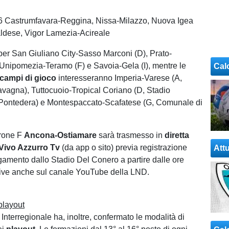
16 Castrumfavara-Reggina, Nissa-Milazzo, Nuova Igea
ldese, Vigor Lamezia-Acireale
er San Giuliano City-Sasso Marconi (D), Prato-
 Unipomezia-Teramo (F) e Savoia-Gela (I), mentre le
Cal
campi di gioco
interesseranno Imperia-Varese (A,
vagna), Tuttocuoio-Tropical Coriano (D, Stadio
 Pontedera) e Montespaccato-Scafatese (G, Comunale di
irone F
Ancona-Ostiamare
sarà trasmesso in
diretta
Vivo Azzurro Tv
(da app o sito) previa registrazione
Attu
egamento dallo Stadio Del Conero a partire dalle ore
 live anche sul canale YouTube della LND.
playout
 Interregionale ha, inoltre, confermato le modalità di