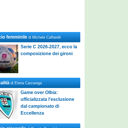
cio femminile
di Michele Caffarelli
Serie C 2026-2027, ecco la
composizione dei gironi
alità
di Elena Carzaniga
Game over Olbia:
ufficializzata l'esclusione
dal campionato di
Eccellenza