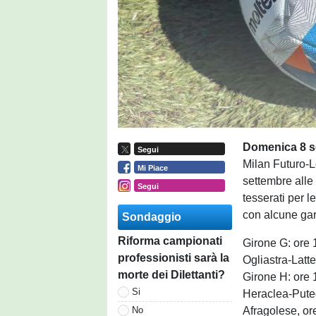
Domenica 8 s
Segui
Milan Futuro-L
Mi Piace
settembre alle 
Segui
tesserati per l
con alcune gare
Sondaggio
Riforma campionati
Girone G: ore
professionisti sarà la
Ogliastra-Latt
morte dei Dilettanti?
Girone H: ore
Si
Heraclea-Puteo
Afragolese, or
No