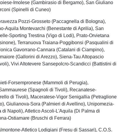
stoiese-Imolese (Gambirasio di Bergamo), San Giuliano
coni (Spinelli di Cuneo)
eravezza Pozzi-Grosseto (Paccagnella di Bologna),
o-Aquila Montevarchi (Benestante di Aprilia), San
lle-Sporting Trestina (Vigo di Lodi), Prato-Orvietana
osinone), Terranuova Traiana-Poggibonsi (Pasqualini di
lonica Gavorrano-Cannara (Catalani di Ciampino),
aiore (Gallorini di Arezzo), Siena-Tau Altopascio
voli), Vivi Altotevere Sansepolcro-Scandicci (Battistini di
hieti-Forsempronese (Mammoli di Perugia),
-Sammaurese (Spagnoli di Tivoli), Recanatese-
ello di Tivoli), Maceratese-Vigor Senigallia (Petraglione
, Giulianova-Sora (Palmieri di Avellino), Unipomezia-
di Napoli), Atletico Ascoli-L'Aquila (Di Palma di
na-Ostiamare (Bruschi di Ferrara)
almontone-Atletico Lodigiani (Fresu di Sassari), C.O.S.