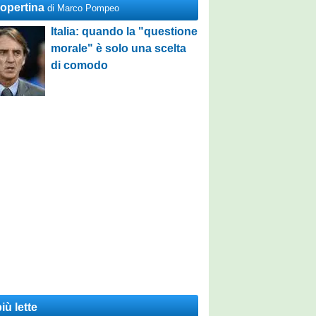
Copertina
di Marco Pompeo
Italia: quando la "questione
morale" è solo una scelta
di comodo
iù lette