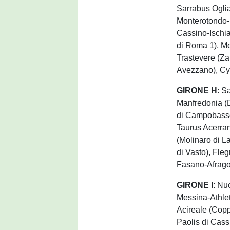
Sarrabus Oglia
Monterotondo-F
Cassino-Ischia
di Roma 1), Mo
Trastevere (Z
Avezzano), Cyn
GIRONE H
: S
Manfredonia (D
di Campobasso)
Taurus Acerra
(Molinaro di 
di Vasto), Fle
Fasano-Afrago
GIRONE I
: Nu
Messina-Athlet
Acireale (Copp
Paolis di Cas