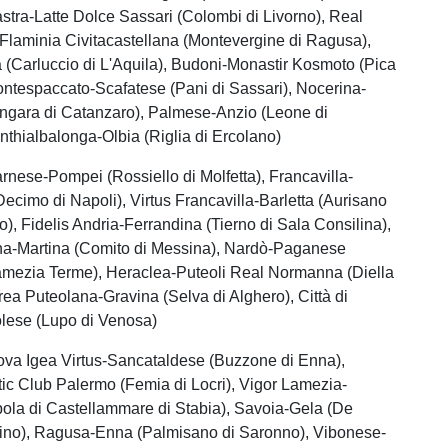
stra-Latte Dolce Sassari (Colombi di Livorno), Real
laminia Civitacastellana (Montevergine di Ragusa),
 (Carluccio di L'Aquila), Budoni-Monastir Kosmoto (Pica
ntespaccato-Scafatese (Pani di Sassari), Nocerina-
angara di Catanzaro), Palmese-Anzio (Leone di
thialbalonga-Olbia (Riglia di Ercolano)
arnese-Pompei (Rossiello di Molfetta), Francavilla-
ecimo di Napoli), Virtus Francavilla-Barletta (Aurisano
, Fidelis Andria-Ferrandina (Tierno di Sala Consilina),
na-Martina (Comito di Messina), Nardò-Paganese
Lamezia Terme), Heraclea-Puteoli Real Normanna (Diella
grea Puteolana-Gravina (Selva di Alghero), Città di
lese (Lupo di Venosa)
ova Igea Virtus-Sancataldese (Buzzone di Enna),
ic Club Palermo (Femia di Locri), Vigor Lamezia-
ola di Castellammare di Stabia), Savoia-Gela (De
sino), Ragusa-Enna (Palmisano di Saronno), Vibonese-