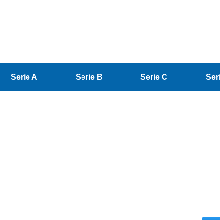
Serie A
Serie B
Serie C
Ser