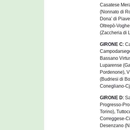
Casatese Mera
(Nonnato di Ro
Dona' di Piave
Oltrepò-Voghe
(Zaccheria di
GIRONE C
: C
Campodarsego-
Bassano Virtus
Luparense (Gar
Pordenone), V
(Budriesi di B
Conegliano-Cja
GIRONE D
: S
Progresso-Pro 
Torino), Tutto
Correggese-Cit
Desenzano (Nen