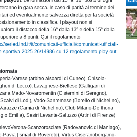
ei
playout
. Le formazioni dal 13° al 16° posto di ogni
Cal
nteranno in gara secca. In caso di parità al termine dei
tari ed eventualmente salvezza diretta per la società
sizionamento in classifica. I playout non si
alora il distacco della 16ª dalla 13ª e della 15ª dalla
superiore a 8 punti. Qui il regolamento
s://seried.lnd.it/it/comunicati-ufficiali/comunicati-ufficiali-
e-sportiva-2025-26/14986-cu-12-regolamento-play-out-
giornata
mperia-Varese (arbitro aIsoardi di Cuneo), Chisola-
gheri di Lecco), Lavagnese-Biellese (Galligani di
nzana Mado-Novaromentin (Cisternini di Seregno),
Scalvi di Lodi), Vado-Sanremese (Borello di Nichelino),
Varazze (Camia di Nichelino), Club Milano-Derthona
gio Emilia), Sestri Levante-Saluzzo (Artini di Firenze)
hievoVerona-Scanzorosciate (Radovanovic di Maniago),
-Pavia (Ismail di Rovereto), Virtus Ciseranobergamo-