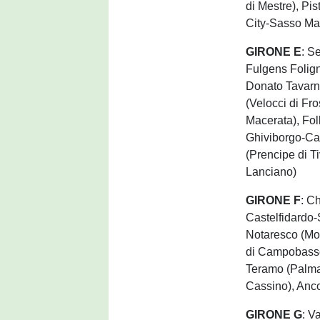
di Mestre), Pi
City-Sasso Mar
GIRONE E
: S
Fulgens Folign
Donato Tavarne
(Velocci di Fr
Macerata), Fol
Ghiviborgo-Cam
(Prencipe di Ti
Lanciano)
GIRONE F
: C
Castelfidardo
Notaresco (Mor
di Campobasso)
Teramo (Palma 
Cassino), Anco
GIRONE G
: V