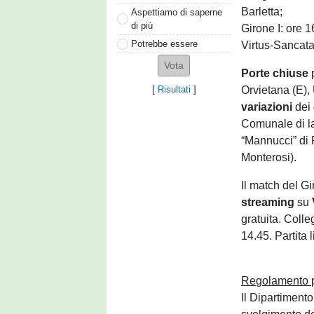
Barletta;
Aspettiamo di saperne
di più
Girone I: ore 
Potrebbe essere
Virtus-Sancata
Porte chiuse
p
Orvietana (E),
[
Risultati
]
variazioni
dei
Comunale di la
“Mannucci” di
Monterosi).
Il match del G
streaming
su
gratuita. Coll
14.45. Partita
Regolamento 
Il Dipartimento