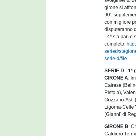
svolgimento d
girone si affro
90’, supplemen
con migliore po
disputeranno qu
14ª sia pari o 
completo:
http
seried/stagion
serie-d/file
SERIE D - 1ª 
GIRONE A
: I
Cairese (Belin
Pistoia), Vale
Gozzano-Asti (
Ligorna-Celle 
(Gianni' di Reg
GIRONE B
: C
Caldiero Terme