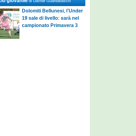
cio giovanile
di Davide Guardabascio
Dolomiti Bellunesi, l’Under
19 sale di livello: sarà nel
campionato Primavera 3