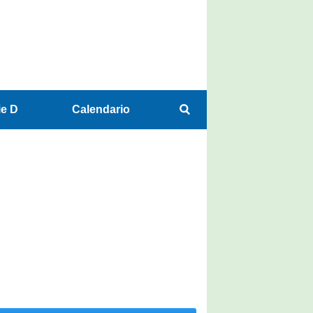
ie D
Calendario