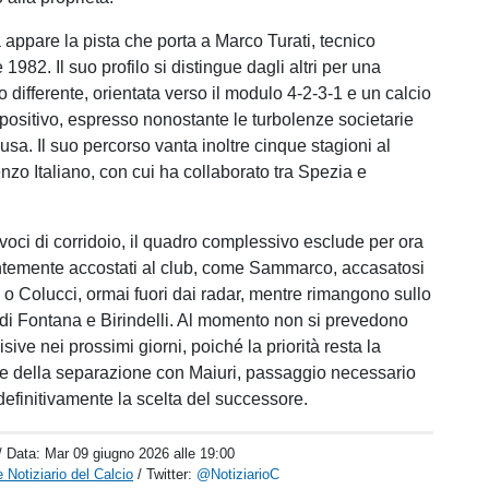
appare la pista che porta a Marco Turati, tecnico
1982. Il suo profilo si distingue dagli altri per una
o differente, orientata verso il modulo 4-2-3-1 e un calcio
ositivo, espresso nonostante le turbolenze societarie
usa. Il suo percorso vanta inoltre cinque stagioni al
nzo Italiano, con cui ha collaborato tra Spezia e
voci di corridoio, il quadro complessivo esclude per ora
temente accostati al club, come Sammarco, accasatosi
o Colucci, ormai fuori dai radar, mentre rimangono sullo
i di Fontana e Birindelli. Al momento non si prevedono
sive nei prossimi giorni, poiché la priorità resta la
e della separazione con Maiuri, passaggio necessario
definitivamente la scelta del successore.
/ Data:
Mar 09 giugno 2026 alle 19:00
 Notiziario del Calcio
/ Twitter:
@NotiziarioC