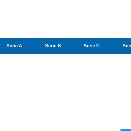
Serie A
Serie B
Serie C
Ser