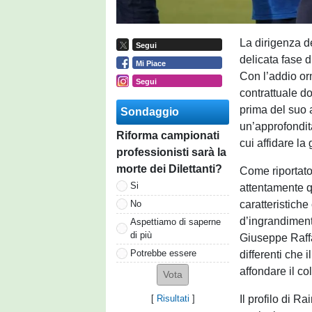
La dirigenza de
Segui
delicata fase d
Mi Piace
Con l’addio or
Segui
contrattuale d
prima del suo a
Sondaggio
un’approfondit
Riforma campionati
cui affidare la
professionisti sarà la
morte dei Dilettanti?
Come riportato
Si
attentamente q
caratteristiche 
No
d’ingrandimen
Aspettiamo di saperne
di più
Giuseppe Raffa
Potrebbe essere
differenti che 
affondare il co
Il profilo di 
[
Risultati
]