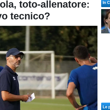
la, toto-allenatore:
In 
vo tecnico?
Le p