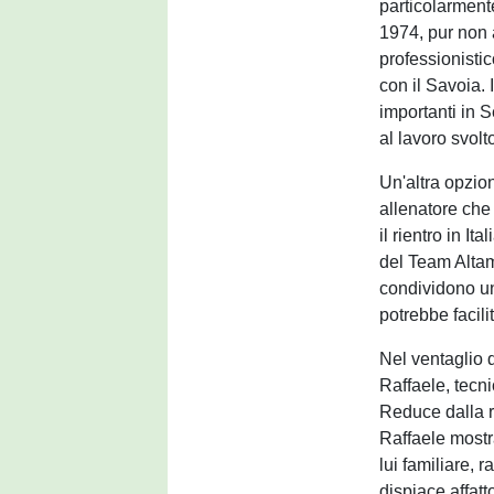
particolarmente
1974, pur non 
professionisti
con il Savoia. 
importanti in 
al lavoro svolt
Un'altra opzio
allenatore che
il rientro in I
del Team Altam
condividono una
potrebbe facili
Nel ventaglio 
Raffaele, tecn
Reduce dalla r
Raffaele mostra
lui familiare,
dispiace affatt