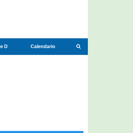
ie D
Calendario