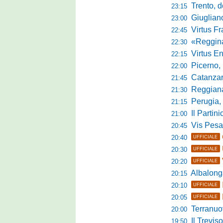
Trento, dom
23:15
Giuglian
23:00
Virtus Franca
22:45
«Reggina e N
22:30
Virtus Entella
22:15
Picerno, u
22:00
Catanzaro
21:45
Reggiana, no
21:30
Perugia, 
21:15
Il Partini
21:00
Vis Pesaro, u
20:45
20:40
UFFICIALE
20:30
UFFICIALE
20:20
UFFICIALE
Albalonga,
20:15
20:10
UFFICIALE
20:05
UFFICIALE
Terranuova Tra
20:00
Il Treviso
19:50