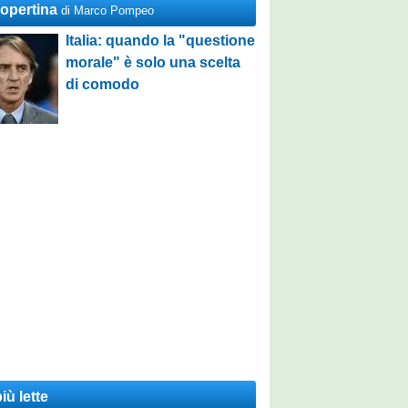
Copertina
di Marco Pompeo
Italia: quando la "questione
morale" è solo una scelta
di comodo
iù lette