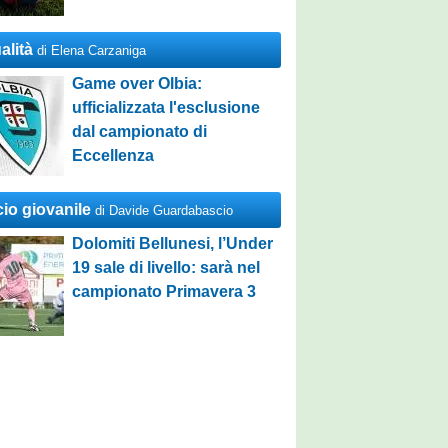
alità
di Elena Carzaniga
Game over Olbia:
ufficializzata l'esclusione
dal campionato di
Eccellenza
cio giovanile
di Davide Guardabascio
Dolomiti Bellunesi, l’Under
19 sale di livello: sarà nel
campionato Primavera 3