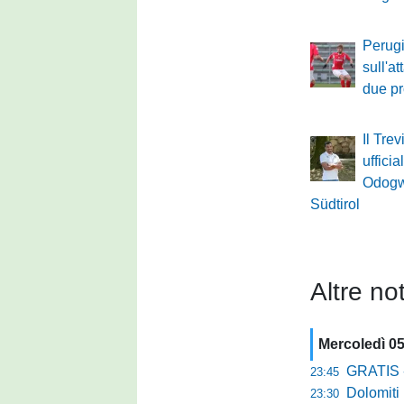
Perugi
sull'a
due pro
Il Tre
ufficia
Odogw
Südtirol
Altre not
Mercoledì 0
GRATIS - Goo
23:45
Dolomiti Bell
23:30