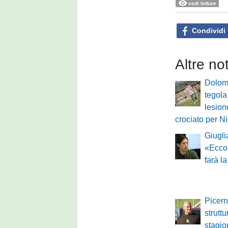
vedi letture
Condividi
Altre no
Dolomi
tegola
lesion
crociato per N
Giugli
«Ecco
farà l
Picerno
struttu
stagi