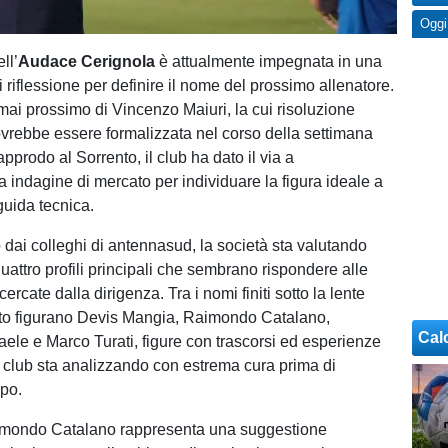
Oggi
ll’
Audace Cerignola
è attualmente impegnata in una
i riflessione per definire il nome del prossimo allenatore.
mai prossimo di Vincenzo Maiuri, la cui risoluzione
ovrebbe essere formalizzata nel corso della settimana
pprodo al Sorrento, il club ha dato il via a
a indagine di mercato per individuare la figura ideale a
 guida tecnica.
 dai colleghi di antennasud, la società sta valutando
uattro profili principali che sembrano rispondere alle
cercate dalla dirigenza. Tra i nomi finiti sotto la lente
to figurano Devis Mangia, Raimondo Catalano,
Cal
ele e Marco Turati, figure con trascorsi ed esperienze
il club sta analizzando con estrema cura prima di
lpo.
Raimondo Catalano rappresenta una suggestione