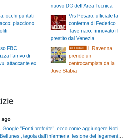
nuovo DG dell'Area Tecnica
a, occhi puntati
Vis Pesaro, ufficiale la
ttacco: piacciono
conferma di Federico
fili
Tavernaro: rinnovato il
prestito dal Venezia
viso FBC
Il Ravenna
UFFICIALE
lizza l'arrivo di
prende un
u: attaccante ex
centrocampista dalla
Juve Stabia
izie
5 ago
gle "Fonti preferite", ecco come aggiungere NotiziarioCalcio alle tue notizie
unesi, tegola dall'infermeria: lesione del legamento crociato per Nicola Masut