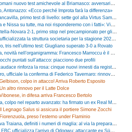
ani nuovo test amichevole al Briamasco: avversaria la Roma Under 20
o, Antonazzo: «Ecco perché Improta farà la differenza»
villa, primo test di livello: sette gol alla Virtus Sammarco e colpo in difesa
issa su tutte, ma noi risponderemo con i fatti»: Vibonese, parla il ds Maglia
-Novara 2-1, primo stop nel precampionato per gli azzurri: Forte ribalta Lartey nel finale
fficializzata la struttura societaria per la stagione 2026-2027
, tris nell'ultimo test: Giugliano superato 3-0 a Rovato
vità nell'organigramma: Francesco Marroccu è il nuovo DG dell'Area Tecnica
occhi puntati sull'attacco: piacciono due profili
caudace rinforza la rosa: cinque nuovi innesti da registrare
fficiale la conferma di Federico Tavernaro: rinnovato il prestito dal Venezia
Gelbison, colpo in attacco! Arriva Roberto Esposito
Un altro rinnovo per il Latte Dolce
Vibonese, in difesa arriva Francesco Bertolo
 colpo nel reparto avanzato: ha firmato un ex Real Monterotondo
Il Legnago Salus si assicura il portiere Simone Zocchi
Fiorenzuola, preso l'esterno under Flaminio
iana, definiti i numeri di maglia: al via la preparazione e la sfida con il Grosseto
 FBC ufficializza l'arrivo di Odogwu: attaccante ex Südtirol