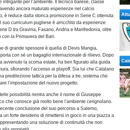
 intrigante per l’ambiente. Il tecnico barese, classe
avendo ancora maturato esperienze nel calcio
Attu
co, è reduce dalla storica promozione in Serie C ottenuta
Il suo curriculum pugliese è arricchito da esperienze
Serie D tra Gravina, Fasano, Andria e Manfredonia, oltre
o con la Primavera del Bari.
ne di grande spessore è quella di Devis Mangia,
 porta con sé un bagaglio internazionale di rilievo. Dopo
Cal
talia avvenuto la scorsa estate, ha ben figurato alla guida
ura, sfiorando l’accesso ai playoff. Sia lui che Catalano
 predilezione tattica per la difesa a tre, sistema che
tare l’impostazione del nuovo progetto.
delle possibilità rientra anche il nome di Giuseppe
ico che conosce già molto bene l'ambiente cerignolano.
ecente conclusione del suo percorso a Salerno,
 un forte desiderio di rimettersi in gioco in una piazza a
 rappresentando una soluzione di continuità che non
o alla proprietà.