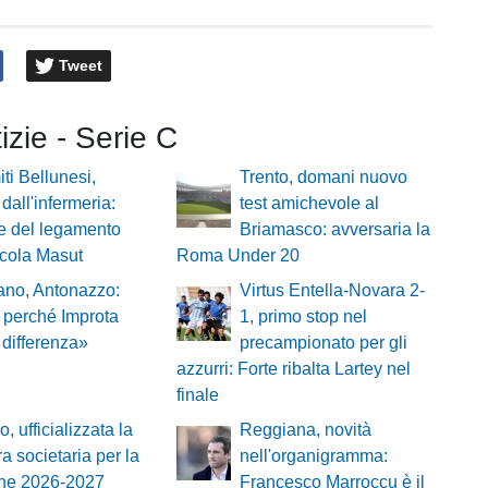
Tweet
tizie - Serie C
ti Bellunesi,
Trento, domani nuovo
 dall'infermeria:
test amichevole al
e del legamento
Briamasco: avversaria la
icola Masut
Roma Under 20
ano, Antonazzo:
Virtus Entella-Novara 2-
 perché Improta
1, primo stop nel
a differenza»
precampionato per gli
azzurri: Forte ribalta Lartey nel
finale
, ufficializzata la
Reggiana, novità
ra societaria per la
nell'organigramma:
one 2026-2027
Francesco Marroccu è il