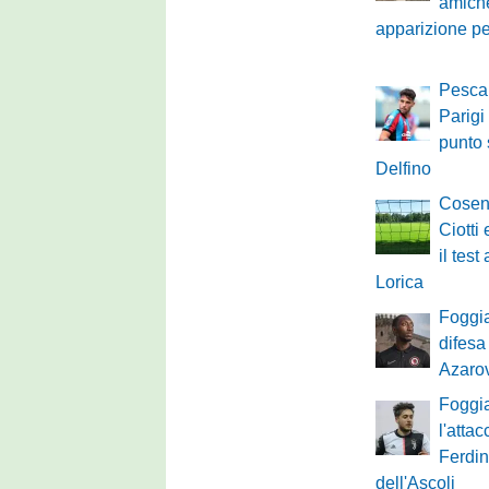
amiche
apparizione p
Pescar
Parigi f
punto 
Delfino
Cosen
Ciotti
il tes
Lorica
Foggia
difesa
Azaro
Foggia
l'atta
Ferdi
dell'Ascoli