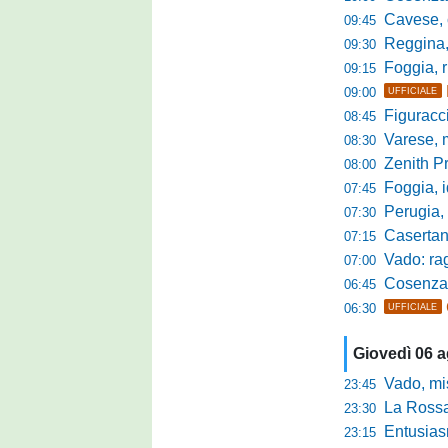
Cavese, c
09:45
Reggina, la p
09:30
Foggia, r
09:15
09:00
UFFICIALE
Figuraccia LN
08:45
Varese, mis
08:30
Zenith P
08:00
Foggia, i
07:45
Perugia, sfid
07:30
Casertana, me
07:15
Vado: raggi
07:00
Cosenza, o
06:45
06:30
UFFICIALE
Giovedì 06 
Vado, mister 
23:45
La Rossan
23:30
Entusiasmo 
23:15