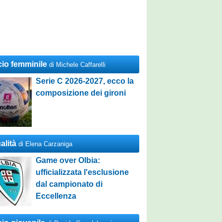
cio femminile
di Michele Caffarelli
Serie C 2026-2027, ecco la
composizione dei gironi
alità
di Elena Carzaniga
Game over Olbia:
ufficializzata l'esclusione
dal campionato di
Eccellenza