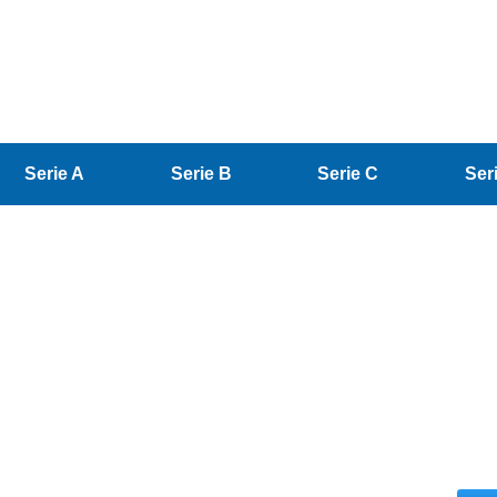
Serie A
Serie B
Serie C
Ser