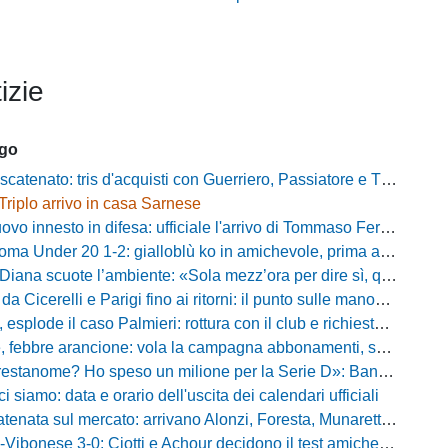
izie
ago
atenato: tris d'acquisti con Guerriero, Passiatore e Theodore
Triplo arrivo in casa Sarnese
vo innesto in difesa: ufficiale l'arrivo di Tommaso Ferraro
 Under 20 1-2: gialloblù ko in amichevole, prima apparizione per Caia
 scuote l’ambiente: «Sola mezz’ora per dire sì, qui per costruire una squadra da livello»
Cicerelli e Parigi fino ai ritorni: il punto sulle manovre del Delfino
plode il caso Palmieri: rottura con il club e richiesta di cessione
ebbre arancione: vola la campagna abbonamenti, superata quota 750 tessere
me? Ho speso un milione per la Serie D»: Bandecchi rompe il silenzio sul futuro della Ternana
ci siamo: data e orario dell'uscita dei calendari ufficiali
nata sul mercato: arrivano Alonzi, Foresta, Munaretto e Tobia
bonese 3-0: Ciotti e Achour decidono il test amichevole di Lorica