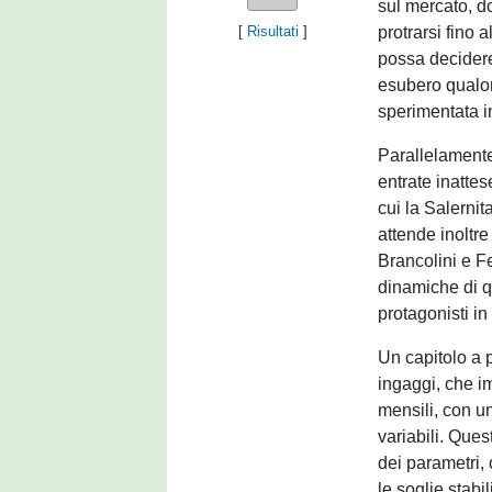
sul mercato, d
protrarsi fino a
[
Risultati
]
possa decidere 
esubero qualor
sperimentata in
Parallelamente
entrate inatte
cui la Salernit
attende inoltre 
Brancolini e F
dinamiche di q
protagonisti i
Un capitolo a 
ingaggi, che i
mensili, con u
variabili. Ques
dei parametri,
le soglie stabi