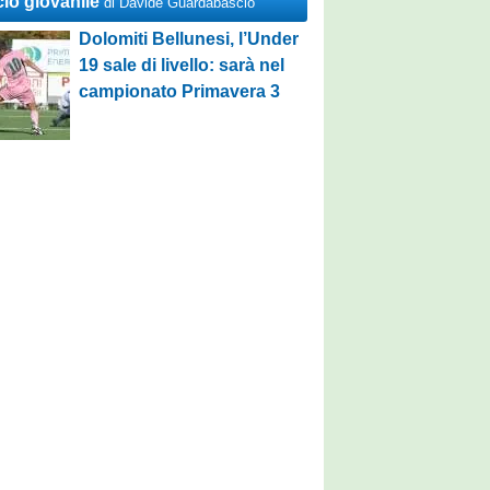
cio giovanile
di Davide Guardabascio
Dolomiti Bellunesi, l’Under
19 sale di livello: sarà nel
campionato Primavera 3