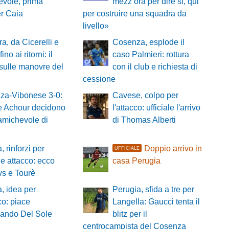
vole, prima
mezz’ora per dire sì, qui
er Caia
per costruire una squadra da
livello»
a, da Cicerelli e
Cosenza, esplode il
ino ai ritorni: il
caso Palmieri: rottura
sulle manovre del
con il club e richiesta di
cessione
za-Vibonese 3-0:
Cavese, colpo per
 e Achour decidono
l'attacco: ufficiale l'arrivo
t amichevole di
di Thomas Alberti
, rinforzi per
Doppio arrivo in
UFFICIALE
 e attacco: ecco
casa Perugia
vs e Tourè
, idea per
Perugia, sfida a tre per
cco: piace
Langella: Gaucci tenta il
nando Del Sole
blitz per il
centrocampista del Cosenza