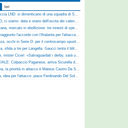
Ieri
Figuraccia LND: si dimenticano di una squadra di Serie D, è da rifare il programma Coppa Italia
Serie D, ci siamo: data e orario dell'uscita dei calendari ufficiali
Casertana, mercato in ebollizione: tre innesti di spessore per lo scacchiere di Vinicio Espinal
Vado: raggiunto l'accordo con l'Atalanta per l'attaccante Frederick Samuel Ndongue
Cosenza, occhi in Serie D: per il centrocampo spunta anche Gerardo Di Gilio
Perugia, sfida a tre per Langella: Gaucci tenta il blitz per il centrocampista del Cosenza
Varese, mister Ciceri: «Salvaguardati i derby, sarà un campionato avvincente»
UFFICIALE: Colpaccio Paganese, arriva Sicurella dalla Scafatese
Reggina, la priorità in attacco è Mateus Castro Da Silva: ore decisive per la fumata bianca
Foggia, idea per l'attacco: piace Ferdinando Del Sole dell'Ascoli