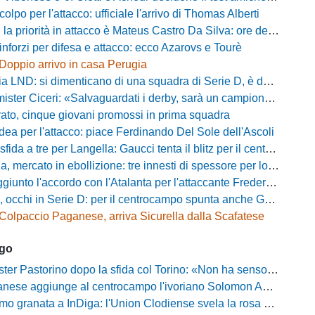
olpo per l'attacco: ufficiale l'arrivo di Thomas Alberti
riorità in attacco è Mateus Castro Da Silva: ore decisive per la fumata bianca
inforzi per difesa e attacco: ecco Azarovs e Tourè
Doppio arrivo in casa Perugia
D: si dimenticano di una squadra di Serie D, è da rifare il programma Coppa Italia
ter Ciceri: «Salvaguardati i derby, sarà un campionato avvincente»
rato, cinque giovani promossi in prima squadra
dea per l'attacco: piace Ferdinando Del Sole dell'Ascoli
a a tre per Langella: Gaucci tenta il blitz per il centrocampista del Cosenza
rcato in ebollizione: tre innesti di spessore per lo scacchiere di Vinicio Espinal
unto l'accordo con l'Atalanta per l'attaccante Frederick Samuel Ndongue
cchi in Serie D: per il centrocampo spunta anche Gerardo Di Gilio
Colpaccio Paganese, arriva Sicurella dalla Scafatese
ago
Pastorino dopo la sfida col Torino: «Non ha senso chiudersi e fare le barricate»
ese aggiunge al centrocampo l'ivoriano Solomon Andrews Manu
granata a InDiga: l'Union Clodiense svela la rosa per la nuova annata