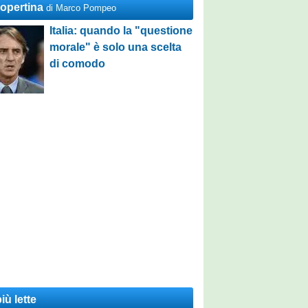
Copertina
di Marco Pompeo
Italia: quando la "questione
morale" è solo una scelta
di comodo
iù lette