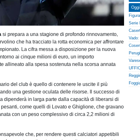
Oggi
a
si prepara a una stagione di profondo rinnovamento,
ervolino che ha tracciato la rotta economica per affrontare
mpionato. La cifra messa a disposizione per la nuova
intorno ai cinque milioni di euro, un importo
e allineato alla spesa sostenuta nella scorsa annata
mario del club è quello di contenere le uscite il più
rando una gestione oculata delle risorse. Il successo di
a dipenderà in larga parte dalla capacità di liberarsi di
ti pesanti, come quelli di Lovato e Ghiglione, che gravano
anata con un peso complessivo di circa 2,2 milioni di
onsapevole che, per rendere questi calciatori appetibili