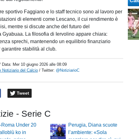
Cal
ttore sportivo Faggiano e lo staff tecnico sono al lavoro per
estazioni di elementi come Lescano, il cui rendimento è
isi, mentre si discute anche del futuro del
 Gyabuaa. La filosofia di Iervolino appare chiara:
senza sprechi, mantenendo un equilibrio finanziario
garantire stabilità al club.
/ Data:
Mer 10 giugno 2026 alle 08:09
 Notiziario del Calcio
/ Twitter:
@NotiziarioC
Tweet
tizie - Serie C
o-Roma Under 20
Perugia, Diana scuote
alloblù ko in
l’ambiente: «Sola