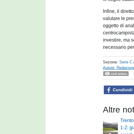
Infine, il dire
valutare le pr
oggetto di anal
centrocampista
investire, ma 
necessario per 
Sezione:
Serie C
Autore: Redazione
vedi letture
Condividi
Altre no
Trent
1-2: gi