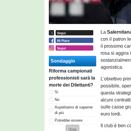
La
Salernitan
Segui
con il patron I
Mi Piace
il prossimo ca
Segui
rosa si aggira 
sostanzialment
Sondaggio
agonistica.
Riforma campionati
professionisti sarà la
L'obiettivo pri
morte dei Dilettanti?
possibile, ope
Si
questa strategi
alcuni contrat
No
sulle casse gr
Aspettiamo di saperne
di più
euro lordi.
Potrebbe essere
Il club è ben c