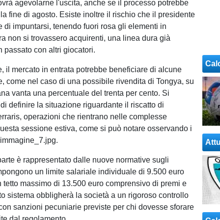
ovrà agevolarne l'uscita, anche se il processo potrebbe
lla fine di agosto. Esiste inoltre il rischio che il presidente
di impuntarsi, tenendo fuori rosa gli elementi in
a non si trovassero acquirenti, una linea dura già
 passato con altri giocatori.
Cal
, il mercato in entrata potrebbe beneficiare di alcune
se, come nel caso di una possibile rivendita di Tongya, su
ana vanta una percentuale del trenta per cento. Si
di definire la situazione riguardante il riscatto di
erraris, operazioni che rientrano nelle complesse
uesta sessione estiva, come si può notare osservando i
n immagine_7.jpg.
Attu
parte è rappresentato dalle nuove normative sugli
mpongono un limite salariale individuale di 9.500 euro
n tetto massimo di 13.500 euro comprensivo di premi e
to sistema obbligherà la società a un rigoroso controllo
 con sanzioni pecuniarie previste per chi dovesse sforare
lite dal regolamento.