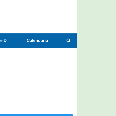
ie D
Calendario