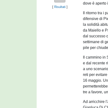
dove è aperto i
[
Risultati
]
Il ritorno tra 
difensive di Pi
la solidità ab
da Maiello e P
dal successo ot
settimane di g
pile per chiude
Il cammino in 
e dal recente r
a uno scenario
reti per evita
16 maggio. Una 
permetterebbe a
tre a favore, u
Ad arricchire l
Gianluca Di Chi