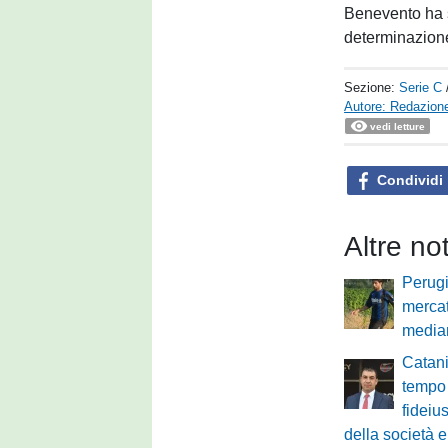
Benevento ha s
determinazion
Sezione:
Serie C
Autore: Redazione
vedi letture
Condividi
Altre no
Perugi
mercat
median
Catani
tempo 
fideiu
della società e