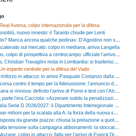
go
Real Aversa, colpo internazionale per la difesa
ssoblù, nuovo innesto: il Taranto chiude per Lenti
? Manca ancora qualche pedina»: D'Agostino non si ferma e punta in alto
catenato sul mercato: colpo in mediana, arriva Langella
 colpo di prospettiva a centrocampo: ufficiale l'arrivo di Bilal Khamlich
 Christian Travaglini resta in Lombardia: si trasferisce in Serie D
Un esperto centrale per la difesa del Vado
inforzo in attacco: in arrivo Pasquale Costanzo dalla Paganese
contro il tempo per la fideiussione: l'annuncio della società e le ragioni dello slittamento
a si rinnova: definito l'arrivo di Ponsi e test con l'Alcione
rte l'era Cacciola: «Azzerare subito la penalizzazione, saremo camaleontici»
rie D 2026/2027: il Dipartimento Interregionale corregge il tabellone, ecco i nuovi abbinamenti
lioni per la scalata alla A: la forza della nuova societa e il progetto di Alessandro Gaucci
posta da grande piazze: chiusa la prelazione a quota 5.164 abbonamenti
 tensione sulla campagna abbonamenti: la stoccata della Curva Nord alla società
uzane, colpo in attacco: fatta per l'arrivo di Franck Djoulou