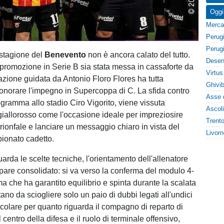
Oggi
a stagione del
Benevento
non è ancora calato del tutto.
promozione in Serie B sia stata messa in cassaforte da
azione guidata da Antonio Floro Flores ha tutta
i onorare l'impegno in Supercoppa di C. La sfida contro
ogramma allo stadio Ciro Vigorito, viene vissuta
giallorosso come l'occasione ideale per impreziosire
rionfale e lanciare un messaggio chiaro in vista del
ionato cadetto.
arda le scelte tecniche, l'orientamento dell'allenatore
are consolidato: si va verso la conferma del modulo 4-
a che ha garantito equilibrio e spinta durante la scalata
tano da sciogliere solo un paio di dubbi legati all'undici
rticolare per quanto riguarda il compagno di reparto di
centro della difesa e il ruolo di terminale offensivo,