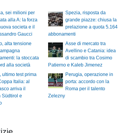
a, sei milioni per
Spezia, risposta da
ata alla A: la forza
grande piazze: chiusa la
nuova societa e il
prelazione a quota 5.164
essandro Gaucci
abbonamenti
o, alta tensione
Asse di mercato tra
 campagna
Avellino e Catania: idea
menti: la stoccata
di scambio tra Cosimo
rd alla società
Patierno e Kaleb Jimenez
, ultimo test prima
Perugia, operazione in
Coppa Italia: al
porta: accordo con la
sco arriva il
Roma per il talento
 Südtirol e
Zelezny
o
izie