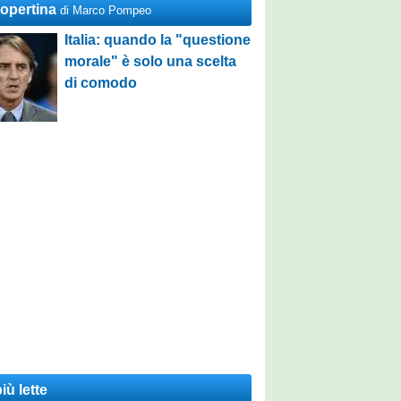
Copertina
di Marco Pompeo
Italia: quando la "questione
morale" è solo una scelta
di comodo
iù lette