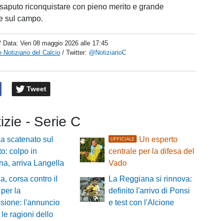
aputo riconquistare con pieno merito e grande
e sul campo.
/ Data:
Ven 08 maggio 2026 alle 17:45
 Notiziario del Calcio
/ Twitter:
@NotiziarioC
Tweet
tizie - Serie C
a scatenato sul
Un esperto
UFFICIALE
o: colpo in
centrale per la difesa del
a, arriva Langella
Vado
a, corsa contro il
La Reggiana si rinnova:
per la
definito l'arrivo di Ponsi
ssione: l'annuncio
e test con l'Alcione
 le ragioni dello