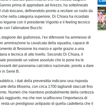
Cal
 Sannio prima di approdare ad Arezzo, ha sottolineato
l club toscano, definendolo pronto a recitare un ruolo da
nche nella categoria superiore. Di Chiara ha ricordato
suo legame con il presidente Vigorito e il feeling tecnico
to con l'allenatore Bucchi.
 stagione dei giallorossi, l'ex difensore ha ammesso di
on ammirazione la cavalcata della squadra, capace di
mento di flessione tra marzo e aprile grazie a una
aria e tecnica di alto livello. Secondo Di Chiara, il
ale possiede un valore assoluto che lo pone tra le
eressanti del panorama calcistico nazionale, pronto a dare
 in Serie B.
pubblico, i dati della prevendita indicano una risposta
rte della tifoseria, con circa 1700 tagliandi staccati fino
nto. Numeri che risentono probabilmente della certezza
già raggiunto, ma che non scalfiscono l'importanza di
 resta un prestigioso antipasto di quella cadetteria che il