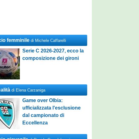
cio femminile
di Michele Caffarelli
Serie C 2026-2027, ecco la
composizione dei gironi
alità
di Elena Carzaniga
Game over Olbia:
ufficializzata l'esclusione
dal campionato di
Eccellenza