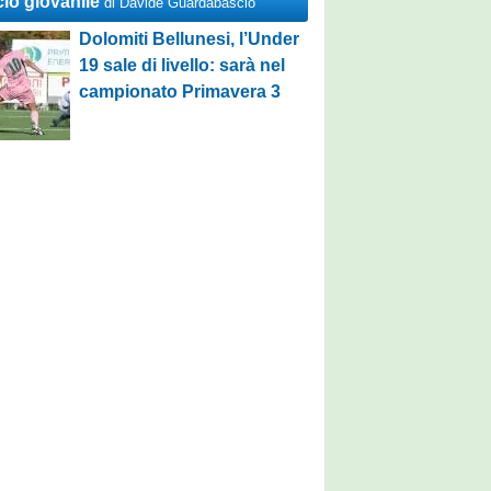
cio giovanile
di Davide Guardabascio
Dolomiti Bellunesi, l’Under
19 sale di livello: sarà nel
campionato Primavera 3