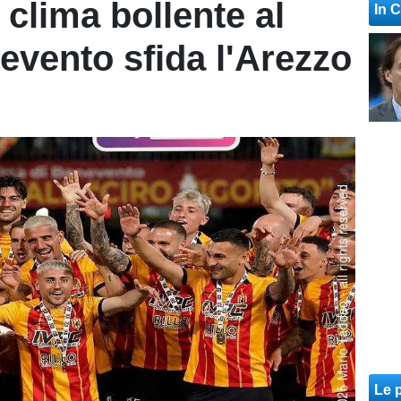
clima bollente al
In 
nevento sfida l'Arezzo
Le p