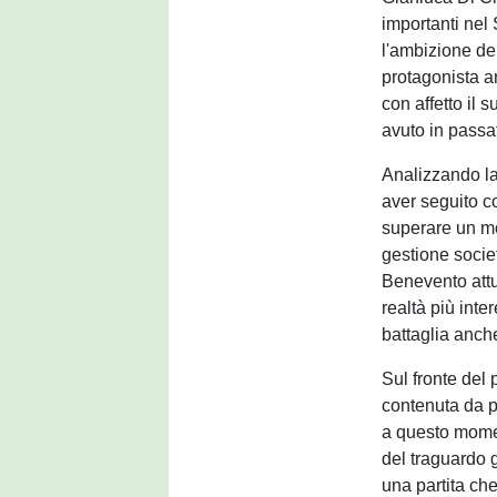
importanti nel
l'ambizione de
protagonista a
con affetto il 
avuto in passa
Analizzando la
aver seguito c
superare un mo
gestione societ
Benevento attu
realtà più int
battaglia anche
Sul fronte del 
contenuta da pa
a questo mome
del traguardo 
una partita che