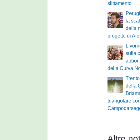
slittamento
Perugi
la scal
della 
progetto di Al
Livorn
sulla
abbona
della Curva No
Trento
della 
Briama
triangolare con
Campodarseg
Altre not