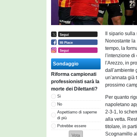
Il sipario sull
Segui
Nonostante la 
Mi Piace
tempo, la form
Segui
l'intenzione d
l'Arezzo, in pr
Sondaggio
dall'ambiente 
Riforma campionati
un'annata già t
professionisti sarà la
prossimo camp
morte dei Dilettanti?
Si
Per quanto rigu
napoletano app
No
2-3-1, lo schem
Aspettiamo di saperne
di più
alla vetta. Res
Potrebbe essere
titolare, in pa
Scognamillo al 