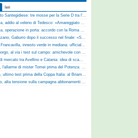
Ieri
Mercato Santegidiese: tre mosse per la Serie D tra l'ingaggio di Diakhate e due rinnovi chiave
Perugia, addio al veleno di Tedesco: «Amareggiato dalle parole di Alessandro Gaucci, mi hanno ferito umanamente»
Perugia, operazione in porta: accordo con la Roma per il talento Zelezny
Desenzano, Gaburro dopo il successo nel finale: «Sapevamo che avremmo sofferto, ma si è vista la voglia di vincere»
Virtus Francavilla, innesto verde in mediana: ufficiale l'arrivo del classe 2008 Gianluca Ajello
Ghiviborgo, al via i test sul campo: amichevole con il Fratres Perignano e sguardo al nuovo girone E
Asse di mercato tra Avellino e Catania: idea di scambio tra Cosimo Patierno e Kaleb Jimenez
Ascoli, l'allarme di mister Tomei prima del Potenza: «Mettiamoci l'elmetto, l'obiettivo è la salvezza e non dobbiamo vendere fumo!»
Trento, ultimo test prima della Coppa Italia: al Briamasco arriva il triangolare con Südtirol e Campodarsego
Livorno, alta tensione sulla campagna abbonamenti: la stoccata della Curva Nord alla società