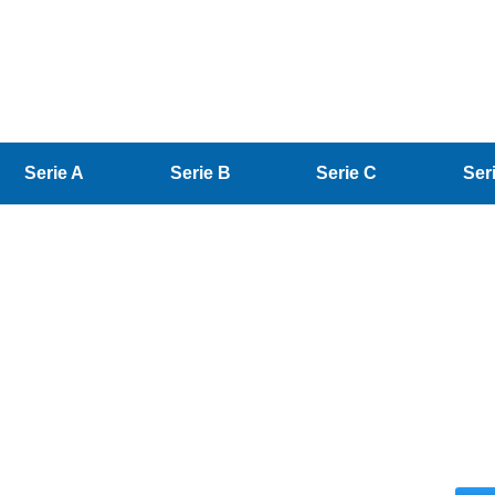
Serie A
Serie B
Serie C
Ser