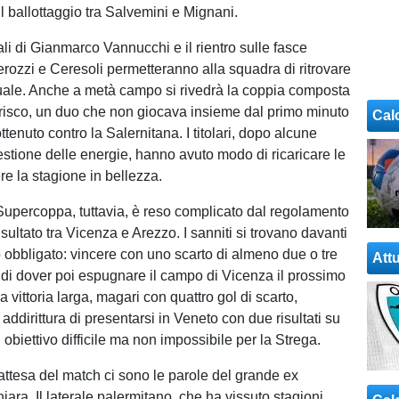
l ballottaggio tra Salvemini e Mignani.
i pali di Gianmarco Vannucchi e il rientro sulle fasce
erozzi e Ceresoli permetteranno alla squadra di ritrovare
ituale. Anche a metà campo si rivedrà la coppia composta
risco, un duo che non giocava insieme dal primo minuto
Cal
tenuto contro la Salernitana. I titolari, dopo alcune
estione delle energie, hanno avuto modo di ricaricare le
re la stagione in bellezza.
Supercoppa, tuttavia, è reso complicato dal regolamento
isultato tra Vicenza e Arezzo. I sanniti si trovano davanti
 obbligato: vincere con uno scarto di almeno due o tre
Attu
re di dover poi espugnare il campo di Vicenza il prossimo
vittoria larga, magari con quattro gol di scarto,
ddirittura di presentarsi in Veneto con due risultati su
n obiettivo difficile ma non impossibile per la Strega.
'attesa del match ci sono le parole del grande ex
ara. Il laterale palermitano, che ha vissuto stagioni