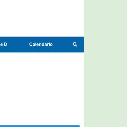
ie D
Calendario