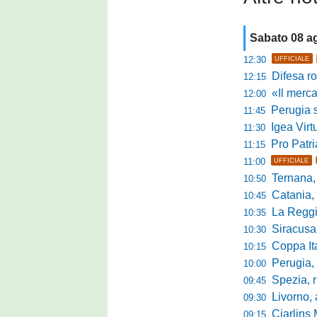
Sabato 08 a
12:30
UFFICIALE
Difesa ro
12:15
«Il mercato
12:00
Perugia s
11:45
Igea Virtus,
11:30
Pro Patria,
11:15
11:00
UFFICIALE
Ternana, r
10:50
Catania, corsa 
10:45
La Reggian
10:35
Siracusa, pa
10:30
Coppa Italia Se
10:15
Perugia, sei mi
10:00
Spezia, ris
09:45
Livorno, alta
09:30
Cjarlins M
09:15