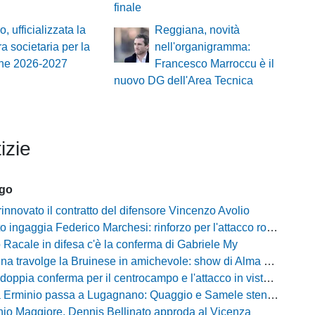
finale
, ufficializzata la
Reggiana, novità
ra societaria per la
nell'organigramma:
one 2026-2027
Francesco Marroccu è il
nuovo DG dell'Area Tecnica
izie
ago
innovato il contratto del difensore Vincenzo Avolio
o ingaggia Federico Marchesi: rinforzo per l'attacco rossonero
o Racale in difesa c'è la conferma di Gabriele My
travolge la Bruinese in amichevole: show di Alma con una cinquina
ia conferma per il centrocampo e l'attacco in vista della prossima Eccellenza
inio passa a Lugagnano: Quaggio e Samele stendono il Piacenza nel test estivo
io Maggiore, Dennis Bellinato approda al Vicenza