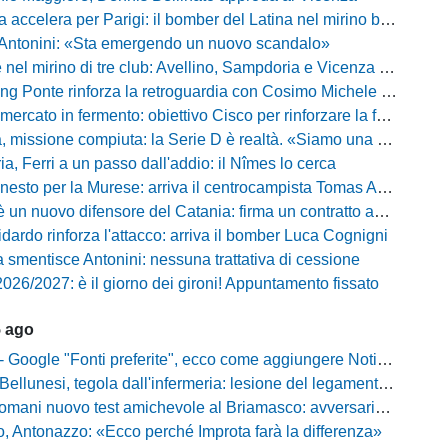
 accelera per Parigi: il bomber del Latina nel mirino biancazzurro
 Antonini: «Sta emergendo un nuovo scandalo»
mirino di tre club: Avellino, Sampdoria e Vicenza sull'attaccante dell'Entella
ng Ponte rinforza la retroguardia con Cosimo Michele Rotondi
ercato in fermento: obiettivo Cisco per rinforzare la fascia
missione compiuta: la Serie D è realtà. «Siamo una società seria»
, Ferri a un passo dall'addio: il Nîmes lo cerca
esto per la Murese: arriva il centrocampista Tomas Acosta
 un nuovo difensore del Catania: firma un contratto annuale
fidardo rinforza l'attacco: arriva il bomber Luca Cognigni
 smentisce Antonini: nessuna trattativa di cessione
026/2027: è il giorno dei gironi! Appuntamento fissato
5 ago
gle "Fonti preferite", ecco come aggiungere NotiziarioCalcio alle tue notizie
unesi, tegola dall'infermeria: lesione del legamento crociato per Nicola Masut
ani nuovo test amichevole al Briamasco: avversaria la Roma Under 20
o, Antonazzo: «Ecco perché Improta farà la differenza»