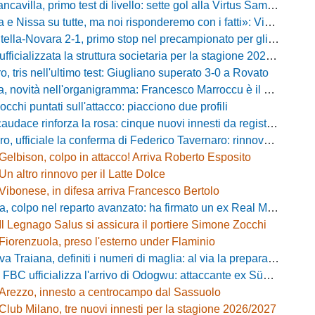
villa, primo test di livello: sette gol alla Virtus Sammarco e colpo in difesa
issa su tutte, ma noi risponderemo con i fatti»: Vibonese, parla il ds Maglia
-Novara 2-1, primo stop nel precampionato per gli azzurri: Forte ribalta Lartey nel finale
fficializzata la struttura societaria per la stagione 2026-2027
, tris nell'ultimo test: Giugliano superato 3-0 a Rovato
vità nell'organigramma: Francesco Marroccu è il nuovo DG dell'Area Tecnica
occhi puntati sull'attacco: piacciono due profili
caudace rinforza la rosa: cinque nuovi innesti da registrare
fficiale la conferma di Federico Tavernaro: rinnovato il prestito dal Venezia
Gelbison, colpo in attacco! Arriva Roberto Esposito
Un altro rinnovo per il Latte Dolce
Vibonese, in difesa arriva Francesco Bertolo
 colpo nel reparto avanzato: ha firmato un ex Real Monterotondo
Il Legnago Salus si assicura il portiere Simone Zocchi
Fiorenzuola, preso l'esterno under Flaminio
iana, definiti i numeri di maglia: al via la preparazione e la sfida con il Grosseto
 FBC ufficializza l'arrivo di Odogwu: attaccante ex Südtirol
Arezzo, innesto a centrocampo dal Sassuolo
Club Milano, tre nuovi innesti per la stagione 2026/2027