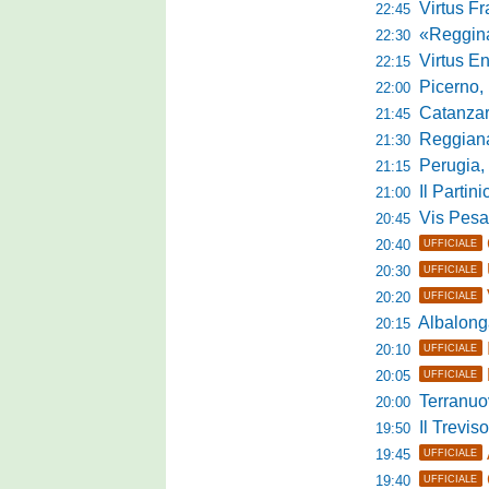
Virtus Franca
22:45
«Reggina e N
22:30
Virtus Entella
22:15
Picerno, u
22:00
Catanzaro
21:45
Reggiana, no
21:30
Perugia, 
21:15
Il Partini
21:00
Vis Pesaro, u
20:45
20:40
UFFICIALE
20:30
UFFICIALE
20:20
UFFICIALE
Albalonga,
20:15
20:10
UFFICIALE
20:05
UFFICIALE
Terranuova Tra
20:00
Il Treviso
19:50
19:45
UFFICIALE
19:40
UFFICIALE