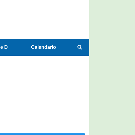
ie D
Calendario