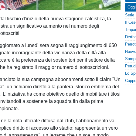
Oggi
dal fischio d'inizio della nuova stagione calcistica, la
istra un significativo aumento nel numero degli
toscritti.
aggiornato a lunedì sera segna il raggiungimento di 650
nale incoraggiante della vicinanza della città alla
care è la preferenza dei sostenitori per il settore della
e ha registrato il maggior numero di sottoscrizioni.
lanciato la sua campagna abbonamenti sotto il claim "Un
a", un richiamo diretto alla pantera, storico emblema del
 L'iniziativa ha come obiettivo quello di mobilitare i tifosi
à, invitandoli a sostenere la squadra fin dalla prima
mpionato.
nella nota ufficiale diffusa dal club, l'abbonamento va
mplice diritto di accesso allo stadio: rappresenta un vero
to di appartenenza", un legame che unisce in modo