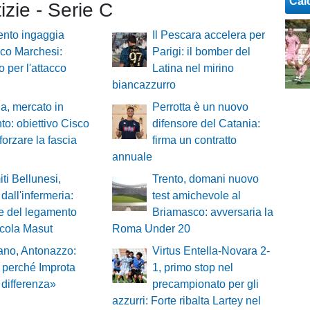
Cal
tizie - Serie C
rento ingaggia
Il Pescara accelera per
co Marchesi:
Parigi: il bomber del
o per l'attacco
Latina nel mirino
biancazzurro
a, mercato in
Perrotta è un nuovo
to: obiettivo Cisco
difensore del Catania:
forzare la fascia
firma un contratto
annuale
ti Bellunesi,
Trento, domani nuovo
 dall'infermeria:
test amichevole al
e del legamento
Briamasco: avversaria la
icola Masut
Roma Under 20
ano, Antonazzo:
Virtus Entella-Novara 2-
 perché Improta
1, primo stop nel
a differenza»
precampionato per gli
azzurri: Forte ribalta Lartey nel