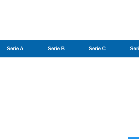
Serie A
Serie B
Serie C
Ser