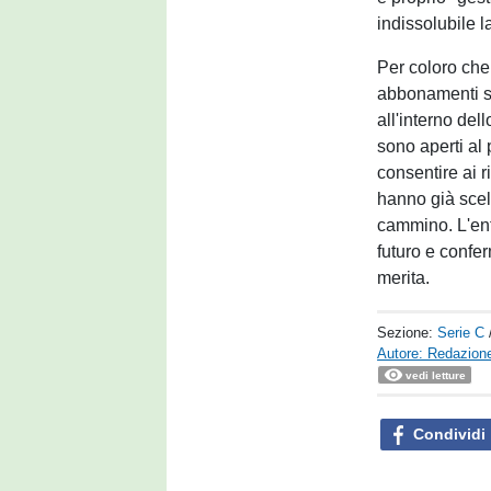
indissolubile l
Per coloro che 
abbonamenti so
all'interno dell
sono aperti al 
consentire ai r
hanno già sce
cammino. L'ent
futuro e confer
merita.
Sezione:
Serie C
Autore: Redazione
vedi letture
Condividi