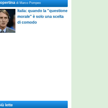
Copertina
di Marco Pompeo
Italia: quando la "questione
morale" è solo una scelta
di comodo
iù lette