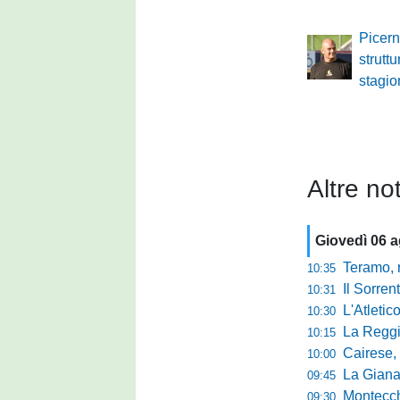
Picerno
struttu
stagi
Altre not
Giovedì 06 
Teramo, r
10:35
Il Sorrent
10:31
L'Atletic
10:30
La Reggina 
10:15
Cairese, dopp
10:00
La Giana Erm
09:45
Montecch
09:30