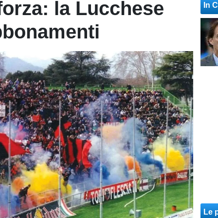
forza: la Lucchese
In 
abbonamenti
Le p