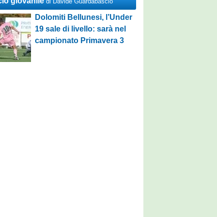
cio giovanile
di Davide Guardabascio
Dolomiti Bellunesi, l’Under
19 sale di livello: sarà nel
campionato Primavera 3