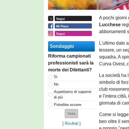
A pochi giorni 
Segui
Lucchese
reg
Mi Piace
abbonamenti sot
Segui
L'ultimo dato 
Sondaggio
tessere, un seg
Riforma campionati
squadra. A spic
professionisti sarà la
Curva Ovest, ch
morte dei Dilettanti?
La società ha 
Si
simbolo di forz
No
club rossonero.
Aspettiamo di saperne
e l'intera citt
di più
giornata di ca
Potrebbe essere
Come si legge 
ben oltre il se
[
Risultati
]
e proprio "ges