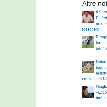
Altre no
Il Sor
Federi
rinforz
rossonero
Perugi
fermen
per rin
Dolomi
tegola
lesion
crociato per N
Giugli
«Ecco
farà l