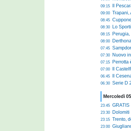
Il Pescara
09:15
Trapani,
09:00
Cuppone nel 
08:45
Lo Sporti
08:30
Perugia, m
08:15
Derthona, 
08:00
Sampdoria
07:45
Nuovo inn
07:30
Perrotta è
07:15
Il Castel
07:00
Il Cesena
06:45
Serie D 2
06:30
Mercoledì 0
GRATIS - Goo
23:45
Dolomiti Bell
23:30
Trento, dom
23:15
Giuglian
23:00