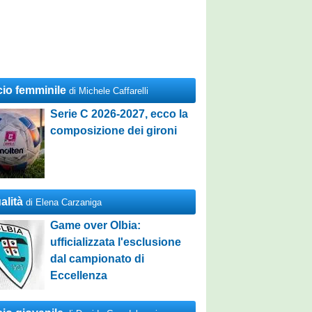
cio femminile
di Michele Caffarelli
Serie C 2026-2027, ecco la
composizione dei gironi
alità
di Elena Carzaniga
Game over Olbia:
ufficializzata l'esclusione
dal campionato di
Eccellenza