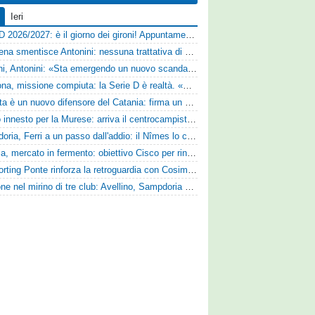
Ieri
Serie D 2026/2027: è il giorno dei gironi! Appuntamento fissato
Il Cesena smentisce Antonini: nessuna trattativa di cessione
Trapani, Antonini: «Sta emergendo un nuovo scandalo»
Derthona, missione compiuta: la Serie D è realtà. «Siamo una società seria»
Perrotta è un nuovo difensore del Catania: firma un contratto annuale
Nuovo innesto per la Murese: arriva il centrocampista Tomas Acosta
Sampdoria, Ferri a un passo dall'addio: il Nîmes lo cerca
Perugia, mercato in fermento: obiettivo Cisco per rinforzare la fascia
Lo Sporting Ponte rinforza la retroguardia con Cosimo Michele Rotondi
Cuppone nel mirino di tre club: Avellino, Sampdoria e Vicenza sull'attaccante dell'Entella