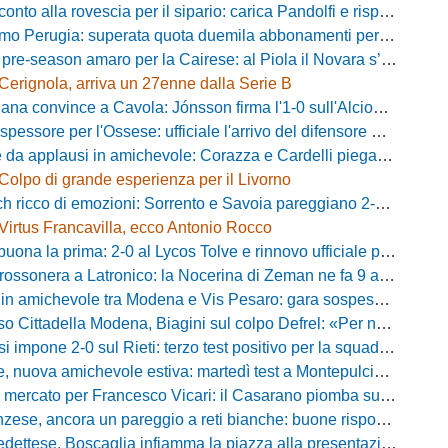
 alla rovescia per il sipario: carica Pandolfi e risposta da record degli abbonati
Perugia: superata quota duemila abbonamenti per il prossimo campionato
-season amaro per la Cairese: al Piola il Novara s’impone 2-0 con super Valdesi
Cerignola, arriva un 27enne dalla Serie B
a convince a Cavola: Jónsson firma l'1-0 sull'Alcione Milano
essore per l'Ossese: ufficiale l'arrivo del difensore Riccardo Idda
 applausi in amichevole: Corazza e Cardelli piegano lo Scandicci per 1-0
Colpo di grande esperienza per il Livorno
ricco di emozioni: Sorrento e Savoia pareggiano 2-2 in amichevole
Virtus Francavilla, ecco Antonio Rocco
uona la prima: 2-0 al Lycos Tolve e rinnovo ufficiale per Llanos
sonera a Latronico: la Nocerina di Zeman ne fa 9 all'Atletico Agromonte
chevole tra Modena e Vis Pesaro: gara sospesa per il grave infortunio di Sersanti
della Modena, Biagini sul colpo Defrel: «Per noi rappresenta un sogno, a volte si realizzano»
 impone 2-0 sul Rieti: terzo test positivo per la squadra di Andreucci
uova amichevole estiva: martedì test a Montepulciano contro il Taranto
ercato per Francesco Vicari: il Casarano piomba sul difensore del Bari
, ancora un pareggio a reti bianche: buone risposte per Bolzoni col Club Milano
caglia infiamma la piazza alla presentazione: «Senza di voi non saremmo nulla, vi promettiamo lavoro e maglia sudata»