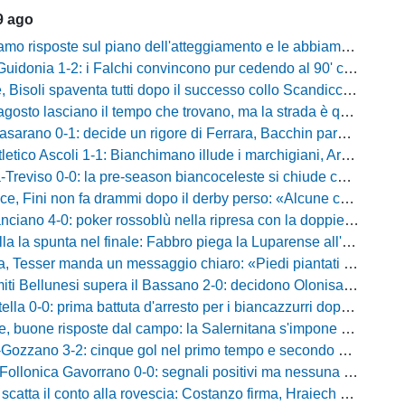
9 ago
e sul piano dell'atteggiamento e le abbiamo avute»: Bernardini promuove i suoi e lancia la sfida al Taranto
donia 1-2: i Falchi convincono pur cedendo al 90' contro i laziali
venta tutti dopo il successo collo Scandicci: «Non possiamo fare un secondo tempo così, solo una cosa viene prima di questa maglia»
asciano il tempo che trovano, ma la strada è quella giusta»: Alma fa volare la Reggina e carica l'ambiente
no 0-1: decide un rigore di Ferrara, Bacchin para un penalty nel primo tempo
o Ascoli 1-1: Bianchimano illude i marchigiani, Ardizzone salva i biancazzurri nel finale
iso 0-0: la pre-season biancoceleste si chiude con un pareggio senza reti
i non fa drammi dopo il derby perso: «Alcune cose non mi sono piaciute, ma siamo sulla strada giusta»
-0: poker rossoblù nella ripresa con la doppietta di Faggioli e i gol di Candellori e Perrotta
ella la spunta nel finale: Fabbro piega la Luparense all'88'
ser manda un messaggio chiaro: «Piedi piantati a terra, ma la crescita è evidente»
i Bellunesi supera il Bassano 2-0: decidono Olonisakin e Mondonico
la 0-0: prima battuta d'arresto per i biancazzurri dopo tre successi
buone risposte dal campo: la Salernitana s'impone di misura 2-1
o 3-2: cinque gol nel primo tempo e secondo successo per la squadra di Marchionni
onica Gavorrano 0-0: segnali positivi ma nessuna rete nell'ultimo collaudo
 il conto alla rovescia: Costanzo firma, Hraiech vicino e nel pomeriggio c'è l'amichevole