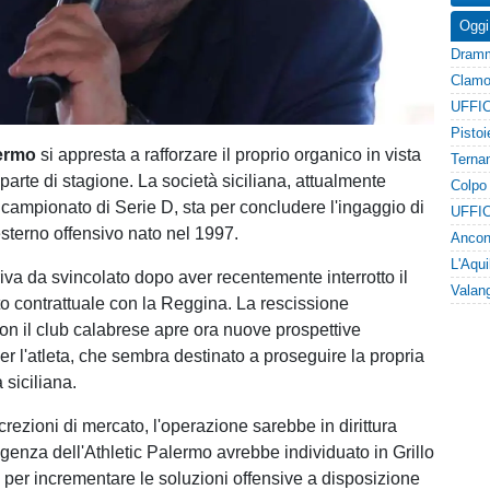
Oggi
UFFIC
lermo
si appresta a rafforzare il proprio organico in vista
arte di stagione. La società siciliana, attualmente
campionato di Serie D, sta per concludere l'ingaggio di
UFFIC
esterno offensivo nato nel 1997.
rriva da svincolato dopo aver recentemente interrotto il
to contrattuale con la Reggina. La rescissione
n il club calabrese apre ora nuove prospettive
er l'atleta, che sembra destinato a proseguire la propria
a siciliana.
rezioni di mercato, l'operazione sarebbe in dirittura
rigenza dell'Athletic Palermo avrebbe individuato in Grillo
le per incrementare le soluzioni offensive a disposizione