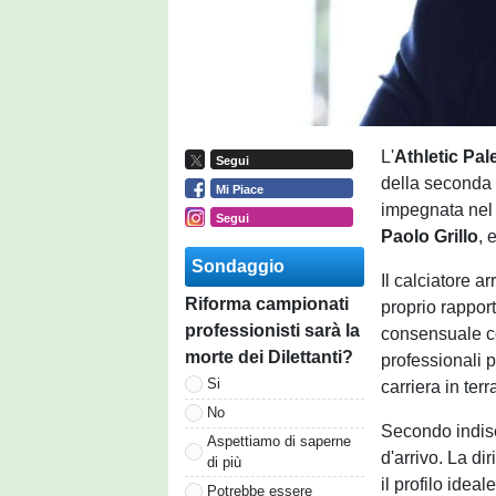
L'
Athletic Pa
Segui
della seconda p
Mi Piace
impegnata nel 
Segui
Paolo Grillo
, 
Sondaggio
Il calciatore a
Riforma campionati
proprio rappor
professionisti sarà la
consensuale co
morte dei Dilettanti?
professionali p
Si
carriera in terr
No
Secondo indisc
Aspettiamo di saperne
d'arrivo. La di
di più
il profilo idea
Potrebbe essere