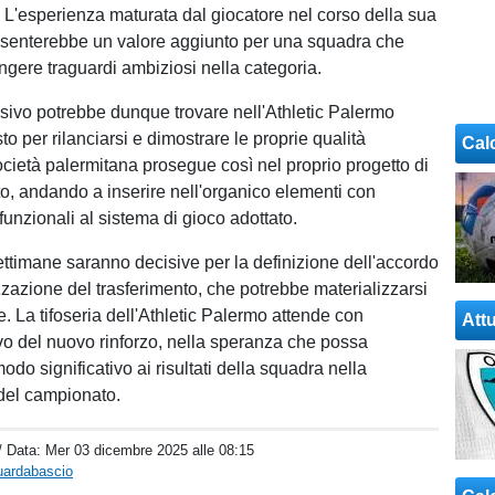
e. L'esperienza maturata dal giocatore nel corso della sua
esenterebbe un valore aggiunto per una squadra che
ngere traguardi ambiziosi nella categoria.
nsivo potrebbe dunque trovare nell'Athletic Palermo
to per rilanciarsi e dimostrare le proprie qualità
Cal
ocietà palermitana prosegue così nel proprio progetto di
, andando a inserire nell'organico elementi con
 funzionali al sistema di gioco adottato.
ttimane saranno decisive per la definizione dell'accordo
lizzazione del trasferimento, che potrebbe materializzarsi
. La tifoseria dell'Athletic Palermo attende con
Attu
rivo del nuovo rinforzo, nella speranza che possa
modo significativo ai risultati della squadra nella
del campionato.
/ Data:
Mer 03 dicembre 2025 alle 08:15
uardabascio