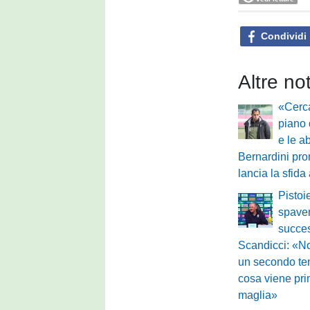
Condividi
Altre no
«Cerca
piano 
e le a
Bernardini pro
lancia la sfida
Pistoi
spaven
succes
Scandicci: «N
un secondo te
cosa viene pri
maglia»