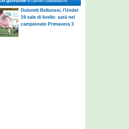
cio giovanile
di Davide Guardabascio
Dolomiti Bellunesi, l’Under
19 sale di livello: sarà nel
campionato Primavera 3