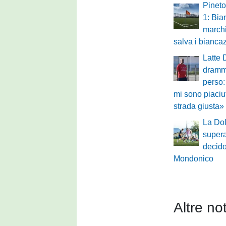
Pineto
1: Bia
marchi
salva i biancaz
Latte 
drammi
perso:
mi sono piaciu
strada giusta»
La Dol
supera
decido
Mondonico
Altre not