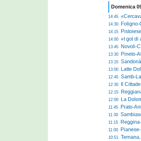
Domenica 0
«Cercavamo rispost
14:45
Foligno-Gui
14:30
Pistoiese, Bisoli spa
14:15
«I gol di agosto l
14:00
Novoli-Casara
13:45
Pineto-Atletic
13:30
Sandonà-Trev
13:15
Latte Dolce, Fin
13:00
Samb-Lanciano 4
12:45
Il Cittad
12:30
Reggiana, Tes
12:15
La Dolomit
12:00
Prato-Antel
11:45
Sambiase, 
11:30
Reggina-Gozzan
11:15
Pianese-Foll
11:00
Ternana, scatta
10:51