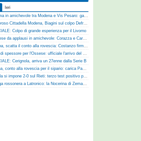
Ieri
Dramma in amichevole tra Modena e Vis Pesaro: gara sospesa per il grave infortunio di Sersanti
Clamoroso Cittadella Modena, Biagini sul colpo Defrel: «Per noi rappresenta un sogno, a volte si realizzano»
IALE: Colpo di grande esperienza per il Livorno
Pistoiese da applausi in amichevole: Corazza e Cardelli piegano lo Scandicci per 1-0
Ternana, scatta il conto alla rovescia: Costanzo firma, Hraiech vicino e nel pomeriggio c'è l'amichevole
Colpo di spessore per l'Ossese: ufficiale l'arrivo del difensore Riccardo Idda
IALE: Cerignola, arriva un 27enne dalla Serie B
Ancona, conto alla rovescia per il sipario: carica Pandolfi e risposta da record degli abbonati
L'Aquila si impone 2-0 sul Rieti: terzo test positivo per la squadra di Andreucci
Valanga rossonera a Latronico: la Nocerina di Zeman ne fa 9 all'Atletico Agromonte