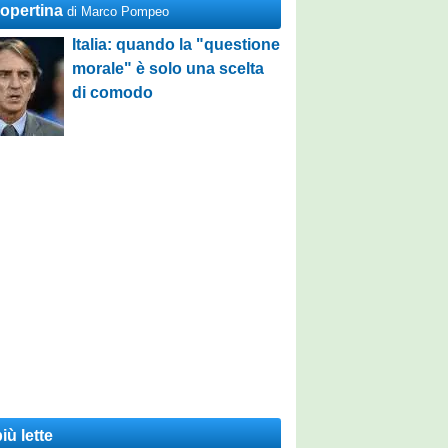
Copertina
di Marco Pompeo
Italia: quando la "questione
morale" è solo una scelta
di comodo
iù lette