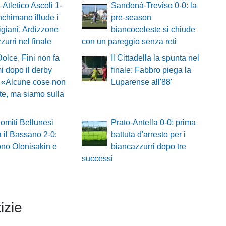
-Atletico Ascoli 1-
Sandonà-Treviso 0-0: la
nchimano illude i
pre-season
giani, Ardizzone
biancoceleste si chiude
zurri nel finale
con un pareggio senza reti
Dolce, Fini non fa
Il Cittadella la spunta nel
 dopo il derby
finale: Fabbro piega la
 «Alcune cose non
Luparense all'88'
te, ma siamo sulla
omiti Bellunesi
Prato-Antella 0-0: prima
 il Bassano 2-0:
battuta d'arresto per i
no Olonisakin e
biancazzurri dopo tre
successi
izie