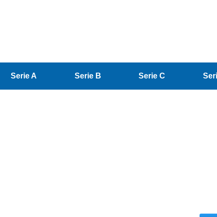
Serie A
Serie B
Serie C
Ser