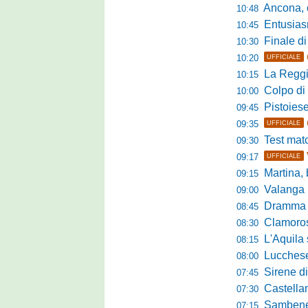
Ancona, conto
10:48
Entusiasmo 
10:45
Finale di pre
10:30
10:20
UFFICIALE
La Reggian
10:15
Colpo di sp
10:00
Pistoiese da
09:45
09:35
UFFICIALE
Test match 
09:30
09:17
UFFICIALE
Martina, b
09:15
Valanga ros
09:00
Dramma in ami
08:45
Clamoroso Citta
08:30
L'Aquila si
08:15
Lucchese, n
08:00
Sirene di m
07:45
Castellanzese
07:30
Sambenedettese, Bos
07:15