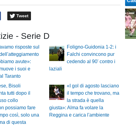
Cal
Tweet
tizie - Serie D
vamo risposte sul
Foligno-Guidonia 1-2: i
dell'atteggiamento
Falchi convincono pur
bbiamo avute»:
cedendo al 90' contro i
muove i suoi e
laziali
 al Taranto
ese, Bisoli
«I gol di agosto lasciano
ta tutti dopo il
il tempo che trovano, ma
so collo
la strada è quella
on possiamo fare
giusta»: Alma fa volare la
mpo così, solo una
Reggina e carica l'ambiente
ma di questa