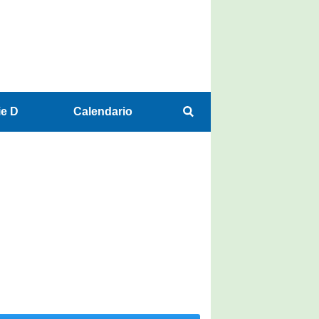
ie D
Calendario