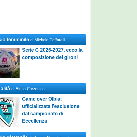
cio femminile
di Michele Caffarelli
Serie C 2026-2027, ecco la
composizione dei gironi
alità
di Elena Carzaniga
Game over Olbia:
ufficializzata l'esclusione
dal campionato di
Eccellenza