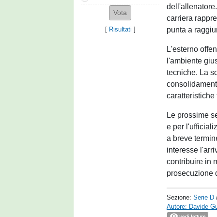
dell'allenator
carriera rappr
punta a raggiu
[
Risultati
]
L'esterno offe
l'ambiente gius
tecniche. La s
consolidamento
caratteristiche
Le prossime se
e per l'ufficia
a breve termine
interesse l'ar
contribuire in 
prosecuzione 
Sezione:
Serie D
Autore: Davide G
vedi letture