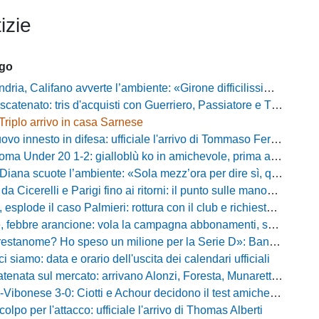
izie
ago
alifano avverte l’ambiente: «Girone difficilissimo, affascinante e bellissimo: non prometto risultati»
atenato: tris d'acquisti con Guerriero, Passiatore e Theodore
Triplo arrivo in casa Sarnese
vo innesto in difesa: ufficiale l'arrivo di Tommaso Ferraro
 Under 20 1-2: gialloblù ko in amichevole, prima apparizione per Caia
 scuote l’ambiente: «Sola mezz’ora per dire sì, qui per costruire una squadra da livello»
Cicerelli e Parigi fino ai ritorni: il punto sulle manovre del Delfino
plode il caso Palmieri: rottura con il club e richiesta di cessione
ebbre arancione: vola la campagna abbonamenti, superata quota 750 tessere
me? Ho speso un milione per la Serie D»: Bandecchi rompe il silenzio sul futuro della Ternana
ci siamo: data e orario dell'uscita dei calendari ufficiali
nata sul mercato: arrivano Alonzi, Foresta, Munaretto e Tobia
bonese 3-0: Ciotti e Achour decidono il test amichevole di Lorica
olpo per l'attacco: ufficiale l'arrivo di Thomas Alberti