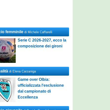
cio femminile
di Michele Caffarelli
Serie C 2026-2027, ecco la
composizione dei gironi
alità
di Elena Carzaniga
Game over Olbia:
ufficializzata l'esclusione
dal campionato di
Eccellenza