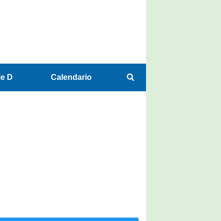
ie D
Calendario