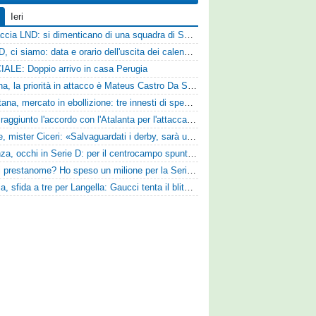
Ieri
Figuraccia LND: si dimenticano di una squadra di Serie D, è da rifare il programma Coppa Italia
Serie D, ci siamo: data e orario dell'uscita dei calendari ufficiali
IALE: Doppio arrivo in casa Perugia
Reggina, la priorità in attacco è Mateus Castro Da Silva: ore decisive per la fumata bianca
Casertana, mercato in ebollizione: tre innesti di spessore per lo scacchiere di Vinicio Espinal
Vado: raggiunto l'accordo con l'Atalanta per l'attaccante Frederick Samuel Ndongue
Varese, mister Ciceri: «Salvaguardati i derby, sarà un campionato avvincente»
Cosenza, occhi in Serie D: per il centrocampo spunta anche Gerardo Di Gilio
«Quali prestanome? Ho speso un milione per la Serie D»: Bandecchi rompe il silenzio sul futuro della Ternana
Perugia, sfida a tre per Langella: Gaucci tenta il blitz per il centrocampista del Cosenza