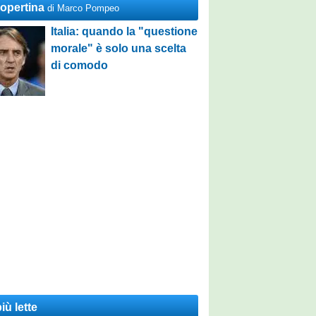
Copertina
di Marco Pompeo
Italia: quando la "questione
morale" è solo una scelta
di comodo
iù lette