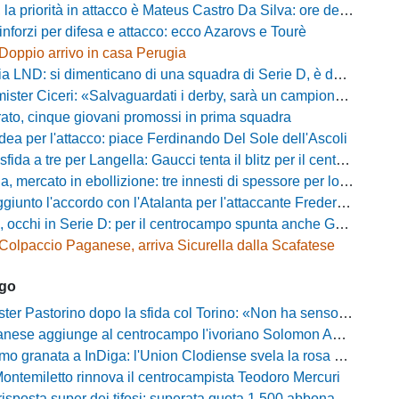
riorità in attacco è Mateus Castro Da Silva: ore decisive per la fumata bianca
inforzi per difesa e attacco: ecco Azarovs e Tourè
Doppio arrivo in casa Perugia
D: si dimenticano di una squadra di Serie D, è da rifare il programma Coppa Italia
ter Ciceri: «Salvaguardati i derby, sarà un campionato avvincente»
rato, cinque giovani promossi in prima squadra
dea per l'attacco: piace Ferdinando Del Sole dell'Ascoli
a a tre per Langella: Gaucci tenta il blitz per il centrocampista del Cosenza
rcato in ebollizione: tre innesti di spessore per lo scacchiere di Vinicio Espinal
unto l'accordo con l'Atalanta per l'attaccante Frederick Samuel Ndongue
cchi in Serie D: per il centrocampo spunta anche Gerardo Di Gilio
Colpaccio Paganese, arriva Sicurella dalla Scafatese
ago
Pastorino dopo la sfida col Torino: «Non ha senso chiudersi e fare le barricate»
ese aggiunge al centrocampo l'ivoriano Solomon Andrews Manu
granata a InDiga: l'Union Clodiense svela la rosa per la nuova annata
Montemiletto rinnova il centrocampista Teodoro Mercuri
risposta super dei tifosi: superata quota 1.500 abbonamenti