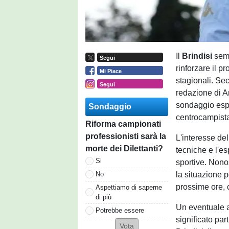
Il
Brindisi
semb
Segui
rinforzare il p
Mi Piace
stagionali. Se
Segui
redazione di A
sondaggio esp
Sondaggio
centrocampista
Riforma campionati
professionisti sarà la
L'interesse del
morte dei Dilettanti?
tecniche e l'e
Si
sportive. Nonos
la situazione 
No
prossime ore, c
Aspettiamo di saperne
di più
Un eventuale 
Potrebbe essere
significato par