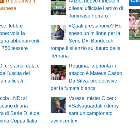
Cal
Triplo arrivo in
Anzio, nuovo innesto in
LE
Sarnese
difesa: ufficiale l'arrivo di
Tommaso Ferraro
ese, febbre
«Quali prestanome? Ho
one: vola la
speso un milione per la
gna abbonamenti,
Serie D»: Bandecchi
a 750 tessere
rompe il silenzio sul futuro della
Ternana
D, ci siamo: data e
Reggina, la priorità in
dell'uscita dei
attacco è Mateus Castro
ri ufficiali
Da Silva: ore decisive
per la fumata bianca
ccia LND: si
Varese, mister Ciceri:
icano di una
«Salvaguardati i derby,
a di Serie D, è da
sarà un campionato
ramma Coppa Italia
avvincente»