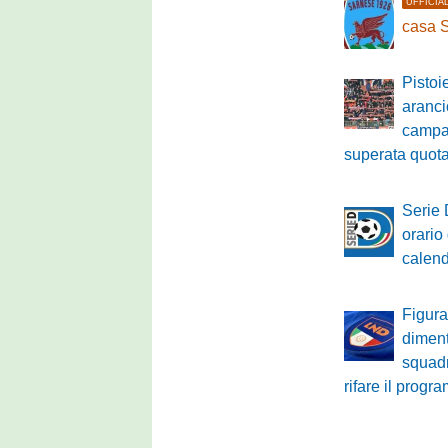
UFFICIA
casa 
Pistoi
aranci
campa
superata quot
Serie 
orario 
calenda
Figura
diment
squadr
rifare il prog