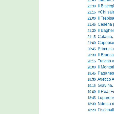
22:45
Il Bisceg
22:30
«Chi sale ade
22:15
Il Trebis
22:00
Cesena pront
21:45
Il Bagher
21:30
Catania, la 
21:15
Capobianco è
21:00
Primo succ
20:45
Il Brancal
20:30
Treviso vittori
20:15
Il Monto
20:00
Paganese di 
19:45
Atletico 
19:30
Gravina, parl
19:15
Il Real For
19:00
Luparense, p
18:45
Ndreca rin
18:30
Fischnaller-R
18:20