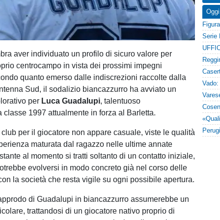
Oggi
UFFIC
ra aver individuato un profilo di sicuro valore per
roprio centrocampo in vista dei prossimi impegni
condo quanto emerso dalle indiscrezioni raccolte dalla
ntenna Sud, il sodalizio biancazzurro ha avviato un
lorativo per
Luca Guadalupi
, talentuoso
 classe 1997 attualmente in forza al Barletta.
 club per il giocatore non appare casuale, viste le qualità
sperienza maturata dal ragazzo nelle ultime annate
tante al momento si tratti soltanto di un contatto iniziale,
potrebbe evolversi in modo concreto già nel corso delle
on la società che resta vigile su ogni possibile apertura.
approdo di Guadalupi in biancazzurro assumerebbe un
ticolare, trattandosi di un giocatore nativo proprio di