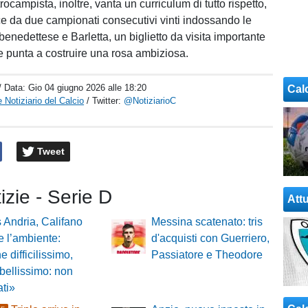
trocampista, inoltre, vanta un curriculum di tutto rispetto,
 da due campionati consecutivi vinti indossando le
enedettese e Barletta, un biglietto da visita importante
e punta a costruire una rosa ambiziosa.
/ Data:
Gio 04 giugno 2026 alle 18:20
Cal
 Notiziario del Calcio
/ Twitter:
@NotiziarioC
Tweet
tizie - Serie D
Attu
s Andria, Califano
Messina scatenato: tris
e l’ambiente:
d'acquisti con Guerriero,
e difficilissimo,
Passiatore e Theodore
 bellissimo: non
ati»