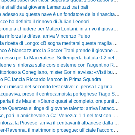
lie si affida al giovane Lamanuzzi tra i pali
sso su questa nave è un fondatore della rinascita»: Davis carica l'ambiente Messina
acce ha definito il rinnovo di Julian Leonori
o a chiudere per Matteo Lontani: in arrivo il giovane talento dello Spezia
ia rinforza la difesa: arriva Vincenzo Puleo
ricetta di Longo: «Bisogna meritarsi questa maglia ogni singolo giorno»
 biancazzurro: la Soccer Trani prende il giovane attaccante ex Monopoli
esso per la Maceratese: Settempeda battuta 0-2 nella ripresa
eone si rinforza sulle corsie esterne con l'argentino Rotela
oso a Conegliano, mister Gorini avvisa: «Visti buoni spunti, ma c'è ancora tanto da lavorare»
rio FC lancia Riccardo Marcon in Prima Squadra
misura nel secondo test estivo: ci pensa Lagzir a piegare l'Equipe Campania
Acquaviva, preso il centrocampista portoghese Tiago Santos
a il ds Maule: «Siamo quasi al completo, ora puntiamo sugli esterni d'attacco»
te Querceta si tinge di giovane talento: arriva l'attaccante Lucchesi
ari in amichevole a Ca' Venezia: 1-1 nel test con la Primavera lagunare
forza la Piovese: arriva il centravanti albanese dalla serie D
avenna, il matrimonio prosegue: ufficiale l'accordo quinquennale per l'attacco