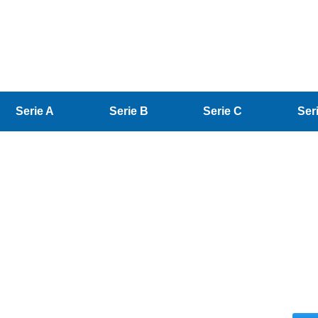
Serie A
Serie B
Serie C
Ser