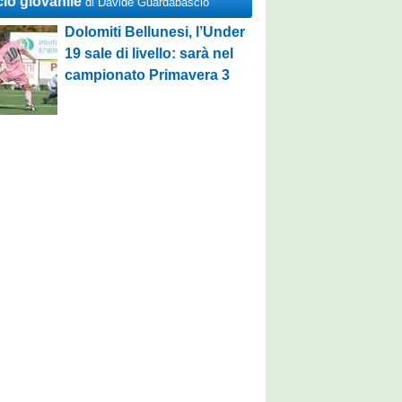
cio giovanile
di Davide Guardabascio
Dolomiti Bellunesi, l’Under
19 sale di livello: sarà nel
campionato Primavera 3