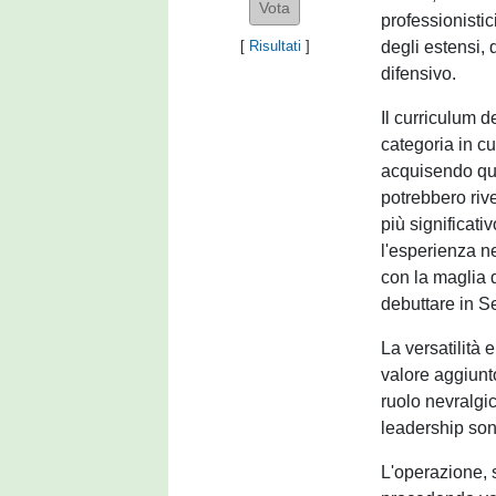
professionistic
degli estensi, 
[
Risultati
]
difensivo.
Il curriculum d
categoria in c
acquisendo que
potrebbero rive
più significati
l'esperienza n
con la maglia d
debuttare in Se
La versatilità
valore aggiunt
ruolo nevralgi
leadership son
L'operazione, s