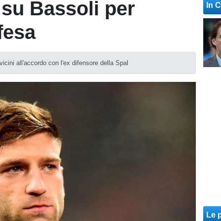
 su Bassoli per
In 
ifesa
vicini all'accordo con l'ex difensore della Spal
Le p