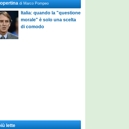
Copertina
di Marco Pompeo
Italia: quando la "questione
morale" è solo una scelta
di comodo
iù lette