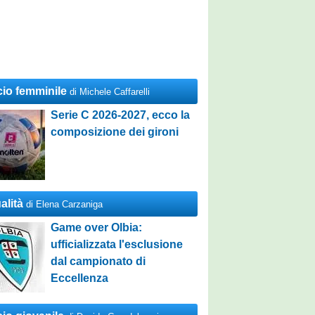
cio femminile
di Michele Caffarelli
Serie C 2026-2027, ecco la
composizione dei gironi
alità
di Elena Carzaniga
Game over Olbia:
ufficializzata l'esclusione
dal campionato di
Eccellenza