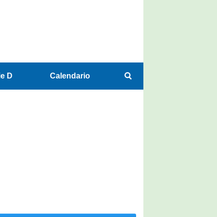
ie D
Calendario