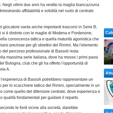
i. Negli ultimi due anni ha vestito la maglia biancazzurra
dimostrando affidabilità e solidità nel ruolo di centrale
el giocatore vanta anche importanti trascorsi in Serie B,
Cal
ui si è distinto con le maglie di Modena e Pordenone,
lla conoscenza tattica e quella maturità agonistica che
larsi preziose per gli obiettivi del Rimini. Ma l'elemento
vo del percorso professionale di Bassoli resta
ella massima serie italiana, dove ha mosso i primi passi
el Bologna, club che gli ha offerto l'opportunità di
rie A.
Attu
 e l'esperienza di Bassoli potrebbero rappresentare un
o per lo scacchiere tattico del Rimini, specialmente in un
co come quello del difensore centrale, dove esperienza e
o qualità fondamentali per guidare il reparto.
econdo le fonti vicine alla società, starebbe