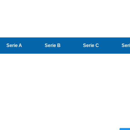
Serie A
Serie B
Serie C
Ser