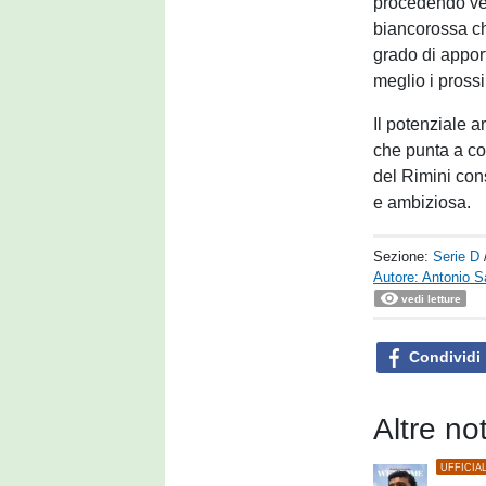
procedendo ver
biancorossa ch
grado di apport
meglio i pross
Il potenziale a
che punta a co
del Rimini con
e ambiziosa.
Sezione:
Serie D
Autore: Antonio S
vedi letture
Condividi
Altre no
UFFICIA