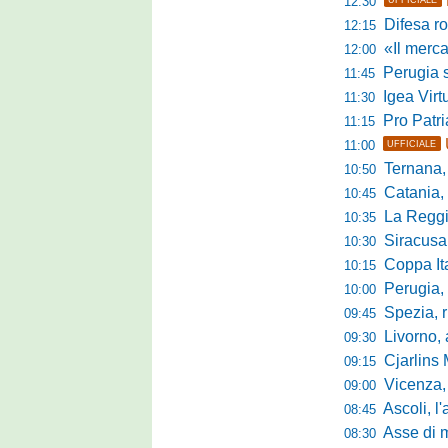
12:30
Difesa ro
12:15
«Il mercato
12:00
Perugia s
11:45
Igea Virtus,
11:30
Pro Patria,
11:15
11:00
UFFICIALE
Ternana, r
10:50
Catania, corsa 
10:45
La Reggian
10:35
Siracusa, pa
10:30
Coppa Italia Se
10:15
Perugia, sei mi
10:00
Spezia, ris
09:45
Livorno, alta
09:30
Cjarlins M
09:15
Vicenza, per
09:00
Ascoli, l'allarme d
08:45
Asse di merca
08:30