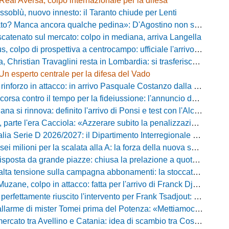
Real Aversa, colpo internazionale per la difesa
ssoblù, nuovo innesto: il Taranto chiude per Lenti
? Manca ancora qualche pedina»: D'Agostino non si ferma e punta in alto
catenato sul mercato: colpo in mediana, arriva Langella
 colpo di prospettiva a centrocampo: ufficiale l'arrivo di Bilal Khamlich
 Christian Travaglini resta in Lombardia: si trasferisce in Serie D
Un esperto centrale per la difesa del Vado
inforzo in attacco: in arrivo Pasquale Costanzo dalla Paganese
contro il tempo per la fideiussione: l'annuncio della società e le ragioni dello slittamento
a si rinnova: definito l'arrivo di Ponsi e test con l'Alcione
rte l'era Cacciola: «Azzerare subito la penalizzazione, saremo camaleontici»
rie D 2026/2027: il Dipartimento Interregionale corregge il tabellone, ecco i nuovi abbinamenti
lioni per la scalata alla A: la forza della nuova societa e il progetto di Alessandro Gaucci
posta da grande piazze: chiusa la prelazione a quota 5.164 abbonamenti
 tensione sulla campagna abbonamenti: la stoccata della Curva Nord alla società
uzane, colpo in attacco: fatta per l'arrivo di Franck Djoulou
fettamente riuscito l'intervento per Frank Tsadjout: il comunicato del club
i mister Tomei prima del Potenza: «Mettiamoci l'elmetto, l'obiettivo è la salvezza e non dobbiamo vendere fumo!»
to tra Avellino e Catania: idea di scambio tra Cosimo Patierno e Kaleb Jimenez