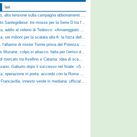
Ieri
Livorno, alta tensione sulla campagna abbonamenti: la stoccata della Curva Nord alla società
Mercato Santegidiese: tre mosse per la Serie D tra l'ingaggio di Diakhate e due rinnovi chiave
Perugia, addio al veleno di Tedesco: «Amareggiato dalle parole di Alessandro Gaucci, mi hanno ferito umanamente»
Perugia, sei milioni per la scalata alla A: la forza della nuova societa e il progetto di Alessandro Gaucci
Ascoli, l'allarme di mister Tomei prima del Potenza: «Mettiamoci l'elmetto, l'obiettivo è la salvezza e non dobbiamo vendere fumo!»
Cjarlins Muzane, colpo in attacco: fatta per l'arrivo di Franck Djoulou
Asse di mercato tra Avellino e Catania: idea di scambio tra Cosimo Patierno e Kaleb Jimenez
Desenzano, Gaburro dopo il successo nel finale: «Sapevamo che avremmo sofferto, ma si è vista la voglia di vincere»
Perugia, operazione in porta: accordo con la Roma per il talento Zelezny
Virtus Francavilla, innesto verde in mediana: ufficiale l'arrivo del classe 2008 Gianluca Ajello