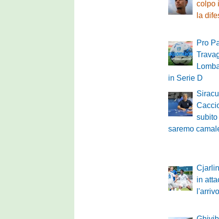
colpo 
la dif
Pro Pa
Travag
Lombar
in Serie D
Siracu
Caccio
subito
saremo camale
Cjarli
in atta
l'arri
Ghivibo