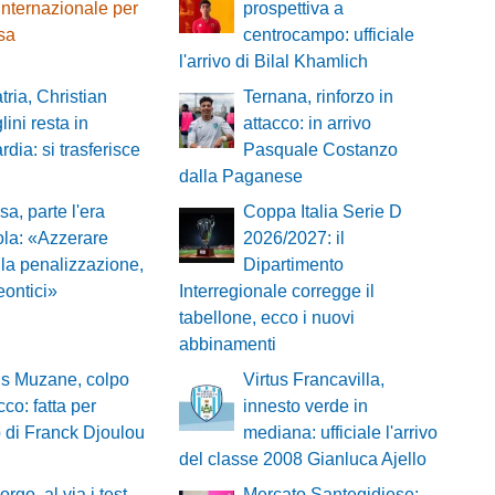
internazionale per
prospettiva a
esa
centrocampo: ufficiale
l'arrivo di Bilal Khamlich
tria, Christian
Ternana, rinforzo in
lini resta in
attacco: in arrivo
dia: si trasferisce
Pasquale Costanzo
dalla Paganese
sa, parte l'era
Coppa Italia Serie D
la: «Azzerare
2026/2027: il
 la penalizzazione,
Dipartimento
ontici»
Interregionale corregge il
tabellone, ecco i nuovi
abbinamenti
ns Muzane, colpo
Virtus Francavilla,
cco: fatta per
innesto verde in
vo di Franck Djoulou
mediana: ufficiale l'arrivo
del classe 2008 Gianluca Ajello
rgo, al via i test
Mercato Santegidiese: