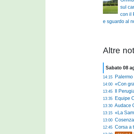
sul c
con il
e sguardo al n
Altre not
Sabato 08 a
Palermo tra t
14:15
«Con grande par
14:00
Il Perugia c
13:45
Equipe Cam
13:35
Audace Cerig
13:30
«La Samb è com
13:15
Cosenza, n
13:00
Corsa a tr
12:45
UFFICIALE