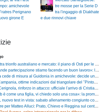
ampo: amichevole
tre mosse per la Serie D
 Fratres Perignano
tra l'ingaggio di Diakhate
uovo girone E
e due rinnovi chiave
izie
go
rionfo australiano e mercato: il piano di Osti per le uscite e la suggestione Almena
tecipazione stiamo facendo un buon lavoro»: la carica di mister Bonera accende la Pro Vercelli
ede di misura al Guidonia in amichevole: decide un rigore di Zuppel a Bastia
pania, ottime indicazioni dal triangolare del "Pinto": il report
nola, rinforzo in attacco: ufficiale l'arrivo di Cristian Padula dal Torino
e una figlia, vi chiedo solo una cosa»: la promessa di Vittorio Massi commuove la piazza
uovo test in vista: sabato allenamento congiunto con il Bisignano
e per Matteo Alluci: Prato, Chievo e Reggina sul centrocampista