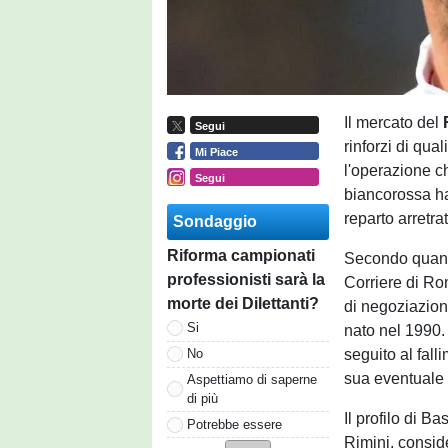
Il mercato del
Segui
rinforzi di qua
Mi Piace
l'operazione c
Segui
biancorossa ha
reparto arretra
Sondaggio
Riforma campionati
Secondo quanto
professionisti sarà la
Corriere di Ro
morte dei Dilettanti?
di negoziazio
Si
nato nel 1990. 
seguito al fal
No
sua eventuale 
Aspettiamo di saperne
di più
Il profilo di B
Potrebbe essere
Rimini, consid