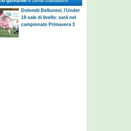
cio giovanile
di Davide Guardabascio
Dolomiti Bellunesi, l’Under
19 sale di livello: sarà nel
campionato Primavera 3