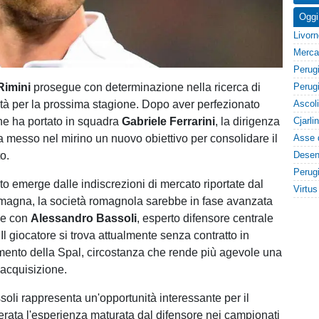
Oggi
Rimini
prosegue con determinazione nella ricerca di
lità per la prossima stagione. Dopo aver perfezionato
he ha portato in squadra
Gabriele Ferrarini
, la dirigenza
 messo nel mirino un nuovo obiettivo per consolidare il
to.
 emerge dalle indiscrezioni di mercato riportate dal
magna, la società romagnola sarebbe in fase avanzata
ne con
Alessandro Bassoli
, esperto difensore centrale
Il giocatore si trova attualmente senza contratto in
limento della Spal, circostanza che rende più agevole una
acquisizione.
assoli rappresenta un'opportunità interessante per il
erata l'esperienza maturata dal difensore nei campionati