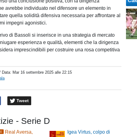
Cal
so una conclusione positiva, con la dirigenza
e avrebbe individuato nel difensore un elemento in
are quella solidità difensiva necessaria per affrontare al
imi impegni agonistici.
rrivo di Bassoli si inserisce in una strategia di mercato
niugare esperienza e qualità, elementi che la dirigenza
sidera imprescindibili per costruire una rosa competitiva
/ Data:
Mar 16 settembre 2025 alle 22:15
ala
Tweet
tizie - Serie D
Real Aversa,
Igea Virtus, colpo di
LE