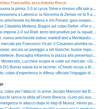
Virtus Francavilla, ecco Antonio Rocco
uona la prima: 2-0 al Lycos Tolve e rinnovo ufficiale per Llanos
sonera a Latronico: la Nocerina di Zeman ne fa 9 all'Atletico Agromonte
chevole tra Modena e Vis Pesaro: gara sospesa per il grave infortunio di Sersanti
della Modena, Biagini sul colpo Defrel: «Per noi rappresenta un sogno, a volte si realizzano»
 impone 2-0 sul Rieti: terzo test positivo per la squadra di Andreucci
uova amichevole estiva: martedì test a Montepulciano contro il Taranto
ercato per Francesco Vicari: il Casarano piomba sul difensore del Bari
, ancora un pareggio a reti bianche: buone risposte per Bolzoni col Club Milano
caglia infiamma la piazza alla presentazione: «Senza di voi non saremmo nulla, vi promettiamo lavoro e maglia sudata»
io, Lucchesi scopre le carte sul mercato: «Siamo contenti del lavoro fatto, puntiamo dritti ai playoff»
orras saluta tra le lacrime: «Chiedo scusa a tifosi e famiglia, Faroni ha perso tantissimi soldi»
 colpo d'esperienza in difesa: ufficiale l'ingaggio di Manuel Daffara
go
 colpo per l'attacco: in arrivo Jacopo Manconi dal Benevento
ncia la sfida all'Union Brescia: «Loro più avanti di noi, ma vogliamo dimostrare di essere competitivi»
rgenza in attacco dopo lo stop di Munoz: mirino puntato su Philip Yeboah
o Cafarella al Polimnia: qualità e corsa per la mediana