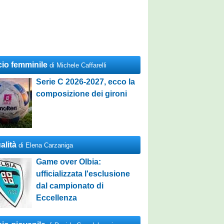
cio femminile
di Michele Caffarelli
Serie C 2026-2027, ecco la
composizione dei gironi
alità
di Elena Carzaniga
Game over Olbia:
ufficializzata l'esclusione
dal campionato di
Eccellenza