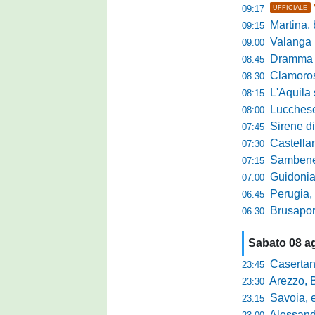
09:17
UFFICIALE
Martina, b
09:15
Valanga ros
09:00
Dramma in ami
08:45
Clamoroso Citta
08:30
L'Aquila si
08:15
Lucchese, n
08:00
Sirene di m
07:45
Castellanzese
07:30
Sambenedettese, Bos
07:15
Guidonia Montecel
07:00
Perugia, il DG B
06:45
Brusaporto,
06:30
Sabato 08 a
Casertana,
23:45
Arezzo, Bucchi la
23:30
Savoia, eme
23:15
Alessandr