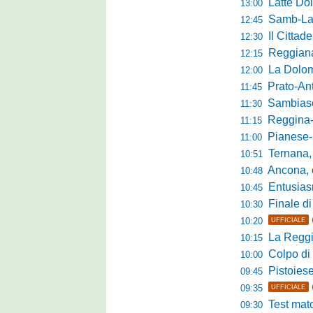
Latte Dolce, Fin
13:00
Samb-Lanciano 4
12:45
Il Cittad
12:30
Reggiana, Tes
12:15
La Dolomit
12:00
Prato-Antel
11:45
Sambiase, 
11:30
Reggina-Gozzan
11:15
Pianese-Foll
11:00
Ternana, scatta
10:51
Ancona, conto
10:48
Entusiasmo 
10:45
Finale di pre
10:30
10:20
UFFICIALE
La Reggian
10:15
Colpo di sp
10:00
Pistoiese da
09:45
09:35
UFFICIALE
Test match 
09:30