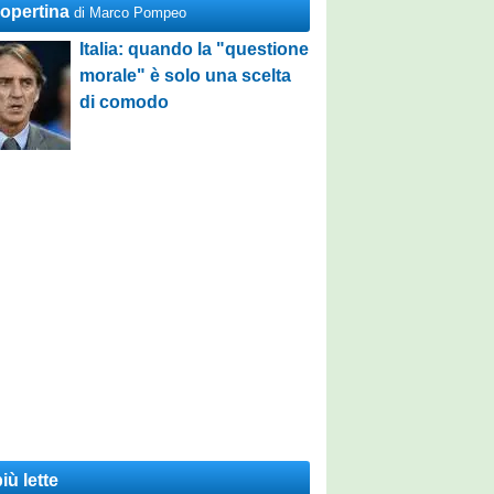
Copertina
di Marco Pompeo
Italia: quando la "questione
morale" è solo una scelta
di comodo
iù lette