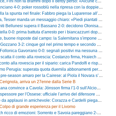
i non fa drammi dopo il derby perso: «Alcune cose non mi sono piaciute, ma siamo sulla strada giusta»
-0: poker rossoblù nella ripresa con la doppietta di Faggioli e i gol di Candellori e Perrotta
ella la spunta nel finale: Fabbro piega la Luparense all'88'
ser manda un messaggio chiaro: «Piedi piantati a terra, ma la crescita è evidente»
i Bellunesi supera il Bassano 2-0: decidono Olonisakin e Mondonico
la 0-0: prima battuta d'arresto per i biancazzurri dopo tre successi
buone risposte dal campo: la Salernitana s'impone di misura 2-1
o 3-2: cinque gol nel primo tempo e secondo successo per la squadra di Marchionni
onica Gavorrano 0-0: segnali positivi ma nessuna rete nell'ultimo collaudo
 il conto alla rovescia: Costanzo firma, Hraiech vicino e nel pomeriggio c'è l'amichevole
 alla rovescia per il sipario: carica Pandolfi e risposta da record degli abbonati
Perugia: superata quota duemila abbonamenti per il prossimo campionato
-season amaro per la Cairese: al Piola il Novara s’impone 2-0 con super Valdesi
Cerignola, arriva un 27enne dalla Serie B
a convince a Cavola: Jónsson firma l'1-0 sull'Alcione Milano
essore per l'Ossese: ufficiale l'arrivo del difensore Riccardo Idda
 applausi in amichevole: Corazza e Cardelli piegano lo Scandicci per 1-0
Colpo di grande esperienza per il Livorno
ricco di emozioni: Sorrento e Savoia pareggiano 2-2 in amichevole