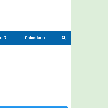
ie D
Calendario