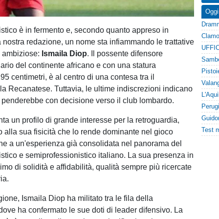
Oggi
cistico è in fermento e, secondo quanto appreso in
a nostra redazione, un nome sta infiammando le trattative
UFFIC
à ambiziose:
Ismaila Diop
. Il possente difensore
nario del continente africano e con una statura
5 centimetri, è al centro di una contesa tra il
la Recanatese. Tuttavia, le ultime indiscrezioni indicano
a penderebbe con decisione verso il club lombardo.
a un profilo di grande interesse per la retroguardia,
o alla sua fisicità che lo rende dominante nel gioco
he a un'esperienza già consolidata nel panorama del
tistico e semiprofessionistico italiano. La sua presenza in
o di solidità e affidabilità, qualità sempre più ricercate
ia.
gione, Ismaila Diop ha militato tra le fila della
dove ha confermato le sue doti di leader difensivo. La