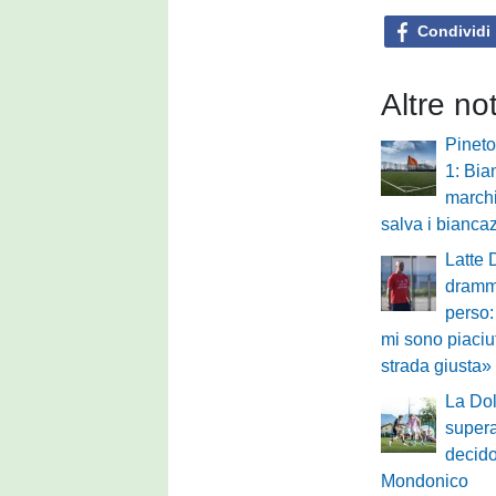
Condividi
Altre no
Pineto
1: Bia
marchi
salva i biancaz
Latte 
drammi
perso:
mi sono piaciu
strada giusta»
La Dol
supera
decido
Mondonico