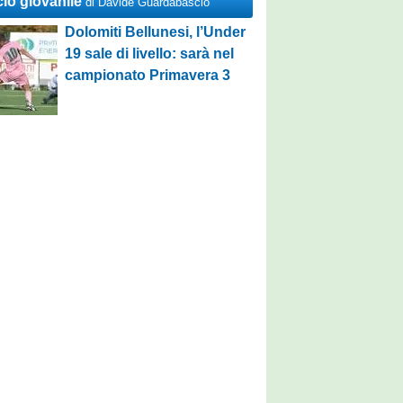
cio giovanile
di Davide Guardabascio
Dolomiti Bellunesi, l’Under
19 sale di livello: sarà nel
campionato Primavera 3