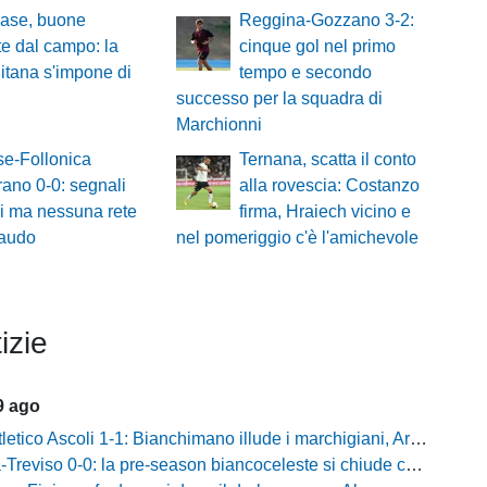
ase, buone
Reggina-Gozzano 3-2:
te dal campo: la
cinque gol nel primo
itana s'impone di
tempo e secondo
successo per la squadra di
Marchionni
e-Follonica
Ternana, scatta il conto
ano 0-0: segnali
alla rovescia: Costanzo
vi ma nessuna rete
firma, Hraiech vicino e
laudo
nel pomeriggio c'è l'amichevole
izie
9 ago
o Ascoli 1-1: Bianchimano illude i marchigiani, Ardizzone salva i biancazzurri nel finale
iso 0-0: la pre-season biancoceleste si chiude con un pareggio senza reti