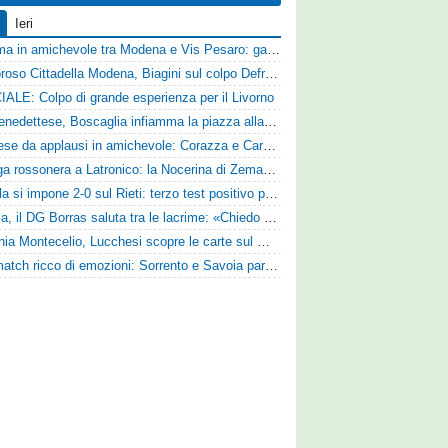
Ieri
Dramma in amichevole tra Modena e Vis Pesaro: gara sospesa per il grave infortunio di Sersanti
Clamoroso Cittadella Modena, Biagini sul colpo Defrel: «Per noi rappresenta un sogno, a volte si realizzano»
IALE: Colpo di grande esperienza per il Livorno
Sambenedettese, Boscaglia infiamma la piazza alla presentazione: «Senza di voi non saremmo nulla, vi promettiamo lavoro e maglia sudata»
Pistoiese da applausi in amichevole: Corazza e Cardelli piegano lo Scandicci per 1-0
Valanga rossonera a Latronico: la Nocerina di Zeman ne fa 9 all'Atletico Agromonte
L'Aquila si impone 2-0 sul Rieti: terzo test positivo per la squadra di Andreucci
Perugia, il DG Borras saluta tra le lacrime: «Chiedo scusa a tifosi e famiglia, Faroni ha perso tantissimi soldi»
Guidonia Montecelio, Lucchesi scopre le carte sul mercato: «Siamo contenti del lavoro fatto, puntiamo dritti ai playoff»
Test match ricco di emozioni: Sorrento e Savoia pareggiano 2-2 in amichevole