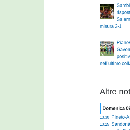
Sambi
rispos
Salern
misura 2-1
Pianes
Gavorr
positi
nell'ultimo col
Altre not
Domenica 0
Pineto-Atletic
13:30
Sandonà-Trev
13:15