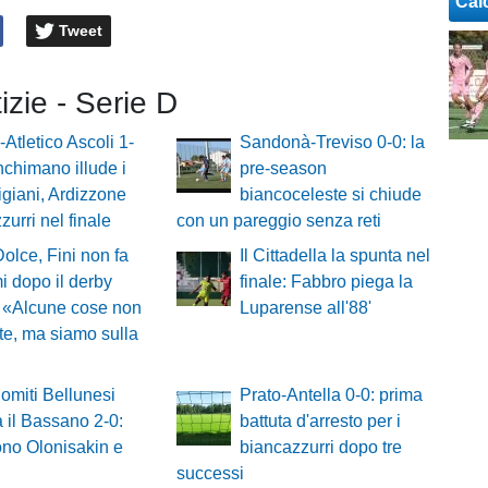
Cal
Tweet
tizie - Serie D
-Atletico Ascoli 1-
Sandonà-Treviso 0-0: la
nchimano illude i
pre-season
giani, Ardizzone
biancoceleste si chiude
zurri nel finale
con un pareggio senza reti
Dolce, Fini non fa
Il Cittadella la spunta nel
 dopo il derby
finale: Fabbro piega la
 «Alcune cose non
Luparense all'88'
te, ma siamo sulla
omiti Bellunesi
Prato-Antella 0-0: prima
 il Bassano 2-0:
battuta d'arresto per i
no Olonisakin e
biancazzurri dopo tre
successi