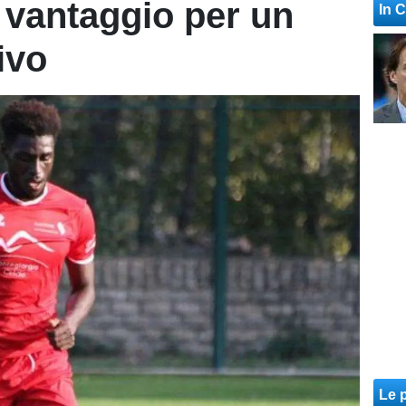
 vantaggio per un
In 
ivo
Le p