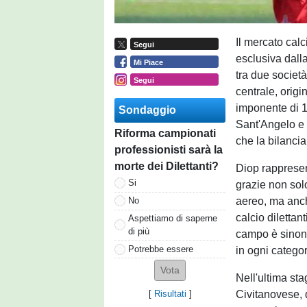
Il mercato cal
Segui
esclusiva dall
Mi Piace
tra due societ
Segui
centrale, origi
imponente di 19
Sondaggio
Sant'Angelo e 
Riforma campionati
che la bilanci
professionisti sarà la
morte dei Dilettanti?
Diop rappresent
Si
grazie non sol
aereo, ma anc
No
calcio dilettan
Aspettiamo di saperne
di più
campo è sinonim
Potrebbe essere
in ogni categor
Nell'ultima sta
Civitanovese, 
[
Risultati
]