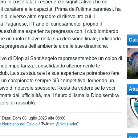
erò, è costellata di esperienze significative che ne
il carattere e le capacità. Prima dell'ultima parentesi, ha
e di diverse altre squadre di rilievo, tra cui il
la Paganese, il Fano e, curiosamente, proprio il
uest'ultima esperienza pregressa con il club lombardo
re un ruolo chiave nella sua decisione finale, indicando
Cal
a pregressa dell'ambiente e delle sue dinamiche.
rivo di Diop al Sant'Angelo rappresenterebbe un colpo di
nde importanza, consolidando ulteriormente le
club. La sua statura e la sua esperienza potrebbero fare
in un campionato sempre più competitivo, fornendo un
sivo di notevole spessore. Resta da vedere se le voci
Attu
ate dall'ufficialità, ma il futuro di Ismaila Diop sembra
ersi di rossoblù.
/ Data:
Dom 06 luglio 2025 alle 08:00
 Notiziario del Calcio
/ Twitter:
@NotiziarioC