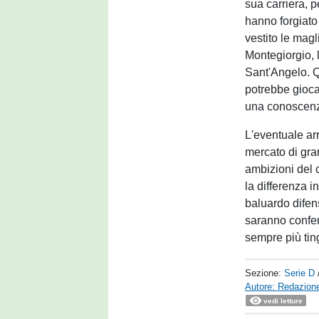
sua carriera, p
hanno forgiato 
vestito le magli
Montegiorgio, 
Sant'Angelo. Q
potrebbe gioca
una conoscenz
L'eventuale ar
mercato di gra
ambizioni del 
la differenza 
baluardo difen
saranno conferm
sempre più ting
Sezione:
Serie D
Autore: Redazione
vedi letture