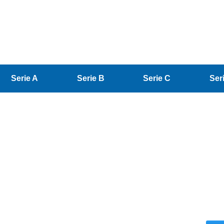
Serie A
Serie B
Serie C
Ser