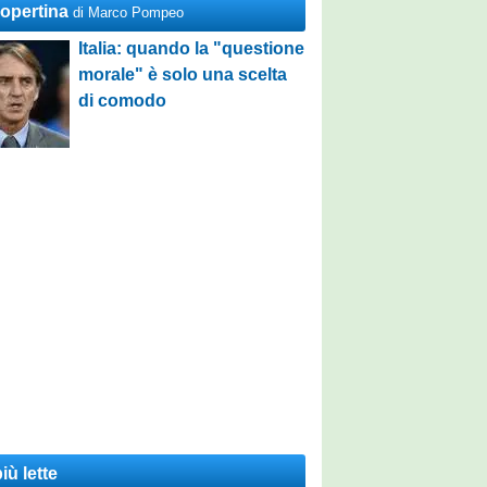
Copertina
di Marco Pompeo
Italia: quando la "questione
morale" è solo una scelta
di comodo
iù lette