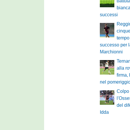
battuta
bianca
successi
Reggi
cinque
tempo
successo per l
Marchionni
Ternan
alla r
firma,
nel pomeriggio
Colpo 
l'Osses
del di
Idda