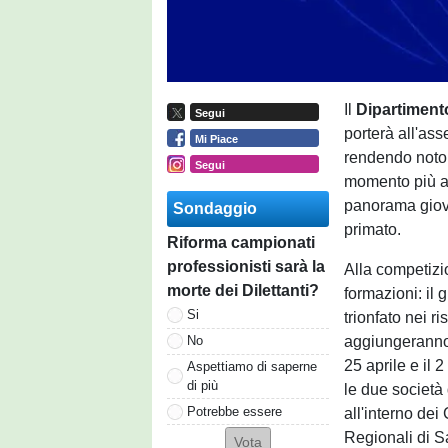
Il
Dipartiment
Segui
porterà all'ass
Mi Piace
rendendo noto i
Segui
momento più at
panorama giova
Sondaggio
primato.
Riforma campionati
professionisti sarà la
Alla competiz
morte dei Dilettanti?
formazioni: il
Si
trionfato nei ri
aggiungeranno l
No
25 aprile e il 
Aspettiamo di saperne
di più
le due società
Potrebbe essere
all'interno de
Regionali di S