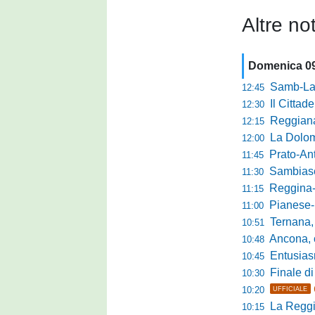
Altre not
Domenica 0
Samb-Lanciano 4
12:45
Il Cittad
12:30
Reggiana, Tes
12:15
La Dolomit
12:00
Prato-Antel
11:45
Sambiase, 
11:30
Reggina-Gozzan
11:15
Pianese-Foll
11:00
Ternana, scatta
10:51
Ancona, conto
10:48
Entusiasmo 
10:45
Finale di pre
10:30
10:20
UFFICIALE
La Reggian
10:15