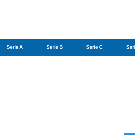
Serie A
Serie B
Serie C
Ser