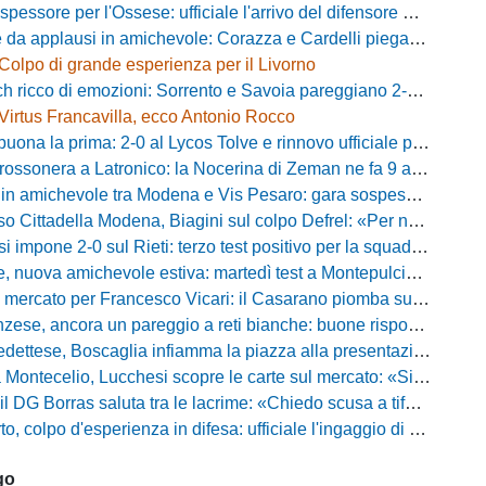
essore per l'Ossese: ufficiale l'arrivo del difensore Riccardo Idda
 applausi in amichevole: Corazza e Cardelli piegano lo Scandicci per 1-0
Colpo di grande esperienza per il Livorno
ricco di emozioni: Sorrento e Savoia pareggiano 2-2 in amichevole
Virtus Francavilla, ecco Antonio Rocco
uona la prima: 2-0 al Lycos Tolve e rinnovo ufficiale per Llanos
sonera a Latronico: la Nocerina di Zeman ne fa 9 all'Atletico Agromonte
chevole tra Modena e Vis Pesaro: gara sospesa per il grave infortunio di Sersanti
della Modena, Biagini sul colpo Defrel: «Per noi rappresenta un sogno, a volte si realizzano»
 impone 2-0 sul Rieti: terzo test positivo per la squadra di Andreucci
uova amichevole estiva: martedì test a Montepulciano contro il Taranto
ercato per Francesco Vicari: il Casarano piomba sul difensore del Bari
, ancora un pareggio a reti bianche: buone risposte per Bolzoni col Club Milano
caglia infiamma la piazza alla presentazione: «Senza di voi non saremmo nulla, vi promettiamo lavoro e maglia sudata»
io, Lucchesi scopre le carte sul mercato: «Siamo contenti del lavoro fatto, puntiamo dritti ai playoff»
orras saluta tra le lacrime: «Chiedo scusa a tifosi e famiglia, Faroni ha perso tantissimi soldi»
 colpo d'esperienza in difesa: ufficiale l'ingaggio di Manuel Daffara
go