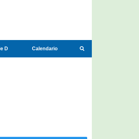
ie D
Calendario