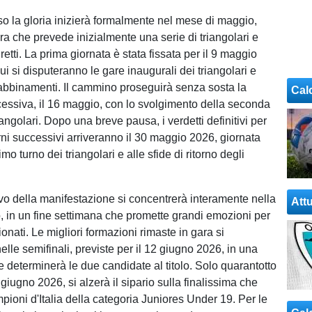
rso la gloria inizierà formalmente nel mese di maggio,
ra che prevede inizialmente una serie di triangolari e
etti. La prima giornata è stata fissata per il 9 maggio
ui si disputeranno le gare inaugurali dei triangolari e
 abbinamenti. Il cammino proseguirà senza sosta la
Cal
essiva, il 16 maggio, con lo svolgimento della seconda
iangolari. Dopo una breve pausa, i verdetti definitivi per
rni successivi arriveranno il 30 maggio 2026, giornata
imo turno dei triangolari e alle sfide di ritorno degli
ivo della manifestazione si concentrerà interamente nella
Attu
, in un fine settimana che promette grandi emozioni per
sionati. Le migliori formazioni rimaste in gara si
lle semifinali, previste per il 12 giugno 2026, in una
e determinerà le due candidate al titolo. Solo quarantotto
 giugno 2026, si alzerà il sipario sulla finalissima che
pioni d'Italia della categoria Juniores Under 19. Per le