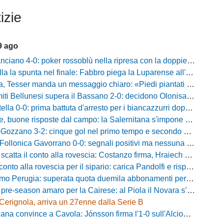
izie
9 ago
-0: poker rossoblù nella ripresa con la doppietta di Faggioli e i gol di Candellori e Perrotta
ella la spunta nel finale: Fabbro piega la Luparense all'88'
ser manda un messaggio chiaro: «Piedi piantati a terra, ma la crescita è evidente»
i Bellunesi supera il Bassano 2-0: decidono Olonisakin e Mondonico
la 0-0: prima battuta d'arresto per i biancazzurri dopo tre successi
buone risposte dal campo: la Salernitana s'impone di misura 2-1
o 3-2: cinque gol nel primo tempo e secondo successo per la squadra di Marchionni
onica Gavorrano 0-0: segnali positivi ma nessuna rete nell'ultimo collaudo
 il conto alla rovescia: Costanzo firma, Hraiech vicino e nel pomeriggio c'è l'amichevole
 alla rovescia per il sipario: carica Pandolfi e risposta da record degli abbonati
Perugia: superata quota duemila abbonamenti per il prossimo campionato
-season amaro per la Cairese: al Piola il Novara s’impone 2-0 con super Valdesi
Cerignola, arriva un 27enne dalla Serie B
a convince a Cavola: Jónsson firma l'1-0 sull'Alcione Milano