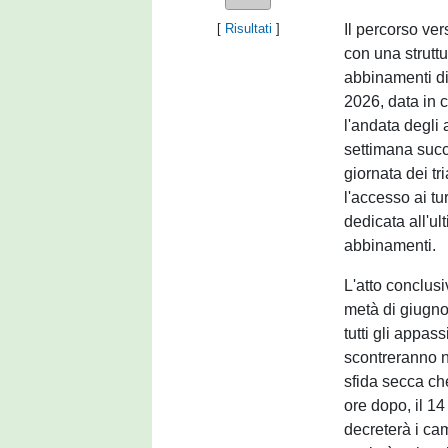
Il percorso ve
[
Risultati
]
con una struttu
abbinamenti dir
2026, data in c
l'andata degli
settimana succ
giornata dei tr
l'accesso ai tu
dedicata all'ult
abbinamenti.
L'atto conclus
metà di giugno
tutti gli appas
scontreranno ne
sfida secca ch
ore dopo, il 14
decreterà i cam