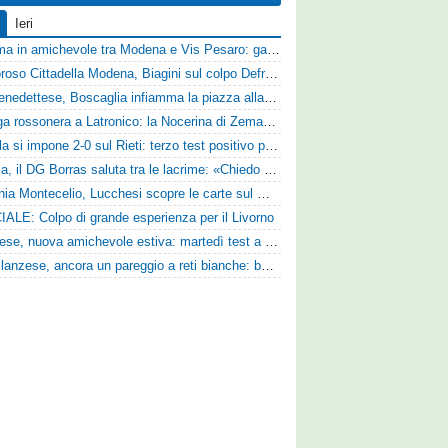
Ieri
Dramma in amichevole tra Modena e Vis Pesaro: gara sospesa per il grave infortunio di Sersanti
Clamoroso Cittadella Modena, Biagini sul colpo Defrel: «Per noi rappresenta un sogno, a volte si realizzano»
Sambenedettese, Boscaglia infiamma la piazza alla presentazione: «Senza di voi non saremmo nulla, vi promettiamo lavoro e maglia sudata»
Valanga rossonera a Latronico: la Nocerina di Zeman ne fa 9 all'Atletico Agromonte
L'Aquila si impone 2-0 sul Rieti: terzo test positivo per la squadra di Andreucci
Perugia, il DG Borras saluta tra le lacrime: «Chiedo scusa a tifosi e famiglia, Faroni ha perso tantissimi soldi»
Guidonia Montecelio, Lucchesi scopre le carte sul mercato: «Siamo contenti del lavoro fatto, puntiamo dritti ai playoff»
IALE: Colpo di grande esperienza per il Livorno
Lucchese, nuova amichevole estiva: martedì test a Montepulciano contro il Taranto
Castellanzese, ancora un pareggio a reti bianche: buone risposte per Bolzoni col Club Milano