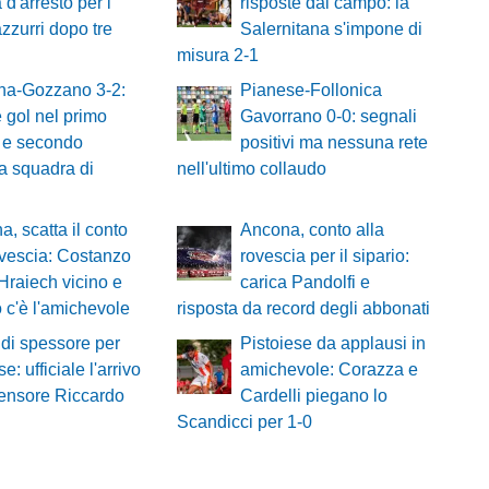
 d'arresto per i
risposte dal campo: la
zzurri dopo tre
Salernitana s'impone di
misura 2-1
na-Gozzano 3-2:
Pianese-Follonica
 gol nel primo
Gavorrano 0-0: segnali
 e secondo
positivi ma nessuna rete
a squadra di
nell'ultimo collaudo
a, scatta il conto
Ancona, conto alla
ovescia: Costanzo
rovescia per il sipario:
 Hraiech vicino e
carica Pandolfi e
 c'è l'amichevole
risposta da record degli abbonati
di spessore per
Pistoiese da applausi in
e: ufficiale l'arrivo
amichevole: Corazza e
fensore Riccardo
Cardelli piegano lo
Scandicci per 1-0