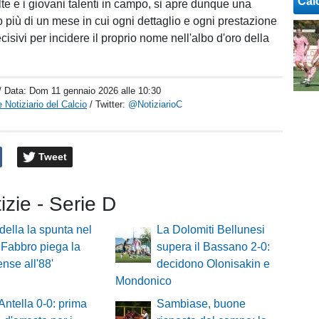
Cal
te e i giovani talenti in campo, si apre dunque una
o più di un mese in cui ogni dettaglio e ogni prestazione
cisivi per incidere il proprio nome nell'albo d'oro della
/ Data:
Dom 11 gennaio 2026 alle 10:30
 Notiziario del Calcio
/ Twitter:
@NotiziarioC
Tweet
tizie - Serie D
adella la spunta nel
La Dolomiti Bellunesi
: Fabbro piega la
supera il Bassano 2-0:
nse all'88'
decidono Olonisakin e
Mondonico
Antella 0-0: prima
Sambiase, buone