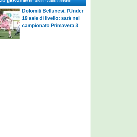
cio giovanile
di Davide Guardabascio
Dolomiti Bellunesi, l’Under
19 sale di livello: sarà nel
campionato Primavera 3