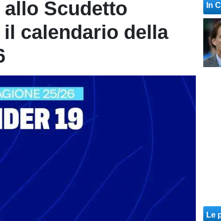
 allo Scudetto
In 
il calendario della
6
Le p