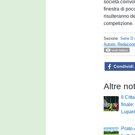
società coinvol
finestra di poc
risulteranno de
competizione.
Sezione:
Serie D
Autore: Redazione
vedi letture
Condividi
Altre no
Il Citt
finale
Lupare
Prato-