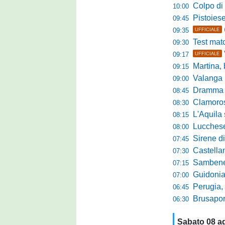
Colpo di sp
10:00
Pistoiese da
09:45
09:35
UFFICIALE
Test match 
09:30
09:17
UFFICIALE
Martina, b
09:15
Valanga ros
09:00
Dramma in ami
08:45
Clamoroso Citta
08:30
L'Aquila si
08:15
Lucchese, n
08:00
Sirene di m
07:45
Castellanzese
07:30
Sambenedettese, Bos
07:15
Guidonia Montecel
07:00
Perugia, il DG B
06:45
Brusaporto,
06:30
Sabato 08 a