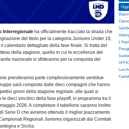
Oggi
o Interregionale
ha ufficialmente tracciato la strada che
egnazione del titolo per la categoria Juniores Under 19,
l calendario dettagliato della fase finale. Si tratta del
teso della stagione, quello in cui le eccellenze del
nile nazionale si sfideranno per la conquista del
UFFIC
ione prenderanno parte complessivamente ventidue
 gruppo sarà composto dalle dieci compagini che hanno
spettivi gironi della stagione regolare, alle quali si
e dieci vincitrici della fase playoff, in programma tra il
2 maggio 2026. A completare il tabellone saranno inoltre
 di Serie D che avranno ottenuto il miglior piazzamento
i Campionati Regionali Juniores organizzati dai Comitati
ardegna e Sicilia.