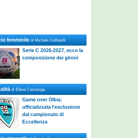
cio femminile
di Michele Caffarelli
Serie C 2026-2027, ecco la
composizione dei gironi
alità
di Elena Carzaniga
Game over Olbia:
ufficializzata l'esclusione
dal campionato di
Eccellenza