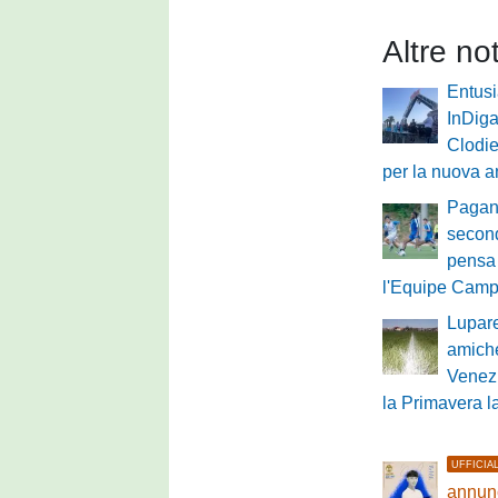
Altre no
Entus
InDiga
Clodie
per la nuova a
Pagane
second
pensa 
l'Equipe Cam
Lupare
amich
Venezi
la Primavera 
UFFICIA
annunc