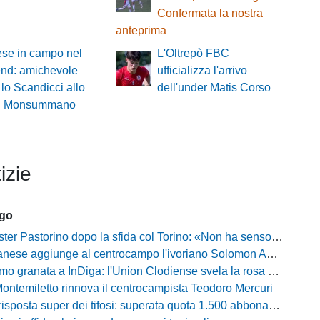
Confermata la nostra
anteprima
ese in campo nel
L'Oltrepò FBC
nd: amichevole
ufficializza l'arrivo
 lo Scandicci allo
dell'under Matis Corso
i di Monsummano
izie
ago
Pastorino dopo la sfida col Torino: «Non ha senso chiudersi e fare le barricate»
ese aggiunge al centrocampo l'ivoriano Solomon Andrews Manu
granata a InDiga: l'Union Clodiense svela la rosa per la nuova annata
Montemiletto rinnova il centrocampista Teodoro Mercuri
risposta super dei tifosi: superata quota 1.500 abbonamenti