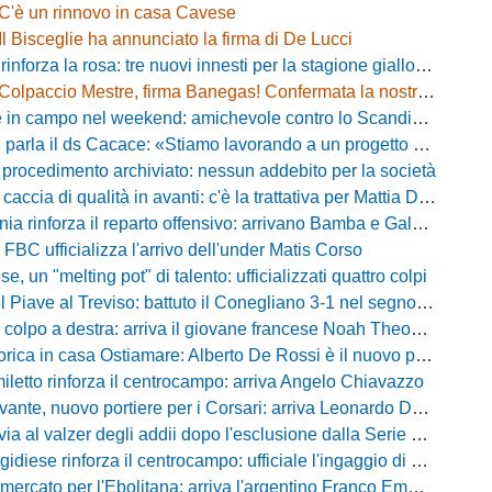
C'è un rinnovo in casa Cavese
Il Bisceglie ha annunciato la firma di De Lucci
 rinforza la rosa: tre nuovi innesti per la stagione gialloblù
Colpaccio Mestre, firma Banegas! Confermata la nostra anteprima
campo nel weekend: amichevole contro lo Scandicci allo stadio Strulli di Monsummano
parla il ds Cacace: «Stiamo lavorando a un progetto ambizioso»
 procedimento archiviato: nessun addebito per la società
ccia di qualità in avanti: c'è la trattativa per Mattia Della Morte
ia rinforza il reparto offensivo: arrivano Bamba e Galeota
 FBC ufficializza l'arrivo dell'under Matis Corso
, un "melting pot" di talento: ufficializzati quattro colpi
iave al Treviso: battuto il Conegliano 3-1 nel segno di Gerbi e Vita
colpo a destra: arriva il giovane francese Noah Theodore
ca in casa Ostiamare: Alberto De Rossi è il nuovo presidente biancoviola
iletto rinforza il centrocampo: arriva Angelo Chiavazzo
ante, nuovo portiere per i Corsari: arriva Leonardo De Franceschi
 valzer degli addii dopo l'esclusione dalla Serie D: Salzano verso una big campana
iese rinforza il centrocampo: ufficiale l'ingaggio di Luca Scimia
ercato per l'Ebolitana: arriva l'argentino Franco Emmanuel Boló