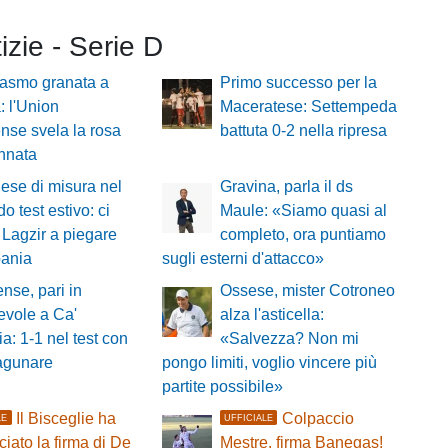
tizie - Serie D
iasmo granata a
Primo successo per la
: l'Union
Maceratese: Settempeda
nse svela la rosa
battuta 0-2 nella ripresa
nnata
se di misura nel
Gravina, parla il ds
o test estivo: ci
Maule: «Siamo quasi al
Lagzir a piegare
completo, ora puntiamo
pania
sugli esterni d'attacco»
nse, pari in
Ossese, mister Cotroneo
evole a Ca'
alza l'asticella:
a: 1-1 nel test con
«Salvezza? Non mi
lagunare
pongo limiti, voglio vincere più
partite possibile»
Il Bisceglie ha
Colpaccio
LE
UFFICIALE
iato la firma di De
Mestre, firma Banegas!