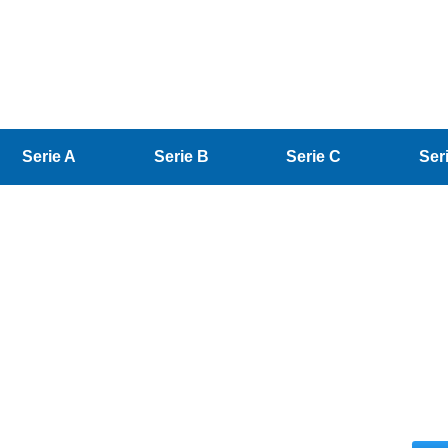
Serie A
Serie B
Serie C
Ser