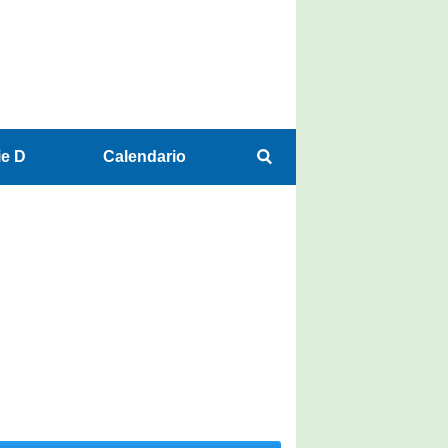
ie D
Calendario