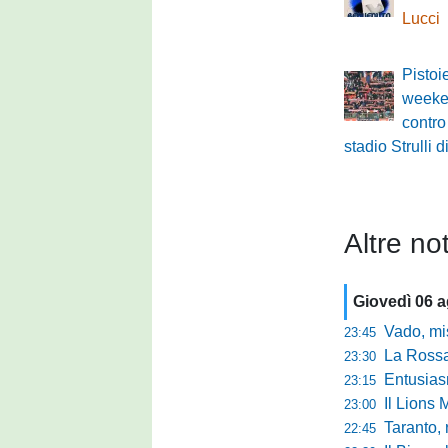
Lucci
Pistoi
weeke
contro
stadio Strull
Altre not
Giovedì 06 
Vado, mister 
23:45
La Rossan
23:30
Entusiasmo 
23:15
Il Lions 
23:00
Taranto, 
22:45