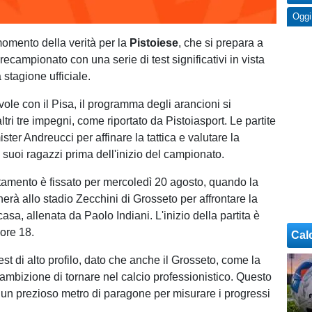
Oggi
momento della verità per la
Pistoiese
, che si prepara a
recampionato con una serie di test significativi in vista
a stagione ufficiale.
ole con il Pisa, il programma degli arancioni si
altri tre impegni, come riportato da Pistoiasport. Le partite
ster Andreucci per affinare la tattica e valutare la
 suoi ragazzi prima dell'inizio del campionato.
tamento è fissato per mercoledì 20 agosto, quando la
erà allo stadio Zecchini di Grosseto per affrontare la
asa, allenata da Paolo Indiani. L'inizio della partita è
 ore 18.
Cal
 test di alto profilo, dato che anche il Grosseto, come la
'ambizione di tornare nel calcio professionistico. Questo
rà un prezioso metro di paragone per misurare i progressi