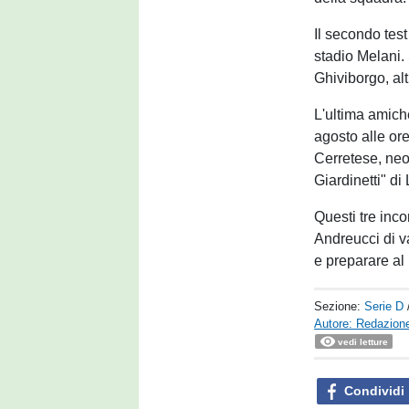
Il secondo test
stadio Melani. 
Ghiviborgo, alt
L'ultima amich
agosto alle ore
Cerretese, neo
Giardinetti" d
Questi tre inco
Andreucci di va
e preparare al
Sezione:
Serie D
Autore: Redazione
vedi letture
Condividi