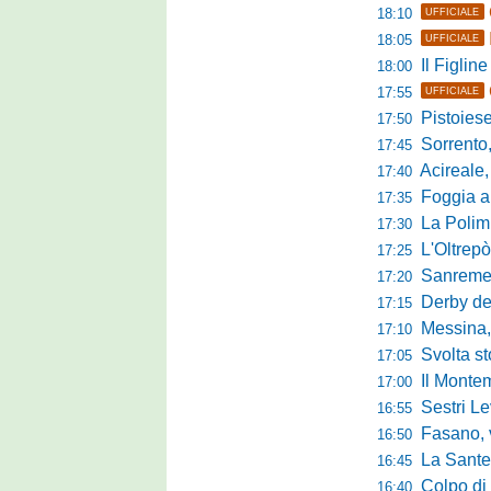
18:10
UFFICIALE
18:05
UFFICIALE
Il Figline
18:00
17:55
UFFICIALE
Pistoiese in 
17:50
Sorrento, 
17:45
Acireale,
17:40
Foggia a ca
17:35
La Polimn
17:30
L'Oltrepò
17:25
Sanremese
17:20
Derby del P
17:15
Messina, 
17:10
Svolta stori
17:05
Il Montem
17:00
Sestri Lev
16:55
Fasano, via al
16:50
La Santegid
16:45
Colpo di m
16:40