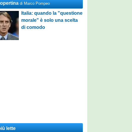
Copertina
di Marco Pompeo
Italia: quando la "questione
morale" è solo una scelta
di comodo
iù lette