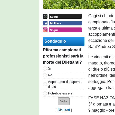
Oggi si chiude
Segui
campionato Jun
Mi Piace
terza e ultima g
Segui
accoppiamenti (
eccezione dei 
Sondaggio
Sant’Andrea Sa
Riforma campionati
professionisti sarà la
Le vincenti di 
morte dei Dilettanti?
maggio, ritorn
Si
di due o più sq
nell’ordine, del
No
sorteggio. Per 
Aspettiamo di saperne
di più
aggregato tra 
Potrebbe essere
FASE NAZIO
3ª giornata tri
9 maggio - or
[
Risultati
]