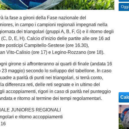
Oggi
rà la fase a gironi della Fase nazionale del
iores, in campo i campioni regionali impegnati nella
iornata dei triangolari (gruppi A, B, F, G) e il ritorno degli
C, D, E, H). Calcio d’inizio delle partite alle ore 16 ad
tre posticipi Campitello-Sestese (ore 16.30),
n Vito-Calisio (ore 17) e Legino-Rozzano (ore 18).
ogni girone si affronteranno ai quarti di finale (andata 16
o 23 maggio) secondo lo sviluppo del tabellone. In caso
uadre a parità di punti nei triangolari, si terrà conto,
la differenza reti, delle reti segnate e in ultimo del
gli accoppiamenti, rigori in caso di parità nel punteggio
Cal
andata e ritorno al termine dei tempi regolamentari.
NALE JUNIORES REGIONALI
angolari e ritorno accoppiamenti
e 16