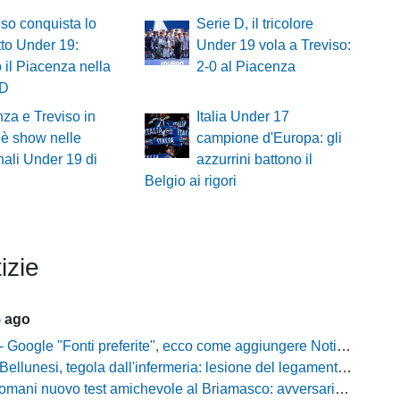
viso conquista lo
Serie D, il tricolore
to Under 19:
Under 19 vola a Treviso:
o il Piacenza nella
2-0 al Piacenza
 D
za e Treviso in
Italia Under 17
: è show nelle
campione d'Europa: gli
nali Under 19 di
azzurrini battono il
Belgio ai rigori
izie
5 ago
gle "Fonti preferite", ecco come aggiungere NotiziarioCalcio alle tue notizie
unesi, tegola dall'infermeria: lesione del legamento crociato per Nicola Masut
ani nuovo test amichevole al Briamasco: avversaria la Roma Under 20