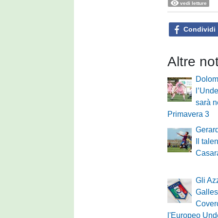
vedi letture
Condividi
Altre no
Dolomi
l’Under
sarà n
Primavera 3
Gerard
Il tal
Casara
Gli Azz
Galles
Cover
l'Europeo Und