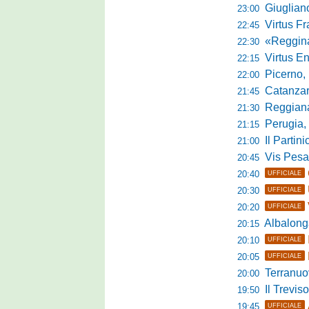
Giuglian
23:00
Virtus Franca
22:45
«Reggina e N
22:30
Virtus Entella
22:15
Picerno, u
22:00
Catanzaro
21:45
Reggiana, no
21:30
Perugia, 
21:15
Il Partini
21:00
Vis Pesaro, u
20:45
20:40
UFFICIALE
20:30
UFFICIALE
20:20
UFFICIALE
Albalonga,
20:15
20:10
UFFICIALE
20:05
UFFICIALE
Terranuova Tra
20:00
Il Treviso
19:50
19:45
UFFICIALE