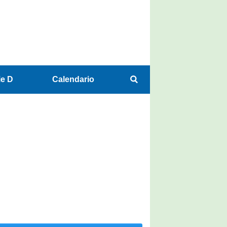
ie D
Calendario