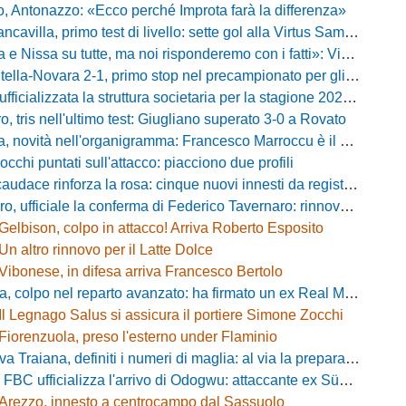
o, Antonazzo: «Ecco perché Improta farà la differenza»
villa, primo test di livello: sette gol alla Virtus Sammarco e colpo in difesa
issa su tutte, ma noi risponderemo con i fatti»: Vibonese, parla il ds Maglia
-Novara 2-1, primo stop nel precampionato per gli azzurri: Forte ribalta Lartey nel finale
fficializzata la struttura societaria per la stagione 2026-2027
, tris nell'ultimo test: Giugliano superato 3-0 a Rovato
vità nell'organigramma: Francesco Marroccu è il nuovo DG dell'Area Tecnica
occhi puntati sull'attacco: piacciono due profili
caudace rinforza la rosa: cinque nuovi innesti da registrare
fficiale la conferma di Federico Tavernaro: rinnovato il prestito dal Venezia
Gelbison, colpo in attacco! Arriva Roberto Esposito
Un altro rinnovo per il Latte Dolce
Vibonese, in difesa arriva Francesco Bertolo
 colpo nel reparto avanzato: ha firmato un ex Real Monterotondo
Il Legnago Salus si assicura il portiere Simone Zocchi
Fiorenzuola, preso l'esterno under Flaminio
iana, definiti i numeri di maglia: al via la preparazione e la sfida con il Grosseto
 FBC ufficializza l'arrivo di Odogwu: attaccante ex Südtirol
Arezzo, innesto a centrocampo dal Sassuolo