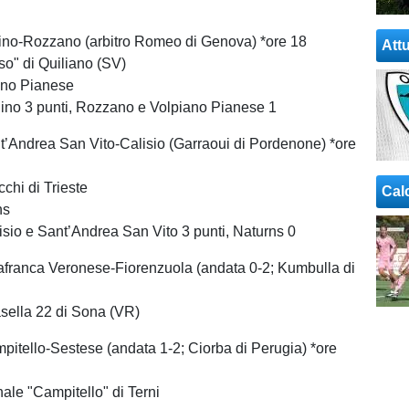
ino-Rozzano (arbitro Romeo di Genova) *ore 18
Attu
o" di Quiliano (SV)
ano Pianese
gino 3 punti, Rozzano e Volpiano Pianese 1
’Andrea San Vito-Calisio (Garraoui di Pordenone) *ore
chi di Trieste
Cal
ns
lisio e Sant’Andrea San Vito 3 punti, Naturns 0
afranca Veronese-Fiorenzuola (andata 0-2; Kumbulla di
ella 22 di Sona (VR)
itello-Sestese (andata 1-2; Ciorba di Perugia) *ore
e "Campitello" di Terni