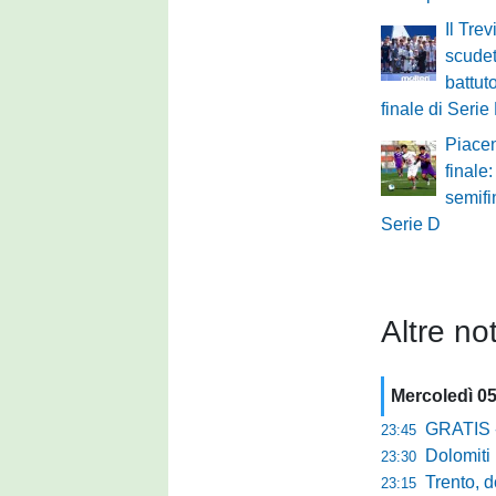
Il Tre
scudet
battut
finale di Serie
Piacen
finale
semifi
Serie D
Altre not
Mercoledì 0
GRATIS - Goo
23:45
Dolomiti Bell
23:30
Trento, dom
23:15