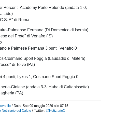
or Perconti-Academy Porto Rotondo (andata 1-0;
ia Lido)
 C.S. A" di Roma
afro-Palmense Fermana (Di Domenico di Isernia)
e del Prete" di Venafro (IS)
o
elano e Palmese Fermana 3 punti, Venafro 0
os-Cosmano Sport Foggia (Laudadio di Matera)
cco" di Tolve (PZ)
cri 4 punti, Lykos 1, Cosmano Sport Foggia 0
eria-Gioiese (andata 3-3; Haba di Caltanissetta)
agheria (PA)
iovanile
/ Data:
Sab 09 maggio 2026 alle 07:15
 Notiziario del Calcio
/ Twitter:
@NotiziarioC