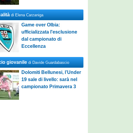
alità
di Elena Carzaniga
Game over Olbia:
ufficializzata l'esclusione
dal campionato di
Eccellenza
cio giovanile
di Davide Guardabascio
Dolomiti Bellunesi, l’Under
19 sale di livello: sarà nel
campionato Primavera 3