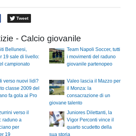
Tweet
tizie - Calcio giovanile
ti Bellunesi,
Team Napoli Soccer, tutti
 19 sale di livello:
i movimenti del raduno
el campionato
giovanile partenopeo
i verso nuovi lidi?
Valeo lascia il Mazzo per
ento classe 2009 del
il Monza: la
no fa gola ai Pro
consacrazione di un
giovane talento
urrini verso il
Juniores Dilettanti, la
: raduno a
Vigor Perconti vince il
ciano per
quarto scudetto della
er 19
sua storia