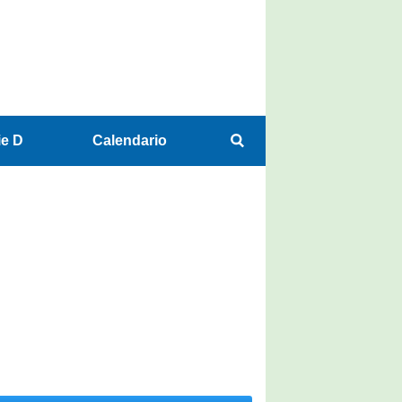
ie D
Calendario