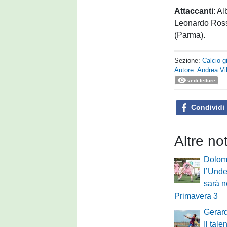
Attaccanti
: A
Leonardo Rossi
(Parma).
Sezione:
Calcio g
Autore: Andrea Vil
vedi letture
Condividi
Altre no
Dolomi
l’Under
sarà n
Primavera 3
Gerard
Il tal