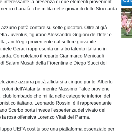
Cal
e interessante la presenza di due elementi provenienti
omenico Lanatà, che milita nelle giovanili dello Stoccarda
azzurro potrà contare su sette giocatori. Oltre al già
ella Juventus, figurano Alessandro Grigioni dell'Inter e
la, anch'egli proveniente dal settore giovanile
niele Geraci rappresenta un altro talento italiano in
ccarda. Completano il reparto Gianmarco Menicagli
bdl Salam Musah della Fiorentina e Diego Succi del
selezione azzurra potrà affidarsi a cinque punte. Alberto
 i colori dell'Atalanta, mentre Massimo Falce proviene
e, club lombardo che milita nelle categorie inferiori del
onistico italiano. Leonardo Rossini è il rappresentante
fano Scerbo porta invece l'esperienza del vivaio del
 la rosa offensiva Lorenzo Vitali del Parma.
viluppo UEFA costituisce una piattaforma essenziale per