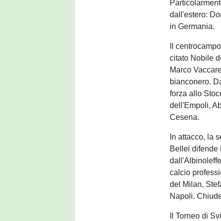
Particolarment
dall'estero: D
in Germania.
Il centrocampo 
citato Nobile d
Marco Vaccarel
bianconero. Da
forza allo Sto
dell'Empoli, A
Cesena.
In attacco, la 
Bellei difende
dall'Albinoleff
calcio professi
del Milan, Ste
Napoli. Chiude
Il Torneo di S