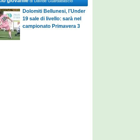
cio giovanile
di Davide Guardabascio
Dolomiti Bellunesi, l’Under
19 sale di livello: sarà nel
campionato Primavera 3