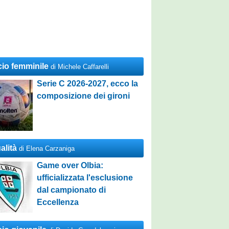
cio femminile
di Michele Caffarelli
Serie C 2026-2027, ecco la
composizione dei gironi
alità
di Elena Carzaniga
Game over Olbia:
ufficializzata l'esclusione
dal campionato di
Eccellenza