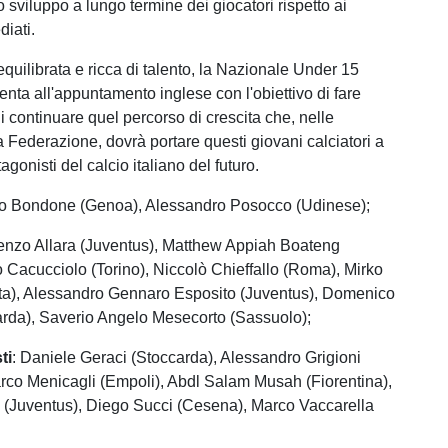
o sviluppo a lungo termine dei giocatori rispetto ai
iati.
quilibrata e ricca di talento, la Nazionale Under 15
senta all'appuntamento inglese con l'obiettivo di fare
i continuare quel percorso di crescita che, nelle
a Federazione, dovrà portare questi giovani calciatori a
agonisti del calcio italiano del futuro.
eo Bondone (Genoa), Alessandro Posocco (Udinese);
renzo Allara (Juventus), Matthew Appiah Boateng
o Cacucciolo (Torino), Niccolò Chieffallo (Roma), Mirko
ta), Alessandro Gennaro Esposito (Juventus), Domenico
rda), Saverio Angelo Mesecorto (Sassuolo);
ti
: Daniele Geraci (Stoccarda), Alessandro Grigioni
arco Menicagli (Empoli), Abdl Salam Musah (Fiorentina),
 (Juventus), Diego Succi (Cesena), Marco Vaccarella