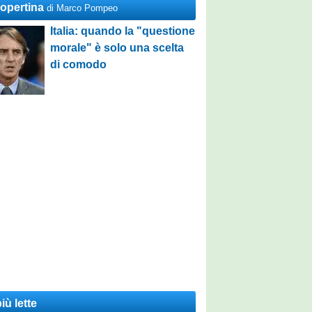
Copertina
di Marco Pompeo
Italia: quando la "questione
morale" è solo una scelta
di comodo
iù lette