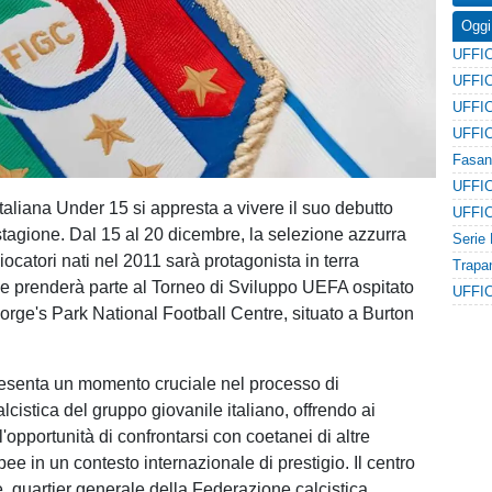
Oggi
taliana Under 15 si appresta a vivere il suo debutto
 stagione. Dal 15 al 20 dicembre, la selezione azzurra
ocatori nati nel 2011 sarà protagonista in terra
ve prenderà parte al Torneo di Sviluppo UEFA ospitato
eorge's Park National Football Centre, situato a Burton
esenta un momento cruciale nel processo di
cistica del gruppo giovanile italiano, offrendo ai
 l'opportunità di confrontarsi con coetanei di altre
ee in un contesto internazionale di prestigio. Il centro
e, quartier generale della Federazione calcistica