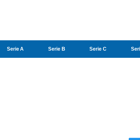
Serie A
Serie B
Serie C
Ser