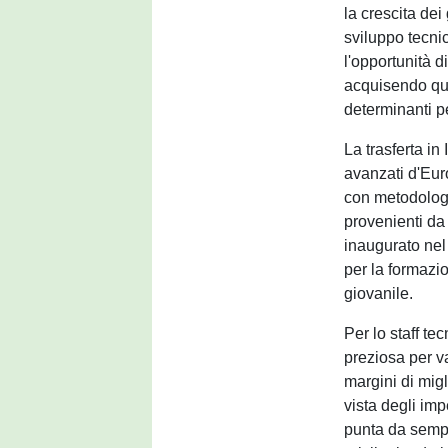
la crescita dei 
sviluppo tecnic
l'opportunità d
acquisendo que
determinanti pe
La trasferta in
avanzati d'Eur
con metodologi
provenienti da 
inaugurato nel
per la formazio
giovanile.
Per lo staff t
preziosa per va
margini di mig
vista degli impe
punta da sempre