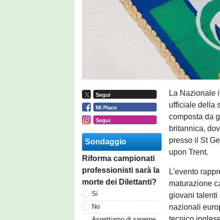
La Nazionale i
Segui
ufficiale della
Mi Piace
composta da gi
Segui
britannica, do
presso il St G
Sondaggio
upon Trent.
Riforma campionati
professionisti sarà la
L'evento rappr
morte dei Dilettanti?
maturazione cal
Si
giovani talenti
nazionali europ
No
tecnico ingles
Aspettiamo di saperne