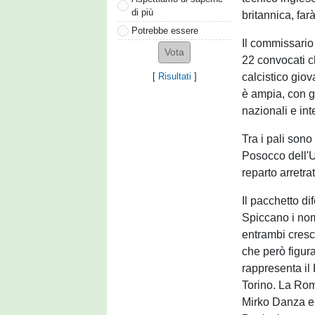
di più
britannica, fa
Potrebbe essere
Il commissario
22 convocati ch
calcistico giov
[
Risultati
]
è ampia, con g
nazionali e int
Tra i pali son
Posocco dell'U
reparto arretra
Il pacchetto di
Spiccano i nom
entrambi cresc
che però figur
rappresenta il
Torino. La Rom
Mirko Danza e