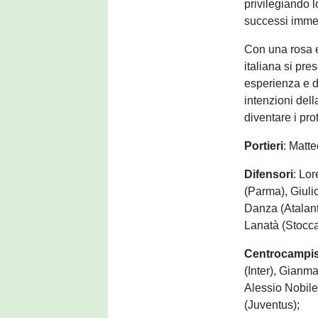
privilegiando l
successi immed
Con una rosa e
italiana si pre
esperienza e d
intenzioni dell
diventare i prot
Portieri
: Matt
Difensori
: Lo
(Parma), Giuli
Danza (Atalan
Lanatà (Stocca
Centrocampis
(Inter), Gianm
Alessio Nobile
(Juventus);