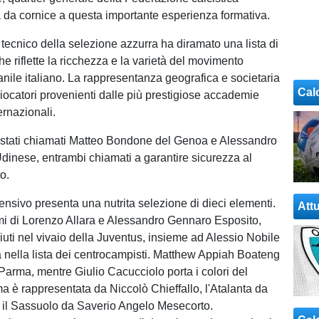
rà da cornice a questa importante esperienza formativa.
 tecnico della selezione azzurra ha diramato una lista di
e riflette la ricchezza e la varietà del movimento
anile italiano. La rappresentanza geografica e societaria
Cal
iocatori provenienti dalle più prestigiose accademie
ernazionali.
o stati chiamati Matteo Bondone del Genoa e Alessandro
dinese, entrambi chiamati a garantire sicurezza al
to.
fensivo presenta una nutrita selezione di dieci elementi.
Attu
i di Lorenzo Allara e Alessandro Gennaro Esposito,
iuti nel vivaio della Juventus, insieme ad Alessio Nobile
a nella lista dei centrocampisti. Matthew Appiah Boateng
 Parma, mentre Giulio Cacucciolo porta i colori del
a è rappresentata da Niccolò Chieffallo, l'Atalanta da
 il Sassuolo da Saverio Angelo Mesecorto.