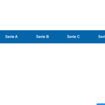
Serie A
Serie B
Serie C
Ser