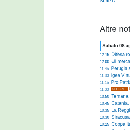
Serie D
Altre not
Sabato 08 a
Difesa ro
12:15
«Il mercato
12:00
Perugia s
11:45
Igea Virtus,
11:30
Pro Patria,
11:15
11:00
UFFICIALE
Ternana, r
10:50
Catania, corsa 
10:45
La Reggian
10:35
Siracusa, pa
10:30
Coppa Italia Se
10:15