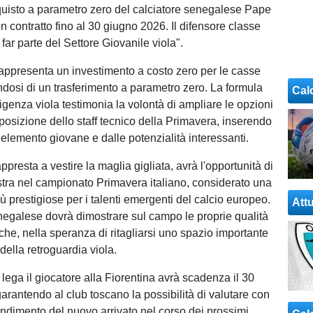
uisto a parametro zero del calciatore senegalese Pape
 contratto fino al 30 giugno 2026. Il difensore classe
far parte del Settore Giovanile viola".
appresenta un investimento a costo zero per le casse
andosi di un trasferimento a parametro zero. La formula
Cal
rigenza viola testimonia la volontà di ampliare le opzioni
sposizione dello staff tecnico della Primavera, inserendo
 elemento giovane e dalle potenzialità interessanti.
ppresta a vestire la maglia gigliata, avrà l'opportunità di
stra nel campionato Primavera italiano, considerato una
iù prestigiose per i talenti emergenti del calcio europeo.
Attu
enegalese dovrà dimostrare sul campo le proprie qualità
iche, nella speranza di ritagliarsi uno spazio importante
 della retroguardia viola.
e lega il giocatore alla Fiorentina avrà scadenza il 30
arantendo al club toscano la possibilità di valutare con
rendimento del nuovo arrivato nel corso dei prossimi