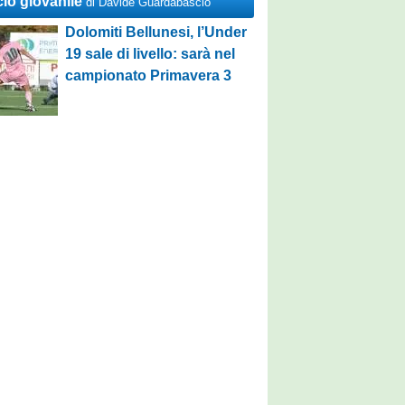
cio giovanile
di Davide Guardabascio
Dolomiti Bellunesi, l’Under
19 sale di livello: sarà nel
campionato Primavera 3