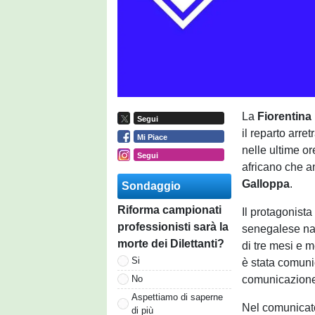
La
Fiorentina
Segui
il reparto arr
Mi Piace
nelle ultime o
Segui
africano che a
Galloppa
.
Sondaggio
Riforma campionati
Il protagonista
professionisti sarà la
senegalese nat
morte dei Dilettanti?
di tre mesi e m
Si
è stata comunic
comunicazione 
No
Aspettiamo di saperne
Nel comunicato
di più