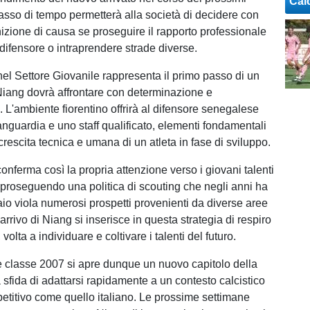
Cal
asso di tempo permetterà alla società di decidere con
zione di causa se proseguire il rapporto professionale
 difensore o intraprendere strade diverse.
nel Settore Giovanile rappresenta il primo passo di un
iang dovrà affrontare con determinazione e
. L'ambiente fiorentino offrirà al difensore senegalese
vanguardia e uno staff qualificato, elementi fondamentali
 crescita tecnica e umana di un atleta in fase di sviluppo.
onferma così la propria attenzione verso i giovani talenti
, proseguendo una politica di scouting che negli anni ha
aio viola numerosi prospetti provenienti da diverse aree
arrivo di Niang si inserisce in questa strategia di respiro
volta a individuare e coltivare i talenti del futuro.
re classe 2007 si apre dunque un nuovo capitolo della
a sfida di adattarsi rapidamente a un contesto calcistico
etitivo come quello italiano. Le prossime settimane