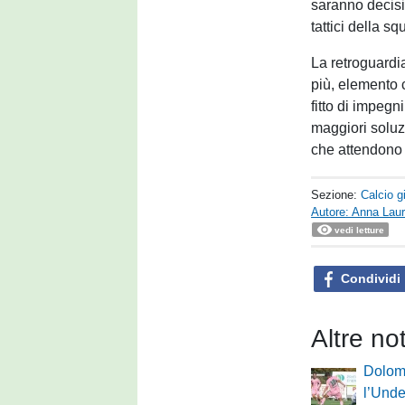
saranno decisi
tattici della s
La retroguardia
più, elemento c
fitto di impegn
maggiori soluzi
che attendono 
Sezione:
Calcio g
Autore: Anna Laur
vedi letture
Condividi
Altre no
Dolomi
l’Under