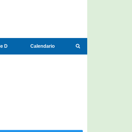
ie D
Calendario