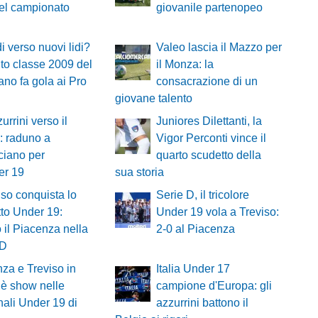
el campionato
giovanile partenopeo
i verso nuovi lidi?
Valeo lascia il Mazzo per
ento classe 2009 del
il Monza: la
no fa gola ai Pro
consacrazione di un
giovane talento
urrini verso il
Juniores Dilettanti, la
: raduno a
Vigor Perconti vince il
ciano per
quarto scudetto della
er 19
sua storia
viso conquista lo
Serie D, il tricolore
to Under 19:
Under 19 vola a Treviso:
o il Piacenza nella
2-0 al Piacenza
 D
za e Treviso in
Italia Under 17
: è show nelle
campione d'Europa: gli
nali Under 19 di
azzurrini battono il