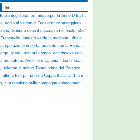
Ieri
Mercato Santegidiese: tre mosse per la Serie D tra l'ingaggio di Diakhate e due rinnovi chiave
Perugia, addio al veleno di Tedesco: «Amareggiato dalle parole di Alessandro Gaucci, mi hanno ferito umanamente»
Desenzano, Gaburro dopo il successo nel finale: «Sapevamo che avremmo sofferto, ma si è vista la voglia di vincere»
Virtus Francavilla, innesto verde in mediana: ufficiale l'arrivo del classe 2008 Gianluca Ajello
Perugia, operazione in porta: accordo con la Roma per il talento Zelezny
Ghiviborgo, al via i test sul campo: amichevole con il Fratres Perignano e sguardo al nuovo girone E
Asse di mercato tra Avellino e Catania: idea di scambio tra Cosimo Patierno e Kaleb Jimenez
Ascoli, l'allarme di mister Tomei prima del Potenza: «Mettiamoci l'elmetto, l'obiettivo è la salvezza e non dobbiamo vendere fumo!»
Trento, ultimo test prima della Coppa Italia: al Briamasco arriva il triangolare con Südtirol e Campodarsego
Livorno, alta tensione sulla campagna abbonamenti: la stoccata della Curva Nord alla società