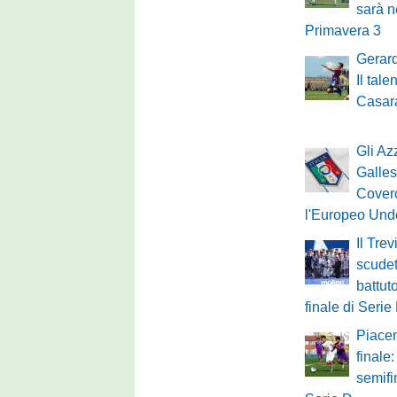
sarà n
Primavera 3
Gerard
Il tal
Casara
Gli Azz
Galles
Cover
l'Europeo Und
Il Tre
scudet
battut
finale di Serie
Piacen
finale
semifi