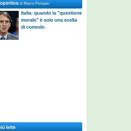
Copertina
di Marco Pompeo
Italia: quando la "questione
morale" è solo una scelta
di comodo
iù lette