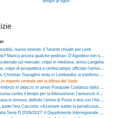
Belgio ai rigori
izie
go
ssoblù, nuovo innesto: il Taranto chiude per Lenti
? Manca ancora qualche pedina»: D'Agostino non si ferma e punta in alto
catenato sul mercato: colpo in mediana, arriva Langella
 colpo di prospettiva a centrocampo: ufficiale l'arrivo di Bilal Khamlich
 Christian Travaglini resta in Lombardia: si trasferisce in Serie D
Un esperto centrale per la difesa del Vado
inforzo in attacco: in arrivo Pasquale Costanzo dalla Paganese
contro il tempo per la fideiussione: l'annuncio della società e le ragioni dello slittamento
a si rinnova: definito l'arrivo di Ponsi e test con l'Alcione
rte l'era Cacciola: «Azzerare subito la penalizzazione, saremo camaleontici»
rie D 2026/2027: il Dipartimento Interregionale corregge il tabellone, ecco i nuovi abbinamenti