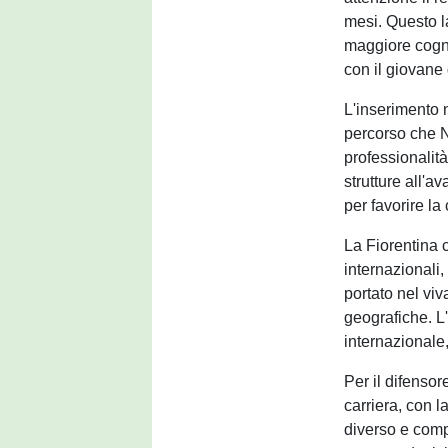
mesi. Questo l
maggiore cogni
con il giovane
L'inserimento 
percorso che N
professionalità
strutture all'a
per favorire la
La Fiorentina c
internazionali
portato nel viv
geografiche. L'
internazionale, 
Per il difenso
carriera, con l
diverso e comp