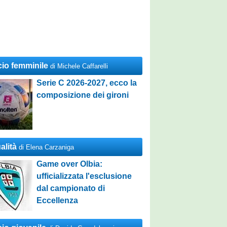
cio femminile
di Michele Caffarelli
Serie C 2026-2027, ecco la
composizione dei gironi
alità
di Elena Carzaniga
Game over Olbia:
ufficializzata l'esclusione
dal campionato di
Eccellenza