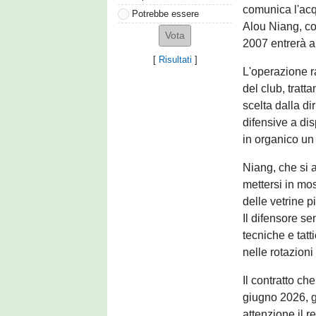
comunica l'acq
Potrebbe essere
Alou Niang, con
2007 entrerà a 
[
Risultati
]
L'operazione r
del club, tratt
scelta dalla di
difensive a di
in organico un
Niang, che si a
mettersi in mo
delle vetrine p
Il difensore s
tecniche e tatt
nelle rotazioni
Il contratto ch
giugno 2026, g
attenzione il 