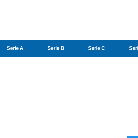
Serie A
Serie B
Serie C
Ser