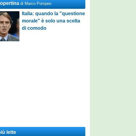
Copertina
di Marco Pompeo
Italia: quando la "questione
morale" è solo una scelta
di comodo
iù lette