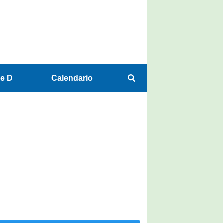
ie D
Calendario