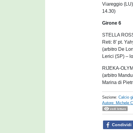
Viareggio (LU)
14.30)
Girone 6
STELLA ROSS
Reti: 8′ pt. Ya
(arbitro De Lon
Lerici (SP) – l
RIJEKA-OLYM
(arbitro Mandu
Marina di Piet
Sezione:
Calcio g
Autore: Michele Ca
vedi letture
Condividi