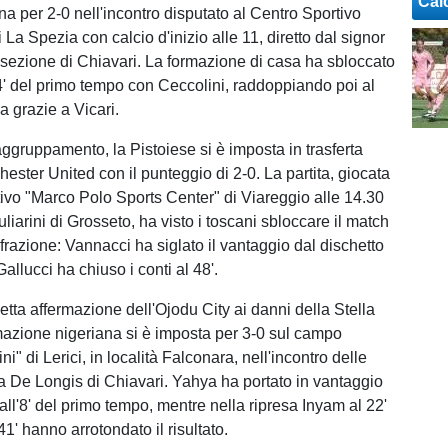
Cal
na per 2-0 nell'incontro disputato al Centro Sportivo
 La Spezia con calcio d'inizio alle 11, diretto dal signor
 sezione di Chiavari. La formazione di casa ha sbloccato
 44' del primo tempo con Ceccolini, raddoppiando poi al
sa grazie a Vicari.
aggruppamento, la Pistoiese si è imposta in trasferta
hester United con il punteggio di 2-0. La partita, giocata
tivo "Marco Polo Sports Center" di Viareggio alle 14.30
iuliarini di Grosseto, ha visto i toscani sbloccare il match
frazione: Vannacci ha siglato il vantaggio dal dischetto
Gallucci ha chiuso i conti al 48'.
etta affermazione dell'Ojodu City ai danni della Stella
azione nigeriana si è imposta per 3-0 sul campo
ni" di Lerici, in località Falconara, nell'incontro delle
da De Longis di Chiavari. Yahya ha portato in vantaggio
à all'8' del primo tempo, mentre nella ripresa Inyam al 22'
41' hanno arrotondato il risultato.