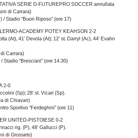
ATIVA SERIE D-FUTUREPRO SOCCER annullata
ini di Carrara)
 / Stadio “Buon Riposo” (ore 17)
ALERMO-ACADEMY POTEY KEAHSON 2-2
otta (At), 41′ Devola (At); 12′ st. Darryl (Ac), 44′ Evahn
i di Carrara)
/ Stadio “Bresciani” (ore 14.30)
 2-0
ccolini (Sp); 28′ st. Vicari (Sp).
la di Chiavari)
ntro Sportivo “Ferdeghini” (ore 11)
R UNITED-PISTOIESE 0-2
nnacci rig. (P), 48′ Gallucci (P).
rini di Grosseto)