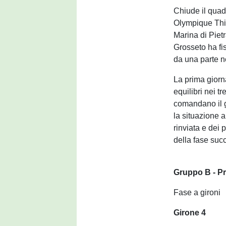
Chiude il quadr
Olympique Thie
Marina di Pietr
Grosseto ha fi
da una parte né
La prima giorna
equilibri nei 
comandano il g
la situazione a
rinviata e dei 
della fase suc
Gruppo B - Pr
Fase a gironi
Girone 4