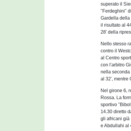
superato il Sie
"Ferdeghini" di
Gardella della
il risultato al
28' della ripre
Nello stesso r
contro il Westc
al Centro spor
con l'arbitro G
nella seconda 
al 32', mentre 
Nel girone 6, n
Rossa. La form
sportivo "Biboli
14.30 diretto 
gli africani gi
e Abdullahi al 