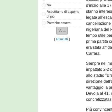
d'inizio alle 17
No
stanno interess
Aspettiamo di saperne
di più
legate all’esca
Potrebbe essere
cancellazione 
nigeriana del F
tempo utile pe
[
Risultati
]
prima partita c
era stata affid
Carrara.
Sempre nel me
impattato 2-2 
allo stadio "Br
direzione dell'
vantaggio la pr
Devola al 41', 
concretizzatasi
Più convincent