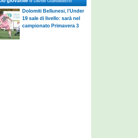
cio giovanile
di Davide Guardabascio
Dolomiti Bellunesi, l’Under
19 sale di livello: sarà nel
campionato Primavera 3