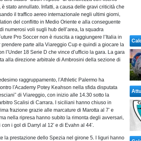
, è stato annullato. Infatti, a causa delle gravi criticità che
ando il traffico aereo internazionale negli ultimi giorni,
lation del conflitto in Medio Oriente e alla conseguente
di numerosi voli sugli hub dell’area, la squadra
uture Pro Soccer non è riuscita a raggiungere l’Italia in
Cal
r prendere parte alla Viareggio Cup e quindi a giocare la
on l’Under 18 Serie D che vince d’ufficio la gara. La gara
ata alla direzione arbitrale di Ambrosini della sezione di
desimo raggruppamento, l'Athletic Palermo ha
contro l'Academy Potey Keahson nella sfida disputata
Attu
esciani" di Viareggio, con inizio alle 14.30 sotto la
arbitro Scalisi di Carrara. I siciliani hanno chiuso in
ima frazione grazie alle marcature di Marotta al 7' e
ma nella ripresa hanno subito la rimonta degli avversari,
 con i gol di Darryl al 12' e di Evahn al 44'.
e la prestazione dello Spezia nel girone 5. I liguri hanno