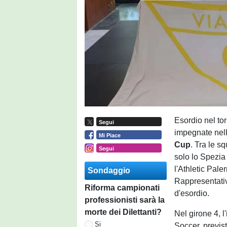
Esordio nel tor
Segui
impegnate nell
Mi Piace
Cup
. Tra le s
Segui
solo lo Spezia 
l'Athletic Pal
Sondaggio
Rappresentativ
Riforma campionati
d'esordio.
professionisti sarà la
morte dei Dilettanti?
Nel girone 4, 
Si
Soccer, previs