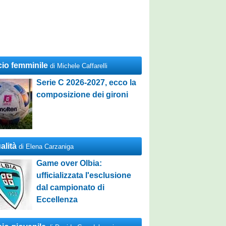
cio femminile
di Michele Caffarelli
Serie C 2026-2027, ecco la
composizione dei gironi
alità
di Elena Carzaniga
Game over Olbia:
ufficializzata l'esclusione
dal campionato di
Eccellenza