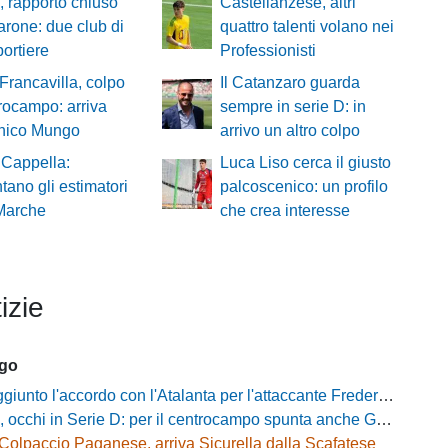
, rapporto chiuso
Castellanzese, altri
rone: due club di
quattro talenti volano nei
portiere
Professionisti
 Francavilla, colpo
Il Catanzaro guarda
rocampo: arriva
sempre in serie D: in
ico Mungo
arrivo un altro colpo
 Cappella:
Luca Liso cerca il giusto
ano gli estimatori
palcoscenico: un profilo
 Marche
che crea interesse
izie
ago
unto l'accordo con l'Atalanta per l'attaccante Frederick Samuel Ndongue
cchi in Serie D: per il centrocampo spunta anche Gerardo Di Gilio
Colpaccio Paganese, arriva Sicurella dalla Scafatese