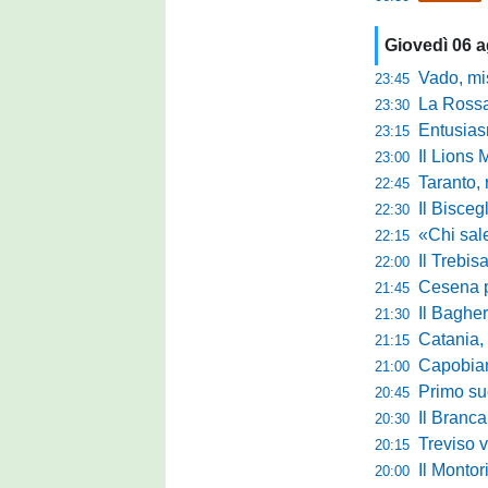
Giovedì 06 
Vado, mister 
23:45
La Rossan
23:30
Entusiasmo 
23:15
Il Lions 
23:00
Taranto, 
22:45
Il Bisceg
22:30
«Chi sale ade
22:15
Il Trebis
22:00
Cesena pront
21:45
Il Bagher
21:30
Catania, la 
21:15
Capobianco è
21:00
Primo succ
20:45
Il Brancal
20:30
Treviso vittori
20:15
Il Monto
20:00