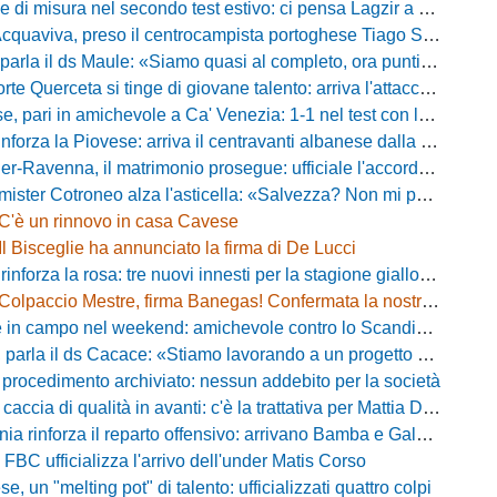
misura nel secondo test estivo: ci pensa Lagzir a piegare l'Equipe Campania
Acquaviva, preso il centrocampista portoghese Tiago Santos
a il ds Maule: «Siamo quasi al completo, ora puntiamo sugli esterni d'attacco»
te Querceta si tinge di giovane talento: arriva l'attaccante Lucchesi
ari in amichevole a Ca' Venezia: 1-1 nel test con la Primavera lagunare
forza la Piovese: arriva il centravanti albanese dalla serie D
avenna, il matrimonio prosegue: ufficiale l'accordo quinquennale per l'attacco
otroneo alza l'asticella: «Salvezza? Non mi pongo limiti, voglio vincere più partite possibile»
C'è un rinnovo in casa Cavese
Il Bisceglie ha annunciato la firma di De Lucci
 rinforza la rosa: tre nuovi innesti per la stagione gialloblù
Colpaccio Mestre, firma Banegas! Confermata la nostra anteprima
campo nel weekend: amichevole contro lo Scandicci allo stadio Strulli di Monsummano
parla il ds Cacace: «Stiamo lavorando a un progetto ambizioso»
 procedimento archiviato: nessun addebito per la società
ccia di qualità in avanti: c'è la trattativa per Mattia Della Morte
ia rinforza il reparto offensivo: arrivano Bamba e Galeota
 FBC ufficializza l'arrivo dell'under Matis Corso
, un "melting pot" di talento: ufficializzati quattro colpi