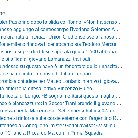
ago
Pastorino dopo la sfida col Torino: «Non ha senso chiudersi e fare le barricate»
ese aggiunge al centrocampo l'ivoriano Solomon Andrews Manu
granata a InDiga: l'Union Clodiense svela la rosa per la nuova annata
Montemiletto rinnova il centrocampista Teodoro Mercuri
risposta super dei tifosi: superata quota 1.500 abbonamenti
lie si affida al giovane Lamanuzzi tra i pali
sso su questa nave è un fondatore della rinascita»: Davis carica l'ambiente Messina
acce ha definito il rinnovo di Julian Leonori
o a chiudere per Matteo Lontani: in arrivo il giovane talento dello Spezia
ia rinforza la difesa: arriva Vincenzo Puleo
ricetta di Longo: «Bisogna meritarsi questa maglia ogni singolo giorno»
 biancazzurro: la Soccer Trani prende il giovane attaccante ex Monopoli
esso per la Maceratese: Settempeda battuta 0-2 nella ripresa
eone si rinforza sulle corsie esterne con l'argentino Rotela
oso a Conegliano, mister Gorini avvisa: «Visti buoni spunti, ma c'è ancora tanto da lavorare»
rio FC lancia Riccardo Marcon in Prima Squadra