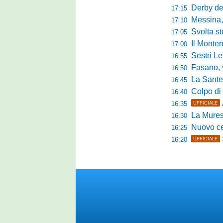
Derby del P
17:15
Messina, 
17:10
Svolta stori
17:05
Il Montem
17:00
Sestri Lev
16:55
Fasano, via al
16:50
La Santegid
16:45
Colpo di m
16:40
16:35
UFFICIALE
La Murese
16:30
Nuovo cent
16:25
16:20
UFFICIALE