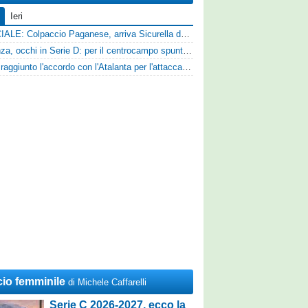
Ieri
UFFICIALE: Colpaccio Paganese, arriva Sicurella dalla Scafatese
Cosenza, occhi in Serie D: per il centrocampo spunta anche Gerardo Di Gilio
Vado: raggiunto l'accordo con l'Atalanta per l'attaccante Frederick Samuel Ndongue
cio femminile
di Michele Caffarelli
Serie C 2026-2027, ecco la