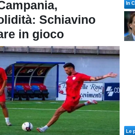
. Campania,
In 
lidità: Schiavino
are in gioco
Le p