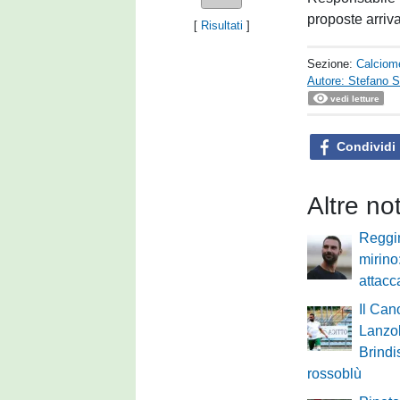
proposte arriv
[
Risultati
]
Sezione:
Calciom
Autore: Stefano S
vedi letture
Condividi
Altre no
Reggi
mirino
attacc
Il Can
Lanzol
Brindi
rossoblù