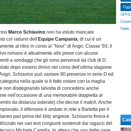
Oggi
anno
Marco
Schiavino
non ha voluto mancare
to col raduno dell'
Equipe
Campania
, di cui è un
amente al ritiro in corso al "Novi" di Angri. Classe '93, il
sivo romano è attualmente alle prese con alcune
renti a sondaggi che gli sono pervenuti da club di D.
lato dopo essersi diviso nel corso dell'ultima stagione
Angri, Schiavino può vantare 90 presenze in serie D ed
 categoria nella quale si è fatto notare con la maglia
e non disdegnando talvolta di concedersi anche
me nell'occasione di una memorabile doppietta al
entro da distanza siderale) che decise il match. Anche
pionato, il difensore è andato in rete a Barletta per il
aneo pari prima del blitz angrese. Schiavino finora è
Cal
ilizzato nei vari test congiunti sostenuti dai ragazzi del
ecnico Michele Carrella. In attesa che una delle varie