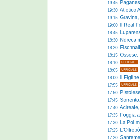
Paganese di 
19:45
Atletico 
19:30
Gravina, parl
19:15
Il Real For
19:00
Luparense, p
18:45
Ndreca rin
18:30
Fischnaller-R
18:20
Ossese, mister C
18:15
18:10
UFFICIALE
18:05
UFFICIALE
Il Figline
18:00
17:55
UFFICIALE
Pistoiese in 
17:50
Sorrento, 
17:45
Acireale,
17:40
Foggia a ca
17:35
La Polimn
17:30
L'Oltrepò
17:25
Sanremese
17:20