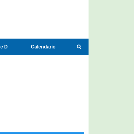
ie D
Calendario