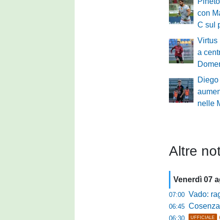
Pineto
con Ma
C sul 
Virtus
a cent
Domen
Diego
aument
nelle
Altre not
Venerdì 07 
Vado: raggi
07:00
Cosenza, o
06:45
06:30
UFFICIALE