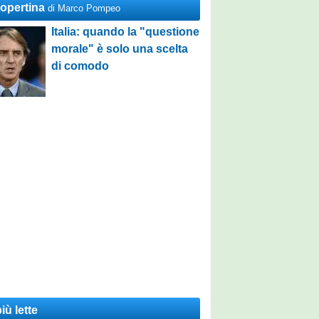
Copertina
di Marco Pompeo
Italia: quando la "questione
morale" è solo una scelta
di comodo
iù lette