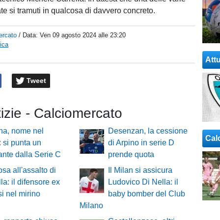
ate si tramuti in qualcosa di davvero concreto.
ercato
/ Data:
Ven 09 agosto 2024 alle 23:20
ica
Attu
Tweet
tizie - Calciomercato
na, nome nel
Desenzan, la cessione
Cal
: si punta un
di Arpino in serie D
ante dalla Serie C
prende quota
osa all'assalto di
Il Milan si assicura
la: il difensore ex
Ludovico Di Nella: il
si nel mirino
baby bomber del Club
Milano