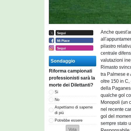
Anche quest'
Segui
all'appuntamen
Mi Piace
pilastro relativ
Segui
centrale difen
valutazioni ine
Sondaggio
Rimasto svinco
Riforma campionati
tra Palmese e 
professionisti sarà la
oltre 150 in C,
morte dei Dilettanti?
della Paganes
Si
qualche gol co
No
Monopoli (un c
Aspettiamo di saperne
nel recente cam
di più
gol del moment
Potrebbe essere
sempre stato ut
Responsabile t