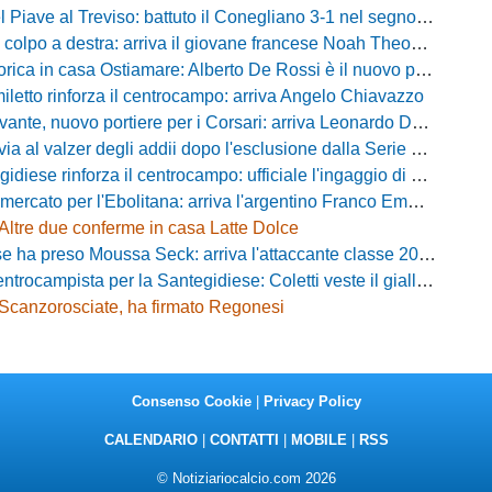
iave al Treviso: battuto il Conegliano 3-1 nel segno di Gerbi e Vita
colpo a destra: arriva il giovane francese Noah Theodore
ca in casa Ostiamare: Alberto De Rossi è il nuovo presidente biancoviola
iletto rinforza il centrocampo: arriva Angelo Chiavazzo
ante, nuovo portiere per i Corsari: arriva Leonardo De Franceschi
 valzer degli addii dopo l'esclusione dalla Serie D: Salzano verso una big campana
iese rinforza il centrocampo: ufficiale l'ingaggio di Luca Scimia
ercato per l'Ebolitana: arriva l'argentino Franco Emmanuel Boló
Altre due conferme in casa Latte Dolce
 ha preso Moussa Seck: arriva l'attaccante classe 2006
rocampista per la Santegidiese: Coletti veste il giallorosso
Scanzorosciate, ha firmato Regonesi
Consenso Cookie
|
Privacy Policy
CALENDARIO
|
CONTATTI
|
MOBILE
|
RSS
© Notiziariocalcio.com 2026