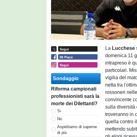
La
Lucchese
Segui
domenica 11 g
Mi Piace
intrapreso è q
Segui
particolari. Mi
vigilia del mat
Sondaggio
netta tra l'ott
Riforma campionati
rossoneri nell
professionisti sarà la
convincente co
morte dei Dilettanti?
sulla diversità
Si
troveranno in
No
quella contro il
Aspettiamo di saperne
mettendo subito
di più
gli elogi ricevu