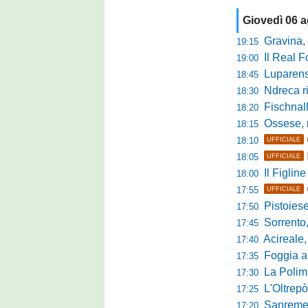
Giovedì 06 
Gravina, parl
19:15
Il Real For
19:00
Luparense, p
18:45
Ndreca rin
18:30
Fischnaller-R
18:20
Ossese, mister C
18:15
18:10
UFFICIALE
18:05
UFFICIALE
Il Figline
18:00
17:55
UFFICIALE
Pistoiese in 
17:50
Sorrento, 
17:45
Acireale,
17:40
Foggia a ca
17:35
La Polimn
17:30
L'Oltrepò
17:25
Sanremese
17:20