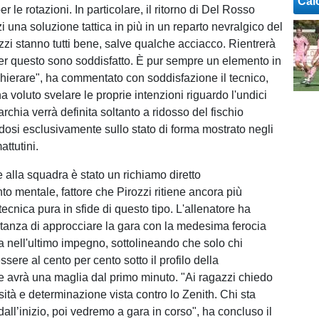
Cal
r le rotazioni. In particolare, il ritorno di Del Rosso
i una soluzione tattica in più in un reparto nevralgico del
zzi stanno tutti bene, salve qualche acciacco. Rientrerà
r questo sono soddisfatto. È pur sempre un elemento in
chierare", ha commentato con soddisfazione il tecnico,
 voluto svelare le proprie intenzioni riguardo l'undici
rarchia verrà definita soltanto a ridosso del fischio
ndosi esclusivamente sullo stato di forma mostrato negli
attutini.
e alla squadra è stato un richiamo diretto
to mentale, fattore che Pirozzi ritiene ancora più
tecnica pura in sfide di questo tipo. L'allenatore ha
ortanza di approcciare la gara con la medesima ferocia
ta nell'ultimo impegno, sottolineando che solo chi
ssere al cento per cento sotto il profilo della
 avrà una maglia dal primo minuto. "Ai ragazzi chiedo
sità e determinazione vista contro lo Zenith. Chi sta
dall’inizio, poi vedremo a gara in corso", ha concluso il