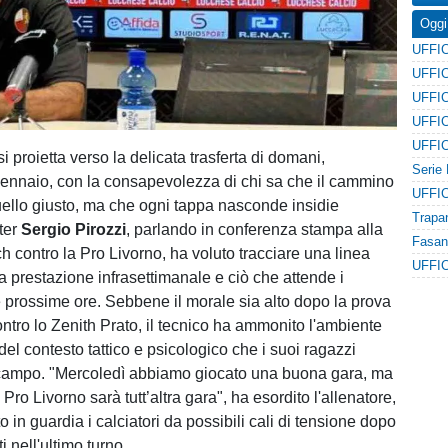
Oggi
si proietta verso la delicata trasferta di domani,
ennaio, con la consapevolezza di chi sa che il cammino
uello giusto, ma che ogni tappa nasconde insidie
ster
Sergio Pirozzi
, parlando in conferenza stampa alla
ch contro la Pro Livorno, ha voluto tracciare una linea
ima prestazione infrasettimanale e ciò che attende i
e prossime ore. Sebbene il morale sia alto dopo la prova
ntro lo Zenith Prato, il tecnico ha ammonito l'ambiente
 del contesto tattico e psicologico che i suoi ragazzi
 campo. "Mercoledì abbiamo giocato una buona gara, ma
 Pro Livorno sarà tutt’altra gara", ha esordito l'allenatore,
 in guardia i calciatori da possibili cali di tensione dopo
ti nell'ultimo turno.