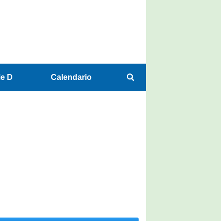
ie D
Calendario