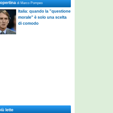
Copertina
di Marco Pompeo
Italia: quando la "questione
morale" è solo una scelta
di comodo
iù lette