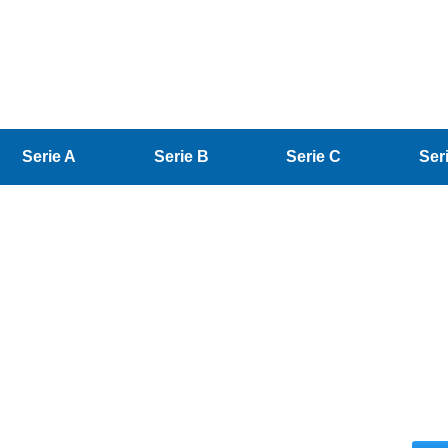
Serie A
Serie B
Serie C
Ser