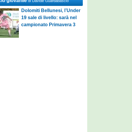
cio giovanile
di Davide Guardabascio
Dolomiti Bellunesi, l’Under
19 sale di livello: sarà nel
campionato Primavera 3