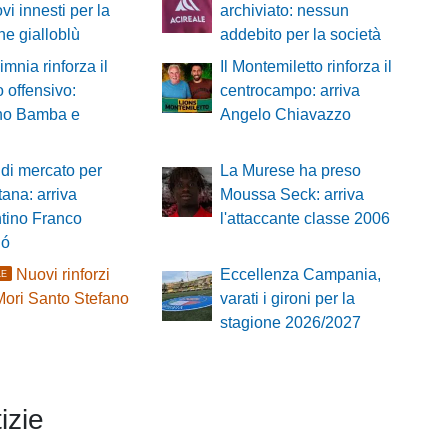
vi innesti per la
archiviato: nessun
ne gialloblù
addebito per la società
imnia rinforza il
Il Montemiletto rinforza il
o offensivo:
centrocampo: arriva
ano Bamba e
Angelo Chiavazzo
di mercato per
La Murese ha preso
tana: arriva
Moussa Seck: arriva
ntino Franco
l'attaccante classe 2006
ló
Nuovi rinforzi
Eccellenza Campania,
LE
 Mori Santo Stefano
varati i gironi per la
stagione 2026/2027
izie