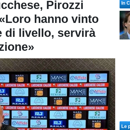
cchese, Pirozzi
In 
: «Loro hanno vinto
di livello, servirà
zione»
Le p