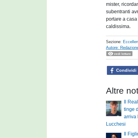
mister, ricord
subentranti av
portare a casa 
caldissima.
Sezione:
Eccelle
Autore: Redazione
vedi letture
Condividi
Altre no
Il Rea
tinge 
arriva 
Lucchesi
Il Figl