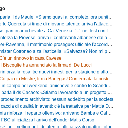
ago
a il ds Maule: «Siamo quasi al completo, ora puntiamo sugli esterni d'attacco»
te Querceta si tinge di giovane talento: arriva l'attaccante Lucchesi
ari in amichevole a Ca' Venezia: 1-1 nel test con la Primavera lagunare
forza la Piovese: arriva il centravanti albanese dalla serie D
avenna, il matrimonio prosegue: ufficiale l'accordo quinquennale per l'attacco
otroneo alza l'asticella: «Salvezza? Non mi pongo limiti, voglio vincere più partite possibile»
C'è un rinnovo in casa Cavese
Il Bisceglie ha annunciato la firma di De Lucci
 rinforza la rosa: tre nuovi innesti per la stagione gialloblù
Colpaccio Mestre, firma Banegas! Confermata la nostra anteprima
campo nel weekend: amichevole contro lo Scandicci allo stadio Strulli di Monsummano
parla il ds Cacace: «Stiamo lavorando a un progetto ambizioso»
 procedimento archiviato: nessun addebito per la società
ccia di qualità in avanti: c'è la trattativa per Mattia Della Morte
ia rinforza il reparto offensivo: arrivano Bamba e Galeota
 FBC ufficializza l'arrivo dell'under Matis Corso
, un "melting pot" di talento: ufficializzati quattro colpi