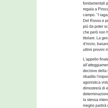
fondamentali pe
regala a Pirozz
campo. "I raga
Del Rosso e pe
più da poter s
che però non ha
titolare. La ge
d'inizio, basa
ultimi provini m
L'appello final
all'atteggiamen
decisivo della 
ribadito l'imp
agonistica vis
dimostrerà di e
determinazione
la stessa inten
meglio partirà 