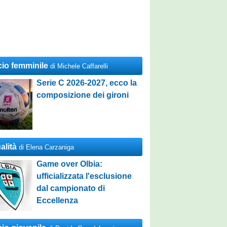
cio femminile
di Michele Caffarelli
Serie C 2026-2027, ecco la
composizione dei gironi
alità
di Elena Carzaniga
Game over Olbia:
ufficializzata l'esclusione
dal campionato di
Eccellenza