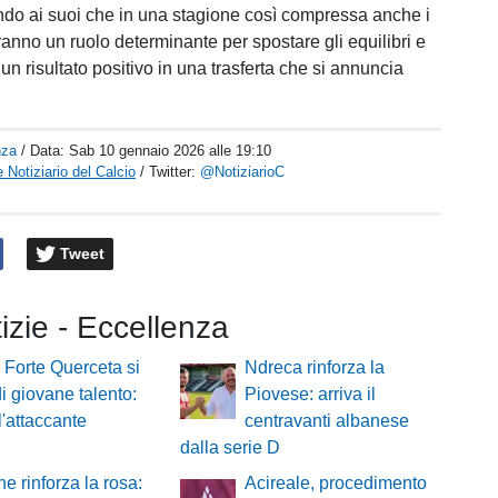
ando ai suoi che in una stagione così compressa anche i
ranno un ruolo determinante per spostare gli equilibri e
un risultato positivo in una trasferta che si annuncia
nza
/ Data:
Sab 10 gennaio 2026 alle 19:10
 Notiziario del Calcio
/ Twitter:
@NotiziarioC
Tweet
tizie - Eccellenza
l Forte Querceta si
Ndreca rinforza la
di giovane talento:
Piovese: arriva il
l'attaccante
centravanti albanese
dalla serie D
ine rinforza la rosa:
Acireale, procedimento