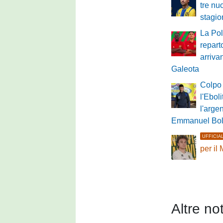
tre nuo
stagio
La Pol
repart
arriv
Galeota
Colpo 
l'Eboli
l'arge
Emmanuel Bo
UFFICIA
per il
Altre not