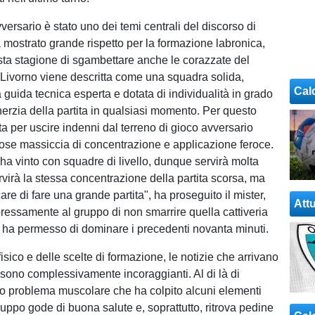
avversario è stato uno dei temi centrali del discorso di
a mostrato grande rispetto per la formazione labronica,
ta stagione di sgambettare anche le corazzate del
 Livorno viene descritta come una squadra solida,
Cal
 guida tecnica esperta e dotata di individualità in grado
nerzia della partita in qualsiasi momento. Per questo
tta per uscire indenni dal terreno di gioco avversario
se massiccia di concentrazione e applicazione feroce.
 ha vinto con squadre di livello, dunque servirà molta
rvirà la stessa concentrazione della partita scorsa, ma
e di fare una grande partita", ha proseguito il mister,
Attu
essamente al gruppo di non smarrire quella cattiveria
 ha permesso di dominare i precedenti novanta minuti.
 fisico e delle scelte di formazione, le notizie che arrivano
a sono complessivamente incoraggianti. Al di là di
o problema muscolare che ha colpito alcuni elementi
gruppo gode di buona salute e, soprattutto, ritrova pedine