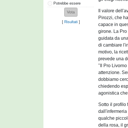
Potrebbe essere
Il valore dell'
Pirozzi, che h
[
Risultati
]
capace in ques
girone. La Pro
guidata da una
di cambiare l'i
motivo, la rice
prevede una do
"Il Pro Livorno
attenzione. Se
dobbiamo cercar
chiedendo espr
agonistica che
Sotto il profilo
dall'infermeri
qualche piccol
della rosa, il 