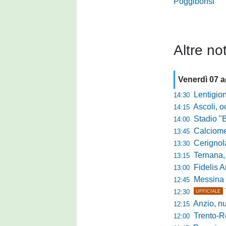
Poggibonsi
Altre not
Venerdì 07 
Lentigione, 
14:30
Ascoli, o
14:15
Stadio "Brus
14:00
Calciomercato 
13:45
Cerignola sc
13:30
Ternana, col
13:15
Fidelis Andria, C
13:00
Messina sc
12:45
12:30
UFFICIALE
Anzio, nuo
12:15
Trento-Roma
12:00