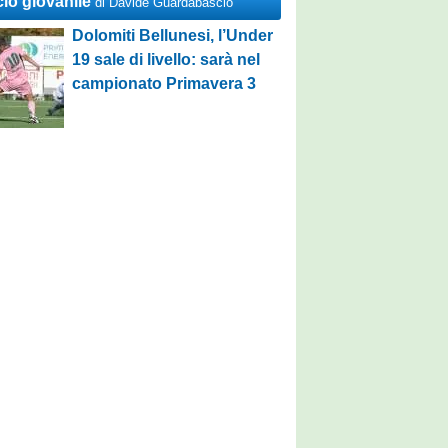
cio giovanile
di Davide Guardabascio
Dolomiti Bellunesi, l’Under
19 sale di livello: sarà nel
campionato Primavera 3