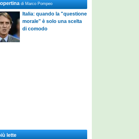
Copertina
di Marco Pompeo
Italia: quando la "questione
morale" è solo una scelta
di comodo
iù lette