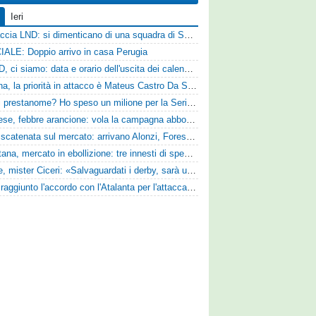
Ieri
Figuraccia LND: si dimenticano di una squadra di Serie D, è da rifare il programma Coppa Italia
IALE: Doppio arrivo in casa Perugia
Serie D, ci siamo: data e orario dell'uscita dei calendari ufficiali
Reggina, la priorità in attacco è Mateus Castro Da Silva: ore decisive per la fumata bianca
«Quali prestanome? Ho speso un milione per la Serie D»: Bandecchi rompe il silenzio sul futuro della Ternana
Pistoiese, febbre arancione: vola la campagna abbonamenti, superata quota 750 tessere
SPAL scatenata sul mercato: arrivano Alonzi, Foresta, Munaretto e Tobia
Casertana, mercato in ebollizione: tre innesti di spessore per lo scacchiere di Vinicio Espinal
Varese, mister Ciceri: «Salvaguardati i derby, sarà un campionato avvincente»
Vado: raggiunto l'accordo con l'Atalanta per l'attaccante Frederick Samuel Ndongue