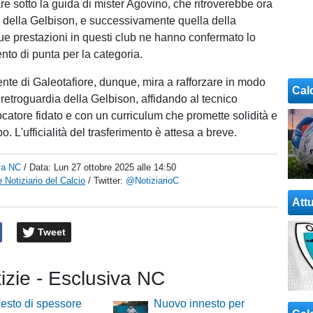
re sotto la guida di mister Agovino, che ritroverebbe ora
 della Gelbison, e successivamente quella della
e prestazioni in questi club ne hanno confermato lo
nto di punta per la categoria.
ente di Galeotafiore, dunque, mira a rafforzare in modo
Cal
a retroguardia della Gelbison, affidando al tecnico
catore fidato e con un curriculum che promette solidità e
o. L'ufficialità del trasferimento è attesa a breve.
va NC
/ Data:
Lun 27 ottobre 2025 alle 14:50
 Notiziario del Calcio
/ Twitter:
@NotiziarioC
Attu
Tweet
tizie - Esclusiva NC
esto di spessore
Nuovo innesto per