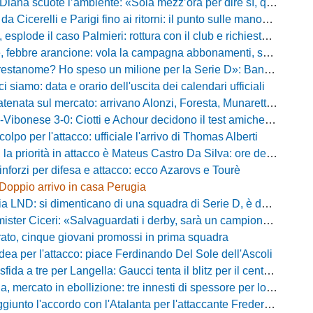
 scuote l’ambiente: «Sola mezz’ora per dire sì, qui per costruire una squadra da livello»
Cicerelli e Parigi fino ai ritorni: il punto sulle manovre del Delfino
plode il caso Palmieri: rottura con il club e richiesta di cessione
ebbre arancione: vola la campagna abbonamenti, superata quota 750 tessere
me? Ho speso un milione per la Serie D»: Bandecchi rompe il silenzio sul futuro della Ternana
ci siamo: data e orario dell'uscita dei calendari ufficiali
nata sul mercato: arrivano Alonzi, Foresta, Munaretto e Tobia
bonese 3-0: Ciotti e Achour decidono il test amichevole di Lorica
olpo per l'attacco: ufficiale l'arrivo di Thomas Alberti
riorità in attacco è Mateus Castro Da Silva: ore decisive per la fumata bianca
inforzi per difesa e attacco: ecco Azarovs e Tourè
Doppio arrivo in casa Perugia
D: si dimenticano di una squadra di Serie D, è da rifare il programma Coppa Italia
ter Ciceri: «Salvaguardati i derby, sarà un campionato avvincente»
rato, cinque giovani promossi in prima squadra
dea per l'attacco: piace Ferdinando Del Sole dell'Ascoli
a a tre per Langella: Gaucci tenta il blitz per il centrocampista del Cosenza
rcato in ebollizione: tre innesti di spessore per lo scacchiere di Vinicio Espinal
unto l'accordo con l'Atalanta per l'attaccante Frederick Samuel Ndongue