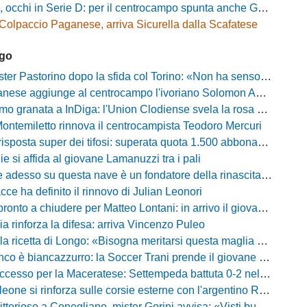
cchi in Serie D: per il centrocampo spunta anche Gerardo Di Gilio
Colpaccio Paganese, arriva Sicurella dalla Scafatese
ago
Pastorino dopo la sfida col Torino: «Non ha senso chiudersi e fare le barricate»
ese aggiunge al centrocampo l'ivoriano Solomon Andrews Manu
granata a InDiga: l'Union Clodiense svela la rosa per la nuova annata
Montemiletto rinnova il centrocampista Teodoro Mercuri
risposta super dei tifosi: superata quota 1.500 abbonamenti
lie si affida al giovane Lamanuzzi tra i pali
sso su questa nave è un fondatore della rinascita»: Davis carica l'ambiente Messina
acce ha definito il rinnovo di Julian Leonori
o a chiudere per Matteo Lontani: in arrivo il giovane talento dello Spezia
ia rinforza la difesa: arriva Vincenzo Puleo
ricetta di Longo: «Bisogna meritarsi questa maglia ogni singolo giorno»
 biancazzurro: la Soccer Trani prende il giovane attaccante ex Monopoli
esso per la Maceratese: Settempeda battuta 0-2 nella ripresa
eone si rinforza sulle corsie esterne con l'argentino Rotela
oso a Conegliano, mister Gorini avvisa: «Visti buoni spunti, ma c'è ancora tanto da lavorare»