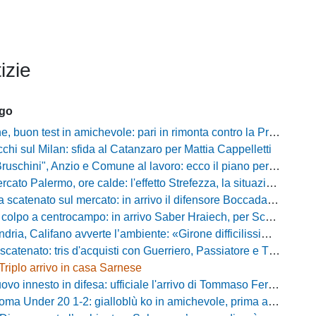
izie
ago
buon test in amichevole: pari in rimonta contro la Primavera del Sassuolo
cchi sul Milan: sfida al Catanzaro per Mattia Cappelletti
chini", Anzio e Comune al lavoro: ecco il piano per far rientrare i tifosi
Palermo, ore calde: l'effetto Strefezza, la situazione Segre e i nomi per l'attacco
atenato sul mercato: in arrivo il difensore Boccadamo a titolo temporaneo
po a centrocampo: in arrivo Saber Hraiech, per Scappini si attende l'accordo
alifano avverte l’ambiente: «Girone difficilissimo, affascinante e bellissimo: non prometto risultati»
atenato: tris d'acquisti con Guerriero, Passiatore e Theodore
Triplo arrivo in casa Sarnese
vo innesto in difesa: ufficiale l'arrivo di Tommaso Ferraro
 Under 20 1-2: gialloblù ko in amichevole, prima apparizione per Caia