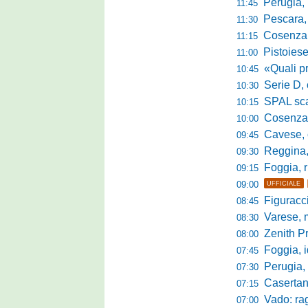
Perugia, Diana
11:45
Pescara, da 
11:30
Cosenza, es
11:15
Pistoiese, f
11:00
«Quali prestano
10:45
Serie D, 
10:30
SPAL scate
10:15
Cosenza-Vi
10:00
Cavese, c
09:45
Reggina, la p
09:30
Foggia, r
09:15
09:00
UFFICIALE
Figuraccia LN
08:45
Varese, mis
08:30
Zenith P
08:00
Foggia, i
07:45
Perugia, sfid
07:30
Casertana, me
07:15
Vado: raggi
07:00