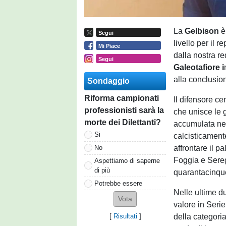
La
Gelbison
è
Segui
livello per il 
Mi Piace
dalla nostra re
Segui
Galeotafiore i
alla conclusio
Sondaggio
Riforma campionati
Il difensore c
professionisti sarà la
che unisce le 
morte dei Dilettanti?
accumulata nel
Si
calcisticamente
affrontare il p
No
Foggia e Sere
Aspettiamo di saperne
di più
quarantacinque
Potrebbe essere
Nelle ultime du
valore in Seri
della categori
[
Risultati
]