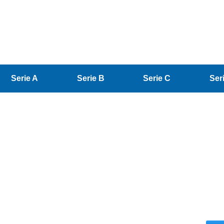
Serie A
Serie B
Serie C
Ser