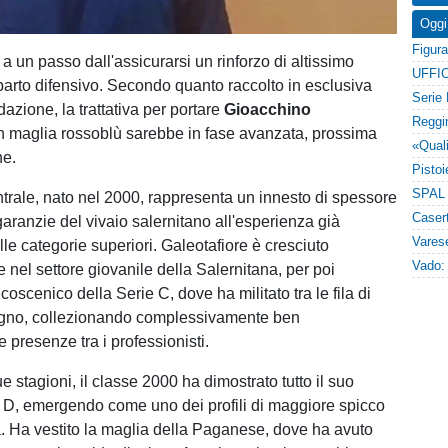
Oggi
 a un passo dall'assicurarsi un rinforzo di altissimo
UFFIC
reparto difensivo. Secondo quanto raccolto in esclusiva
dazione, la trattativa per portare
Gioacchino
n maglia rossoblù sarebbe in fase avanzata, prossima
ne.
entrale, nato nel 2000, rappresenta un innesto di spessore
garanzie del vivaio salernitano all'esperienza già
le categorie superiori. Galeotafiore è cresciuto
 nel settore giovanile della Salernitana, per poi
alcoscenico della Serie C, dove ha militato tra le fila di
gno, collezionando complessivamente ben
 presenze tra i professionisti.
e stagioni, il classe 2000 ha dimostrato tutto il suo
e D, emergendo come uno dei profili di maggiore spicco
a. Ha vestito la maglia della Paganese, dove ha avuto