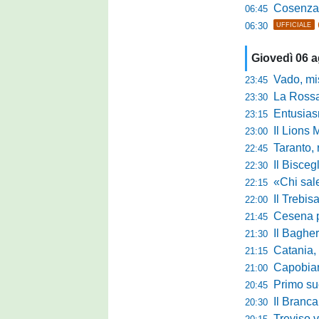
Cosenza, o
06:45
06:30
UFFICIALE
Giovedì 06 
Vado, mister 
23:45
La Rossan
23:30
Entusiasmo 
23:15
Il Lions 
23:00
Taranto, 
22:45
Il Bisceg
22:30
«Chi sale ade
22:15
Il Trebis
22:00
Cesena pront
21:45
Il Bagher
21:30
Catania, la 
21:15
Capobianco è
21:00
Primo succ
20:45
Il Brancal
20:30
Treviso vittori