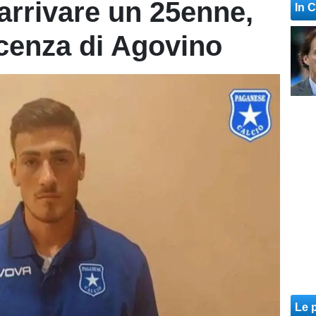
arrivare un 25enne,
In 
cenza di Agovino
Le p