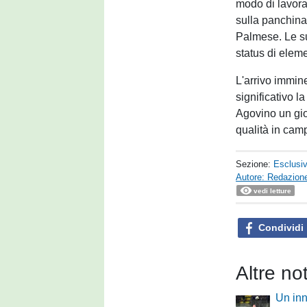
modo di lavora
sulla panchina
Palmese. Le su
status di eleme
L'arrivo immin
significativo l
Agovino un gio
qualità in camp
Sezione:
Esclusi
Autore: Redazione
vedi letture
Condividi
Altre no
Un inn