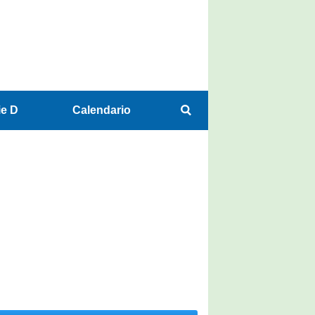
ie D
Calendario