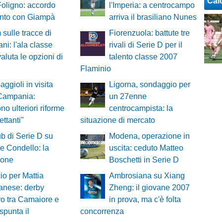
Cal
 Foligno: accordo
l'Imperia: a centrocampo
unto con Giampà
arriva il brasiliano Nunes
 sulle tracce di
Fiorenzuola: battute tre
ni: l'ala classe
rivali di Serie D per il
aluta le opzioni di
talento classe 2007
Flaminio
aggioli in visita
Ligorna, sondaggio per
 Campania:
un 27enne
no ulteriori riforme
centrocampista: la
lettanti"
situazione di mercato
ub di Serie D su
Modena, operazione in
 Condello: la
uscita: ceduto Matteo
ione
Boschetti in Serie D
cio per Mattia
Ambrosiana su Xiang
anese: derby
Zheng: il giovane 2007
ro tra Camaiore e
in prova, ma c'è folta
spunta il
concorrenza