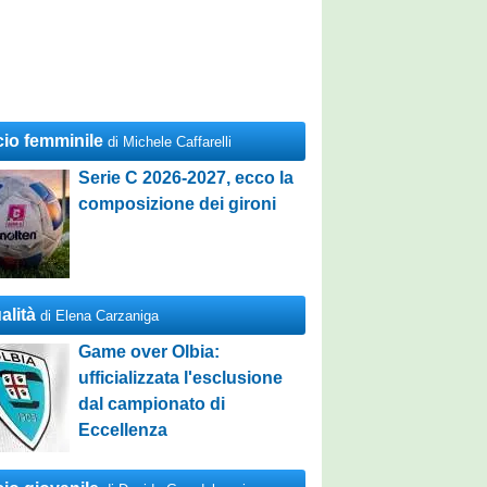
cio femminile
di Michele Caffarelli
Serie C 2026-2027, ecco la
composizione dei gironi
alità
di Elena Carzaniga
Game over Olbia:
ufficializzata l'esclusione
dal campionato di
Eccellenza