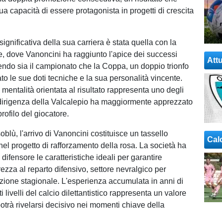
ua capacità di essere protagonista in progetti di crescita
significativa della sua carriera è stata quella con la
 dove Vanoncini ha raggiunto l'apice dei successi
Attu
endo sia il campionato che la Coppa, un doppio trionfo
ato le sue doti tecniche e la sua personalità vincente.
mentalità orientata al risultato rappresenta uno degli
 dirigenza della Valcalepio ha maggiormente apprezzato
profilo del giocatore.
soblù, l'arrivo di Vanoncini costituisce un tassello
Cal
el progetto di rafforzamento della rosa. La società ha
 difensore le caratteristiche ideali per garantire
ezza al reparto difensivo, settore nevralgico per
zione stagionale. L'esperienza accumulata in anni di
i livelli del calcio dilettantistico rappresenta un valore
otrà rivelarsi decisivo nei momenti chiave della