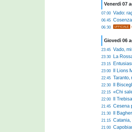
Venerdì 07 
Vado: raggi
07:00
Cosenza, o
06:45
06:30
UFFICIALE
Giovedì 06 
Vado, mister 
23:45
La Rossan
23:30
Entusiasmo 
23:15
Il Lions 
23:00
Taranto, 
22:45
Il Bisceg
22:30
«Chi sale ade
22:15
Il Trebis
22:00
Cesena pront
21:45
Il Bagher
21:30
Catania, la 
21:15
Capobianco è
21:00