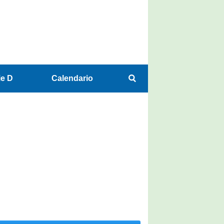
ie D
Calendario