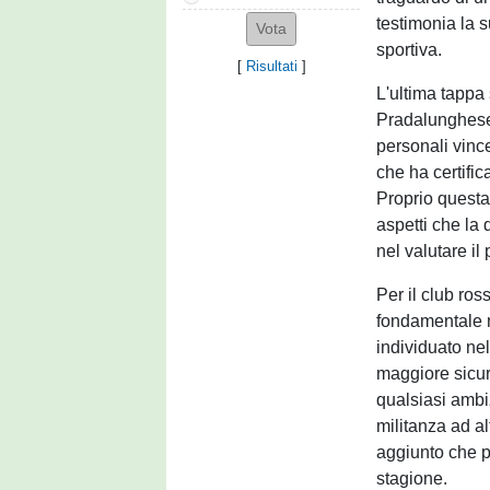
testimonia la s
sportiva.
[
Risultati
]
L'ultima tappa 
Pradalunghese,
personali vinc
che ha certific
Proprio questa 
aspetti che la
nel valutare il 
Per il club ros
fondamentale n
individuato nel
maggiore sicur
qualsiasi ambi
militanza ad alt
aggiunto che p
stagione.