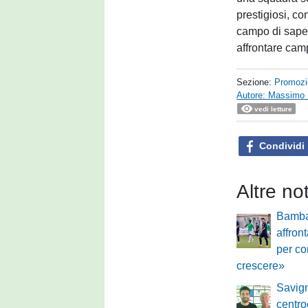
prestigiosi, co
campo di saper
affrontare cam
Sezione:
Promozi
Autore: Massimo 
vedi letture
Condividi
Altre no
Bamba
affron
per co
crescere»
Savig
centro