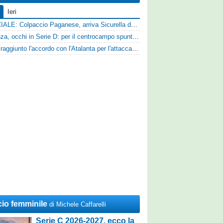
Ieri
UFFICIALE: Colpaccio Paganese, arriva Sicurella dalla Scafatese
Cosenza, occhi in Serie D: per il centrocampo spunta anche Gerardo Di Gilio
Vado: raggiunto l'accordo con l'Atalanta per l'attaccante Frederick Samuel Ndongue
cio femminile
di Michele Caffarelli
Serie C 2026-2027, ecco la