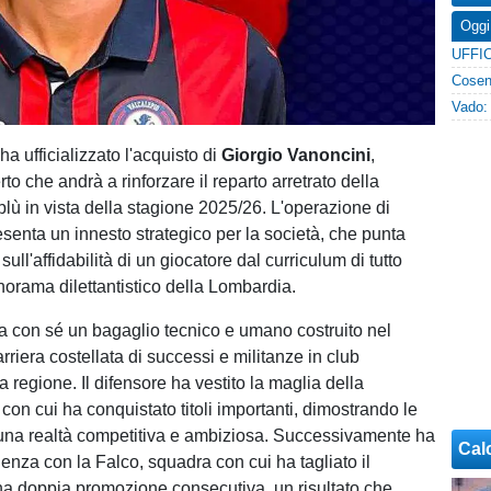
Oggi
o
ha ufficializzato l'acquisto di
Giorgio Vanoncini
,
to che andrà a rinforzare il reparto arretrato della
lù in vista della stagione 2025/26. L'operazione di
senta un innesto strategico per la società, che punta
 sull'affidabilità di un giocatore dal curriculum di tutto
norama dilettantistico della Lombardia.
a con sé un bagaglio tecnico e umano costruito nel
rriera costellata di successi e militanze in club
la regione. Il difensore ha vestito la maglia della
on cui ha conquistato titoli importanti, dimostrando le
 una realtà competitiva e ambiziosa. Successivamente ha
Cal
ienza con la Falco, squadra con cui ha tagliato il
na doppia promozione consecutiva, un risultato che