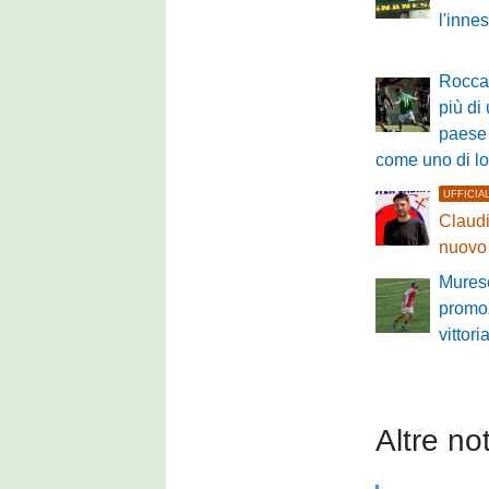
l'innes
Roccas
più di
paese 
come uno di l
UFFICIA
Claudi
nuovo 
Murese
promo
vittori
Altre not