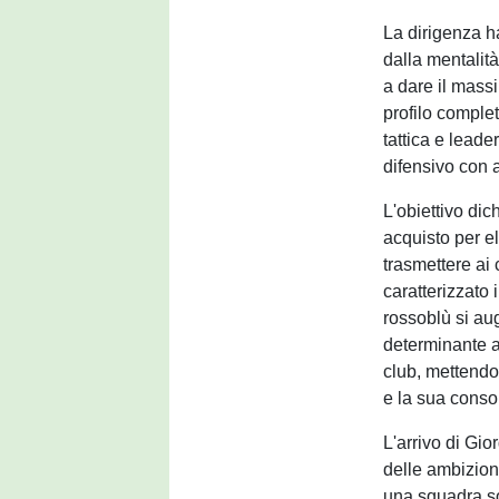
La dirigenza h
dalla mentalità
a dare il mass
profilo complet
tattica e leade
difensivo con 
L'obiettivo dic
acquisto per el
trasmettere ai 
caratterizzato 
rossoblù si au
determinante al
club, mettendo 
e la sua conso
L'arrivo di Gi
delle ambizion
una squadra so