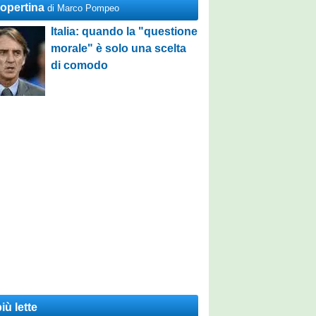
Copertina
di Marco Pompeo
Italia: quando la "questione
morale" è solo una scelta
di comodo
iù lette