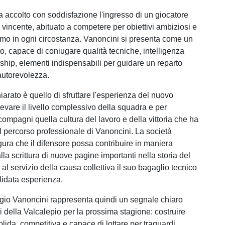
a accolto con soddisfazione l'ingresso di un giocatore
 vincente, abituato a competere per obiettivi ambiziosi e
imo in ogni circostanza. Vanoncini si presenta come un
o, capace di coniugare qualità tecniche, intelligenza
rship, elementi indispensabili per guidare un reparto
autorevolezza.
hiarato è quello di sfruttare l'esperienza del nuovo
evare il livello complessivo della squadra e per
compagni quella cultura del lavoro e della vittoria che ha
il percorso professionale di Vanoncini. La società
gura che il difensore possa contribuire in maniera
la scrittura di nuove pagine importanti nella storia del
al servizio della causa collettiva il suo bagaglio tecnico
lidata esperienza.
orgio Vanoncini rappresenta quindi un segnale chiaro
i della Valcalepio per la prossima stagione: costruire
lida, competitiva e capace di lottare per traguardi