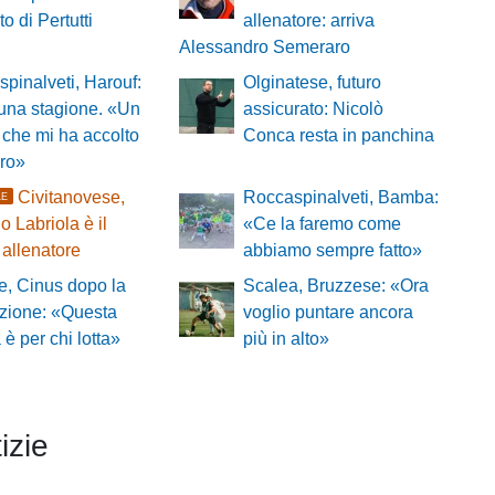
to di Pertutti
allenatore: arriva
Alessandro Semeraro
pinalveti, Harouf:
Olginatese, futuro
 una stagione. «Un
assicurato: Nicolò
che mi ha accolto
Conca resta in panchina
oro»
Civitanovese,
Roccaspinalveti, Bamba:
LE
o Labriola è il
«Ce la faremo come
allenatore
abbiamo sempre fatto»
, Cinus dopo la
Scalea, Bruzzese: «Ora
zione: «Questa
voglio puntare ancora
a è per chi lotta»
più in alto»
izie