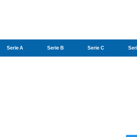
Serie A
Serie B
Serie C
Ser