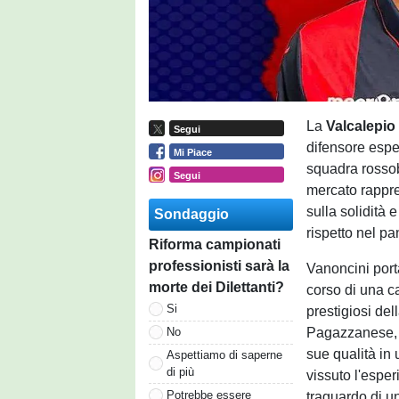
La
Valcalepi
Segui
difensore esper
Mi Piace
squadra rossob
Segui
mercato rappre
sulla solidità e
Sondaggio
rispetto nel pa
Riforma campionati
professionisti sarà la
Vanoncini port
morte dei Dilettanti?
corso di una ca
Si
prestigiosi del
Pagazzanese, c
No
sue qualità in
Aspettiamo di saperne
di più
vissuto l'esper
Potrebbe essere
traguardo di u