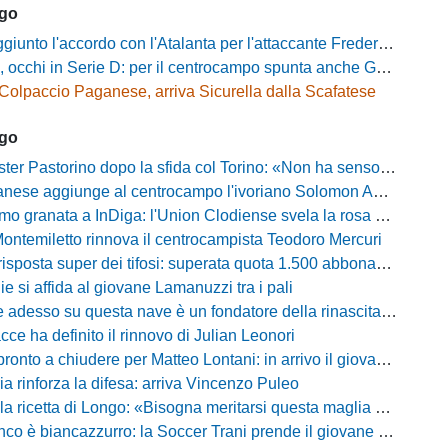
ago
unto l'accordo con l'Atalanta per l'attaccante Frederick Samuel Ndongue
cchi in Serie D: per il centrocampo spunta anche Gerardo Di Gilio
Colpaccio Paganese, arriva Sicurella dalla Scafatese
ago
Pastorino dopo la sfida col Torino: «Non ha senso chiudersi e fare le barricate»
ese aggiunge al centrocampo l'ivoriano Solomon Andrews Manu
granata a InDiga: l'Union Clodiense svela la rosa per la nuova annata
Montemiletto rinnova il centrocampista Teodoro Mercuri
risposta super dei tifosi: superata quota 1.500 abbonamenti
lie si affida al giovane Lamanuzzi tra i pali
sso su questa nave è un fondatore della rinascita»: Davis carica l'ambiente Messina
acce ha definito il rinnovo di Julian Leonori
o a chiudere per Matteo Lontani: in arrivo il giovane talento dello Spezia
ia rinforza la difesa: arriva Vincenzo Puleo
ricetta di Longo: «Bisogna meritarsi questa maglia ogni singolo giorno»
 biancazzurro: la Soccer Trani prende il giovane attaccante ex Monopoli